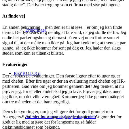
stadig dette”. Det lyder trygt og som et firma med styr på tingene.
At finde vej
En anden bekymring – men den er til at løse – er om jeg kan finde
Erindringer
derud. Det lykkedes mig nemlig at fare vild, da jeg skulle derfra. Jeg
endte i et parkeringshus og dernæst på en vej uden fortov som et
signal til, at der måtte man ikke gå. Jeg har tænkt mig at træne et par
gange, så jeg ikke kommer for sent på dag et. Jeg hader den slags
steder, som kun er tiltænkt bilister.
Evalueringer
PSYKOLOGI
Der er fokus på evalueringer. Den første ligger efter to uger og er
med chefen. Efter fire uger er der en evaluering med chefen og HR-
partneren. Gad vide om jeg kommer gennem det? Jeg tænker, at nu
prøver jeg, for et eller andet skal jeg jo lave. Prøver jeg ikke, aner
jeg ikke, om det ville være gået. Kommer jeg ikke gennem nåleøjet
om tre måneder, er det bare ærgerligt.
Deres bekymring er, om jeg vil gøre det for godt grundet min
Artikler om langvarigt psykolog-forløb
Aspergers Syndrom, hvor man er detaljeorienteret. At gøre det for
godt er lig med at gøre det for langsomt og så falder
dækningsbidraget som bekendt.