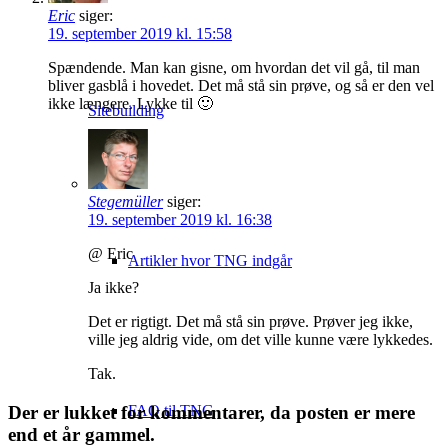
Eric
siger:
19. september 2019 kl. 15:58
Spændende. Man kan gisne, om hvordan det vil gå, til man
bliver gasblå i hovedet. Det må stå sin prøve, og så er den vel
ikke længere. Lykke til 🙂
Sitebuilding
Stegemüller
siger:
19. september 2019 kl. 16:38
@ Eric
Artikler hvor TNG indgår
Ja ikke?
Det er rigtigt. Det må stå sin prøve. Prøver jeg ikke,
ville jeg aldrig vide, om det ville kunne være lykkedes.
Tak.
Der er lukket for kommentarer, da posten er mere
FAQ til TNG
end et år gammel.