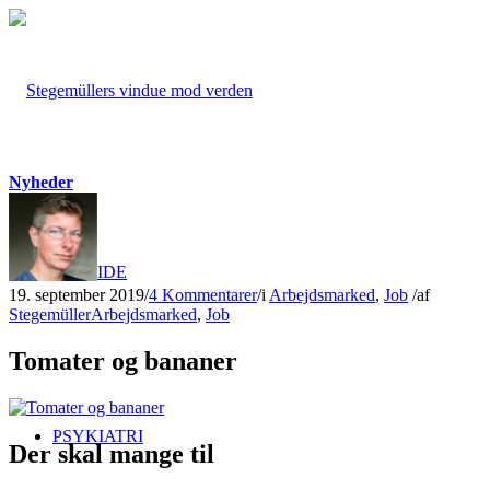
Nyheder
FORSIDE
19. september 2019
/
4 Kommentarer
/
i
Arbejdsmarked
,
Job
/
af
Stegemüller
Arbejdsmarked
,
Job
Tomater og bananer
PSYKIATRI
Der skal mange til