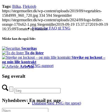
Tags:
Bilka
,
Fleksjob
https://stegemueller.dk/wp-content/uploads/2019/09/vegetables-
1584999_960_720.jpg
334
594
Stegemüller
https://stegemueller.dk/wp-content/uploads/2024/09/logo-briller-
orange-170x62-1.png
Stegemüller
2019-09-19 15:37:27
2019-09-19
Forum for FAQ til TNG
16:35:09
Tomater og bananer
Måske kan du også lide:
Securitas
To do lister
Strejke og lockout –
og min lille kontrakt
TNG-support
Arbejde
Søg overalt
Nyhedsbrev: En mail pr. uge
Database med TNG (tre sprog)