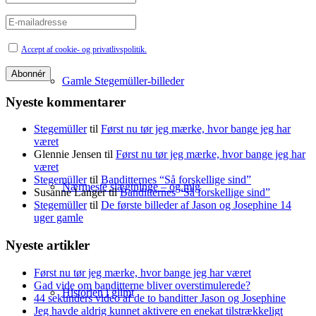
Accept af cookie- og privatlivspolitik.
Gamle Stegemüller-billeder
Nyeste kommentarer
Stegemüller
til
Først nu tør jeg mærke, hvor bange jeg har
været
Glennie Jensen
til
Først nu tør jeg mærke, hvor bange jeg har
været
Stegemüller
til
Banditternes “Så forskellige sind”
Nærmeste slægtninge – og mig
Susanne Langer
til
Banditternes “Så forskellige sind”
Stegemüller
til
De første billeder af Jason og Josephine 14
uger gamle
Nyeste artikler
Først nu tør jeg mærke, hvor bange jeg har været
Gad vide om banditterne bliver overstimulerede?
Historien i glimt
44 sekunders video af de to banditter Jason og Josephine
Jeg havde aldrig kunnet aktivere en enekat tilstrækkeligt