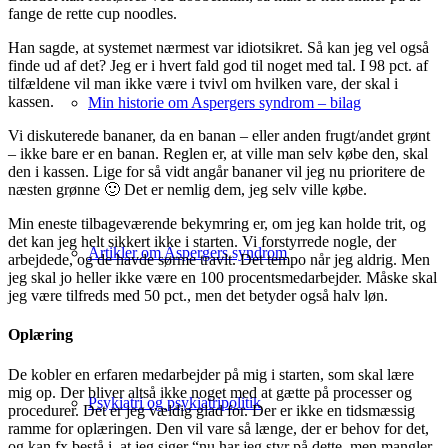
fange de rette cup noodles.
Han sagde, at systemet nærmest var idiotsikret. Så kan jeg vel også
finde ud af det? Jeg er i hvert fald god til noget med tal. I 98 pct. af
tilfældene vil man ikke være i tvivl om hvilken vare, der skal i
kassen.
Min historie om Aspergers syndrom – bilag
Vi diskuterede bananer, da en banan – eller anden frugt/andet grønt
– ikke bare er en banan. Reglen er, at ville man selv købe den, skal
den i kassen. Lige for så vidt angår bananer vil jeg nu prioritere de
næsten grønne 🙂 Det er nemlig dem, jeg selv ville købe.
Min eneste tilbageværende bekymring er, om jeg kan holde trit, og
det kan jeg helt sikkert ikke i starten. Vi forstyrrede nogle, der
Artikler om Aspergers syndrom
arbejdede, og de havde sørme travlt. Det tempo når jeg aldrig. Men
jeg skal jo heller ikke være en 100 procentsmedarbejder. Måske skal
jeg være tilfreds med 50 pct., men det betyder også halv løn.
Oplæring
De kobler en erfaren medarbejder på mig i starten, som skal lære
mig op. Der bliver altså ikke noget med at gætte på processer og
Psykiatri og psykiatripolitik
procedurer. Det er jeg vældig glad for. Der er ikke en tidsmæssig
ramme for oplæringen. Den vil vare så længe, der er behov for det,
og kan fx bestå i, at jeg siger “nu har jeg styr på dette, men mangler