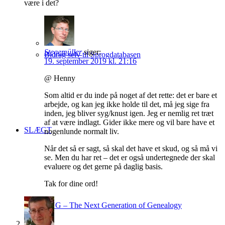
være i det?
Stegemüller
siger:
Bidrag selv til Sprogdatabasen
19. september 2019 kl. 21:16
@ Henny
Som altid er du inde på noget af det rette: det er bare et
arbejde, og kan jeg ikke holde til det, må jeg sige fra
inden, jeg bliver syg/knust igen. Jeg er nemlig ret træt
af at være indlagt. Gider ikke mere og vil bare have et
SLÆGT
nogenlunde normalt liv.
Når det så er sagt, så skal det have et skud, og så må vi
se. Men du har ret – det er også undertegnede der skal
evaluere og det gerne på daglig basis.
Tak for dine ord!
TNG – The Next Generation of Genealogy