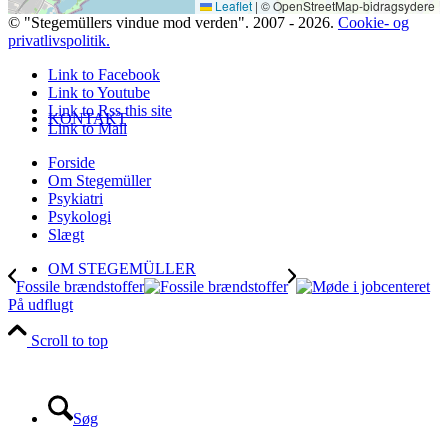
Leaflet
|
© OpenStreetMap-bidragsydere
© "Stegemüllers vindue mod verden". 2007 - 2026.
Cookie- og
privatlivspolitik.
Link to Facebook
Link to Youtube
Link to Rss this site
KONTAKT
Link to Mail
Forside
Om Stegemüller
Psykiatri
Psykologi
Slægt
OM STEGEMÜLLER
Fossile brændstoffer
På udflugt
Scroll to top
Søg