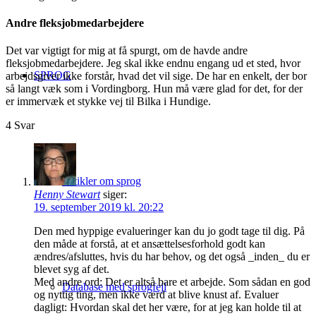
Andre fleksjobmedarbejdere
Det var vigtigt for mig at få spurgt, om de havde andre
fleksjobmedarbejdere. Jeg skal ikke endnu engang ud et sted, hvor
SPROG
arbejdsgiver ikke forstår, hvad det vil sige. De har en enkelt, der bor
så langt væk som i Vordingborg. Hun må være glad for det, for der
er immervæk et stykke vej til Bilka i Hundige.
4
Svar
Artikler om sprog
Henny Stewart
siger:
19. september 2019 kl. 20:22
Den med hyppige evalueringer kan du jo godt tage til dig. På
den måde at forstå, at et ansættelsesforhold godt kan
ændres/afsluttes, hvis du har behov, og det også _inden_ du er
blevet syg af det.
Med andre ord: Det er altså bare et arbejde. Som sådan en god
Database med sprogfejl
og nyttig ting, men ikke værd at blive knust af. Evaluer
dagligt: Hvordan skal det her være, for at jeg kan holde til at