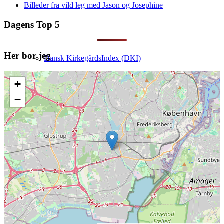
Billeder fra vild leg med Jason og Josephine
Dagens Top 5
Her bor jeg
Dansk KirkegårdsIndex (DKI)
+
−
Mine 18.000 gravsten
Artikler om slægtsforskning