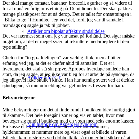
Der skal mange tomater, bananer, broccoli, agurker og så videre til
for at opnå en årlig omsætning på 16 millioner kr. Der skal pakkes
mange plastikposer for at nå derop. Det er tallet for omsætningen i
“Bilka to go” i Hundige. Jeg ved det, fordi jeg var til samtale i
mandags og sagde ja tak til jobbet.
Artikler om bipolar affektiv sindslidelse
Det var nærmest som om, jeg var ansat på forhånd. Det siger måske
noget om, at det er meget svært at rekruttere medarbejdere til den
type stilling?
Chefen for “to go-afdelingen” var vældig flink, men af bitter
erfaring ved jeg, at det er chefer altid til samtalen. Det er i
hverdagen, det skal stå sin prøve. Apropos hverdage smilede han
stort, da jeg sagde, at jeg ikke var bleg for at arbejde på søndage, da
Artikler om ECT
jeg alligevel ikke skulle i kirke. Han har nemlig svært ved at dække
søndagene, så min udmelding var gefundenes fressen for ham.
Bekymringerne
Mine bekymringer om det at finde rundt i butikken blev hurtigt gjort
til skamme. Det hele foregår i zoner og via en tablet, hvor man
bevæger sig rundt i butikken med en vogn med seks enorme kasser.
Min historie om Aspergers syndrom
En kasse er lig en kunde. Tabletten viser zonenummer,
hyldenummer, et nummer mere og viser også et billede af varen.
Billedet kan forstørres ved dobbeltklik, så man er helt sikker på at