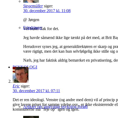
Stegemüller
siger:
30. december 2017 kl. 11:08
@ Jørgen
Erindringer
Vel brølt! Tak for det.
Jeg havde såmænd ikke lige tænkt på det med, at Brit Bager
Herudover synes jeg, at generaldirektøren er skarp og præc
være rigtigt, men det kan hun selvfølgelig ikke stille sig 
Næh, jeg har faktisk aldrig bemærket en privatisering, d
PSYKOLOGI
Eric
siger:
30. december 2017 kl. 07:11
Det er ren ideologi. Venstre (og andre med dem) vil af princip p
give lavere priser for samme ydelse osv., er ikke eksisterende el
Artikler om langvarigt psykolog-forløb
kommunerne må “feje op” igen og igen.