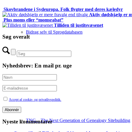
Skovbrandene i Sydeuropa. Folk flygter med deres kæledyr
Aktiv dødshjælp er me
Plus moms eller “momsrabat”
Tilliden til justitsvæsenet
Bidrag selv til Sprogdatabasen
Søg overalt
Nyhedsbrev: En mail pr. uge
SLÆGT
Accept af cookie- og privatlivspolitik.
TNG – The Next Generation of Genealogy Sitebuilding
Nyeste kommentarer