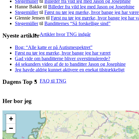
Stegemüller
til
Billeder fra vild leg med Jason og Josephine
Hanne Bakke
til
Billeder fra vild leg med Jason og Josephine
Stegemüller
til
Først nu tør jeg mærke, hvor bange jeg har være
Glennie Jensen
til
Først nu tør jeg mærke, hvor bange jeg har v
Stegemüller
til
Banditternes “Så forskellige sind”
Artikler hvor TNG indgår
Nyeste artikler
Bog: “Alle katte er på Autismespektret”
Først nu tør jeg mærke, hvor bange jeg har været
Gad vide om banditterne bliver overstimulerede?
44 sekunders video af de to banditter Jason og Josephine
Jeg havde aldrig kunnet aktivere en enekat tilstrækkeligt
FAQ til TNG
Dagens Top 5
Her bor jeg
+
−
Forum for FAQ til TNG