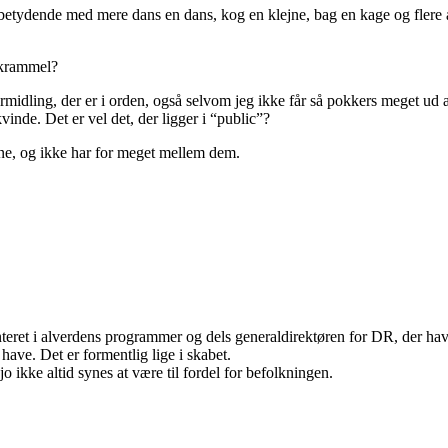
så ensbetydende med mere dans en dans, kog en klejne, bag en kage og 
 skrammel?
formidling, der er i orden, også selvom jeg ikke får så pokkers meget ud
inde. Det er vel det, der ligger i “public”?
rerne, og ikke har for meget mellem dem.
nteret i alverdens programmer og dels generaldirektøren for DR, der ha
 have. Det er formentlig lige i skabet.
o ikke altid synes at være til fordel for befolkningen.