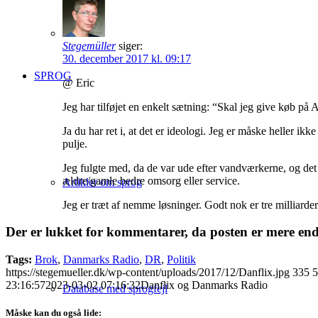
Stegemüller
siger:
30. december 2017 kl. 09:17
SPROG
@ Eric
Jeg har tilføjet en enkelt sætning: “Skal jeg give køb på
Ja du har ret i, at det er ideologi. Jeg er måske heller ikk
pulje.
Jeg fulgte med, da de var ude efter vandværkerne, og det
ældre/gamle bedre omsorg eller service.
Artikler om sprog
Jeg er træt af nemme løsninger. Godt nok er tre milliarde
Der er lukket for kommentarer, da posten er mere en
Tags:
Brok
,
Danmarks Radio
,
DR
,
Politik
https://stegemueller.dk/wp-content/uploads/2017/12/Danflix.jpg
335
5
23:16:57
2023-03-02 07:16:32
Danflix og Danmarks Radio
Database med sprogfejl
Måske kan du også lide: