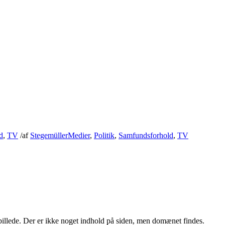
d
,
TV
/
af
Stegemüller
Medier
,
Politik
,
Samfundsforhold
,
TV
billede. Der er ikke noget indhold på siden, men domænet findes.