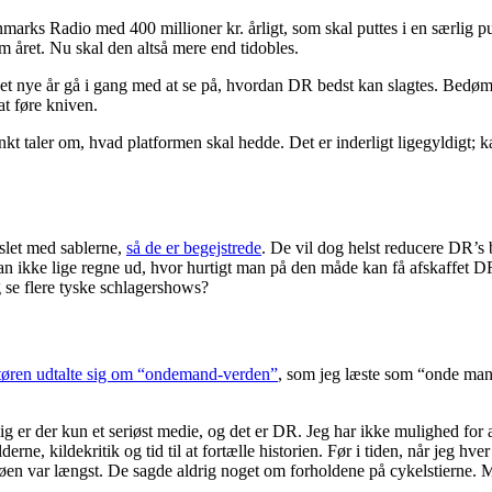
marks Radio med 400 millioner kr. årligt, som skal puttes i en særlig pu
om året. Nu skal den altså mere end tidobles.
det nye år gå i gang med at se på, hvordan DR bedst kan slagtes. Bedømt 
at føre kniven.
t taler om, hvad platformen skal hedde. Det er inderligt ligegyldigt; k
aslet med sablerne,
så de er begejstrede
. De vil dog helst reducere DR’s 
kan ikke lige regne ud, hvor hurtigt man på den måde kan få afskaffet 
g se flere tyske schlagershows?
tøren udtalte sig om “ondemand-verden”
, som jeg læste som “onde ma
 er der kun et seriøst medie, og det er DR. Jeg har ikke mulighed for 
erne, kildekritik og tid til at fortælle historien. Før i tiden, når jeg hv
øen var længst. De sagde aldrig noget om forholdene på cykelstierne. 