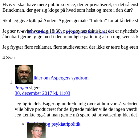
Hvis vi skal have mere public service, der er privatiseret, er det 
Brinckman, der gør sig kloge på hvad som helst og mere i den dur?
Skal jeg give køb på Anders Aggers geniale “Indefra” for at få dette
Jeg ser tv-avis hver dag 18:30, og jeg synes faktisk, at det er nyheds
Min historie om Aspergers syndrom – bilag
åbenbart gerne følge med i den minutiøse partering af en ung svensk kv
Jeg frygter flere reklamer, flere studieværter, der ikke er tørre bag ø
4
Svar
Artikler om Aspergers syndrom
Jørgen
siger:
30. december 2017 kl. 11:03
Jeg hørte dels Bager og undrede mig over at hun var så velorie
ville blive produceret for de flyttede midler ville de ingen værdi
Jeg tænkte også at man gerne må spare på privatisering idet det j
Psykiatri og psykiatripolitik