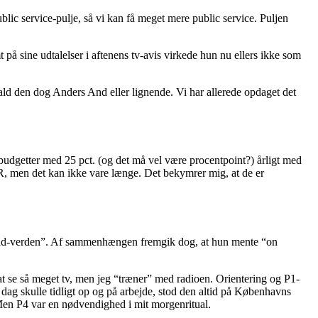
blic service-pulje, så vi kan få meget mere public service. Puljen
på sine udtalelser i aftenens tv-avis virkede hun nu ellers ikke som
ald den dog Anders And eller lignende. Vi har allerede opdaget det
budgetter med 25 pct. (og det må vel være procentpoint?) årligt med
DR, men det kan ikke vare længe. Det bekymrer mig, at de er
nd-verden”. Af sammenhængen fremgik dog, at hun mente “on
at se så meget tv, men jeg “træner” med radioen. Orientering og P1-
er dag skulle tidligt op og på arbejde, stod den altid på Københavns
Men P4 var en nødvendighed i mit morgenritual.