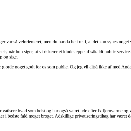
 var så velorienteret, men du har da helt ret i, at det kan synes noget 
is, når hun siger, at vi riskerer et kludetæppe af såkaldt public servic
op og sige.
er gjorde noget godt for os som public. Og jeg
vil
altså ikke af med And
rivatisere hvad som helst og har også været ude efter fx fjernvarme og 
ler i bedste fald meget broget. Adskillige privatiseringstiltag har være