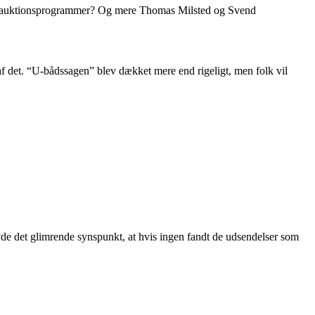
flere auktionsprogrammer? Og mere Thomas Milsted og Svend
 af det. “U-bådssagen” blev dækket mere end rigeligt, men folk vil
vde det glimrende synspunkt, at hvis ingen fandt de udsendelser som