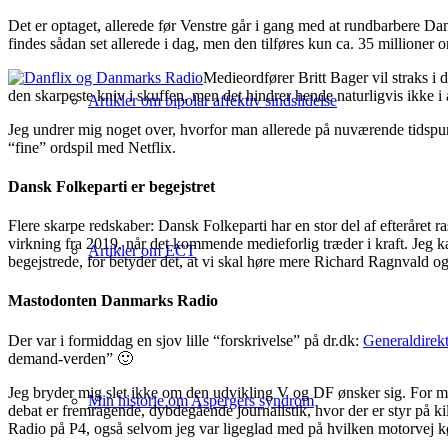
Det er optaget, allerede før Venstre går i gang med at rundbarbere Dan
findes sådan set allerede i dag, men den tilføres kun ca. 35 millioner 
Medieordfører Britt Bager vil straks i 
den skarpeste kniv i skuffen, men det hindrer hende naturligvis ikke i 
Artikler om bipolar affektiv sindslidelse
Jeg undrer mig noget over, hvorfor man allerede på nuværende tidspunk
“fine” ordspil med Netflix.
Dansk Folkeparti er begejstret
Flere skarpe redskaber: Dansk Folkeparti har en stor del af efteråret r
virkning fra 2019, når det kommende medieforlig træder i kraft. Jeg 
Artikler om ECT
begejstrede, for betyder det, at vi skal høre mere Richard Ragnvald o
Mastodonten Danmarks Radio
Der var i formiddag en sjov lille “forskrivelse” på dr.dk:
Generaldirek
demand-verden” 🙂
Jeg bryder mig slet ikke om den udvikling V og DF ønsker sig. For mig
Min historie om Aspergers syndrom
debat er fremragende, dybdegående journalistik, hvor der er styr på kild
Radio på P4, også selvom jeg var ligeglad med på hvilken motorvej k