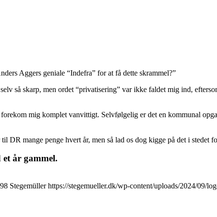
 Anders Aggers geniale “Indefra” for at få dette skrammel?”
e selv så skarp, men ordet “privatisering” var ikke faldet mig ind, efters
 forekom mig komplet vanvittigt. Selvfølgelig er det en kommunal opga
r til DR mange penge hvert år, men så lad os dog kigge på det i stedet 
d et år gammel.
98
Stegemüller
https://stegemueller.dk/wp-content/uploads/2024/09/lo