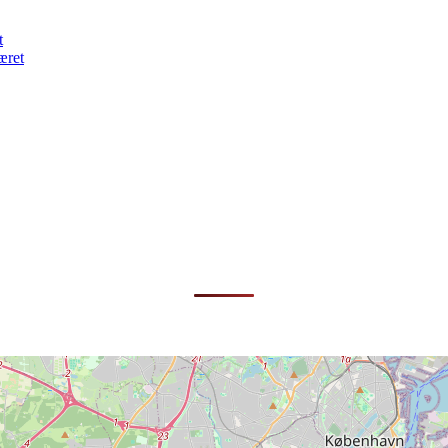
t
æret