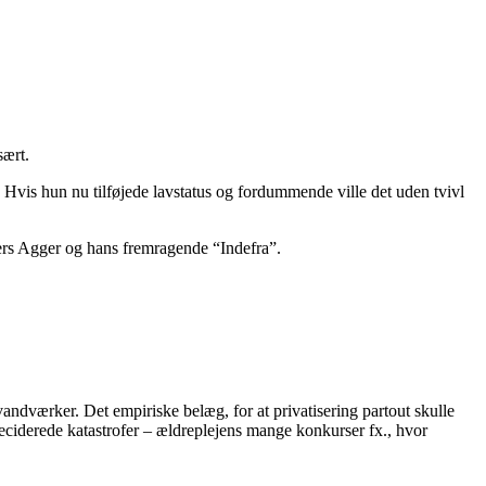
sært.
e. Hvis hun nu tilføjede lavstatus og fordummende ville det uden tvivl
ers Agger og hans fremragende “Indefra”.
vandværker. Det empiriske belæg, for at privatisering partout skulle
t deciderede katastrofer – ældreplejens mange konkurser fx., hvor