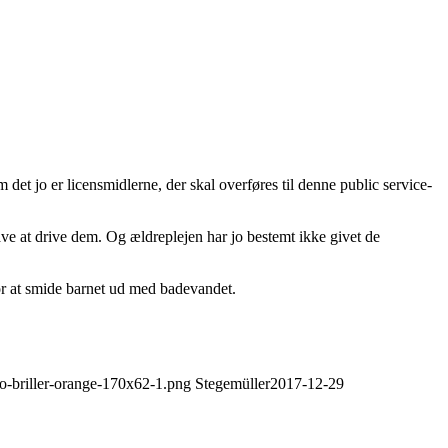
om det jo er licensmidlerne, der skal overføres til denne public service-
ve at drive dem. Og ældreplejen har jo bestemt ikke givet de
for at smide barnet ud med badevandet.
go-briller-orange-170x62-1.png
Stegemüller
2017-12-29