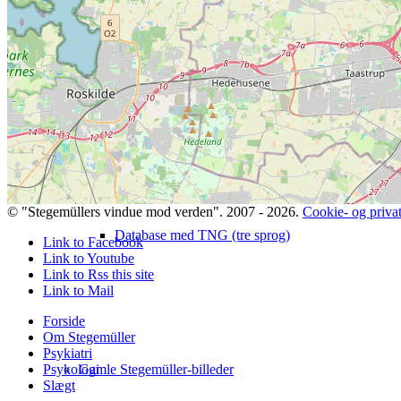
TNG-support
© "Stegemüllers vindue mod verden". 2007 - 2026.
Cookie- og privatl
Database med TNG (tre sprog)
Link to Facebook
Link to Youtube
Link to Rss this site
Link to Mail
Forside
Om Stegemüller
Psykiatri
Gamle Stegemüller-billeder
Psykologi
Slægt