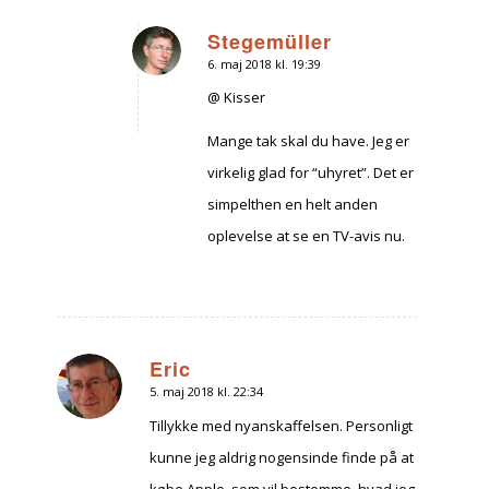
Stegemüller
6. maj 2018 kl. 19:39
siger:
@ Kisser
Mange tak skal du have. Jeg er
virkelig glad for “uhyret”. Det er
simpelthen en helt anden
oplevelse at se en TV-avis nu.
Eric
5. maj 2018 kl. 22:34
siger:
Tillykke med nyanskaffelsen. Personligt
kunne jeg aldrig nogensinde finde på at
købe Apple, som vil bestemme, hvad jeg