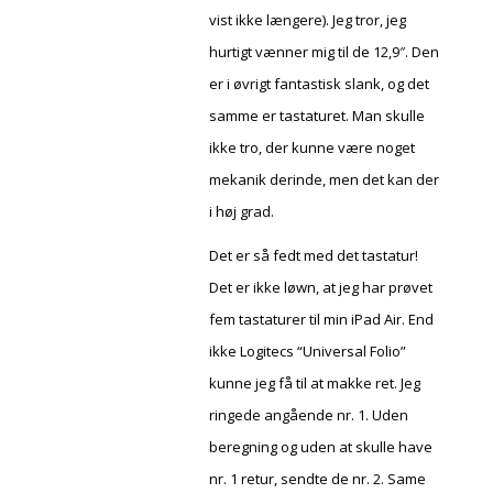
vist ikke længere). Jeg tror, jeg
hurtigt vænner mig til de 12,9″. Den
er i øvrigt fantastisk slank, og det
samme er tastaturet. Man skulle
ikke tro, der kunne være noget
mekanik derinde, men det kan der
i høj grad.
Det er så fedt med det tastatur!
Det er ikke løwn, at jeg har prøvet
fem tastaturer til min iPad Air. End
ikke Logitecs “Universal Folio”
kunne jeg få til at makke ret. Jeg
ringede angående nr. 1. Uden
beregning og uden at skulle have
nr. 1 retur, sendte de nr. 2. Same