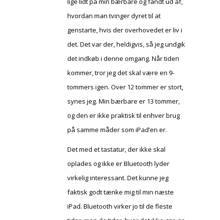
lige lidt på min bærbare og fandt ud af,
hvordan man tvinger dyret til at
genstarte, hvis der overhovedet er liv i
det. Det var der, heldigvis, så jeg undgik
det indkøb i denne omgang. Når tiden
kommer, tror jeg det skal være en 9-
tommers igen. Over 12 tommer er stort,
synes jeg. Min bærbare er 13 tommer,
og den er ikke praktisk til enhver brug
på samme måder som iPad’en er.
Det med et tastatur, der ikke skal
oplades og ikke er Bluetooth lyder
virkelig interessant. Det kunne jeg
faktisk godt tænke mig til min næste
iPad. Bluetooth virker jo til de fleste