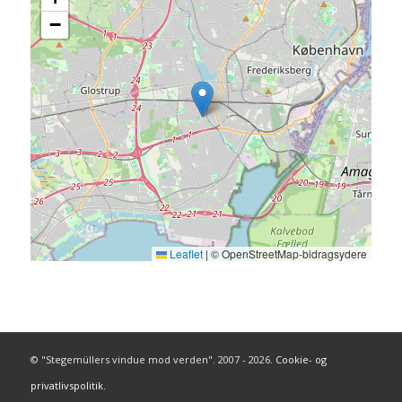
−
Leaflet
|
© OpenStreetMap-bidragsydere
© "Stegemüllers vindue mod verden". 2007 - 2026.
Cookie- og
privatlivspolitik.