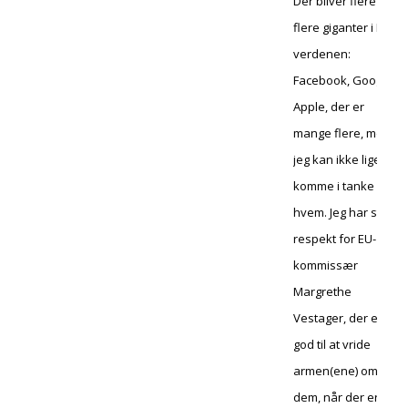
Der bliver flere og
flere giganter i IT-
verdenen:
Facebook, Google,
Apple, der er
mange flere, men
jeg kan ikke lige
komme i tanke om
hvem. Jeg har stor
respekt for EU-
kommissær
Margrethe
Vestager, der er
god til at vride
armen(ene) om på
dem, når der er