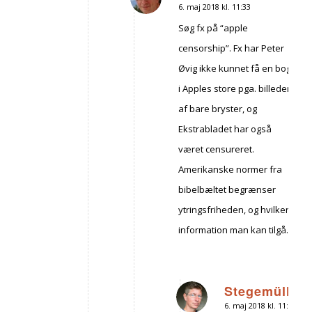
6. maj 2018 kl. 11:33
siger:
Søg fx på “apple
censorship”. Fx har Peter
Øvig ikke kunnet få en bog
i Apples store pga. billeder
af bare bryster, og
Ekstrabladet har også
været censureret.
Amerikanske normer fra
bibelbæltet begrænser
ytringsfriheden, og hvilken
information man kan tilgå.
Stegemüller
6. maj 2018 kl. 11:39
siger: