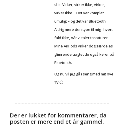
shit: Virker, virker ikke, virker,
virker ikke… Det var komplet
umuligt – og det var Bluetooth.
Aldrig mere den type til mig i hvert
fald ikke, når vi taler tastaturer.
Mine AirPods virker dog særdeles
glimrende uagtet de også kører på
Bluetooth.
Og nu vil jeg gå i seng med mit nye
TV 🙂
Der er lukket for kommentarer, da
posten er mere end et år gammel.