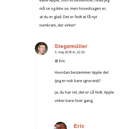
må se og ikke se, men hovedsagen er,
at du er glad. Det er fedt at få nyt
isenkram, der virker!
Stegemüller
5. maj 2018 kl. 22:53
siger:
@ Eric
Hvordan bestemmer Apple det
(jeg er nok bare ignorant)?
Ja, du har ret, det er så fedt. Apple
virker bare hver gang.
Eric