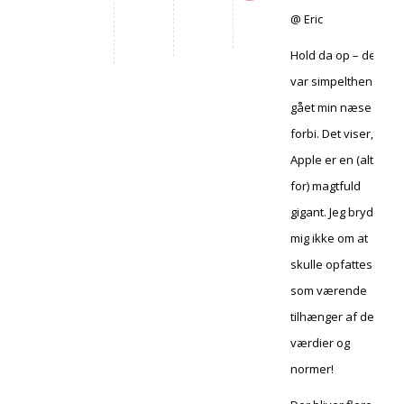
@ Eric
Hold da op – det
var simpelthen
gået min næse
forbi. Det viser, at
Apple er en (alt
for) magtfuld
gigant. Jeg bryder
mig ikke om at
skulle opfattes
som værende
tilhænger af de
værdier og
normer!