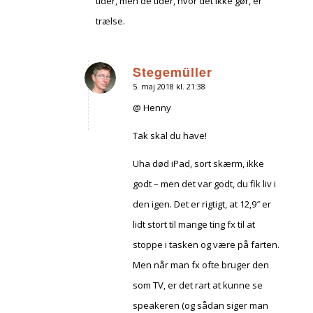
tider, men de tider, hvor det ikke gør, er
trælse.
Stegemüller
5. maj 2018 kl. 21:38
siger:
@ Henny
Tak skal du have!
Uha død iPad, sort skærm, ikke
godt – men det var godt, du fik liv i
den igen. Det er rigtigt, at 12,9″ er
lidt stort til mange ting fx til at
stoppe i tasken og være på farten.
Men når man fx ofte bruger den
som TV, er det rart at kunne se
speakeren (og sådan siger man