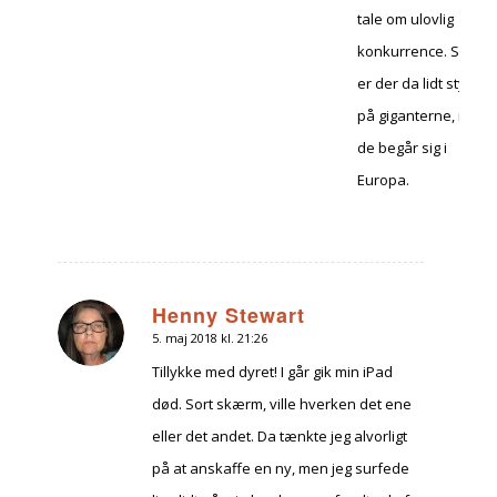
tale om ulovlig
konkurrence. Så
er der da lidt styr
på giganterne, når
de begår sig i
Europa.
Henny Stewart
5. maj 2018 kl. 21:26
siger:
Tillykke med dyret! I går gik min iPad
død. Sort skærm, ville hverken det ene
eller det andet. Da tænkte jeg alvorligt
på at anskaffe en ny, men jeg surfede