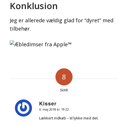
Konklusion
Jeg er allerede vældig glad for “dyret” med
tilbehør.
8
SVAR
Kisser
6. maj 2018 kl. 19:22
siger:
Lækkert indkøb – til lykke med det.