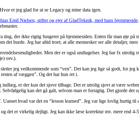
 Hvor er jeg glad for at se Legacy og mine data igen.
ias Emil Nielsen, stifter og ejer af GladTeknik, med hans hjemmeside
ebmaster.
r fra ting, der ikke rigtig fungerer på hjemmesiden. Enten får man øje på
om det burde. Jeg har altid troet, at alle mennesker ser alle detaljer, men 
endelsesmuligheder. Men der er også undtagelser. Jeg har fx utrolig sv
e) osv.).
etter jeg vedkommende som “ven”. Det kan jeg lige så godt, for jeg
 resten af væggen”. Og det har hun ret i.
indlæg, er der kun det sjove tilbage. Det er utrolig sjovt at være webma
Selvfølgelig kan det gå galt, selvom man er forsigtig. Det gjorde det o
 Uanset hvad var det en “lesson learned”. Jeg var lige lovlig hurtig til at 
n, og det er virkelig dejligt. Jeg kan ikke læse korrektur mv. mere end 