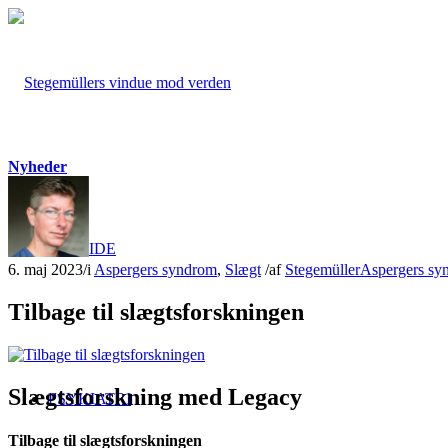
Nyheder
FORSIDE
6. maj 2023
/
i
Aspergers syndrom
,
Slægt
/
af
Stegemüller
Aspergers sy
Tilbage til slægtsforskningen
Slægtsforskning med Legacy
PSYKIATRI
Tilbage til slægtsforskningen