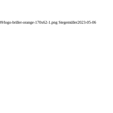
/09/logo-briller-orange-170x62-1.png
Stegemüller
2023-05-06