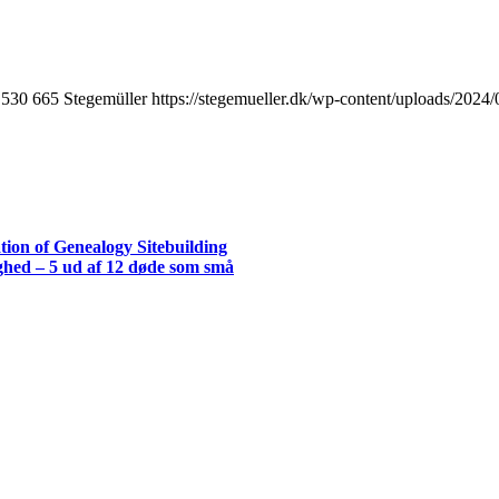
530
665
Stegemüller
https://stegemueller.dk/wp-content/uploads/2024
ion of Genealogy Sitebuilding
hed – 5 ud af 12 døde som små