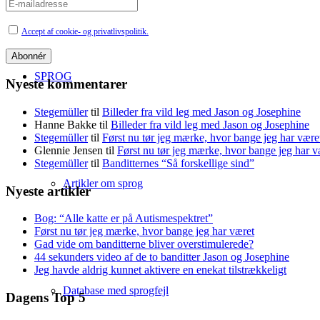
Accept af cookie- og privatlivspolitik.
SPROG
Nyeste kommentarer
Stegemüller
til
Billeder fra vild leg med Jason og Josephine
Hanne Bakke
til
Billeder fra vild leg med Jason og Josephine
Stegemüller
til
Først nu tør jeg mærke, hvor bange jeg har være
Glennie Jensen
til
Først nu tør jeg mærke, hvor bange jeg har v
Stegemüller
til
Banditternes “Så forskellige sind”
Artikler om sprog
Nyeste artikler
Bog: “Alle katte er på Autismespektret”
Først nu tør jeg mærke, hvor bange jeg har været
Gad vide om banditterne bliver overstimulerede?
44 sekunders video af de to banditter Jason og Josephine
Jeg havde aldrig kunnet aktivere en enekat tilstrækkeligt
Database med sprogfejl
Dagens Top 5