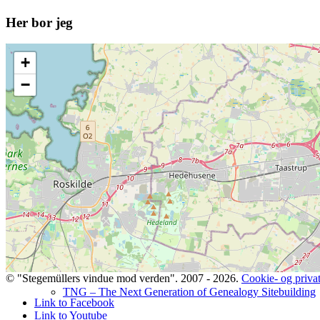
Her bor jeg
+
Bidrag selv til Sprogdatabasen
−
SLÆGT
© "Stegemüllers vindue mod verden". 2007 - 2026.
Cookie- og privatl
TNG – The Next Generation of Genealogy Sitebuilding
Link to Facebook
Link to Youtube