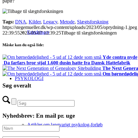
papir?
Tags:
DNA
,
Kilder
,
Legacy
,
Metode
,
Slægtsforskning
https://stegemueller.dk/wp-content/uploads/2023/05/oprydning-1.jpeg
Erindringer
22:39:55
2023-05-07 12:39:25
Tilbage til slægtsforskningen
Måske kan du også lide:
Yde contra nyde
Da farfars bror stjal 1.600 dusin hatte fra Dansk Hattefabrik
The Next Generat
Om børnedødelig
PSYKOLOGI
Søg overalt
Nyhedsbrev: En mail pr. uge
Artikler om langvarigt psykolog-forløb