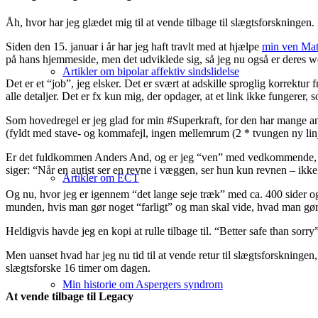
Åh, hvor har jeg glædet mig til at vende tilbage til slægtsforskningen.
Siden den 15. januar i år har jeg haft travlt med at hjælpe
min ven Math
på hans hjemmeside, men det udviklede sig, så jeg nu også er deres w
Artikler om bipolar affektiv sindslidelse
Det er et “job”, jeg elsker. Det er svært at adskille sproglig korrektu
alle detaljer. Det er fx kun mig, der opdager, at et link ikke fungerer, s
Som hovedregel er jeg glad for min #Superkraft, for den har mange anv
(fyldt med stave- og kommafejl, ingen mellemrum (2 * tvungen ny linj
Er det fuldkommen Anders And, og er jeg “ven” med vedkommende, sl
siger: “Når en autist ser en revne i væggen, ser hun kun revnen – ikke
Artikler om ECT
Og nu, hvor jeg er igennem “det lange seje træk” med ca. 400 sider og 
munden, hvis man gør noget “farligt” og man skal vide, hvad man gør. 
Heldigvis havde jeg en kopi at rulle tilbage til. “Better safe than sorry”.
Men uanset hvad har jeg nu tid til at vende retur til slægtsforskninge
slægtsforske 16 timer om dagen.
Min historie om Aspergers syndrom
At vende tilbage til Legacy