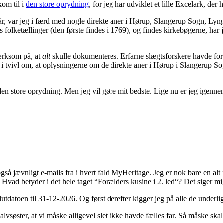
kom til i
den store oprydning
, for jeg har udviklet et lille Excelark, de
 år, var jeg i færd med nogle direkte aner i Hørup, Slangerup Sogn, L
s folketællinger (den første findes i 1769), og findes kirkebøgerne, har 
mærksom på, at
alt
skulle dokumenteres. Erfarne slægtsforskere havde fortal
ke i tvivl om, at oplysningerne om de direkte aner i Hørup i Slangerup S
en store oprydning. Men jeg vil gøre mit bedste. Lige nu er jeg igennem
 jævnligt e-mails fra i hvert fald MyHeritage. Jeg er nok bare en alt fo
Hvad betyder i det hele taget “
Forælders kusine i 2. led
“? Det siger mi
slutdatoen til 31-12-2026. Og først derefter kigger jeg på alle de underl
alvsøster, at vi måske alligevel slet ikke havde fælles far. Så måske ska