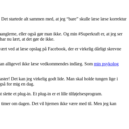
. Det startede alt sammen med, at jeg “bare” skulle læse læse korrektur
 manglerne, eller også gør man ikke. Og min #Superkraft er, at jeg ser
har nu lært, at det gør de ikke.
ært ved at læse opslag på Facebook, der er virkelig dårligt skrevne
 kan alligevel ikke læse vedkommendes indlæg. Som
min psykolog
ster! Det kan jeg virkelig godt lide. Man skal holde tungen lige i
gså for mig en dag.
slette et plug-in. Et plug-in er et lille tilføjelsesprogram.
4-5 timer om dagen. Det vil hjernen ikke være med til. Men jeg kan