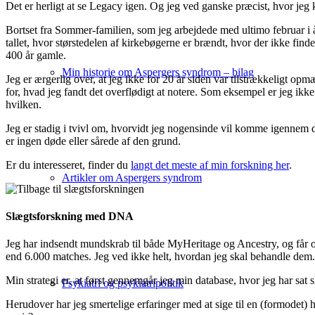
Det er herligt at se Legacy igen. Og jeg ved ganske præcist, hvor jeg 
Bortset fra Sommer-familien, som jeg arbejdede med ultimo februar i
tallet, hvor størstedelen af kirkebøgerne er brændt, hvor der ikke finde
400 år gamle.
Min historie om Aspergers syndrom – bilag
Jeg er ærgerlig over, at jeg ikke for 20 år siden var tilstrækkeligt op
for, hvad jeg fandt det overflødigt at notere. Som eksempel er jeg ik
hvilken.
Jeg er stadig i tvivl om, hvorvidt jeg nogensinde vil komme igennem d
er ingen døde eller sårede af den grund.
Er du interesseret, finder du
langt det meste af min forskning her
.
Artikler om Aspergers syndrom
Slægtsforskning med DNA
Jeg har indsendt mundskrab til både MyHeritage og Ancestry, og får også
end 6.000 matches. Jeg ved ikke helt, hvordan jeg skal behandle dem. 
Min strategi er, at først gennemgår jeg min database, hvor jeg har sat 
Psykiatri og psykiatripolitik
Herudover har jeg smertelige erfaringer med at sige til en (formodet) h