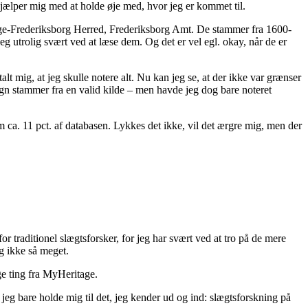
r hjælper mig med at holde øje med, hvor jeg er kommet til.
ynge-Frederiksborg Herred, Frederiksborg Amt. De stammer fra 1600-
jeg utrolig svært ved at læse dem. Og det er vel egl. okay, når de er
t mig, at jeg skulle notere alt. Nu kan jeg se, at der ikke var grænser
ogn stammer fra en valid kilde – men havde jeg dog bare noteret
 ca. 11 pct. af databasen. Lykkes det ikke, vil det ærgre mig, men der
r traditionel slægtsforsker, for jeg har svært ved at tro på de mere
g ikke så meget.
ige ting fra MyHeritage.
l jeg bare holde mig til det, jeg kender ud og ind: slægtsforskning på