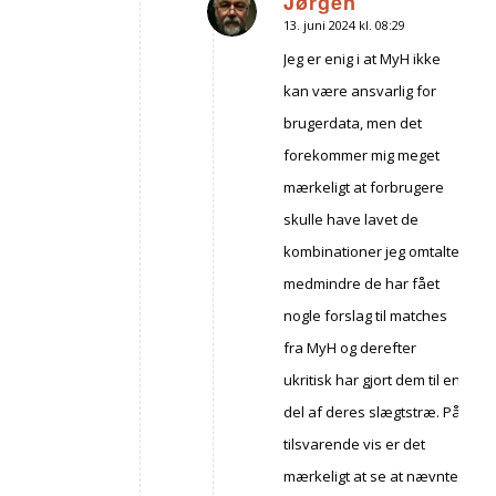
Jørgen
13. juni 2024 kl. 08:29
siger:
Jeg er enig i at MyH ikke
kan være ansvarlig for
brugerdata, men det
forekommer mig meget
mærkeligt at forbrugere
skulle have lavet de
kombinationer jeg omtalte
medmindre de har fået
nogle forslag til matches
fra MyH og derefter
ukritisk har gjort dem til en
del af deres slægtstræ. På
tilsvarende vis er det
mærkeligt at se at nævnte