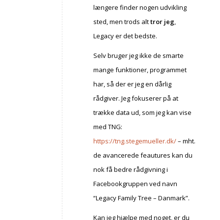
længere finder nogen udvikling
sted, men trods alt
tror jeg
,
Legacy er det bedste.
Selv bruger jeg ikke de smarte
mange funktioner, programmet
har, så der er jeg en dårlig
rådgiver. Jeg fokuserer på at
trække data ud, som jeg kan vise
med TNG:
https://tng.stegemueller.dk/
– mht.
de avancerede feautures kan du
nok få bedre rådgivning i
Facebookgruppen ved navn
“Legacy Family Tree – Danmark”.
Kan jeg hjælpe med noget, er du