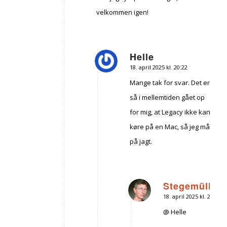
velkommen igen!
Helle
18. april 2025 kl. 20:22
siger:
Mange tak for svar. Det er
så i mellemtiden gået op
for mig, at Legacy ikke kan
køre på en Mac, så jeg må
på jagt.
Stegemüller
18. april 2025 kl. 21:56
siger:
@ Helle