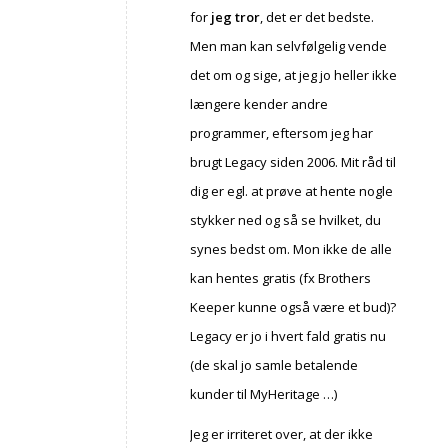
for
jeg tror
, det er det bedste.
Men man kan selvfølgelig vende
det om og sige, at jeg jo heller ikke
længere kender andre
programmer, eftersom jeg har
brugt Legacy siden 2006. Mit råd til
dig er egl. at prøve at hente nogle
stykker ned og så se hvilket, du
synes bedst om. Mon ikke de alle
kan hentes gratis (fx Brothers
Keeper kunne også være et bud)?
Legacy er jo i hvert fald gratis nu
(de skal jo samle betalende
kunder til MyHeritage …)
Jeg er irriteret over, at der ikke