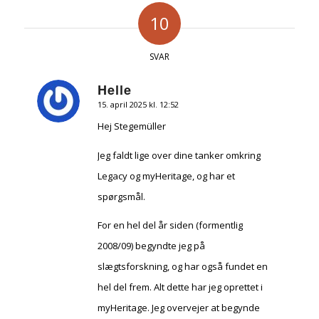
10
SVAR
Helle
15. april 2025 kl. 12:52
siger:
Hej Stegemüller
Jeg faldt lige over dine tanker omkring
Legacy og myHeritage, og har et
spørgsmål.
For en hel del år siden (formentlig
2008/09) begyndte jeg på
slægtsforskning, og har også fundet en
hel del frem. Alt dette har jeg oprettet i
myHeritage. Jeg overvejer at begynde