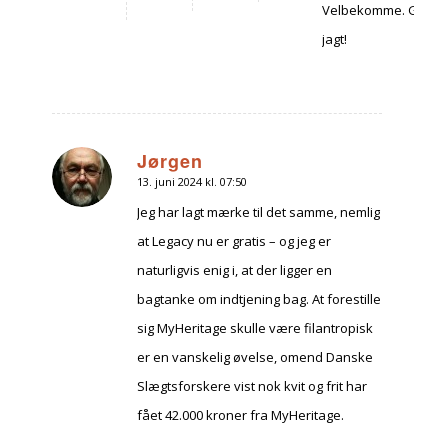
Velbekomme. God
jagt!
Jørgen
13. juni 2024 kl. 07:50
siger:
Jeg har lagt mærke til det samme, nemlig
at Legacy nu er gratis – og jeg er
naturligvis enig i, at der ligger en
bagtanke om indtjening bag. At forestille
sig MyHeritage skulle være filantropisk
er en vanskelig øvelse, omend Danske
Slægtsforskere vist nok kvit og frit har
fået 42.000 kroner fra MyHeritage.