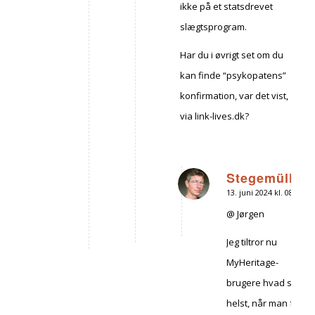
ikke på et statsdrevet
slægtsprogram.
Har du i øvrigt set om du
kan finde “psykopatens”
konfirmation, var det vist,
via link-lives.dk?
Stegemüller
13. juni 2024 kl. 08:41
siger:
@ Jørgen
Jeg tiltror nu
MyHeritage-
brugere hvad som
helst, når man fx