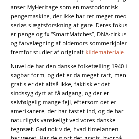
anser MyHeritage som en mastodontisk
pengemaskine, der ikke har ret meget med
seriøs slægtsforskning at gøre. Deres fokus
er penge og fx “SmartMatches”, DNA-cirkus
og farvelægning af oldemors sommerkjoler
fremfor studier af originalt
kildemateriale
.
Nuvel de har den danske folketælling 1940 i
søgbar form, og det er da meget rart, men
gratis er det altså ikke, faktisk er det
sindssyg dyrt at få adgang, og der er
selvfølgelig mange fejl, eftersom det er
amerikanere, der har tastet ind, og de har
naturligvis vanskeligt ved vores danske
tegnsæt. Gad nok vide, hvad timelønnen
har været. Har de gjort det gratis, hvorpå