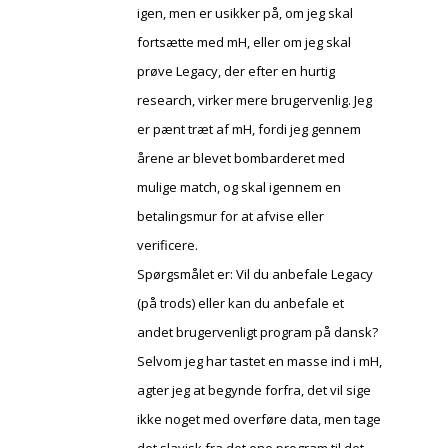
igen, men er usikker på, om jeg skal
fortsætte med mH, eller om jeg skal
prøve Legacy, der efter en hurtig
research, virker mere brugervenlig. Jeg
er pænt træt af mH, fordi jeg gennem
årene ar blevet bombarderet med
mulige match, og skal igennem en
betalingsmur for at afvise eller
verificere.
Spørgsmålet er: Vil du anbefale Legacy
(på trods) eller kan du anbefale et
andet brugervenligt program på dansk?
Selvom jeg har tastet en masse ind i mH,
agter jeg at begynde forfra, det vil sige
ikke noget med overføre data, men tage
det slavisk fra det ene program til det