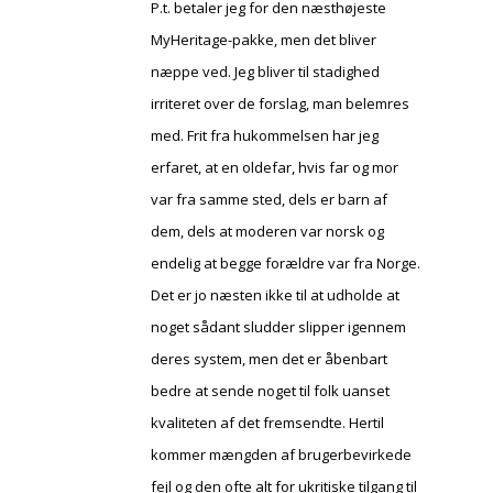
P.t. betaler jeg for den næsthøjeste
MyHeritage-pakke, men det bliver
næppe ved. Jeg bliver til stadighed
irriteret over de forslag, man belemres
med. Frit fra hukommelsen har jeg
erfaret, at en oldefar, hvis far og mor
var fra samme sted, dels er barn af
dem, dels at moderen var norsk og
endelig at begge forældre var fra Norge.
Det er jo næsten ikke til at udholde at
noget sådant sludder slipper igennem
deres system, men det er åbenbart
bedre at sende noget til folk uanset
kvaliteten af det fremsendte. Hertil
kommer mængden af brugerbevirkede
fejl og den ofte alt for ukritiske tilgang til