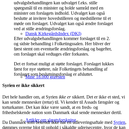
udvalgsbehandlingen kan udvalget f.eks. stille
spørgsmål til en minister og holde samråd med en
minister om forslagets indhold. Udvalget kan også
beslutte at invitere hovedstilleren og medstillerne til et
møde om forslaget. Udvalget kan også ændre forslaget
ved at stille ændringsforslag.
Dansk KirkegårdsIndex (DKI)
Efter udvalgsbehandlingen kommer forslaget til en 2.
og sidste behandling i Folketingssalen. Her bliver der
først stemt om eventuelle ændringsforslag og bagefter,
om forslaget skal vedtages eller forkastes.
Det er fortsat muligt at støtte forslaget. Forslaget lukkes
først for nye støttere, når Folketingets behandling af
forslaget som beslutningsforslag er afsluttet.
Mine 18.000 gravsten
Syrien er ikke sikkert
Det hele handler om, at Syrien
ikke er
sikkert. Det er ikke et sted, vi
kan sende mennesker (retur) til. Vi kender til Assads fængsler og
torturkamre. Det kan ikke være sandt, at en freds- og
frihedselskende nation som Danmark skal sende mennesker dertil.
Artikler om slægtsforskning
Da Danmark som bekendt ikke har en udleveringsaftale med
Syrien
,
dømmes syrerne blot til ophold i såkaldte udrejsecentre, hvor de kan