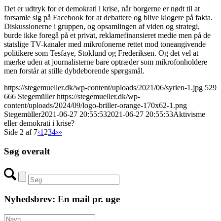
Det er udtryk for et demokrati i krise, når borgerne er nødt til at
forsamle sig på Facebook for at debattere og blive klogere på fakta.
Diskussionerne i gruppen, og opsamlingen af viden og strategi,
burde ikke foregå på et privat, reklamefinansieret medie men på de
statslige TV-kanaler med mikrofonerne rettet mod toneangivende
politikere som Tesfaye, Stoklund og Frederiksen. Og det vel at
mærke uden at journalisterne bare optræder som mikrofonholdere
men forstår at stille dybdeborende spørgsmål.
https://stegemueller.dk/wp-content/uploads/2021/06/syrien-1.jpg
529
666
Stegemüller
https://stegemueller.dk/wp-
content/uploads/2024/09/logo-briller-orange-170x62-1.png
Stegemüller
2021-06-27 20:55:53
2021-06-27 20:55:53
Aktivisme
eller demokrati i krise?
Side 2 af 7
‹
1
2
3
4
›
»
Søg overalt
Nyhedsbrev: En mail pr. uge