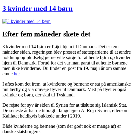
3 kvinder med 14 børn
Efter fem måneder skete det
3 kvinder med 14 børn er fløjet hjem til Danmark. Det er fem
måneder siden, regeringen blev presset af støttepartierne til at ændre
holdning og pludselig gerne ville sørge for at hente børn
og
kvinder
hjem til Danmark. Forud for det var man parat til at hente børnene
men ikke kvinderne. Du finder en post fra 19. maj i år om samme
emne
her
.
I aftes kom det frem, at kvinderne og børnene er sat på amerikanske
militærfly og via omveje flyver til Danmark. Med på flyet er også
kvinder og børn, der skal til Tyskland.
De rejste for syv år siden til Syrien for at tilslutte sig Islamisk Stat.
De seneste år har de tilbragt i fangelejren Al Roj i Syrien, eftersom
Kalifatet heldigvis bukkede under i 2019.
Både kvinderne og børnene (som der godt nok er mange af) er
danske statsborgere.