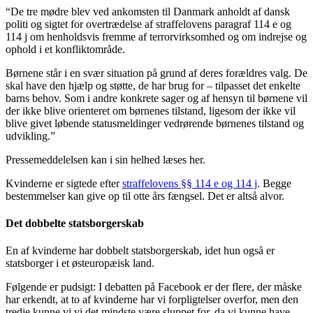
“De tre mødre blev ved ankomsten til Danmark anholdt af dansk
politi og sigtet for overtrædelse af straffelovens paragraf 114 e og
114 j om henholdsvis fremme af terrorvirksomhed og om indrejse og
ophold i et konfliktområde.
Børnene står i en svær situation på grund af deres forældres valg. De
skal have den hjælp og støtte, de har brug for – tilpasset det enkelte
barns behov. Som i andre konkrete sager og af hensyn til børnene vil
der ikke blive orienteret om børnenes tilstand, ligesom der ikke vil
blive givet løbende statusmeldinger vedrørende børnenes tilstand og
udvikling.”
Pressemeddelelsen kan i sin helhed læses her.
Kvinderne er sigtede efter
straffelovens §§ 114 e og 114 j
. Begge
bestemmelser kan give op til otte års fængsel. Det er altså alvor.
Det dobbelte statsborgerskab
En af kvinderne har dobbelt statsborgerskab, idet hun også er
statsborger i et østeuropæisk land.
Følgende er pudsigt: I debatten på Facebook er der flere, der måske
har erkendt, at to af kvinderne har vi forpligtelser overfor, men den
tredje kunne vi vi det mindste være sluppet for, da vi kunne have