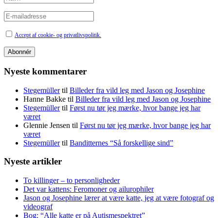
Accept af cookie- og privatlivspolitik.
Nyeste kommentarer
Stegemüller
til
Billeder fra vild leg med Jason og Josephine
Hanne Bakke
til
Billeder fra vild leg med Jason og Josephine
Stegemüller
til
Først nu tør jeg mærke, hvor bange jeg har
været
Glennie Jensen
til
Først nu tør jeg mærke, hvor bange jeg har
været
Stegemüller
til
Banditternes “Så forskellige sind”
Nyeste artikler
To killinger – to personligheder
Det var kattens: Feromoner og ailurophiler
Jason og Josephine lærer at være katte, jeg at være fotograf og
videograf
Bog: “Alle katte er på Autismespektret”