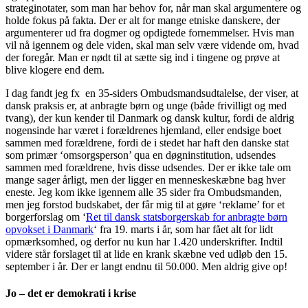
strateginotater, som man har behov for, når man skal argumentere og
holde fokus på fakta. Der er alt for mange etniske danskere, der
argumenterer ud fra dogmer og opdigtede fornemmelser. Hvis man
vil nå igennem og dele viden, skal man selv være vidende om, hvad
der foregår. Man er nødt til at sætte sig ind i tingene og prøve at
blive klogere end dem.
I dag fandt jeg fx en 35-siders Ombudsmandsudtalelse, der viser, at
dansk praksis er, at anbragte børn og unge (både frivilligt og med
tvang), der kun kender til Danmark og dansk kultur, fordi de aldrig
nogensinde har været i forældrenes hjemland, eller endsige boet
sammen med forældrene, fordi de i stedet har haft den danske stat
som primær ‘omsorgsperson’ qua en døgninstitution, udsendes
sammen med forældrene, hvis disse udsendes. Der er ikke tale om
mange sager årligt, men der ligger en menneskeskæbne bag hver
eneste. Jeg kom ikke igennem alle 35 sider fra Ombudsmanden,
men jeg forstod budskabet, der får mig til at gøre ‘reklame’ for et
borgerforslag om ‘
Ret til dansk statsborgerskab for anbragte børn
opvokset i Danmark
‘ fra 19. marts i år, som har fået alt for lidt
opmærksomhed, og derfor nu kun har 1.420 underskrifter. Indtil
videre står forslaget til at lide en krank skæbne ved udløb den 15.
september i år. Der er langt endnu til 50.000. Men aldrig give op!
Jo – det er demokrati i krise