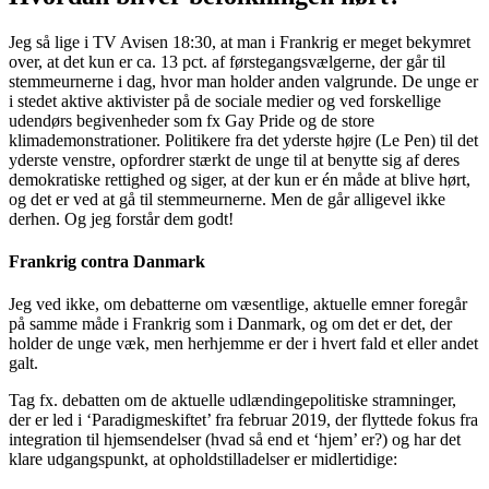
Jeg så lige i TV Avisen 18:30, at man i Frankrig er meget bekymret
over, at det kun er ca. 13 pct. af førstegangsvælgerne, der går til
stemmeurnerne i dag, hvor man holder anden valgrunde. De unge er
i stedet aktive aktivister på de sociale medier og ved forskellige
udendørs begivenheder som fx Gay Pride og de store
klimademonstrationer. Politikere fra det yderste højre (Le Pen) til det
yderste venstre, opfordrer stærkt de unge til at benytte sig af deres
demokratiske rettighed og siger, at der kun er én måde at blive hørt,
og det er ved at gå til stemmeurnerne. Men de går alligevel ikke
derhen. Og jeg forstår dem godt!
Frankrig contra Danmark
Jeg ved ikke, om debatterne om væsentlige, aktuelle emner foregår
på samme måde i Frankrig som i Danmark, og om det er det, der
holder de unge væk, men herhjemme er der i hvert fald et eller andet
galt.
Tag fx. debatten om de aktuelle udlændingepolitiske stramninger,
der er led i ‘Paradigmeskiftet’ fra februar 2019, der flyttede fokus fra
integration til hjemsendelser (hvad så end et ‘hjem’ er?) og har det
klare udgangspunkt, at opholdstilladelser er midlertidige: