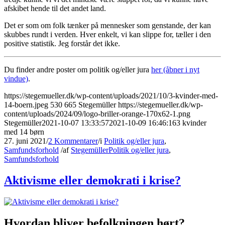
afskibet hende til det andet land.
Det er som om folk tænker på mennesker som genstande, der kan
skubbes rundt i verden. Hver enkelt, vi kan slippe for, tæller i den
positive statistik. Jeg forstår det ikke.
Du finder andre poster om politik og/eller jura
her (åbner i nyt
vindue)
.
https://stegemueller.dk/wp-content/uploads/2021/10/3-kvinder-med-
14-boern.jpeg
530
665
Stegemüller
https://stegemueller.dk/wp-
content/uploads/2024/09/logo-briller-orange-170x62-1.png
Stegemüller
2021-10-07 13:33:57
2021-10-09 16:46:16
3 kvinder
med 14 børn
27. juni 2021
/
2 Kommentarer
/
i
Politik og/eller jura
,
Samfundsforhold
/
af
Stegemüller
Politik og/eller jura
,
Samfundsforhold
Aktivisme eller demokrati i krise?
Hvordan bliver befolkningen hørt?