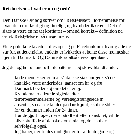
Retsfølelsen – hvad er op og ned?
Den Danske Ordbog skriver om “Retsfølelse”: “
fornemmelse for
hvad der er retfærdigt og rimeligt, og hvad der ikke er
“. Det må
siges at være en noget kortfattet – omend korrekt – definition på
ordet. Retsfølelse er så meget mere.
Flere politikere lavede i aftes opslag på Facebook om, hvor glade de
var for, at det endelig, endelig er lykkedes at hente disse mennesker
hjem til Danmark. Og Danmark
er
altså deres hjemland.
Jeg deltog lidt on and off i debatterne. Jeg skrev blandt andet:
Ja de mennesker er jo altså danske statsborgere, så det
kan ikke være anderledes, uanset om hr. og fru
Danmark bryder sig om det eller ej.
Kvinderne er allerede sigtede efter
terrorbestemmelserne og varetægtsfængslede in
absentia, så når de lander på dansk jord, skal de stilles
for en dommer inden for 24 timer.
Har de gjort noget, der er strafbart efter dansk ret, vil de
blive straffede af danske domstole, og det skal de
selvfølgelig også.
Jeg håber, der findes muligheder for at finde gode og