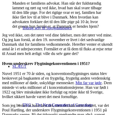
Manden er familiens advokat. Han står der fuldstændig
lammet og rørt og ved ikke, hvad han skal svare tilbage
til den lille pige. For det rigtige svar er nej, familien har
ikke fået lov til at blive i Danmark. Men hvordan kan
advokaten forklare det til den lille pige på 10 år, hvor
det eneste hun forstår er, at Danmark er hendes hjem?
Bidrag selv til Sprogdatabasen
Jeg ved ikke, om det rører ved dine følelser, men det rører ved mine.
Og jeg kan forstå, at den 19. november er livet i det sædvanlige
Danmark slut for familiens vedkommende. Herefter venter et ukendt
antal år i et udrejsecenter. Formålet er at få dem til fluks at rejse retur
til Assad men helt ærligt: ville du selv gøre det?
Hvem underskrev Flygtningekonventionen i 1951?
SLÆGT
Nuvel 1951 er 70 år siden, og konventionsflygtninges status blev
beskrevet på bagkanten af en frygtelig, frygtelig anden verdenskrig
med millioner af døde, uskyldige mennesker.
Min far var jøde
. Dem
mistede vi seks millioner af i koncentrationslejrene. Han var født i
1922 og blev mirakuløst ikke forfulgt og rejste ikke til Sverige,
hvilket sikkert havde været det mest fornuftige.
TNG – The Next Generation of Genealogy
Som jeg husker at have læst det, men det kan være forkert, var det
Poul Hartling, der underskrev Flygtningekonventionen i 1951 på
Danmarks vegne. På det tidspunkt anerkendte man altså, uanset