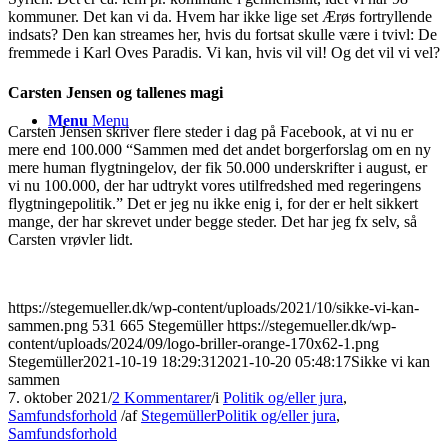
kommuner. Det kan vi da. Hvem har ikke lige set Ærøs fortryllende
indsats? Den kan streames her, hvis du fortsat skulle være i tvivl: De
fremmede i Karl Oves Paradis. Vi kan, hvis vil vil! Og det vil vi vel?
Carsten Jensen og tallenes magi
Menu
Menu
Carsten Jensen skriver flere steder i dag på Facebook, at vi nu er
mere end 100.000 “
Sammen med det andet borgerforslag om en ny
mere human flygtningelov, der fik 50.000 underskrifter i august, er
vi nu 100.000, der har udtrykt vores utilfredshed med regeringens
flygtningepolitik.” Det er jeg nu ikke enig i, for der er helt sikkert
mange, der har skrevet under begge steder. Det har jeg fx selv, så
Carsten vrøvler lidt.
https://stegemueller.dk/wp-content/uploads/2021/10/sikke-vi-kan-
sammen.png
531
665
Stegemüller
https://stegemueller.dk/wp-
content/uploads/2024/09/logo-briller-orange-170x62-1.png
Stegemüller
2021-10-19 18:29:31
2021-10-20 05:48:17
Sikke vi kan
sammen
7. oktober 2021
/
2 Kommentarer
/
i
Politik og/eller jura
,
Samfundsforhold
/
af
Stegemüller
Politik og/eller jura
,
Samfundsforhold