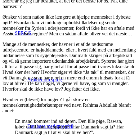
Mor/Far og jeg har besluttet, at det er det bedste for os. Pak dine
bamser.”?
Ønsker vi som nation ikke længere at hjælpe mennesker i dybeste
nød? Hvordan kan vi inddrage opholdstilladelser og sende
mennesker fra Syrien i udrejsecenter, fordi vi ikke har en aftale med
SPROG
Assads rædselsregime? Men en sådan aftale bliver vel det næste…
Mange af de mennesker, der havner i et af de rædsomme
udrejsecentre, er højuddannede, eller i hvert fald med en mellemlang
uddannelse som fx sygeplejerske. Danmark skriger på arbejdskraft
og vil så gerne importere udenlandsk arbejdskraft. Syrerne har gjort
alt for at tilpasse sig, har gjort alt for at passe ind i vores luksusfælde.
Hvad sker der her? Hvorfor siger vi ikke “Ja tak” til mennesker, der
vil
Danmark og som har gjort en mere end enorm indsats for at få
Artikler om sprog
lov at blive? De kan noget, vi gerne vil have, og som vi mangler.
Hvorfor skal de ikke have lov? Jeg fatter det ikke.
Hvad er vi (blevet) for nogen? I går skrev en
menneskerettighedsforkæmper ved navn Rahima Abdullah blandt
andet:
En mand kommer ind ad døren. Den lille pige, Rawan,
Database med sprogfejl
løber ud til ham og spørger: ”Har Danmark sagt ja? Har
Danmark sagt ja til at vi skal blive her?”.