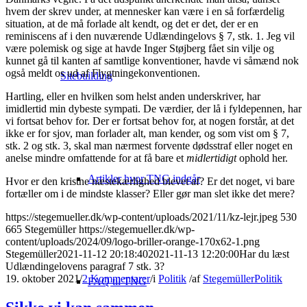
hvem der skrev under, at mennesker kan være i en så forfærdelig
situation, at de må forlade alt kendt, og det er det, der er en
reminiscens af i den nuværende Udlændingelovs § 7, stk. 1. Jeg vil
være polemisk og sige at havde Inger Støjberg fået sin vilje og
kunnet gå til kanten af samtlige konventioner, havde vi såmænd nok
også meldt os ud af Flygtningekonventionen.
Sitebuilding
Hartling, eller en hvilken som helst anden underskriver, har
imidlertid min dybeste sympati. De værdier, der lå i fyldepennen, har
vi fortsat behov for. Der er fortsat behov for, at nogen forstår, at det
ikke er for sjov, man forlader alt, man kender, og som vist om § 7,
stk. 2 og stk. 3, skal man nærmest forvente dødsstraf eller noget en
anelse mindre omfattende for at få bare et
midlertidigt
ophold her.
Artikler hvor TNG indgår
Hvor er den kristne næstekærlighed blevet af? Er det noget, vi bare
fortæller om i de mindste klasser? Eller gør man slet ikke det mere?
https://stegemueller.dk/wp-content/uploads/2021/11/kz-lejr.jpeg
530
665
Stegemüller
https://stegemueller.dk/wp-
content/uploads/2024/09/logo-briller-orange-170x62-1.png
Stegemüller
2021-11-12 20:18:40
2021-11-13 12:20:00
Har du læst
Udlændingelovens paragraf 7 stk. 3?
19. oktober 2021
/
2 Kommentarer
/
i
Politik
/
af
Stegemüller
Politik
FAQ til TNG