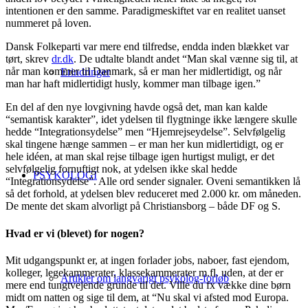
intentionen er den samme. Paradigmeskiftet var en realitet uanset
nummeret på loven.
Dansk Folkeparti var mere end tilfredse, endda inden blækket var
tørt, skrev
dr.dk
. De udtalte blandt andet “Man skal vænne sig til, at
når man kommer til Danmark, så er man her
midlertidigt
, og når
Erindringer
man har haft
midlertidigt
husly, kommer man tilbage igen.”
En del af den nye lovgivning havde også det, man kan kalde
“semantisk karakter”, idet ydelsen til flygtninge ikke længere skulle
hedde “Integrationsydelse” men “Hjemrejseydelse”. Selvfølgelig
skal tingene hænge sammen – er man her kun midlertidigt, og er
hele idéen, at man skal rejse tilbage igen hurtigst muligt, er det
selvfølgelig fornuftigt nok, at ydelsen ikke skal hedde
PSYKOLOGI
“Integrationsydelse”. Alle ord sender signaler. Oveni semantikken lå
så det forhold, at ydelsen blev reduceret med 2.000 kr. om måneden.
De mente det skam alvorligt på Christiansborg – både DF og S.
Hvad er vi (blevet) for nogen?
Mit udgangspunkt er, at ingen forlader jobs, naboer, fast ejendom,
kolleger, legekammerater, klassekammerater m.fl. uden, at der er
Artikler om langvarigt psykolog-forløb
mere end tungtvejende grunde til det. Ville du fx vække dine børn
midt om natten og sige til dem, at “Nu skal vi afsted mod Europa.