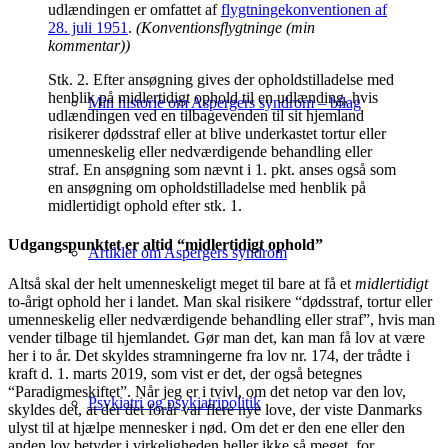
udlændingen er omfattet af
flygtningekonventionen af
28. juli 1951
.
(Konventionsflygtninge (min
kommentar))
Stk. 2.
Efter ansøgning gives der opholdstilladelse med
henblik på midlertidigt ophold til en udlænding, hvis
Min historie om Aspergers syndrom – bilag
udlændingen ved en tilbagevenden til sit hjemland
risikerer dødsstraf eller at blive underkastet tortur eller
umenneskelig eller nedværdigende behandling eller
straf. En ansøgning som nævnt i 1. pkt. anses også som
en ansøgning om opholdstilladelse med henblik på
midlertidigt ophold efter stk. 1.
Udgangspunktet er altid “midlertidigt ophold”
Artikler om Aspergers syndrom
Altså skal der helt umenneskeligt meget til bare at få et
midlertidigt
to-årigt ophold her i landet. Man skal risikere “dødsstraf, tortur eller
umenneskelig eller nedværdigende behandling eller straf”, hvis man
vender tilbage til hjemlandet. Gør man det, kan man få lov at være
her i to år. Det skyldes stramningerne fra
lov nr. 174, der trådte i
kraft d. 1. marts 2019, som vist er det, der også betegnes
“Paradigmeskiftet”. Når jeg er i tvivl, om det netop var den lov,
Psykiatri og psykiatripolitik
skyldes det, at der det forår var flere nye love, der viste Danmarks
ulyst til at hjælpe mennesker i nød. Om det er den ene eller den
anden lov betyder i virkeligheden heller ikke så meget, for