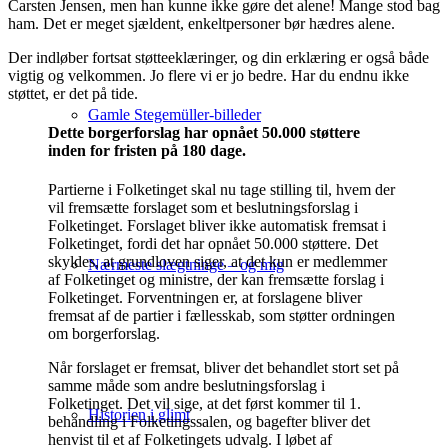
Carsten Jensen, men han kunne ikke gøre det alene! Mange stod bag
ham. Det er meget sjældent, enkeltpersoner bør hædres alene.
Der indløber fortsat støtteeklæringer, og din erklæring er også både
vigtig og velkommen. Jo flere vi er jo bedre. Har du endnu ikke
støttet, er det på tide.
Gamle Stegemüller-billeder
Dette borgerforslag har opnået 50.000 støttere
inden for fristen på 180 dage.
Partierne i Folketinget skal nu tage stilling til, hvem der
vil fremsætte forslaget som et beslutningsforslag i
Folketinget. Forslaget bliver ikke automatisk fremsat i
Folketinget, fordi det har opnået 50.000 støttere. Det
skyldes, at grundloven siger, at det kun er medlemmer
Nærmeste slægtninge – og mig
af Folketinget og ministre, der kan fremsætte forslag i
Folketinget. Forventningen er, at forslagene bliver
fremsat af de partier i fællesskab, som støtter ordningen
om borgerforslag.
Når forslaget er fremsat, bliver det behandlet stort set på
samme måde som andre beslutningsforslag i
Folketinget. Det vil sige, at det først kommer til 1.
Historien i glimt
behandling i Folketingssalen, og bagefter bliver det
henvist til et af Folketingets udvalg. I løbet af