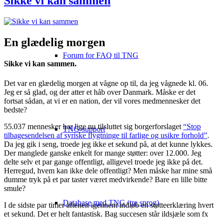
Sikke vi kan sammen
En glædelig morgen
Forum for FAQ til TNG
Sikke vi kan sammen.
Det var en glædelig morgen at vågne op til, da jeg vågnede kl. 06.
Jeg er så glad, og der atter et håb over Danmark. Måske er det
fortsat sådan, at vi er en nation, der vil vores medmennesker det
bedste?
55.037 mennesker har lige nu tilsluttet sig borgerforslaget
“Stop
TNG-support
tilbagesendelsen af syriske flygtninge til farlige og usikre forhold”
.
Da jeg gik i seng, troede jeg ikke et sekund på, at det kunne lykkes.
Der manglede ganske enkelt for mange støtter: over 12.000. Jeg
delte selv et par gange offentligt, alligevel troede jeg ikke på det.
Herregud, hvem kan ikke dele offentligt? Men måske har mine små
dumme tryk på et par taster været medvirkende? Bare en lille bitte
smule?
Database med TNG (tre sprog)
I de sidste par timer aftenen igennem indløb en støtteerklæring hvert
et sekund. Det er helt fantastisk. Bag succesen står ildsjæle som fx