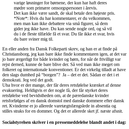
varige løsninger for børnene, der kun har haft deres
mødre som primære omsorgspersoner i årevis.
Det kan ikke være sandt, de skal betale den højeste pris.
*Note*: Hvis du har kommentarer, er du velkommen,
men man kan ikke debattere via små figurer, så dem
gider jeg ikke have. Du kan sende nogle ord, og så vil
du i de fleste tilfælde få et svar. Du får ikke et svar, hvis
du bare sviner mig til.
En eller anden fra Dansk Folkeparti skrev, og han er at finde på
Christiansborg, jeg kan bare ikke finde kommentaren igen, at det var
jo bare ærgerligt for både kvinder og børn, for når de frivilligt var
rejst derned, kunne de bare blive der. Så ved man ikke meget om
folkeret og internationale konventioner. Er det virkelig tilladt at have
den slags dumhed på “borgen”? Ja – det er det. Sådan er det i et
demokrati. Jeg ved det godt.
Uha hvor er der mange, der får deres retsfølelse krænket af denne
evakuering. Heldigvis er der nogle få, der får styrket deres
retsfølelse ved bevidstheden om, at de pæredanske kvinder
retsforfølges af en dansk domstol med danske dommere efter dansk
ret. Kvinderne er jo allerede varetægtsfængslede in absentia og
stilles straks for en dommer. Og det er allerede sket jf. næste afsnit.
Socialstyrelsen skriver i en pressemeddelelse blandt andet i dag: