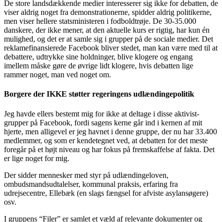
De store landsdækkende medier interesserer sig ikke for debatten, de
viser aldrig noget fra demonstrationerne, spidder aldrig politikerne,
men viser hellere statsministeren i fodboldtrøje. De 30-35.000
danskere, der ikke mener, at den aktuelle kurs er rigtig, har kun én
mulighed, og det er at samle sig i grupper på de sociale medier. Det
reklamefinansierede Facebook bliver stedet, man kan være med til at
debattere, udtrykke sine holdninger, blive klogere og engang
imellem måske gøre de øvrige lidt klogere, hvis debatten lige
rammer noget, man ved noget om.
Borgere der IKKE støtter regeringens udlændingepolitik
Jeg havde ellers bestemt mig for ikke at deltage i disse aktivist-
grupper på Facebook, fordi sagens kerne går ind i kernen af mit
hjerte, men alligevel er jeg havnet i denne gruppe, der nu har 33.400
medlemmer, og som er kendetegnet ved, at debatten for det meste
foregår på et højt niveau og har fokus på fremskaffelse af fakta. Det
er lige noget for mig.
Der sidder mennesker med styr på udlændingeloven,
ombudsmandsudtalelser, kommunal praksis, erfaring fra
udrejsecentre, Ellebæk (en slags fængsel for afviste asylansøgere)
osv.
I gruppens “Filer” er samlet et væld af relevante dokumenter og