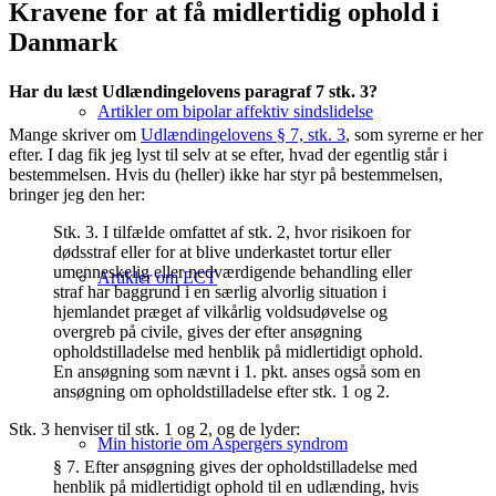
Kravene for at få midlertidig ophold i
Danmark
Har du læst Udlændingelovens paragraf 7 stk. 3?
Artikler om bipolar affektiv sindslidelse
Mange skriver om
Udlændingelovens § 7, stk. 3
, som syrerne er her
efter. I dag fik jeg lyst til selv at se efter, hvad der egentlig står i
bestemmelsen. Hvis du (heller) ikke har styr på bestemmelsen,
bringer jeg den her:
Stk. 3.
I tilfælde omfattet af stk. 2, hvor risikoen for
dødsstraf eller for at blive underkastet tortur eller
umenneskelig eller nedværdigende behandling eller
Artikler om ECT
straf har baggrund i en særlig alvorlig situation i
hjemlandet præget af vilkårlig voldsudøvelse og
overgreb på civile, gives der efter ansøgning
opholdstilladelse med henblik på midlertidigt ophold.
En ansøgning som nævnt i 1. pkt. anses også som en
ansøgning om opholdstilladelse efter stk. 1 og 2.
Stk. 3 henviser til stk. 1 og 2, og de lyder:
Min historie om Aspergers syndrom
§ 7.
Efter ansøgning gives der opholdstilladelse med
henblik på midlertidigt ophold til en udlænding, hvis