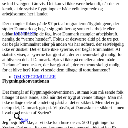
se ind i væggen i årevis. Det kan vi ikke være bekendt, når det er
kendt, at de syriske flygtninge er både velintegrerede og
arbejdsomme her i landet.
Der mangler fokus på de 97 pct. af migranterne/flygtningene, der
støtter Danmark og begår sig godt her og som er i arbejde eller
uddannelse til netop de fag, hvor Danmark mangler arbejdskraft,
KONTAKT
nemlig de “varme hænder”. Fokus er desværre altid på de tre pct.,
der begår kriminalitet eller på anden vis har adfærd, der selvfølgelig
ikke er ønsket. Det er bare ikke syrerne, der begår kriminalitet. Al
statistik viser, at syrerne har gjort alt, der er menneskeligt muligt for
at blive en del af Danmark. Bør vi ikke på en eller anden måde
“belønne” mennesker, der har gjort alt, der er menneskeligt muligt
for at blive her? Kan vi sende dem tilbage til torturkamrene?
OM STEGEMÜLLER
Flygtningekonventionen
Det fremgår af
Flygtningekonventionen
, at
man kun må sende folk
tilbage til
hele
lande, altså når det er trygt at vende tilbage. Man må
ikke udtage dele af landet og påstå at det er sikkert. Men det er jo
netop det, Danmark gør p.t. Vi påstår, at Damaskus er sikkert – men
hvad med resten af Syrien?
Søg
Jeg begriber ikke, at vi ikke kan huse de ca. 500 flygtninge fra
Syrien. Det er ca. fem pr. kommune i gennemsnit, idet vi har 98