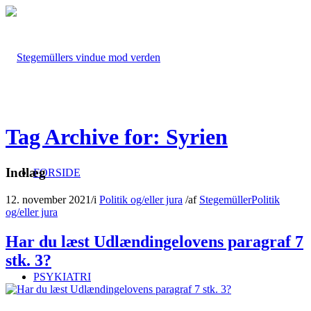
Tag Archive for: Syrien
Indlæg
FORSIDE
12. november 2021
/
i
Politik og/eller jura
/
af
Stegemüller
Politik
og/eller jura
Har du læst Udlændingelovens paragraf 7
stk. 3?
PSYKIATRI