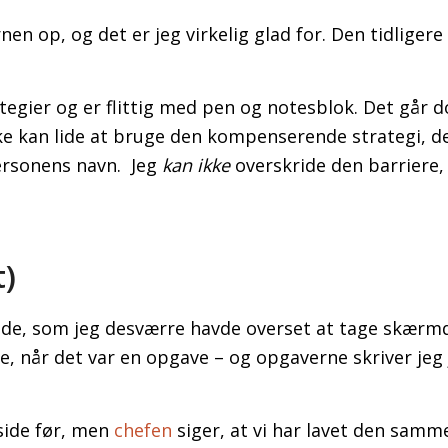
nen op, og det er jeg virkelig glad for. Den tidligere
tegier og er flittig med pen og notesblok. Det går d
e kan lide at bruge den kompenserende strategi, der
 personens navn. Jeg
kan ikke
overskride den barriere, 
t)
side, som jeg desværre havde overset at tage skærm
ke, når det var en opgave – og opgaverne skriver jeg 
side før, men
chefen
siger, at vi har lavet den samme