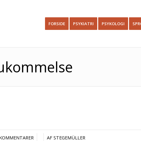
FORSIDE
PSYKIATRI
PSYKOLOGI
SPR
 Hukommelse
/
/
 KOMMENTARER
AF
STEGEMÜLLER