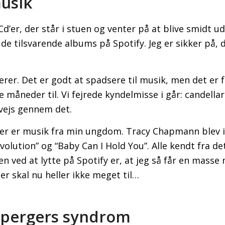
musik
Cd’er, der står i stuen og venter på at blive smidt ud
de tilsvarende albums på Spotify. Jeg er sikker på, 
rer. Det er godt at spadsere til musik, men det er 
re måneder til. Vi fejrede kyndelmisse i går: candell
vvejs gennem det.
der er musik fra min ungdom. Tracy Chapmann blev 
Revolution” og “Baby Can I Hold You”. Alle kendt fra d
n ved at lytte på Spotify er, at jeg så får en mass
er skal nu heller ikke meget til…
spergers syndrom