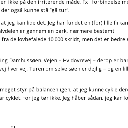
men ikke på den irriterende måde. Fx i forbindelse m
der også kunne stå “gå tur”.
at jeg kan lide det. Jeg har fundet en (for) lille firka
 halvdelen er gennem en park, nærmere bestemt
 fra de lovbefalede 10.000 skridt, men det er bedre
kring Damhussøen. Vejen – Hvidovrevej – derop er ba
 hver vej. Turen om selve søen er dejlig – og en lille
 meget styr på balancen igen, at jeg kunne cykle der
ar cyklet, for jeg tør ikke. Jeg håber sådan, jeg ka