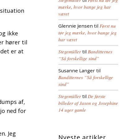
Stegemüller
til
Først nu tør jeg
mærke, hvor bange jeg har
 situation
været
Glennie Jensen
til
Først nu
og ikke
tør jeg mærke, hvor bange jeg
har været
 hører til
det er at
Stegemüller
til
Banditternes
“Så forskellige sind”
Susanne Langer
til
Banditternes “Så forskellige
sind”
Stegemüller
til
De første
dumps af,
billeder af Jason og Josephine
14 uger gamle
jo ned for
n. Jeg
Nyeste artikler