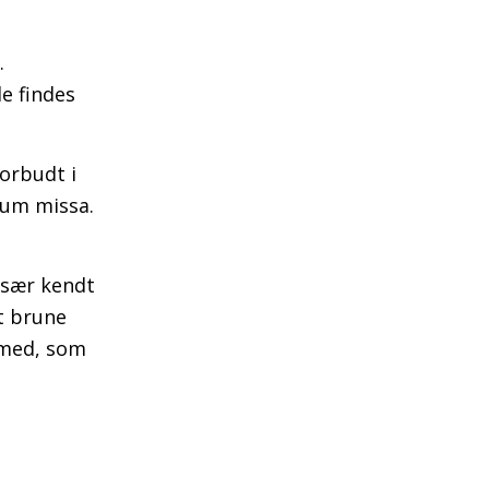
.
de findes
forbudt i
arum missa.
især kendt
et brune
e med, som