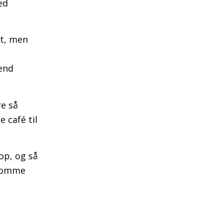
ed
nt, men
 end
re så
 café til
op, og så
n komme