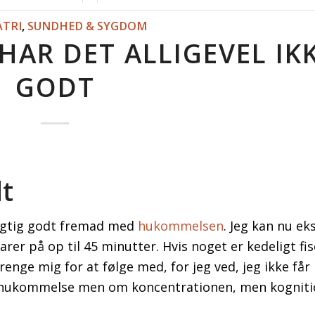
ATRI
,
SUNDHED & SYGDOM
AR DET ALLIGEVEL IK
GODT
dt
 rigtig godt fremad med
hukommelsen
. Jeg kan nu e
r på op til 45 minutter. Hvis noget er kedeligt fis
trenge mig for at følge med, for jeg ved, jeg ikke få
om hukommelse men om koncentrationen, men kognit