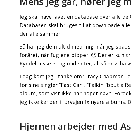
Mens jeg går, hører jeg 
Jeg skal have lavet en database over alle de 
Databasen skal bruges til at downloade alle 
der alle sammen.
Så har jeg dem altid med mig, når jeg spadse
foråret, når fuglene pipper! 🙂 Der er kun t
Kyndelmisse er lig midvinter; altså er vi hal
I dag kom jeg i tanke om ‘Tracy Chapman’, 
for sine singler “Fast Car”, “Talkin’ ’bout a 
album, som vist ikke har noget navn. Fordele
jeg ikke kender i forvejen fx nyere albums. D
Hjernen arbejder med A