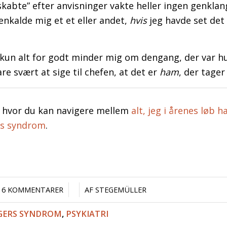
skabte” efter anvisninger vakte heller ingen genklan
enkalde mig et et eller andet,
hvis
jeg havde set det 
kun alt for godt minder mig om dengang, der var hul
re svært at sige til chefen, at det er
ham
, der tager 
, hvor du kan navigere mellem
alt, jeg i årenes løb h
ers syndrom
.
/
/
6 KOMMENTARER
AF
STEGEMÜLLER
GERS SYNDROM
,
PSYKIATRI