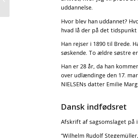
motivationsfaktorer:
uddannelse.
find det der virker
Hvor blev han uddannet? Hvo
hvad lå der på det tidspunkt
Han rejser i 1890 til Brede.
søskende. To ældre søstre er
Han er 28 år, da han kommer 
over udlændinge den 17. marts
NIELSENs datter Emilie Marg
Dansk indfødsret
Afskrift af sagsomslaget på i
“Wilhelm Rudolf Stegemülle