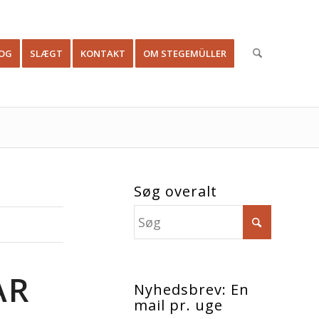
OG
SLÆGT
KONTAKT
OM STEGEMÜLLER
Søg overalt
ÅR
Nyhedsbrev: En
mail pr. uge