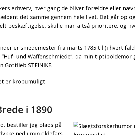
rs erhverv, hver gang de bliver forældre eller nævn
sjældent det samme gennem hele livet. Det går op og
lt beskæftigelse, skulle man altså prioritere, og hv
nder er smedemester fra marts 1785 til (i hvert fal
 “Huf- und Waffenschmiede”, da min tiptipoldemor g
 Gottlieb STEINIKE.
Brede i 1890
, bestiller jeg plads på
 dykke ned i min oldefars