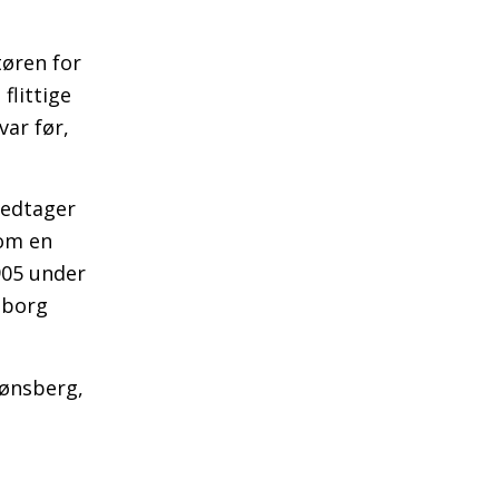
tøren for
flittige
var før,
medtager
som en
905 under
sborg
Tønsberg,