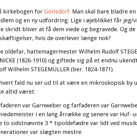
gå kirkebogen for
Görlsdorf
. Man skal bare bladre en 
edlem og en ny udfordring. Lige i øjeblikket får jeg/
e skridt bliver at få dem viede og begravede. Og de 
kæftigelser, hvis de overlever længe nok?
de oldefar, hattemagermester Wilhelm Rudolf STE
INICKE (1826-1910) og giftede sig på et endnu ukend
olf Wilhelm STEGEMÜLLER (ber. 1824-1871).
hvert fald nu ser ud til at være en mikroskopisk by 
e altid været.
or faderen var Garnweber og farfaderen var Garnweb
iedemeister i en lang årrække og senere var Huf- 
 to sidstnævnte 3 * tipoldefædre var lidt ved musik
generationer var slægten mestre.