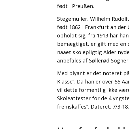
født i Preußen.
Stegemüller, Wilhelm Rudol
født 1862 i Frankfurt an der 
opholdt sig; fra 1913 har ha
bemægtiget, er gift med en 
naaet skolepligtig Alder nyd
anbefales af Søllerød Sogner
Med blyant er det noteret på
Klasse”. Da han er over 55 A
vil dette formentlig ikke væ
Skoleattester for de 4 yngste
fremskaffes”. Dateret: 7/3-18.