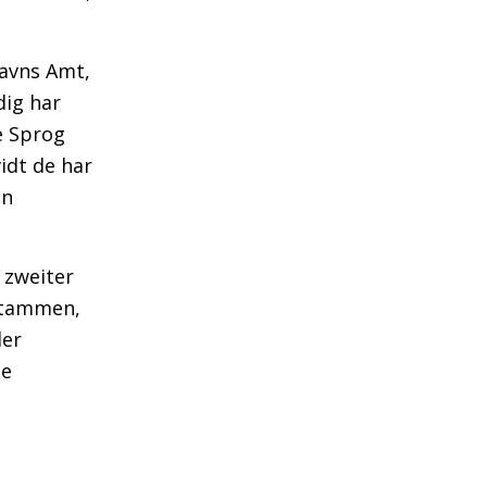
avns Amt,
dig har
e Sprog
idt de har
en
 zweiter
dstammen,
ler
se