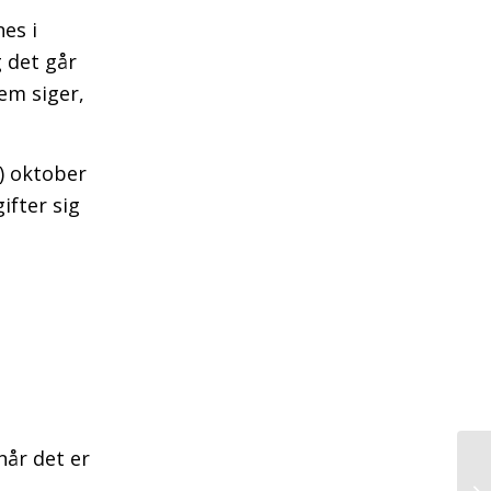
es i
 det går
em siger,
d) oktober
ifter sig