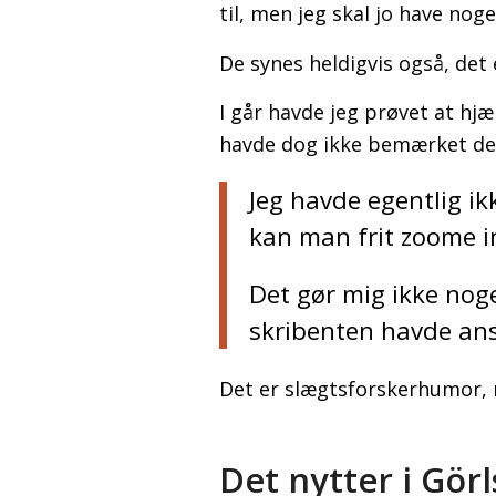
til, men jeg skal jo have nog
De synes heldigvis også, det
I går havde jeg prøvet at hjæ
havde dog ikke bemærket det
Jeg havde egentlig i
kan man frit zoome in
Det gør mig ikke nog
skribenten havde anst
Det er slægtsforskerhumor, n
Det nytter i Gör