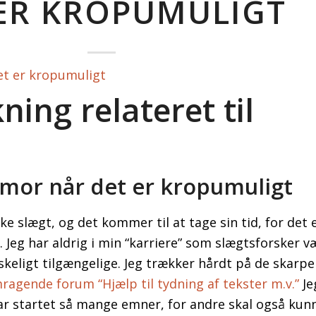
ER KROPUMULIGT
ning relateret til
mor når det er kropumuligt
e slægt, og det kommer til at tage sin tid, for det e
 Jeg har aldrig i min “karriere” som slægtsforsker v
skeligt tilgængelige. Jeg trækker hårdt på de skarpe
agende forum “Hjælp til tydning af tekster m.v.”
Je
g har startet så mange emner, for andre skal også k