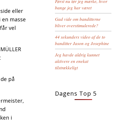
Først nu tør jeg mærke, hvor
bange jeg har været
side eller
vi en masse
Gad vide om banditterne
bliver overstimulerede?
får vel
44 sekunders video af de to
banditter Jason og Josephine
GEMÜLLER
Jeg havde aldrig kunnet
t
aktivere en enekat
tilstrækkeligt
ude på
Dagens Top 5
ermeister,
und
ken i