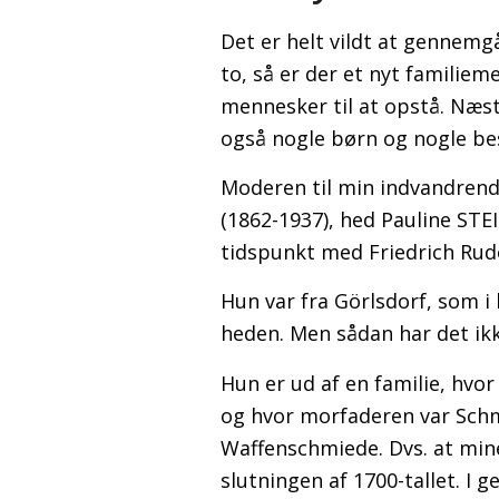
Det er helt vildt at gennem
to, så er der et nyt familiem
mennesker til at opstå. Næst
også nogle børn og nogle bes
Moderen til min indvandren
(1862-1937), hed Pauline STE
tidspunkt med Friedrich Rud
Hun var fra Görlsdorf, som i 
heden. Men sådan har det ikk
Hun er ud af en familie, hv
og hvor morfaderen var Schm
Waffenschmiede. Dvs. at mine
slutningen af 1700-tallet. I 