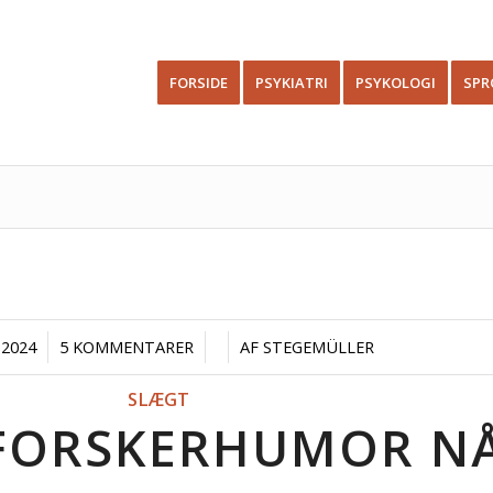
FORSIDE
PSYKIATRI
PSYKOLOGI
SPR
/
/
 2024
5 KOMMENTARER
AF
STEGEMÜLLER
SLÆGT
FORSKERHUMOR N