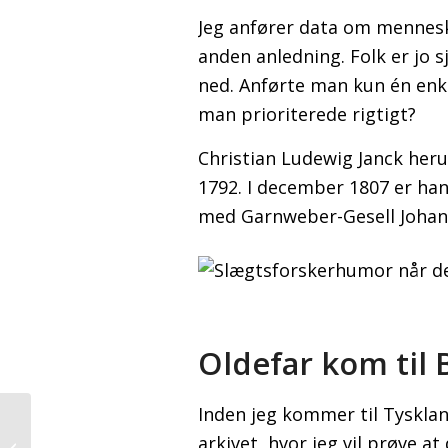
Jeg anfører data om menneske
anden anledning. Folk er jo 
ned. Anførte man kun én enke
man prioriterede rigtigt?
Christian Ludewig Janck heru
1792. I december 1807 er han
med Garnweber-Gesell Johann
Oldefar kom til 
Inden jeg kommer til Tyskland
Om
arkivet, hvor jeg vil prøve at