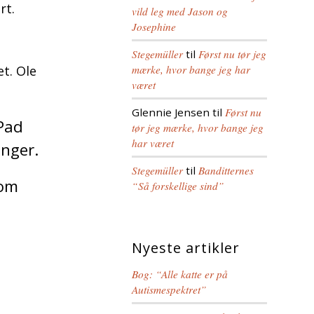
rt.
vild leg med Jason og
Josephine
Stegemüller
til
Først nu tør jeg
et. Ole
mærke, hvor bange jeg har
været
Glennie Jensen
til
Først nu
iPad
tør jeg mærke, hvor bange jeg
har været
inger.
Stegemüller
til
Banditternes
 om
“Så forskellige sind”
Nyeste artikler
Bog: “Alle katte er på
Autismespektret”