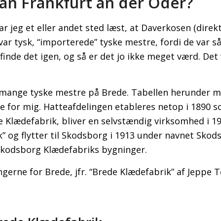
han Frankfurt an der Oder?
ar jeg et eller andet sted læst, at Daverkosen (direk
var tysk, “importerede” tyske mestre, fordi de var så 
finde det igen, og så er det jo ikke meget værd. Det 
r mange tyske mestre på Brede. Tabellen herunder 
nte for mig. Hatteafdelingen etableres netop i 1890 
e Klædefabrik, bliver en selvstændig virksomhed i 1
k” og flytter til Skodsborg i 1913 under navnet Skod
 Skodsborg Klædefabriks bygninger.
ngerne for Brede, jfr. “Brede Klædefabrik” af Jeppe 