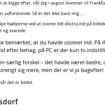
et at kigge efter, når jeg i august kommer til Frankfu
 er udfordrende. Så er det ikke bare mig …
lpe hjælperne ved at zoome lidt ekstra ind på billed
 og svarede:
kke bemærket, at du havde zoomet ind. På 
d efter behag, på PC er der kun to indstill
en særlig forskel – det havde været bedre,
rengt sig mere, men der er vi jo bagefter!
år det er bedst.
lsdorf