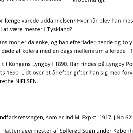
r længe varede uddannelsen? Hvornår blev han mes
 i at være mester i Tyskland?
 Hans mor er da enke, og han efterlader hende og to 
 døde af kolera med en dags mellemrum allerede i 1
til Kongens Lyngby i 1890. Han findes på Lyngby Poli
 1890. Lidt over et år efter gifter han sig med forv
rethe NIELSEN.
ndfødsretssagen, som er Ind.M. Expkt. 1917. J.No 62:
r, Hattemagermester af Søllerød Sogn under Køben