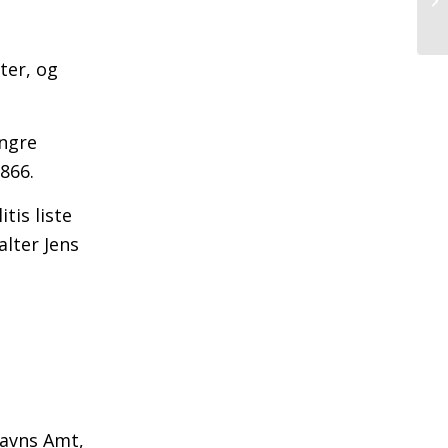
ter, og
yngre
866.
tis liste
alter Jens
havns Amt,