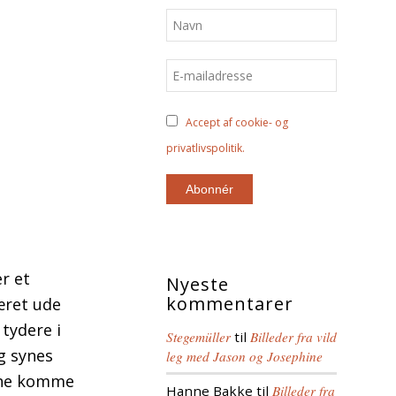
Accept af cookie- og
privatlivspolitik.
r et
Nyeste
kommentarer
æret ude
 tydere i
Stegemüller
til
Billeder fra vild
g synes
leg med Jason og Josephine
unne komme
Hanne Bakke
til
Billeder fra