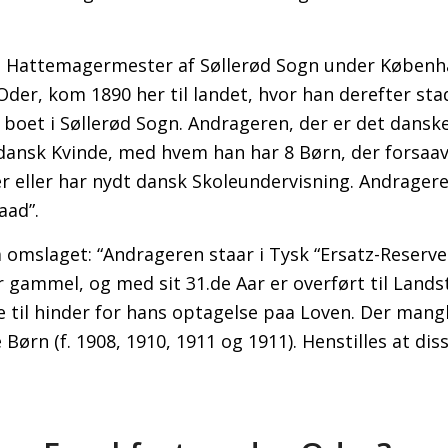
f, Hattemagermester af Søllerød Sogn under Københ
Oder, kom 1890 her til landet, hvor han derefter sta
n boet i Søllerød Sogn. Andrageren, der er det dansk
dansk Kvinde, med hvem han har 8 Børn, der forsaav
er eller har nydt dansk Skoleundervisning. Andrager
aad”.
 omslaget: “Andrageren staar i Tysk “Ersatz-Reserve
ar gammel, og med sit 31.de Aar er overført til Lan
re til hinder for hans optagelse paa Loven. Der mang
 Børn (f. 1908, 1910, 1911 og 1911). Henstilles at dis