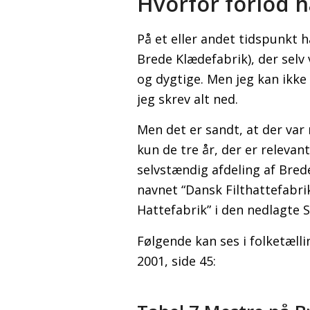
Hvorfor forlod 
På et eller andet tidspunkt h
Brede Klædefabrik), der selv 
og dygtige. Men jeg kan ikke 
jeg skrev alt ned.
Men det er sandt, at der va
kun de tre år, der er releva
selvstændig afdeling af Bred
navnet “Dansk Filthattefabri
Hattefabrik” i den nedlagte
Følgende kan ses i folketælli
2001, side 45: