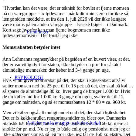
“Hvordan kan det være, det er teknisk for bøvlet at fjerne momsen
på en varegruppe – fx fødevarer – når kulturministeren for ikke så
længe siden meddelte, at fra den 1. juli 2026 vil der ikke længere
være moms på en anden varegruppe – fysiske bøger – i Danmark.
Kort sagt: hvorfor kan man fjerne bogmomsen men ikke
Erindringer
fødevaremomsen?” Det forstår jeg ikke.
Momsrabatten betyder intet
Ann Lehmanns regnestykker på bagsiden af en kuvert viser, at det,
der er vanvittig dyrt for staten, ikke betyder en prut for såkaldt
almindelige mennesker, der køber ind 3-4 gange pr. uge.
PSYKOLOGI
Hvis vi nu giver momsrabat på det, der skal i køleskabet: altså vi
sætter momsen ned fra 25 pct. til fx 15 pct. på det, der skal på køl …
så sparer de almindelige 80 kr., hver gang de bruger 1.000 kr. Hvis
de nu køber ind for 1.000 kr. 3 gange om ugen, svarer det til 12
gange om måneden, og så er momsrabatten 12 * 80 = ca. 960 kr.
Men vi køber også alt muligt andet end det, der skal i køleskabet.
Det er fx køkkenruller, rengøringsmidler og bleer osv. Danmarks
Artikler om langvarigt psykolog-forløb
Statistik har beregnet, at en enlig pensionist får ca. 160 kr. mere at
snolde for pr. md. Nu er jeg jo både enlig og pensionist, men jeg er
ikke
alders
pensionist, så jeg tror ikke, jeg får de 160 kr. ekstra. Det