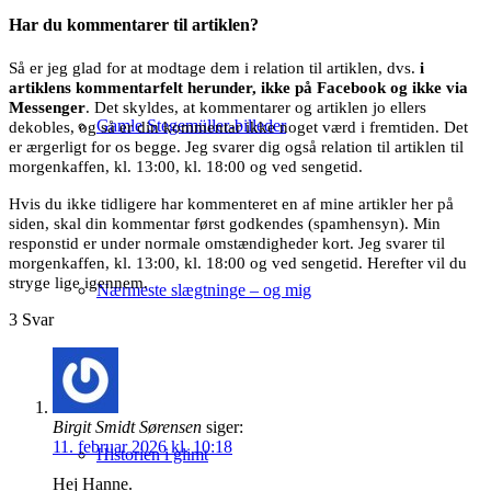
Har du kommentarer til artiklen?
Så er jeg glad for at modtage dem i relation til artiklen, dvs.
i
artiklens kommentarfelt herunder, ikke på Facebook og ikke via
Messenger
. Det skyldes, at kommentarer og artiklen jo ellers
Gamle Stegemüller-billeder
dekobles, og så er din kommentar ikke noget værd i fremtiden. Det
er ærgerligt for os begge. Jeg svarer dig også relation til artiklen til
morgenkaffen, kl. 13:00, kl. 18:00 og ved sengetid.
Hvis du ikke tidligere har kommenteret en af mine artikler her på
siden, skal din kommentar først godkendes (spamhensyn). Min
responstid er under normale omstændigheder kort. Jeg svarer til
morgenkaffen, kl. 13:00, kl. 18:00 og ved sengetid. Herefter vil du
stryge lige igennem.
Nærmeste slægtninge – og mig
3
Svar
Birgit Smidt Sørensen
siger:
11. februar 2026 kl. 10:18
Historien i glimt
Hej Hanne.