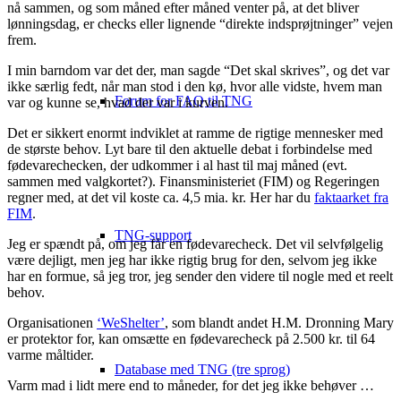
nå sammen, og som måned efter måned venter på, at det bliver
lønningsdag, er checks eller lignende “direkte indsprøjtninger” vejen
frem.
I min barndom var det der, man sagde “Det skal skrives”, og det var
ikke særlig fedt, når man stod i den kø, hvor alle vidste, hvem man
Forum for FAQ til TNG
var og kunne se, hvad der var i kurven.
Det er sikkert enormt indviklet at ramme de rigtige mennesker med
de største behov. Lyt bare til den aktuelle debat i forbindelse med
fødevarechecken, der udkommer i al hast til maj måned (evt.
sammen med valgkortet?). Finansministeriet (FIM) og Regeringen
regner med, at det vil koste ca. 4,5 mia. kr. Her har du
faktaarket fra
FIM
.
TNG-support
Jeg er spændt på, om jeg får en fødevarecheck. Det vil selvfølgelig
være dejligt, men jeg har ikke rigtig brug for den, selvom jeg ikke
har en formue, så jeg tror, jeg sender den videre til nogle med et reelt
behov.
Organisationen
‘WeShelter’
, som blandt andet H.M. Dronning Mary
er protektor for, kan omsætte en fødevarecheck på 2.500 kr. til 64
varme måltider.
Database med TNG (tre sprog)
Varm mad i lidt mere end to måneder, for det jeg ikke behøver …