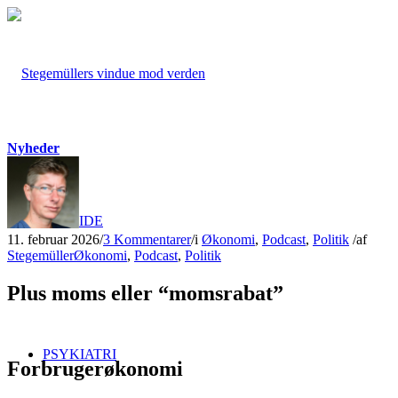
Nyheder
FORSIDE
11. februar 2026
/
3 Kommentarer
/
i
Økonomi
,
Podcast
,
Politik
/
af
Stegemüller
Økonomi
,
Podcast
,
Politik
Plus moms eller “momsrabat”
PSYKIATRI
Forbrugerøkonomi