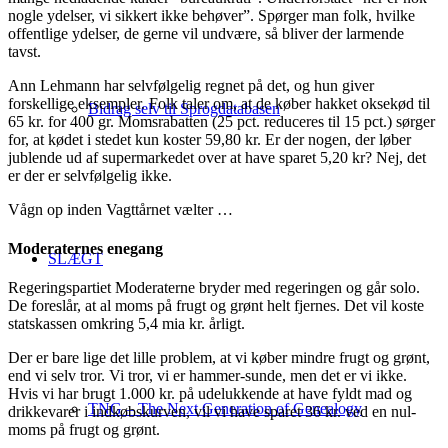
nogle ydelser, vi sikkert ikke behøver”. Spørger man folk, hvilke
offentlige ydelser, de gerne vil undvære, så bliver der larmende
tavst.
Ann Lehmann har selvfølgelig regnet på det, og hun giver
forskellige eksempler. Folk taler om, at de køber hakket oksekød til
Bidrag selv til Sprogdatabasen
65 kr. for 400 gr. Momsrabatten (25 pct. reduceres til 15 pct.) sørger
for, at kødet i stedet kun koster 59,80 kr. Er der nogen, der løber
jublende ud af supermarkedet over at have sparet 5,20 kr? Nej, det
er der er selvfølgelig ikke.
Vågn op inden Vagttårnet vælter …
Moderaternes enegang
SLÆGT
Regeringspartiet Moderaterne bryder med regeringen og går solo.
De foreslår, at al moms på frugt og grønt helt fjernes. Det vil koste
statskassen omkring 5,4 mia kr. årligt.
Der er bare lige det lille problem, at vi køber mindre frugt og grønt,
end vi selv tror. Vi tror, vi er hammer-sunde, men det er vi ikke.
Hvis vi har brugt 1.000 kr. på udelukkende at have fyldt mad og
TNG – The Next Generation of Genealogy
drikkevarer i indkøbskurven, vil vi have sparet 36 kr. ved en nul-
moms på frugt og grønt.