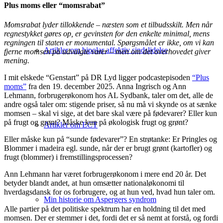
Plus moms eller “momsrabat”
Momsrabat lyder tillokkende – næsten som et tilbudsskilt. Men når
regnestykket gøres op, er gevinsten for den enkelte minimal, mens
regningen til staten er monumental. Spørgsmålet er ikke, om vi kan
Artikler om bipolar affektiv sindslidelse
fjerne momsen på udvalgte varer – men om det overhovedet giver
mening.
I mit elskede “Genstart” på DR Lyd ligger podcastepisoden
“Plus
moms”
fra den 19. december 2025. Anna Ingrisch og Ann
Lehmann, forbrugerøkonom hos AL Sydbank, taler om det, alle de
andre også taler om: stigende priser, så nu må vi skynde os at sænke
momsen – skal vi sige, at det bare skal være på fødevarer? Eller kun
på frugt og grønt? Måske kun på økologisk frugt og grønt?
Artikler om ECT
Eller måske kun på “sunde fødevarer”? En strøtanke: Er Pringles og
Blommer i madeira egl. sunde, når der er brugt grønt (kartofler) og
frugt (blommer) i fremstillingsprocessen?
Ann Lehmann har været forbrugerøkonom i mere end 20 år. Det
betyder blandt andet, at hun omsætter nationaløkonomi til
hverdagsdansk for os forbrugere, og at hun ved, hvad hun taler om.
Min historie om Aspergers syndrom
Alle partier på det politiske spektrum har en holdning til det med
momsen. Der er stemmer i det, fordi det er så nemt at forstå, og fordi