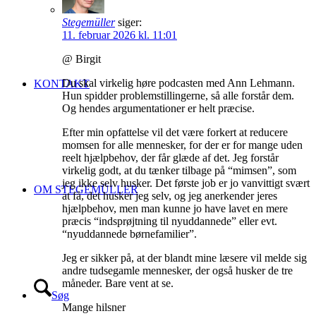
Stegemüller
siger:
11. februar 2026 kl. 11:01
@ Birgit
Du skal virkelig høre podcasten med Ann Lehmann.
KONTAKT
Hun spidder problemstillingerne, så alle forstår dem.
Og hendes argumentationer er helt præcise.
Efter min opfattelse vil det være forkert at reducere
momsen for alle mennesker, for der er for mange uden
reelt hjælpbehov, der får glæde af det. Jeg forstår
virkelig godt, at du tænker tilbage på “mimsen”, som
jeg ikke selv husker. Det første job er jo vanvittigt svært
OM STEGEMÜLLER
at få, det husker jeg selv, og jeg anerkender jeres
hjælpbehov, men man kunne jo have lavet en mere
præcis “indsprøjtning til nyuddannede” eller evt.
“nyuddannede børnefamilier”.
Jeg er sikker på, at der blandt mine læsere vil melde sig
andre tudsegamle mennesker, der også husker de tre
måneder. Bare vent at se.
Søg
Mange hilsner