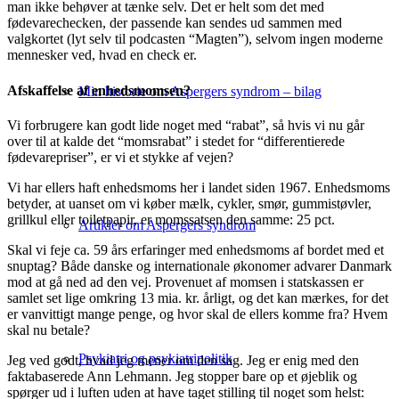
man ikke behøver at tænke selv. Det er helt som det med
fødevarechecken, der passende kan sendes ud sammen med
valgkortet (lyt selv til podcasten “Magten”), selvom ingen moderne
mennesker ved, hvad en check er.
Afskaffelse af enhedsmomsen?
Min historie om Aspergers syndrom – bilag
Vi forbrugere kan godt lide noget med “rabat”, så hvis vi nu går
over til at kalde det “momsrabat” i stedet for “differentierede
fødevarepriser”, er vi et stykke af vejen?
Vi har ellers haft enhedsmoms her i landet siden 1967. Enhedsmoms
betyder, at uanset om vi køber mælk, cykler, smør, gummistøvler,
grillkul eller toiletpapir, er momssatsen den samme: 25 pct.
Artikler om Aspergers syndrom
Skal vi feje ca. 59 års erfaringer med enhedsmoms af bordet med et
snuptag? Både danske og internationale økonomer advarer Danmark
mod at gå ned ad den vej. Provenuet af momsen i statskassen er
samlet set lige omkring 13 mia. kr. årligt, og det kan mærkes, for det
er vanvittigt mange penge, og hvor skal de ellers komme fra? Hvem
skal nu betale?
Psykiatri og psykiatripolitik
Jeg ved godt, hvad jeg mener om den sag. Jeg er enig med den
faktabaserede Ann Lehmann. Jeg stopper bare op et øjeblik og
spørger ud i luften uden at have taget stilling til noget som helst: