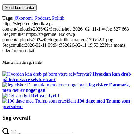
Tags:
Økonomi
,
Podcast
,
Politik
https://stegemueller.dk/wp-
content/uploads/2026/02/Screenshot_2026_02_11-1.webp
527
663
Stegemüller
https://stegemueller.dk/wp-
content/uploads/2024/09/logo-briller-orange-170x62-1.png
Stegemüller
2026-02-11 09:04:35
2026-02-11 19:53:22
Plus moms
eller “momsrabat”
Måske kan du også lide:
Hvordan kan drab
på børn være selvforsvar?
Jeg elsker Danmark,
men der er noget galt
Det var dyrt 1
100 dage med Trump som
præsident
Søg overalt