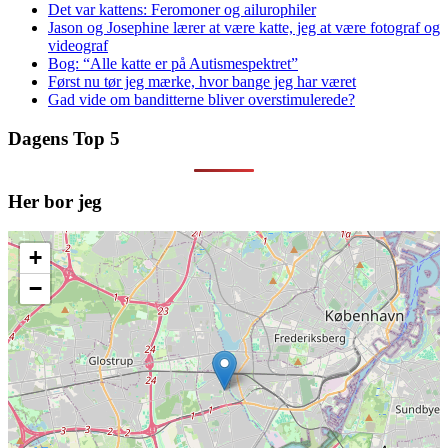
Det var kattens: Feromoner og ailurophiler
Jason og Josephine lærer at være katte, jeg at være fotograf og
videograf
Bog: “Alle katte er på Autismespektret”
Først nu tør jeg mærke, hvor bange jeg har været
Gad vide om banditterne bliver overstimulerede?
Dagens Top 5
Her bor jeg
+
−