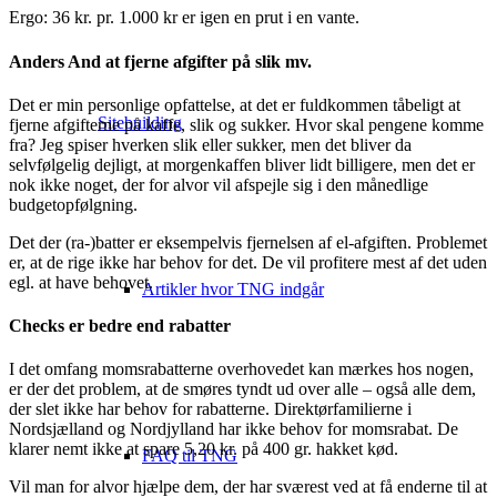
Ergo: 36 kr. pr. 1.000 kr er igen en prut i en vante.
Anders And at fjerne afgifter på slik mv.
Det er min personlige opfattelse, at det er fuldkommen tåbeligt at
Sitebuilding
fjerne afgifterne på kaffe, slik og sukker. Hvor skal pengene komme
fra? Jeg spiser hverken slik eller sukker, men det bliver da
selvfølgelig dejligt, at morgenkaffen bliver lidt billigere, men det er
nok ikke noget, der for alvor vil afspejle sig i den månedlige
budgetopfølgning.
Det der (ra-)batter er eksempelvis fjernelsen af el-afgiften. Problemet
er, at de rige ikke har behov for det. De vil profitere mest af det uden
egl. at have behovet.
Artikler hvor TNG indgår
Checks er bedre end rabatter
I det omfang momsrabatterne overhovedet kan mærkes hos nogen,
er der det problem, at de smøres tyndt ud over alle – også alle dem,
der slet ikke har behov for rabatterne. Direktørfamilierne i
Nordsjælland og Nordjylland har ikke behov for momsrabat. De
klarer nemt ikke at spare 5,20 kr. på 400 gr. hakket kød.
FAQ til TNG
Vil man for alvor hjælpe dem, der har sværest ved at få enderne til at