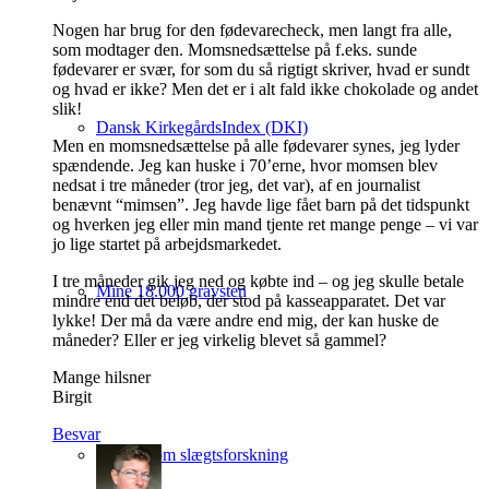
Nogen har brug for den fødevarecheck, men langt fra alle,
som modtager den. Momsnedsættelse på f.eks. sunde
fødevarer er svær, for som du så rigtigt skriver, hvad er sundt
og hvad er ikke? Men det er i alt fald ikke chokolade og andet
slik!
Dansk KirkegårdsIndex (DKI)
Men en momsnedsættelse på alle fødevarer synes, jeg lyder
spændende. Jeg kan huske i 70’erne, hvor momsen blev
nedsat i tre måneder (tror jeg, det var), af en journalist
benævnt “mimsen”. Jeg havde lige fået barn på det tidspunkt
og hverken jeg eller min mand tjente ret mange penge – vi var
jo lige startet på arbejdsmarkedet.
I tre måneder gik jeg ned og købte ind – og jeg skulle betale
Mine 18.000 gravsten
mindre end det beløb, der stod på kasseapparatet. Det var
lykke! Der må da være andre end mig, der kan huske de
måneder? Eller er jeg virkelig blevet så gammel?
Mange hilsner
Birgit
Besvar
Artikler om slægtsforskning