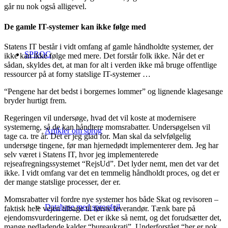
går nu nok også alligevel.
De gamle IT-systemer kan ikke følge med
Statens IT består i vidt omfang af gamle håndholdte systemer, der
SPROG
ikke kan ikke følge med mere. Det forstår folk ikke. Når det er
sådan, skyldes det, at man for alt i verden ikke må bruge offentlige
ressourcer på at forny statslige IT-systemer …
“Pengene har det bedst i borgernes lommer” og lignende klagesange
bryder hurtigt frem.
Regeringen vil undersøge, hvad det vil koste at modernisere
systemerne, så de kan håndtere momsrabatter. Undersøgelsen vil
Artikler om sprog
tage ca. tre år. Det er jeg glad for. Man skal da selvfølgelig
undersøge tingene, før man hjernedødt implementerer dem. Jeg har
selv været i Statens IT, hvor jeg implementerede
rejseafregningssystemet “RejsUd”. Det lyder nemt, men det var det
ikke. I vidt omfang var det en temmelig håndholdt proces, og det er
der mange statslige processer, der er.
Momsrabatter vil fordre nye systemer hos både Skat og revisoren –
Database med sprogfejl
faktisk hele vejen tilbage til første leverandør. Tænk bare på
ejendomsvurderingerne. Det er ikke så nemt, og det forudsætter det,
mange nedladende kalder “bureaukrati”. Underforstået “her er nok