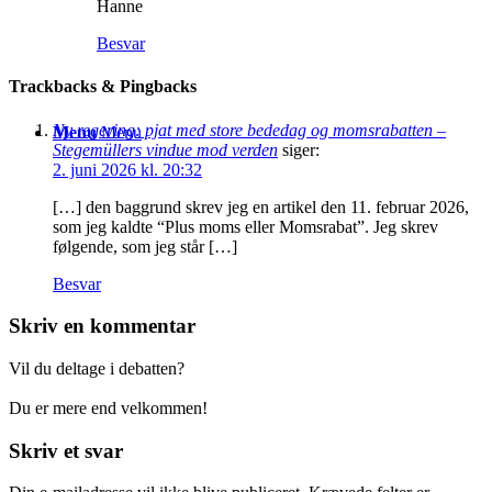
Hanne
Besvar
Trackbacks & Pingbacks
Ny regering: pjat med store bededag og momsrabatten –
Menu
Menu
Stegemüllers vindue mod verden
siger:
2. juni 2026 kl. 20:32
[…] den baggrund skrev jeg en artikel den 11. februar 2026,
som jeg kaldte “Plus moms eller Momsrabat”. Jeg skrev
følgende, som jeg står […]
Besvar
Skriv en kommentar
Vil du deltage i debatten?
Du er mere end velkommen!
Skriv et svar