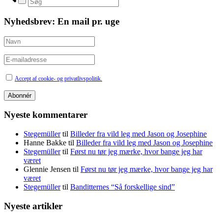
Nyhedsbrev: En mail pr. uge
Accept af cookie- og privatlivspolitik.
Nyeste kommentarer
Stegemüller
til
Billeder fra vild leg med Jason og Josephine
Hanne Bakke
til
Billeder fra vild leg med Jason og Josephine
Stegemüller
til
Først nu tør jeg mærke, hvor bange jeg har
været
Glennie Jensen
til
Først nu tør jeg mærke, hvor bange jeg har
været
Stegemüller
til
Banditternes “Så forskellige sind”
Nyeste artikler