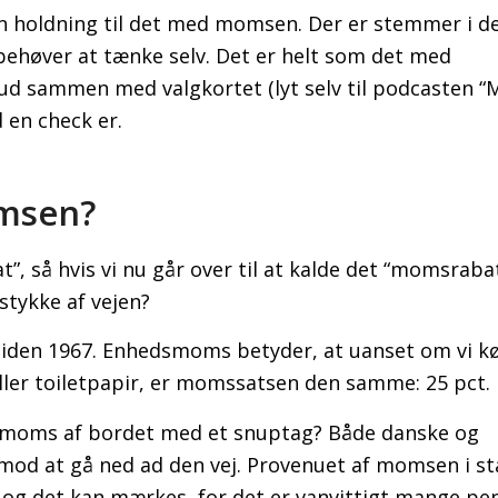
en holdning til det med momsen. Der er stemmer i de
 behøver at tænke selv. Det er helt som det med
d sammen med valgkortet (lyt selv til podcasten “M
en check er.
omsen?
”, så hvis vi nu går over til at kalde det “momsrabat
 stykke af vejen?
 siden 1967. Enhedsmoms betyder, at uanset om vi k
eller toiletpapir, er momssatsen den samme: 25 pct.
edsmoms af bordet med et snuptag? Både danske og
od at gå ned ad den vej. Provenuet af momsen i s
t, og det kan mærkes, for det er vanvittigt mange pe