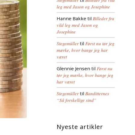
Stegemüller
til
Billeder fra vild
leg med Jason og Josephine
Hanne Bakke
til
Billeder fra
vild leg med Jason og
Josephine
Stegemüller
til
Først nu tør jeg
mærke, hvor bange jeg har
været
Glennie Jensen
til
Først nu
tør jeg mærke, hvor bange jeg
har været
Stegemüller
til
Banditternes
“Så forskellige sind”
Nyeste artikler