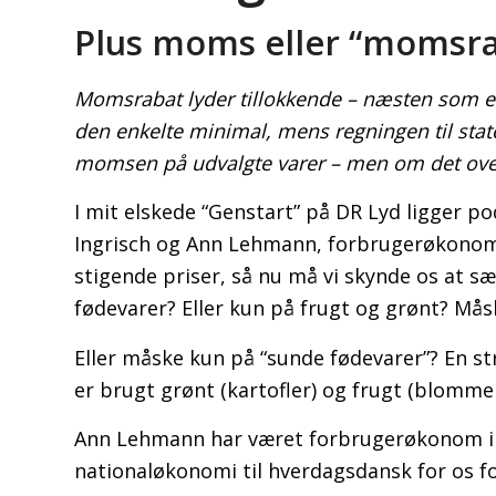
Plus moms eller “momsra
Momsrabat lyder tillokkende – næsten som et 
den enkelte minimal, mens regningen til stat
momsen på udvalgte varer – men om det ove
I mit elskede “Genstart” på DR Lyd ligger 
Ingrisch og Ann Lehmann, forbrugerøkonom h
stigende priser, så nu må vi skynde os at s
fødevarer? Eller kun på frugt og grønt? Mås
Eller måske kun på “sunde fødevarer”? En st
er brugt grønt (kartofler) og frugt (blommer
Ann Lehmann har været forbrugerøkonom i m
nationaløkonomi til hverdagsdansk for os fo