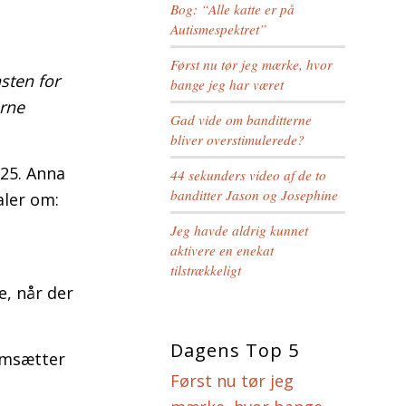
Bog: “Alle katte er på
Autismespektret”
Først nu tør jeg mærke, hvor
sten for
bange jeg har været
erne
Gad vide om banditterne
bliver overstimulerede?
25. Anna
44 sekunders video af de to
banditter Jason og Josephine
aler om:
Jeg havde aldrig kunnet
aktivere en enekat
tilstrækkeligt
e, når der
Dagens Top 5
omsætter
Først nu tør jeg