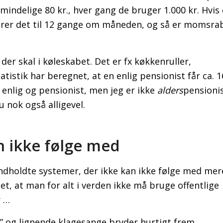
lmindelige 80 kr., hver gang de bruger 1.000 kr. Hvis
varer det til 12 gange om måneden, og så er momsra
der skal i køleskabet. Det er fx køkkenruller,
istik har beregnet, at en enlig pensionist får ca. 1
 enlig og pensionist, men jeg er ikke
alders
pensionis
nu nok også alligevel.
n ikke følge med
ndholdte systemer, der ikke kan ikke følge med mer
det, at man for alt i verden ikke må bruge offentlige
r …
 og lignende klagesange bryder hurtigt frem.