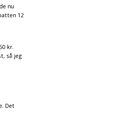
 de nu
batten 12
60 kr.
t, så jeg
e. Det