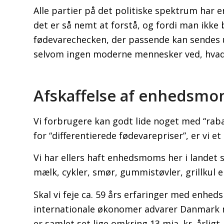
Alle partier på det politiske spektrum har 
det er så nemt at forstå, og fordi man ikke
fødevarechecken, der passende kan sendes u
selvom ingen moderne mennesker ved, hvad 
Afskaffelse af enhedsm
Vi forbrugere kan godt lide noget med “rabat
for “differentierede fødevarepriser”, er vi et
Vi har ellers haft enhedsmoms her i landet
mælk, cykler, smør, gummistøvler, grillkul 
Skal vi feje ca. 59 års erfaringer med enh
internationale økonomer advarer Danmark m
er samlet set lige omkring 13 mia. kr. årlig