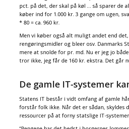
pct. på det, der skal på køl … så sparer de a
køber ind for 1.000 kr. 3 gange om ugen, s
* 80 = ca. 960 kr.
Men vi køber også alt muligt andet end det, 
rengøringsmidler og bleer osv. Danmarks Stat
mere at snolde for pr. md. Nu er jeg jo både
tror ikke, jeg får de 160 kr. ekstra. Det går 
De gamle IT-systemer ka
Statens IT består i vidt omfang af gamle hå
forstår folk ikke. Når det er sådan, skyldes 
ressourcer på at forny statslige IT-systeme
“Pengene har det bedst i borgernes lommer”