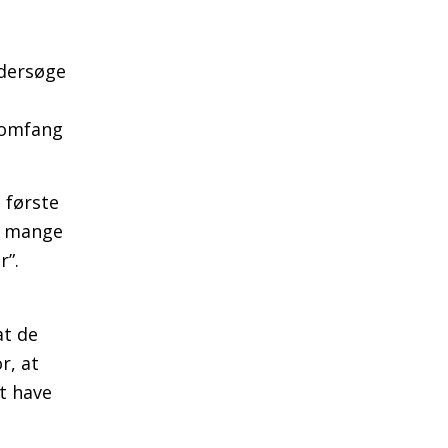
ndersøge
t omfang
 første
, mange
r”.
at de
r, at
t have