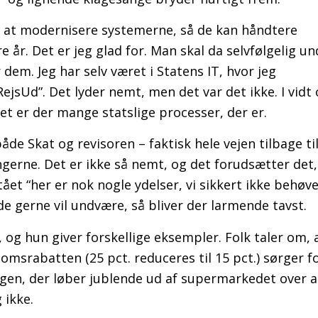
te at modernisere systemerne, så de kan håndtere
 år. Det er jeg glad for. Man skal da selvfølgelig u
em. Jeg har selv været i Statens IT, hvor jeg
jsUd”. Det lyder nemt, men det var det ikke. I vid
t er der mange statslige processer, der er.
e Skat og revisoren – faktisk hele vejen tilbage til
gerne. Det er ikke så nemt, og det forudsætter det
et “her er nok nogle ydelser, vi sikkert ikke behøve
 de gerne vil undvære, så bliver der larmende tavst.
 og hun giver forskellige eksempler. Folk taler om, 
omsrabatten (25 pct. reduceres til 15 pct.) sørger fo
nogen, der løber jublende ud af supermarkedet over a
 ikke.