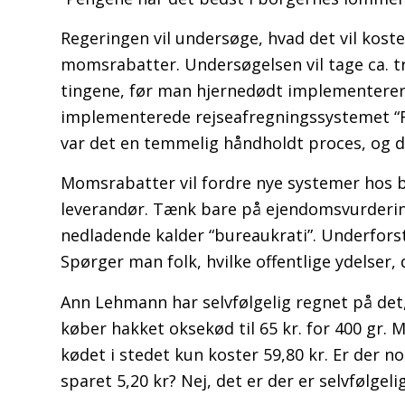
Regeringen vil undersøge, hvad det vil kos
momsrabatter. Undersøgelsen vil tage ca. tre
tingene, før man hjernedødt implementerer d
implementerede rejseafregningssystemet “Re
var det en temmelig håndholdt proces, og de
Momsrabatter vil fordre nye systemer hos båd
leverandør. Tænk bare på ejendomsvurderin
nedladende kalder “bureaukrati”. Underforstå
Spørger man folk, hvilke offentlige ydelser,
Ann Lehmann har selvfølgelig regnet på det,
køber hakket oksekød til 65 kr. for 400 gr. M
kødet i stedet kun koster 59,80 kr. Er der 
sparet 5,20 kr? Nej, det er der er selvfølgelig