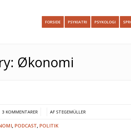
FORSIDE
PSYKIATRI
PSYKOLOGI
SPR
ory: Økonomi
/
/
3 KOMMENTARER
AF
STEGEMÜLLER
NOMI
,
PODCAST
,
POLITIK