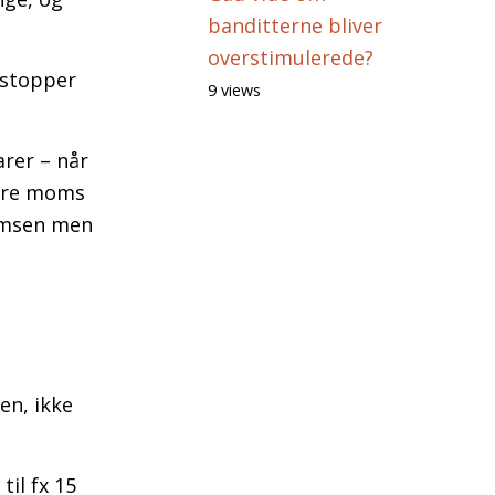
banditterne bliver
overstimulerede?
 stopper
9 views
arer – når
være moms
momsen men
en, ikke
til fx 15