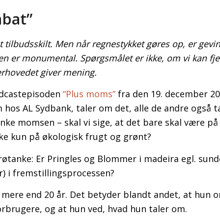
bat”
tilbudsskilt. Men når regnestykket gøres op, er gevin
en er monumental. Spørgsmålet er ikke, om vi kan fj
rhovedet giver mening.
podcastepisoden
“Plus moms”
fra den 19. december 20
os AL Sydbank, taler om det, alle de andre også t
ænke momsen – skal vi sige, at det bare skal være på
ke kun på økologisk frugt og grønt?
røtanke: Er Pringles og Blommer i madeira egl. sund
) i fremstillingsprocessen?
ere end 20 år. Det betyder blandt andet, at hun 
rbrugere, og at hun ved, hvad hun taler om.