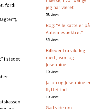
mærke, hvor bange
t, fordi
jeg har været
58 views
agten”),
Bog: “Alle katte er på
Autismespektret”
35 views
Billeder fra vild leg
med Jason og
” i stedet
Josephine
10 views
øber
Jason og Josephine er
flyttet ind
10 views
tatskassen
Gad vide om
nge, og