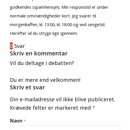
godkendes (spamhensyn). Min responstid er under
normale omstændigheder kort. Jeg svarer til
morgenkaffen, kl. 13:00, kl. 18:00 og ved sengetid.
Herefter vil du stryge lige igennem.
Dansk KirkegårdsIndex (DKI)
0
Svar
Skriv en kommentar
Vil du deltage i debatten?
Du er mere end velkommen!
Mine 18.000 gravsten
Skriv et svar
Din e-mailadresse vil ikke blive publiceret.
Krævede felter er markeret med
*
Navn
*