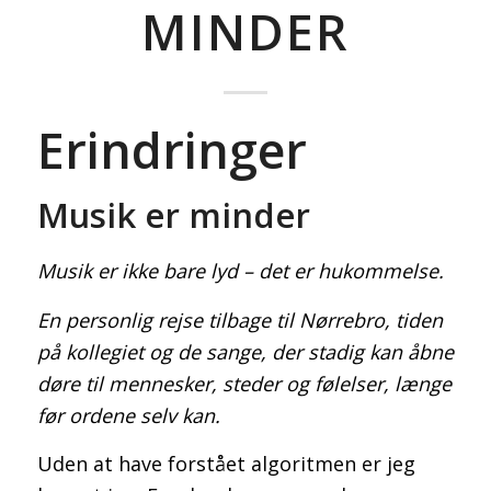
MINDER
Erindringer
PSYKIATRI
Musik er minder
Musik er ikke bare lyd – det er hukommelse.
Artikler om bipolar affektiv sindslidelse
En personlig rejse tilbage til Nørrebro, tiden
på kollegiet og de sange, der stadig kan åbne
døre til mennesker, steder og følelser, længe
før ordene selv kan.
Uden at have forstået algoritmen er jeg
Artikler om ECT