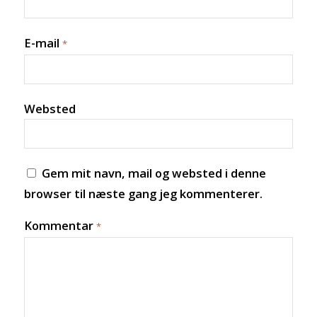
Artikler om slægtsforskning
E-mail
*
Websted
KONTAKT
Gem mit navn, mail og websted i denne
browser til næste gang jeg kommenterer.
OM STEGEMÜLLER
Kommentar
*