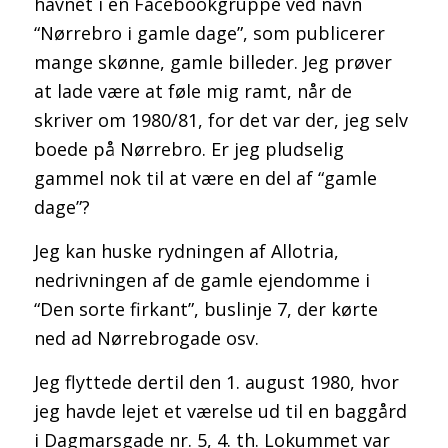
havnet i en Facebookgruppe ved navn
“Nørrebro i gamle dage”, som publicerer
mange skønne, gamle billeder. Jeg prøver
at lade være at føle mig ramt, når de
skriver om 1980/81, for det var der, jeg selv
boede på Nørrebro. Er jeg pludselig
Min historie om Aspergers syndrom
gammel nok til at være en del af “gamle
dage”?
Jeg kan huske rydningen af Allotria,
nedrivningen af de gamle ejendomme i
“Den sorte firkant”, buslinje 7, der kørte
Min historie om Aspergers syndrom –
ned ad Nørrebrogade osv.
Jeg flyttede dertil den 1. august 1980, hvor
jeg havde lejet et værelse ud til en baggård
i Dagmarsgade nr. 5, 4. th. Lokummet var