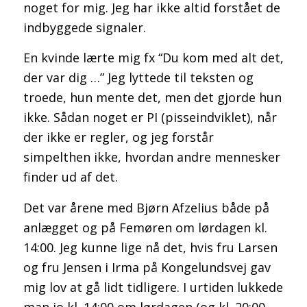
noget for mig. Jeg har ikke altid forstået de
indbyggede signaler.
SPROG
En kvinde lærte mig fx “Du kom med alt det,
der var dig …” Jeg lyttede til teksten og
troede, hun mente det, men det gjorde hun
ikke. Sådan noget er PI (pisseindviklet), når
der ikke er regler, og jeg forstår
Artikler om sprog
simpelthen ikke, hvordan andre mennesker
finder ud af det.
Det var årene med Bjørn Afzelius både på
anlægget og på Femøren om lørdagen kl.
14:00. Jeg kunne lige nå det, hvis fru Larsen
Database med sprogfejl
og fru Jensen i Irma på Kongelundsvej gav
mig lov at gå lidt tidligere. I urtiden lukkede
man jo kl. 14:00 om lørdagen (og kl. 20:00