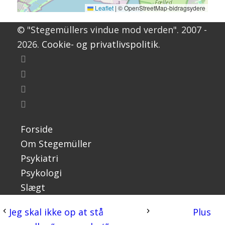
Leaflet
|
© OpenStreetMap-bidragsydere
© "Stegemüllers vindue mod verden". 2007 -
2026.
Cookie- og privatlivspolitik.
Forside
Om Stegemüller
Psykiatri
Psykologi
Slægt
Jeg skal ikke op at stå
Plus