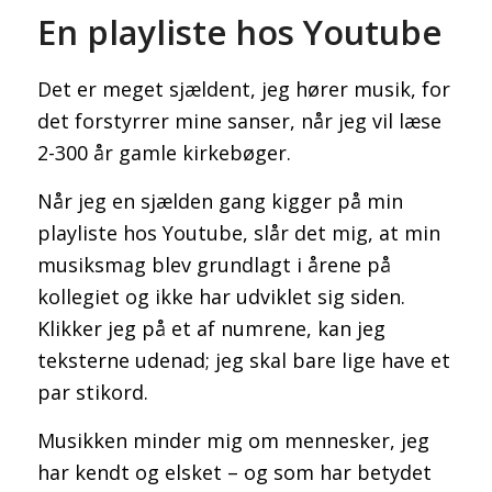
En playliste hos Youtube
Erindringer
Det er meget sjældent, jeg hører musik, for
det forstyrrer mine sanser, når jeg vil læse
2-300 år gamle kirkebøger.
Når jeg en sjælden gang kigger på min
PSYKOLOGI
playliste hos Youtube, slår det mig, at min
musiksmag blev grundlagt i årene på
kollegiet og ikke har udviklet sig siden.
Klikker jeg på et af numrene, kan jeg
teksterne udenad; jeg skal bare lige have et
Artikler om langvarigt psykolog-forløb
par stikord.
Musikken minder mig om mennesker, jeg
har kendt og elsket – og som har betydet