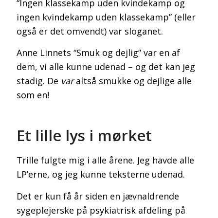
“Ingen klassekamp uden kvindekamp og
ingen kvindekamp uden klassekamp” (eller
også er det omvendt) var sloganet.
Genealogy Sitebuilding
Anne Linnets “Smuk og dejlig” var en af
dem, vi alle kunne udenad – og det kan jeg
stadig. De
var
altså smukke og dejlige alle
som en!
Artikler hvor TNG indgår
Et lille lys i mørket
Trille fulgte mig i alle årene. Jeg havde alle
LP’erne, og jeg kunne teksterne udenad.
FAQ til TNG
Det er kun få år siden en jævnaldrende
sygeplejerske på psykiatrisk afdeling på