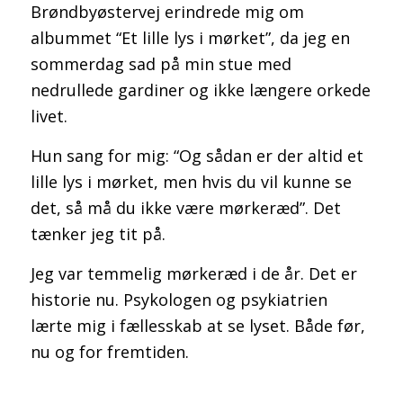
Brøndbyøstervej erindrede mig om
albummet “Et lille lys i mørket”, da jeg en
sommerdag sad på min stue med
Forum for FAQ til TNG
nedrullede gardiner og ikke længere orkede
livet.
Hun sang for mig: “Og sådan er der altid et
lille lys i mørket, men hvis du vil kunne se
det, så må du ikke være mørkeræd”. Det
TNG-support
tænker jeg tit på.
Jeg var temmelig mørkeræd i de år. Det er
historie nu. Psykologen og psykiatrien
lærte mig i fællesskab at se lyset. Både før,
nu og for fremtiden.
Database med TNG (tre sprog)