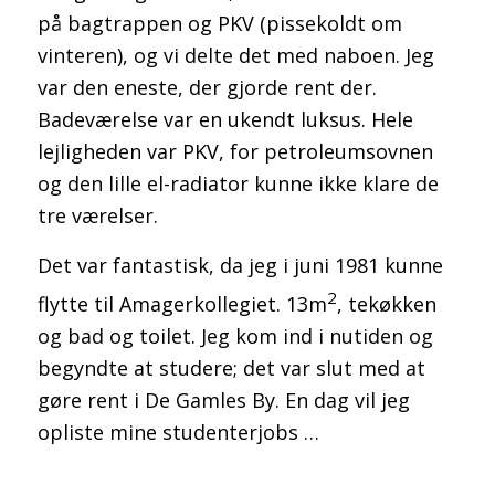
bilag
på bagtrappen og PKV (pissekoldt om
vinteren), og vi delte det med naboen. Jeg
var den eneste, der gjorde rent der.
Badeværelse var en ukendt luksus. Hele
lejligheden var PKV, for petroleumsovnen
og den lille el-radiator kunne ikke klare de
Artikler om Aspergers syndrom
tre værelser.
Det var fantastisk, da jeg i juni 1981 kunne
2
flytte til Amagerkollegiet. 13m
, tekøkken
og bad og toilet. Jeg kom ind i nutiden og
Psykiatri og psykiatripolitik
begyndte at studere; det var slut med at
gøre rent i De Gamles By. En dag vil jeg
opliste mine studenterjobs …