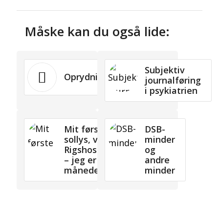
Måske kan du også lide:
Subjektiv
Oprydning
journalføring
i psykiatrien
Mit første
DSB-
sollys, vi er på
minder
Rigshospitalet
og
– jeg er ca. 4
andre
måneder …
minder