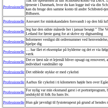
Tak for oprettelsen af din Schibsted-konto via DBA. 
tjeneste i Danmark, hvor du kan logge ind via din Sch
Professionelle
kan du bruge den samme konto til andre Schibsted-tje
Bilbasen.
Professionelle
Ansvaret for minkskandalen forsvandt i op den blå luf
Jeg har den sidste månede her i januar besøgt " The V
Professionelle
Letland for første gang for at skrive ny digtsamling
Informerer venligst dit ordrenummer ved henvendelse, 
Professionelle
hjælpe dig
… har fået et eksemplar på hylderne og det er via følg
Professionelle
værk
Det er først når et lejemål bliver opsagt og renoveret, a
Professionelle
individuel vandmåler op
Professionelle
Det stiblede stykke er med cykelsti
Professionelle
Aarhus får cykelsti i ti kilometers højde hen over Egå
For nylig var min eksmand gæst i et portrætprogram, h
Professionelle
undskyld til folk fra hans liv.
Professionelle
Hun går jævnligt til fysioterapeut på grund af hendes