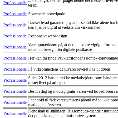
... den angst, der har plaget hende det meste af livet 
Professionelle
terapi
Professionelle
Støttenede hovedpude
Uanset hvad garantere jeg at disse råd ikke alene har 
Professionelle
kan hjælpe dig til at vækste din virksomhed
Professionelle
Responsivt websdesign
Vær opmærksom på, at der kan være vigtig informatio
Professionelle
inden dit besøg i din digitale postkasse
Professionelle
Her kan du finde Psykiatrifondens kontak-toplysninge
Professionelle
Få virksomhedens daglivarer leveret lige til døren
Siden 2012 har en række medarbejdere, som håndterer 
Professionelle
mistet livet på arbejdet
Professionelle
Bestil i dag og modtag gratis varen ved hovedføren i
I henhold til fødevarestyrelsens påbud må vi ikke opb
Professionelle
mad og is i fryseren
Kendskab til stillingen, Rigsombuds-mandsinstitution
Professionelle
det politiske og det administrative system