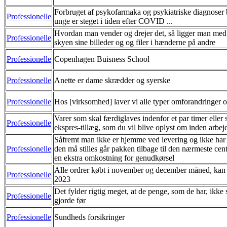
Forbruget af psykofarmaka og psykiatriske diagnoser
Professionelle
unge er steget i tiden efter COVID ...
Hvordan man vender og drejer det, så ligger man med 
Professionelle
skyen sine billeder og og filer i hænderne på andre
Professionelle
Copenhagen Buisness School
Professionelle
Anette er dame skrædder og syerske
Professionelle
Hos [virksomhed] laver vi alle typer omforandringer o
Varer som skal færdiglaves indenfor et par timer eller 
Professionelle
ekspres-tillæg, som du vil blive oplyst om inden arbe
Såfremt man ikke er hjemme ved levering og ikke har a
Professionelle
den må stilles går pakken tilbage til den nærmeste cent
en ekstra omkostning for genudkørsel
Alle ordrer købt i november og december måned, kan by
Professionelle
2023
Det fylder rigtig meget, at de penge, som de har, ikke 
Professionelle
gjorde før
Professionelle
Sundheds forsikringer