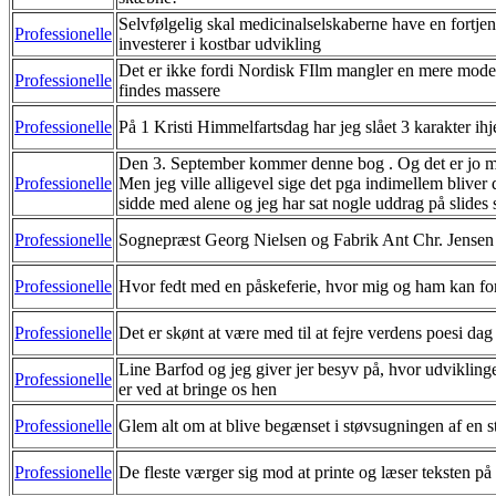
Selvfølgelig skal medicinalselskaberne have en fortjene
Professionelle
investerer i kostbar udvikling
Det er ikke fordi Nordisk FIlm mangler en mere moder
Professionelle
findes massere
Professionelle
På 1 Kristi Himmelfartsdag har jeg slået 3 karakter ihj
Den 3. September kommer denne bog . Og det er jo 
Professionelle
Men jeg ville alligevel sige det pga indimellem bliver 
sidde med alene og jeg har sat nogle uddrag på slides 
Professionelle
Sognepræst Georg Nielsen og Fabrik Ant Chr. Jensen
Professionelle
Hvor fedt med en påskeferie, hvor mig og ham kan for
Professionelle
Det er skønt at være med til at fejre verdens poesi dag
Line Barfod og jeg giver jer besyv på, hvor udviklinge
Professionelle
er ved at bringe os hen
Professionelle
Glem alt om at blive begænset i støvsugningen af en s
Professionelle
De fleste værger sig mod at printe og læser teksten p