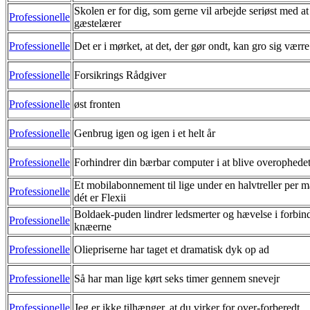
Skolen er for dig, som gerne vil arbejde seriøst med a
Professionelle
gæstelærer
Professionelle
Det er i mørket, at det, der gør ondt, kan gro sig værre
Professionelle
Forsikrings Rådgiver
Professionelle
øst fronten
Professionelle
Genbrug igen og igen i et helt år
Professionelle
Forhindrer din bærbar computer i at blive overophedet
Et mobilabonnement til lige under en halvtreller per 
Professionelle
dét er Flexii
Boldaek-puden lindrer ledsmerter og hævelse i forbind
Professionelle
knæerne
Professionelle
Oliepriserne har taget et dramatisk dyk op ad
Professionelle
Så har man lige kørt seks timer gennem snevejr
Professionelle
Jeg er ikke tilhænger, at du virker for over-forberedt