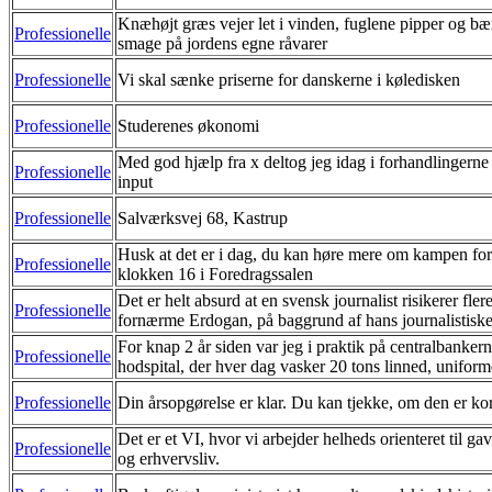
Knæhøjt græs vejer let i vinden, fuglene pipper og bær
Professionelle
smage på jordens egne råvarer
Professionelle
Vi skal sænke priserne for danskerne i køledisken
Professionelle
Studerenes økonomi
Med god hjælp fra x deltog jeg idag i forhandlingern
Professionelle
input
Professionelle
Salværksvej 68, Kastrup
Husk at det er i dag, du kan høre mere om kampen for
Professionelle
klokken 16 i Foredragssalen
Det er helt absurd at en svensk journalist risikerer fler
Professionelle
fornærme Erdogan, på baggrund af hans journalistiske
For knap 2 år siden var jeg i praktik på centralbanker
Professionelle
hodspital, der hver dag vasker 20 tons linned, uniform
Professionelle
Din årsopgørelse er klar. Du kan tjekke, om den er kor
Det er et VI, hvor vi arbejder helheds orienteret til ga
Professionelle
og erhvervsliv.