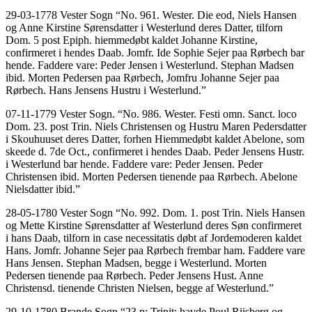
29-03-1778 Vester Sogn “No. 961. Wester. Die eod, Niels Hansen
og Anne Kirstine Sørensdatter i Westerlund deres Datter, tilforn
Dom. 5 post Epiph. hiemmedøbt kaldet Johanne Kirstine,
confirmeret i hendes Daab. Jomfr. Ide Sophie Sejer paa Rørbech bar
hende. Faddere vare: Peder Jensen i Westerlund. Stephan Madsen
ibid. Morten Pedersen paa Rørbech, Jomfru Johanne Sejer paa
Rørbech. Hans Jensens Hustru i Westerlund.”
07-11-1779 Vester Sogn. “No. 986. Wester. Festi omn. Sanct. loco
Dom. 23. post Trin. Niels Christensen og Hustru Maren Pedersdatter
i Skouhuuset deres Datter, forhen Hiemmedøbt kaldet Abelone, som
skeede d. 7de Oct., confirmeret i hendes Daab. Peder Jensens Hustr.
i Westerlund bar hende. Faddere vare: Peder Jensen. Peder
Christensen ibid. Morten Pedersen tienende paa Rørbech. Abelone
Nielsdatter ibid.”
28-05-1780 Vester Sogn “No. 992. Dom. 1. post Trin. Niels Hansen
og Mette Kirstine Sørensdatter af Westerlund deres Søn confirmeret
i hans Daab, tilforn in case necessitatis døbt af Jordemoderen kaldet
Hans. Jomfr. Johanne Sejer paa Rørbech frembar ham. Faddere vare
Hans Jensen. Stephan Madsen, begge i Westerlund. Morten
Pedersen tienende paa Rørbech. Peder Jensens Hust. Anne
Christensd. tienende Christen Nielsen, begge af Westerlund.”
29-10-1780 Brande Sogn “23 p: Trinit: havde Poul Riisberg og