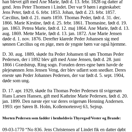
han blevet gift med Ane Marie, født d. 13. febr. 1828 og datter af
gmd. Jens Peter Thomsen i Lindet. Der var 9 børn i ægteskabet:
Jens Peter, født d. 6. febr. 1853. Johan, født d. 23. febr. 1857.
Cæcilius, født d. 21. marts 1859. Thomas Peder, født d. 31. dec.
1866. Marie Kirstine, født d. 25. febr. 1861. Thomasine, født d. 19.
jan. 1863. Petrea Marie, født d. 12. maj 1864. Ane Marie, født d. 13.
aug. 1869. Mette Marie, født d. 13. jan. 1872. Ane Marie Jensen
døde d. 1. nov. 1876. Derefter klarede Peder Johansen sig med
sønnen Cæcilius og en pige, men de yngste børn var også hjemme.
D. 30. aug. 1889, skøde fra Peder Johansen til søn Thomas Peder
Pedersen, der i 1892 blev gift med Anne Jensen, født d. 28. juni
1866 i Grædstrup, Ring sogn. Foruden deres egne børn havde de
plejesønnen Jens Jensen Veng, der blev udlært som snedker. Deres
eneste søn Peder Johannes Pedersen, der var født d. 5. sept. 1904,
døde som ung.
D. 17. apr. 1929, skøde fra Thomas Peder Pedersen til svigersøn
Hans Larsen Hansen, gift med Kathrine Marie Pedersen, født d. 20.
jan. 1899. Den næste ejer var deres svigersøn Henning Andersen.
1993: ejer Søren B. Holm, Kollemortenvej 63, Sejrup.
Morten Pedersen som fadder i henholdsvis Thyregod/Vester og Brande:
09-03-1770 “No 836. Jens Christensen af Lindet fik en datter døbt