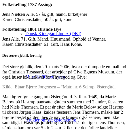
Folketælling 1787 Assing:
Jens Nielsen Alle, 57 år, gift, mand, kirketjener
Karen Christensdatter, 50 år, gift, kone
Folketælling 1801 Brande Bÿe
Dansk KirkegårdsIndex (DKI)
Jens Alle, 71, Gift, Mand, Huusmand, Ophold af Venner.
Karen Christensdatter, 61, Gift, Hans Kone.
Det store øjeblik for mig
Det store øjeblik, den 29. marts 2006, hvor der dumpede en mail ind
fra Christian Tirsgaard, der arbejder på Give Egnens Museum, der
Mine 18.000 gravsten
også huser lokalarkiver for Thyregod og Give:
Kilde: Ejnar Bjerre Jørgensen – “Matr. nr. 6 Sejrup, Østergård.
Man hører første gang om Østergård d. 3. febr. 1649, da Marie
Below på Hastrup pantsatte gården sammen med 2 andre, fæsteren
hed Niels Thomsen. Et par år efter, da Marie Below solgte Hastrup
til oberst Jørgen Kaas, kaldes fæsteren Jens Thomsen, måske har 2
brødre fæstet gården, begge navne bruges også senere, men ikke
Artikler om slægtsforskning
samtidigt. I Hastrups jordebog fra 1661 står der igen Jens Thomsen,
gårdens hartkorn var 5 tdr. 2 skp. 2 fkr., og den årlige landgilde