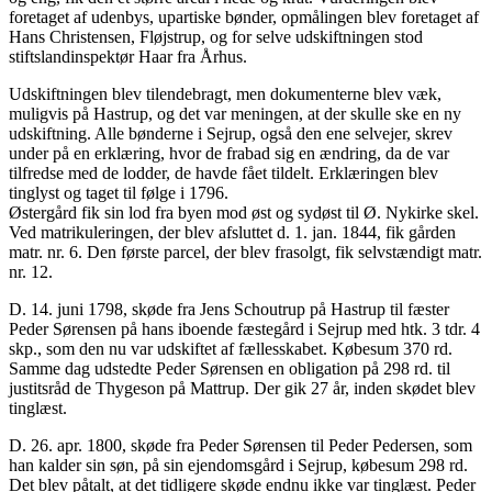
foretaget af udenbys, upartiske bønder, opmålingen blev foretaget af
Hans Christensen, Fløjstrup, og for selve udskiftningen stod
stiftslandinspektør Haar fra Århus.
Udskiftningen blev tilendebragt, men dokumenterne blev væk,
muligvis på Hastrup, og det var meningen, at der skulle ske en ny
udskiftning. Alle bønderne i Sejrup, også den ene selvejer, skrev
under på en erklæring, hvor de frabad sig en ændring, da de var
tilfredse med de lodder, de havde fået tildelt. Erklæringen blev
tinglyst og taget til følge i 1796.
Østergård fik sin lod fra byen mod øst og sydøst til Ø. Nykirke skel.
Ved matrikuleringen, der blev afsluttet d. 1. jan. 1844, fik gården
matr. nr. 6. Den første parcel, der blev frasolgt, fik selvstændigt matr.
nr. 12.
D. 14. juni 1798, skøde fra Jens Schoutrup på Hastrup til fæster
Peder Sørensen på hans iboende fæstegård i Sejrup med htk. 3 tdr. 4
skp., som den nu var udskiftet af fællesskabet. Købesum 370 rd.
Samme dag udstedte Peder Sørensen en obligation på 298 rd. til
justitsråd de Thygeson på Mattrup. Der gik 27 år, inden skødet blev
tinglæst.
D. 26. apr. 1800, skøde fra Peder Sørensen til Peder Pedersen, som
han kalder sin søn, på sin ejendomsgård i Sejrup, købesum 298 rd.
Det blev påtalt, at det tidligere skøde endnu ikke var tinglæst. Peder