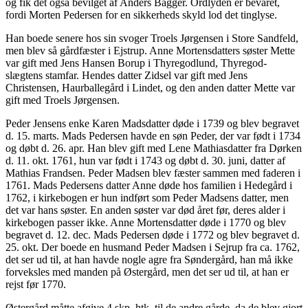
og fik det også bevilget af Anders Bagger. Ordlyden er bevaret,
fordi Morten Pedersen for en sikkerheds skyld lod det tinglyse.
Han boede senere hos sin svoger Troels Jørgensen i Store Sandfeld,
men blev så gårdfæster i Ejstrup. Anne Mortensdatters søster Mette
var gift med Jens Hansen Borup i Thyregodlund, Thyregod-
slægtens stamfar. Hendes datter Zidsel var gift med Jens
Christensen, Haurballegård i Lindet, og den anden datter Mette var
gift med Troels Jørgensen.
Peder Jensens enke Karen Madsdatter døde i 1739 og blev begravet
d. 15. marts. Mads Pedersen havde en søn Peder, der var født i 1734
og døbt d. 26. apr. Han blev gift med Lene Mathiasdatter fra Dørken
d. 11. okt. 1761, hun var født i 1743 og døbt d. 30. juni, datter af
Mathias Frandsen. Peder Madsen blev fæster sammen med faderen i
1761. Mads Pedersens datter Anne døde hos familien i Hedegård i
1762, i kirkebogen er hun indført som Peder Madsens datter, men
det var hans søster. En anden søster var død året før, deres alder i
kirkebogen passer ikke. Anne Mortensdatter døde i 1770 og blev
begravet d. 12. dec. Mads Pedersen døde i 1772 og blev begravet d.
25. okt. Der boede en husmand Peder Madsen i Sejrup fra ca. 1762,
det ser ud til, at han havde nogle agre fra Søndergård, han må ikke
forveksles med manden på Østergård, men det ser ud til, at han er
rejst før 1770.
Østergård måtte afgive 4 skp. htk. til de andre gårde, da de blev gjort