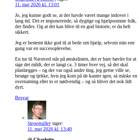
11. maj 2026 kl. 13:01
Jo, jeg kunne godt se, at der havde været mange indover i
lang tid. Det er imponerende, så dygtige og hjælpsomme folk,
der findes. Og at det kan blive til en god historie, er da helt
sikkert.
Jeg er bestemt ikke god til at bede om hjælp, selvom min ene
gang var en succesoplevelse.
En tur til Næstved står på ønskelisten, det er bare bøvlet for at
sige det mildt, der er langt ca. 3 timer hver vej, så det skal
planlægges – og der var også andre ting, jeg gerne ville se,
besøge og tjekke, hvis jeg kom på de kanter igen, så måske en
overnatning eller to er nødvendig – og så bliver det nok lidt
dyrt.
Besvar
Stegemüller
siger:
11. maj 2026 kl. 13:40
@ Charlotte