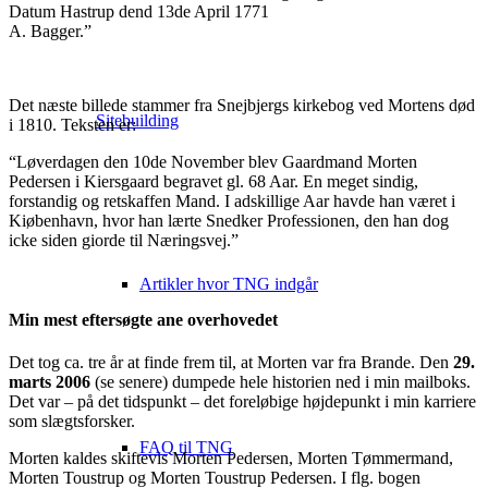
Datum Hastrup dend 13de April 1771
A. Bagger.”
Det næste billede stammer fra Snejbjergs kirkebog ved Mortens død
Sitebuilding
i 1810. Teksten er:
“Løverdagen den 10de November blev Gaardmand Morten
Pedersen i Kiersgaard begravet gl. 68 Aar. En meget sindig,
forstandig og retskaffen Mand. I adskillige Aar havde han været i
Kiøbenhavn, hvor han lærte Snedker Professionen, den han dog
icke siden giorde til Næringsvej.”
Artikler hvor TNG indgår
Min mest eftersøgte ane overhovedet
Det tog ca. tre år at finde frem til, at Morten var fra Brande. Den
29.
marts 2006
(se senere) dumpede hele historien ned i min mailboks.
Det var – på det tidspunkt – det foreløbige højdepunkt i min karriere
som slægtsforsker.
FAQ til TNG
Morten kaldes skiftevis Morten Pedersen, Morten Tømmermand,
Morten Toustrup og Morten Toustrup Pedersen. I flg. bogen