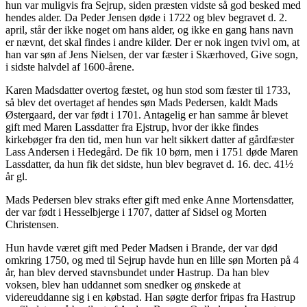
hun var muligvis fra Sejrup, siden præsten vidste så god besked med
hendes alder. Da Peder Jensen døde i 1722 og blev begravet d. 2.
april, står der ikke noget om hans alder, og ikke en gang hans navn
er nævnt, det skal findes i andre kilder. Der er nok ingen tvivl om, at
han var søn af Jens Nielsen, der var fæster i Skærhoved, Give sogn,
i sidste halvdel af 1600-årene.
Karen Madsdatter overtog fæstet, og hun stod som fæster til 1733,
så blev det overtaget af hendes søn Mads Pedersen, kaldt Mads
Østergaard, der var født i 1701. Antagelig er han samme år blevet
gift med Maren Lassdatter fra Ejstrup, hvor der ikke findes
kirkebøger fra den tid, men hun var helt sikkert datter af gårdfæster
Lass Andersen i Hedegård. De fik 10 børn, men i 1751 døde Maren
Lassdatter, da hun fik det sidste, hun blev begravet d. 16. dec. 41½
år gl.
Mads Pedersen blev straks efter gift med enke Anne Mortensdatter,
der var født i Hesselbjerge i 1707, datter af Sidsel og Morten
Christensen.
Hun havde været gift med Peder Madsen i Brande, der var død
omkring 1750, og med til Sejrup havde hun en lille søn Morten på 4
år, han blev derved stavnsbundet under Hastrup. Da han blev
voksen, blev han uddannet som snedker og ønskede at
videreuddanne sig i en købstad. Han søgte derfor fripas fra Hastrup