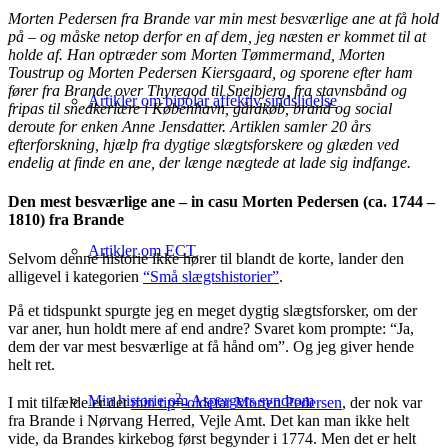
Morten Pedersen fra Brande var min mest besværlige ane at få hold
på – og måske netop derfor en af dem, jeg næsten er kommet til at
holde af. Han optræder som Morten Tømmermand, Morten
Toustrup og Morten Pedersen Kiersgaard, og sporene efter ham
fører fra Brande over Thyregod til Snejbjerg, fra stavnsbånd og
Artikler om bipolar affektiv sindslidelse
fripas til snedkerlære i København, gårdkøb, brand og social
deroute for enken Anne Jensdatter. Artiklen samler 20 års
efterforskning, hjælp fra dygtige slægtsforskere og glæden ved
endelig at finde en ane, der længe nægtede at lade sig indfange.
Den mest besværlige ane – in casu Morten Pedersen (ca. 1744 –
1810) fra Brande
Artikler om ECT
Selvom denne historie ikke hører til blandt de korte, lander den
alligevel i kategorien
“Små slægtshistorier”
.
På et tidspunkt spurgte jeg en meget dygtig slægtsforsker, om der
var aner, hun holdt mere af end andre? Svaret kom prompte: “Ja,
dem der var mest besværlige at få hånd om”. Og jeg giver hende
helt ret.
2
Min historie om Aspergers syndrom
I mit tilfælde er det
min tip
-oldefar Morten Pedersen
, der nok var
fra Brande i Nørvang Herred, Vejle Amt. Det kan man ikke helt
vide, da Brandes kirkebog først begynder i 1774. Men det er helt