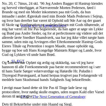
No. 20, C 7tinus, 24 skl. ’96 Jeg Anders Bagger til Hastrup kiendes
og herved vitterliggør, at Nærværende Morten Pedersen, føed i
Brande og med sin Moder inkommen paa mit Gods, da hun
intraadte i andet Ægteskab med min Bonde Mads Pedersen i Sejrup,
og hvor han derefter har været til Ophold udi 9de Aar og der gaaet
til Skole og Confirmation og saaledes bleven mit Gods tilhørende, af
Bidrag selv til Sprogdatabasen
mig har været sit frie Pas begierende, da han agter at søge sin Lykke
og Brød paa Andre Steder, og for at perfectionere sig viidere udi det
allerede lærte Snedker Haandværk, saa har jeg ikke villet nægte ham
samme, uden min og Arvingers eller Efterkommende Hastrup Gods
Eieres Tiltale og Pretention i nogen Maade, maae opholde sig,
bygge og boe udi Hans Kongelige Maistæts Riiger og Lande, hvor
Gud og Lykken vil unde ham Brød.
SLÆGT
Og som her har Opført sig ærlig og skikkelig, saa vil jeg have
hannom til alle Forekommende paa bæste recommenderet og i sær
til hans Siæle Sørger velærværdige og Høiædle Hr. Paludin i
Thyregod Præstegaard, at hand herpaa trogivet paa Forlangende vil
meddele ham Skudsmaal hands Saligheds Sag bekræffende.
I øvrigt maae hand dette sit frie Pas til Tinge lade læse og
protocollere, hvor nødig skulle eragtes, uden nogen Kald eller Varsel
derom til mig at give.
TNG – The Next Generation of Genealogy
Dets til Bekræftelse under min Haand og Siegl.