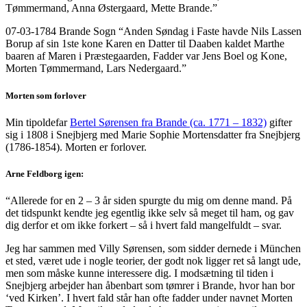
Tømmermand, Anna Østergaard, Mette Brande.”
07-03-1784 Brande Sogn “Anden Søndag i Faste havde Nils Lassen
Borup af sin 1ste kone Karen en Datter til Daaben kaldet Marthe
baaren af Maren i Præstegaarden, Fadder var Jens Boel og Kone,
Morten Tømmermand, Lars Nedergaard.”
Morten som forlover
Min tipoldefar
Bertel Sørensen fra Brande (ca. 1771 – 1832)
gifter
sig i 1808 i Snejbjerg med Marie Sophie Mortensdatter fra Snejbjerg
(1786-1854). Morten er forlover.
Arne Feldborg igen:
“Allerede for en 2 – 3 år siden spurgte du mig om denne mand. På
det tidspunkt kendte jeg egentlig ikke selv så meget til ham, og gav
dig derfor et om ikke forkert – så i hvert fald mangelfuldt – svar.
Jeg har sammen med Villy Sørensen, som sidder dernede i München
et sted, været ude i nogle teorier, der godt nok ligger ret så langt ude,
men som måske kunne interessere dig. I modsætning til tiden i
Snejbjerg arbejder han åbenbart som tømrer i Brande, hvor han bor
‘ved Kirken’. I hvert fald står han ofte fadder under navnet Morten