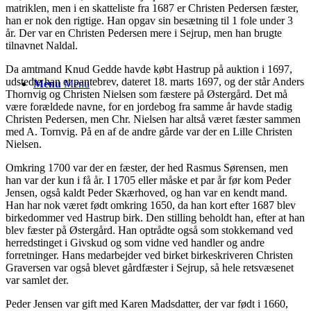
matriklen, men i en skatteliste fra 1687 er Christen Pedersen fæster,
han er nok den rigtige. Han opgav sin besætning til 1 fole under 3
år. Der var en Christen Pedersen mere i Sejrup, men han brugte
tilnavnet Naldal.
Da amtmand Knud Gedde havde købt Hastrup på auktion i 1697,
udstedte han et pantebrev, dateret 18. marts 1697, og der står Anders
Menu
Menu
Thornvig og Christen Nielsen som fæstere på Østergård. Det må
være forældede navne, for en jordebog fra samme år havde stadig
Christen Pedersen, men Chr. Nielsen har altså været fæster sammen
med A. Tornvig. På en af de andre gårde var der en Lille Christen
Nielsen.
Omkring 1700 var der en fæster, der hed Rasmus Sørensen, men
han var der kun i få år. I 1705 eller måske et par år før kom Peder
Jensen, også kaldt Peder Skærhoved, og han var en kendt mand.
Han har nok været født omkring 1650, da han kort efter 1687 blev
birkedommer ved Hastrup birk. Den stilling beholdt han, efter at han
blev fæster på Østergård. Han optrådte også som stokkemand ved
herredstinget i Givskud og som vidne ved handler og andre
forretninger. Hans medarbejder ved birket birkeskriveren Christen
Graversen var også blevet gårdfæster i Sejrup, så hele retsvæsenet
var samlet der.
Peder Jensen var gift med Karen Madsdatter, der var født i 1660,