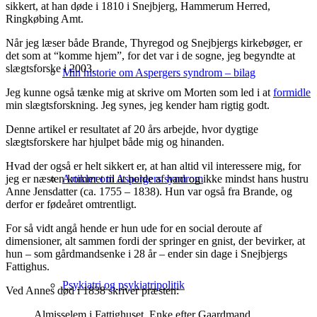
sikkert, at han døde i 1810 i Snejbjerg, Hammerum Herred,
Ringkøbing Amt.
Når jeg læser både Brande, Thyregod og Snejbjergs kirkebøger, er
det som at “komme hjem”, for det var i de sogne, jeg begyndte at
slægtsforske i 2003.
Min historie om Aspergers syndrom – bilag
Jeg kunne også tænke mig at skrive om Morten som led i at
formidle
min slægtsforskning. Jeg synes, jeg kender ham rigtig godt.
Denne artikel er resultatet af 20 års arbejde, hvor dygtige
slægtsforskere har hjulpet både mig og hinanden.
Hvad der også er helt sikkert er, at han altid vil interessere mig, for
Artikler om Aspergers syndrom
jeg er næsten kommet til at holde af ham og ikke mindst hans hustru
Anne Jensdatter (ca. 1755 – 1838). Hun var også fra Brande, og
derfor er fødeåret omtrentligt.
For så vidt angå hende er hun ude for en social deroute af
dimensioner, alt sammen fordi der springer en gnist, der bevirker, at
hun – som gårdmandsenke i 28 år – ender sin dage i Snejbjergs
Fattighus.
Psykiatri og psykiatripolitik
Ved Annes død i 1838 skriver præsten:
Almisselem i Fattighuset. Enke efter Gaardmand