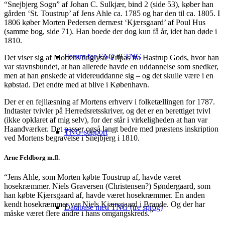
“Snejbjerg Sogn” af Johan C. Sulkjær, bind 2 (side 53), køber han
gården ‘St. Toustrup’ af Jens Ahle ca. 1785 og har den til ca. 1805. I
1806 køber Morten Pedersen dernæst ‘Kjærsgaard’ af Poul Hus
(samme bog, side 71). Han boede der dog kun få år, idet han døde i
1810.
Forum for FAQ til TNG
Det viser sig af Mortens tinglyste Fripas fra Hastrup Gods, hvor han
var stavnsbundet, at han allerede havde en uddannelse som snedker,
men at han ønskede at videreuddanne sig – og det skulle være i en
købstad. Det endte med at blive i København.
Der er en fejllæsning af Mortens erhverv i folketællingen for 1787.
Indtaster tvivler på Herredsretsskriver, og det er en berettiget tvivl
(ikke opklaret af mig selv), for der står i virkeligheden at han var
Haandværker. Det passer også langt bedre med præstens inskription
TNG-support
ved Mortens begravelse i Snejbjerg i 1810.
Arne Feldborg m.fl.
“Jens Ahle, som Morten købte Toustrup af, havde været
hosekræmmer. Niels Graversen (Christensen?) Søndergaard, som
han købte Kjærsgaard af, havde været hosekræmmer. En anden
kendt hosekræmmer var Niels Kjærsgaard i Brande. Og der har
Database med TNG (tre sprog)
måske været flere andre i hans omgangskreds.”