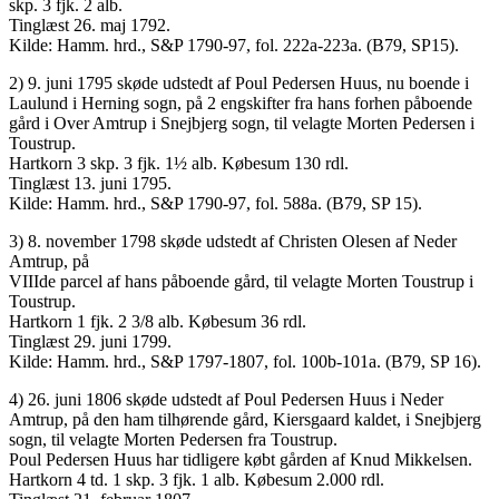
skp. 3 fjk. 2 alb.
Tinglæst 26. maj 1792.
Kilde: Hamm. hrd., S&P 1790-97, fol. 222a-223a. (B79, SP15).
2) 9. juni 1795 skøde udstedt af Poul Pedersen Huus, nu boende i
Laulund i Herning sogn, på 2 engskifter fra hans forhen påboende
gård i Over Amtrup i Snejbjerg sogn, til velagte Morten Pedersen i
Toustrup.
Hartkorn 3 skp. 3 fjk. 1½ alb. Købesum 130 rdl.
Tinglæst 13. juni 1795.
Kilde: Hamm. hrd., S&P 1790-97, fol. 588a. (B79, SP 15).
3) 8. november 1798 skøde udstedt af Christen Olesen af Neder
Amtrup, på
VIIIde parcel af hans påboende gård, til velagte Morten Toustrup i
Toustrup.
Hartkorn 1 fjk. 2 3/8 alb. Købesum 36 rdl.
Tinglæst 29. juni 1799.
Kilde: Hamm. hrd., S&P 1797-1807, fol. 100b-101a. (B79, SP 16).
4) 26. juni 1806 skøde udstedt af Poul Pedersen Huus i Neder
Amtrup, på den ham tilhørende gård, Kiersgaard kaldet, i Snejbjerg
sogn, til velagte Morten Pedersen fra Toustrup.
Poul Pedersen Huus har tidligere købt gården af Knud Mikkelsen.
Hartkorn 4 td. 1 skp. 3 fjk. 1 alb. Købesum 2.000 rdl.