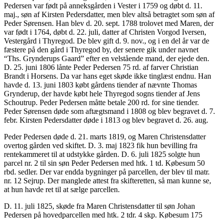
Pedersen var født på anneksgården i Vester i 1759 og døbt d. 11.
maj., søn af Kirsten Pedersdatter, men blev altså betragtet som søn af
Peder Sørensen. Han blev d. 20. sept. 1788 trolovet med Maren, der
var født i 1764, døbt d. 22. juli, datter af Christen Vorgod Iversen,
Vestergård i Thyregod. De blev gift d. 9. nov., og i en del år var de
fæstere på den gård i Thyregod by, der senere gik under navnet
“Ths. Grynderups Gaard” efter en velstående mand, der ejede den.
D. 25. juni 1806 lånte Peder Pedersen 75 rd. af farver Christian
Brandt i Horsens. Da var hans eget skøde ikke tinglæst endnu. Han
havde d. 13. juni 1803 købt gårdens tiender af nævnte Thomas
Grynderup, der havde købt hele Thyregod sogns tiender af Jens
Schoutrup. Peder Pedersen måtte betale 200 rd. for sine tiender.
Peder Sørensen døde som aftægtsmand i 1808 og blev begravet d. 7.
febr. Kirsten Pedersdatter døde i 1813 og blev begravet d. 26. aug.
Peder Pedersen døde d. 21. marts 1819, og Maren Christensdatter
overtog gården ved skiftet. D. 3. maj 1823 fik hun bevilling fra
rentekammeret til at udstykke gården. D. 6. juli 1825 solgte hun
parcel nr. 2 til sin søn Peder Pedersen med htk. 1 td. Købesum 50
rbd. sedler. Der var endda bygninger på parcellen, der blev til matr.
nr. 12 Sejrup. Der manglede attest fra skifteretten, så man kunne se,
at hun havde ret til at sælge parcellen.
D. 11. juli 1825, skøde fra Maren Christensdatter til søn Johan
Pedersen på hovedparcellen med htk. 2 tdr. 4 skp. Købesum 175