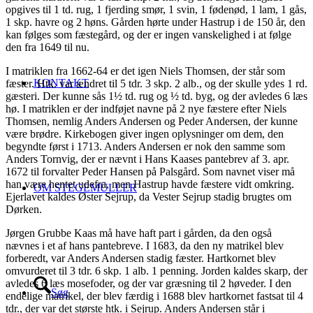
opgives til 1 td. rug, 1 fjerding smør, 1 svin, 1 fødenød, 1 lam, 1 gås,
1 skp. havre og 2 høns. Gården hørte under Hastrup i de 150 år, den
kan følges som fæstegård, og der er ingen vanskelighed i at følge
den fra 1649 til nu.
I matriklen fra 1662-64 er det igen Niels Thomsen, der står som
KONTAKT
fæster. Htk. var ændret til 5 tdr. 3 skp. 2 alb., og der skulle ydes 1 rd.
gæsteri. Der kunne sås 1½ td. rug og ½ td. byg, og der avledes 6 læs
hø. I matriklen er der indføjet navne på 2 nye fæstere efter Niels
Thomsen, nemlig Anders Andersen og Peder Andersen, der kunne
være brødre. Kirkebogen giver ingen oplysninger om dem, den
begyndte først i 1713. Anders Andersen er nok den samme som
Anders Tornvig, der er nævnt i Hans Kaases pantebrev af 3. apr.
1672 til forvalter Peder Hansen på Palsgård. Som navnet viser må
han være hentet udefra, men Hastrup havde fæstere vidt omkring.
OM STEGEMÜLLER
Ejerlavet kaldes Øster Sejrup, da Vester Sejrup stadig brugtes om
Dørken.
Jørgen Grubbe Kaas må have haft part i gården, da den også
nævnes i et af hans pantebreve. I 1683, da den ny matrikel blev
forberedt, var Anders Andersen stadig fæster. Hartkornet blev
omvurderet til 3 tdr. 6 skp. 1 alb. 1 penning. Jorden kaldes skarp, der
avledes 6 læs mosefoder, og der var græsning til 2 høveder. I den
Søg
endelige matrikel, der blev færdig i 1688 blev hartkornet fastsat til 4
tdr., der var det største htk. i Sejrup. Anders Andersen står i