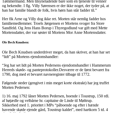
Tømmermand. Men tilsyneladende bare som en tjeneste til venner
og bekendte. I flg. Villy Sørensen er der ikke noget, der tyder på, at
han har familie blandt de folk, hvis børn han står fadder til.”
Her fik Arne og Villy dog ikke ret. Morten står nemlig fadder hos
familiemedlemmer. Troels Jørgensen er Mortens svoger fra Store
Sandfeld. Og Jens Hans Borup i Thyregodlund var gift med Mette
Mortensdatter, der var søster til Mortens Mor Anne Mortensdatter.
Ole Bech Knudsen:
Ole Bech Knudsen underdriver meget, da han skriver, at han har set
“lidt” på Mortens ejendomshandler:
“Jeg har set lidt på Morten Pedersens ejendomshandler i Hammerum
Herreds skøde- og panteprotokoller.Desværre er de først bevaret fra
1790, dog med et bevaret navneregister tilbage til 1772.
Følgende steder (gengivet i min meget korte ekstrakt) har jeg truffet
Morten Pedersen:
1) 16. maj 1792 låner Morten Pedersen, boende i Toustrup, 150 rdl.
af højædle og velbårne hr. capitaine de Linde til Møltrup.
Sikkerhed med 1. prioritet i MPs “påboende og efter i hænde
havende skøde ejende gård, Toustrup kaldet”, med hartkorn 5 td. 4