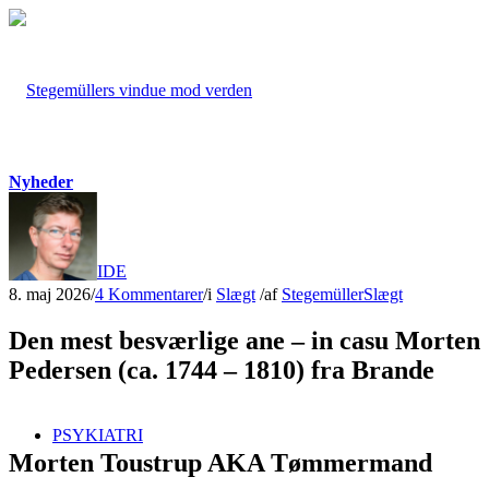
Nyheder
FORSIDE
8. maj 2026
/
4 Kommentarer
/
i
Slægt
/
af
Stegemüller
Slægt
Den mest besværlige ane – in casu Morten
Pedersen (ca. 1744 – 1810) fra Brande
PSYKIATRI
Morten Toustrup AKA Tømmermand