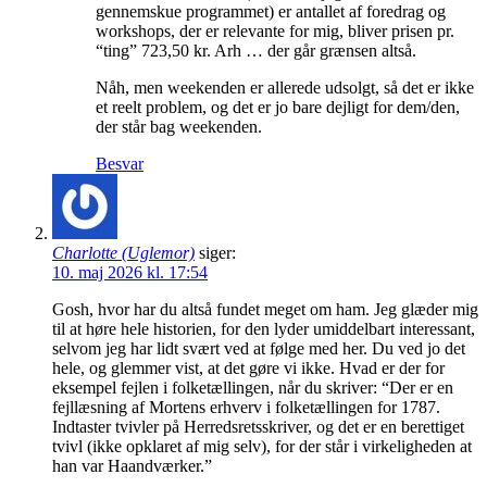
gennemskue programmet) er antallet af foredrag og
workshops, der er relevante for mig, bliver prisen pr.
“ting” 723,50 kr. Arh … der går grænsen altså.
Nåh, men weekenden er allerede udsolgt, så det er ikke
et reelt problem, og det er jo bare dejligt for dem/den,
der står bag weekenden.
Besvar
Charlotte (Uglemor)
siger:
10. maj 2026 kl. 17:54
Gosh, hvor har du altså fundet meget om ham. Jeg glæder mig
til at høre hele historien, for den lyder umiddelbart interessant,
selvom jeg har lidt svært ved at følge med her. Du ved jo det
hele, og glemmer vist, at det gøre vi ikke. Hvad er der for
eksempel fejlen i folketællingen, når du skriver: “Der er en
fejllæsning af Mortens erhverv i folketællingen for 1787.
Indtaster tvivler på Herredsretsskriver, og det er en berettiget
tvivl (ikke opklaret af mig selv), for der står i virkeligheden at
han var Haandværker.”