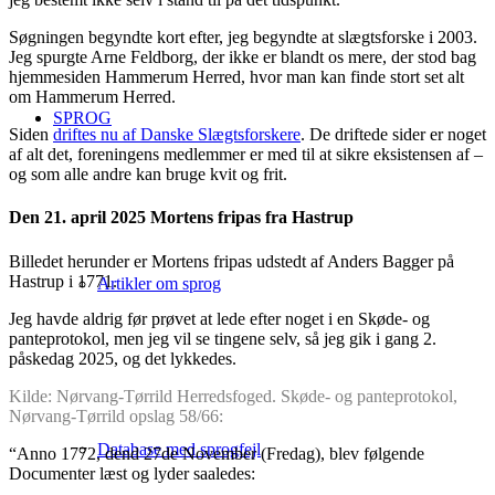
Søgningen begyndte kort efter, jeg begyndte at slægtsforske i 2003.
Jeg spurgte Arne Feldborg, der ikke er blandt os mere, der stod bag
hjemmesiden Hammerum Herred, hvor man kan finde stort set alt
om Hammerum Herred.
SPROG
Siden
driftes nu af Danske Slægtsforskere
. De driftede sider er noget
af alt det, foreningens medlemmer er med til at sikre eksistensen af –
og som alle andre kan bruge kvit og frit.
Den 21. april 2025 Mortens fripas fra Hastrup
Billedet herunder er Mortens fripas udstedt af Anders Bagger på
Hastrup i 1771.
Artikler om sprog
Jeg havde aldrig før prøvet at lede efter noget i en Skøde- og
panteprotokol, men jeg vil se tingene selv, så jeg gik i gang 2.
påskedag 2025, og det lykkedes.
Kilde: Nørvang-Tørrild Herredsfoged. Skøde- og panteprotokol,
Nørvang-Tørrild opslag 58/66:
Database med sprogfejl
“Anno 1772, dend 27de November (Fredag), blev følgende
Documenter læst og lyder saaledes: