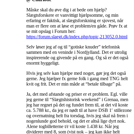
Måske skal du øve dig i at bede om hjælp?
Slægtsforskere er vanvittigt hjælpsomme, og min
erfaring er faktisk, at slægtsforskning er sjovest, når
man er flere om at løse et problem/en gåde. Prøv fx at
se mit opslag i Forum her:
https://forum.slaegt.dk/index.php/topic,213052.0.html
Selv løser jeg af og til “gotiske knuder” telefonisk
sammen med en veninde i Nordjylland. Det er utrolig
inspirerende og givende på en gang. Og så er det også
enormt hyggeligt.
Hvis jeg selv kan hjælpe med noget, gør jeg det også
gerne. Jeg hjælper fx gerne folk i gang med TNG helt
kvit og frit. Det er min måde at “betale tilbage” på.
Ja, det med afstande og priser er et problem. Egl. ville
jeg gerne til “Slægtshistorisk weekend” i Grenaa, men
jeg har regnet på det og fundet frem til, at det vil koste
ca. 5.788 kr., da jeg er nødt til at have DSB 1′ stillezone
og overnatning helt fra torsdag, hvis jeg skal nå frem i
nogenlunde god behold, og det er altså lige dyrt nok.
Alene togbilletterne t/r vil koste 1.438 kr. Når jeg
dividerer med 8, som (vist nok – jeg kan ikke helt