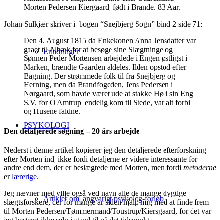
Morten Pedersen Kiergaard, født i Brande. 83 Aar.
Johan Sulkjær skriver i bogen “Snejbjerg Sogn” bind 2 side 71:
Den 4. August 1815 da Enkekonen Anna Jensdatter var
gaaet til Albæk for at besøge sine Slægtninge og
Erindringer
Sønnen Peder Mortensen arbejdede i Engen østligst i
Marken, brændte Gaarden aldeles. Ilden opstod efter
Bagning. Der strømmede folk til fra Snejbjerg og
Herning, men da Brandfogeden, Jens Pedersen i
Nørgaard, som havde været ude at stakke Hø i sin Eng
S.V. for O Amtrup, endelig kom til Stede, var alt forbi
og Husene faldne.
PSYKOLOGI
Den detaljerede søgning – 20 års arbejde
Nederst i denne artikel kopierer jeg den detaljerede efterforskning
efter Morten ind, ikke fordi detaljerne er videre interessante for
andre end dem, der er beslægtede med Morten, men fordi
metoderne
er
lærerige
.
Jeg nævner med vilje også ved navn alle de mange dygtige
Artikler om langvarigt psykolog-forløb
slægtsforskere, der for mange år siden hjalp mig med at finde frem
til Morten Pedersen/Tømmermand/Toustrup/Kiersgaard, for det var
jeg bestemt ikke selv i stand til på det tidspunkt.