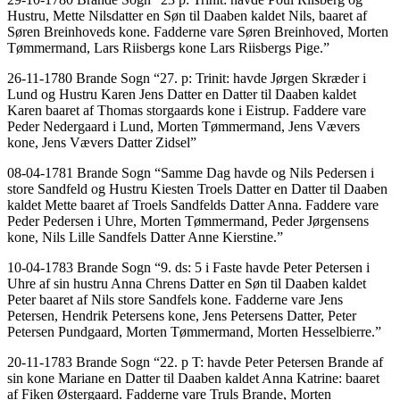
Hustru, Mette Nilsdatter en Søn til Daaben kaldet Nils, baaret af
Søren Breinhoveds kone. Fadderne vare Søren Breinhoved, Morten
Tømmermand, Lars Riisbergs kone Lars Riisbergs Pige.”
26-11-1780 Brande Sogn “27. p: Trinit: havde Jørgen Skræder i
Lund og Hustru Karen Jens Datter en Datter til Daaben kaldet
Karen baaret af Thomas storgaards kone i Eistrup. Faddere vare
Peder Nedergaard i Lund, Morten Tømmermand, Jens Vævers
kone, Jens Vævers Datter Zidsel”
08-04-1781 Brande Sogn “Samme Dag havde og Nils Pedersen i
store Sandfeld og Hustru Kiesten Troels Datter en Datter til Daaben
kaldet Mette baaret af Troels Sandfelds Datter Anna. Faddere vare
Peder Pedersen i Uhre, Morten Tømmermand, Peder Jørgensens
kone, Nils Lille Sandfels Datter Anne Kierstine.”
10-04-1783 Brande Sogn “9. ds: 5 i Faste havde Peter Petersen i
Uhre af sin hustru Anna Chrens Datter en Søn til Daaben kaldet
Peter baaret af Nils store Sandfels kone. Fadderne vare Jens
Petersen, Hendrik Petersens kone, Jens Petersens Datter, Peter
Petersen Pundgaard, Morten Tømmermand, Morten Hesselbierre.”
20-11-1783 Brande Sogn “22. p T: havde Peter Petersen Brande af
sin kone Mariane en Datter til Daaben kaldet Anna Katrine: baaret
af Fiken Østergaard. Fadderne vare Truls Brande, Morten