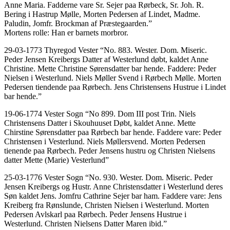
Anne Maria. Fadderne vare Sr. Sejer paa Rørbeck, Sr. Joh. R.
Bering i Hastrup Mølle, Morten Pedersen af Lindet, Madme.
Paludin, Jomfr. Brockman af Præstegaarden.”
Mortens rolle: Han er barnets morbror.
29-03-1773 Thyregod Vester “No. 883. Wester. Dom. Miseric.
Peder Jensen Kreibergs Datter af Westerlund døbt, kaldet Anne
Christine. Mette Christine Sørensdatter bar hende. Faddere: Peder
Nielsen i Westerlund. Niels Møller Svend i Rørbech Mølle. Morten
Pedersen tiendende paa Rørbech. Jens Christensens Hustrue i Lindet
bar hende.”
19-06-1774 Vester Sogn “No 899. Dom III post Trin. Niels
Christensens Datter i Skouhuuset Døbt, kaldet Anne. Mette
Chirstine Sørensdatter paa Rørbech bar hende. Faddere vare: Peder
Christensen i Vesterlund. Niels Møllersvend. Morten Pedersen
tienende paa Rørbech. Peder Jensens hustru og Christen Nielsens
datter Mette (Marie) Vesterlund”
25-03-1776 Vester Sogn “No. 930. Wester. Dom. Miseric. Peder
Jensen Kreibergs og Hustr. Anne Christensdatter i Westerlund deres
Søn kaldet Jens. Jomfru Cathrine Sejer bar ham. Faddere vare: Jens
Kreiberg fra Rønslunde, Christen Nielsen i Westerlund. Morten
Pedersen Avlskarl paa Rørbech. Peder Jensens Hustrue i
Westerlund. Christen Nielsens Datter Maren ibid.”