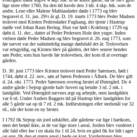
lige store efter 1760, fra den tid havde den 3 tdr. 4 skp. htk. som de
andre. Lene eller Malene Mathiasdatter døde i 1773 og blev
begravet d. 31. jan. 29½ år gl. D. 19. marts 1773 blev Peder Madsen
trolovet med Kirsten Pedersdatter Fuglsang, der tjente i Hastrup
mølle ved Johan Raun Bering. Hun var født i Kokborg i 1729 og
døbt d. 11. dec., datter af Peder Pedersen Hole den yngre. Inden
vielsen døde Peder Madsen og blev begravet d. 26. maj 1773, som
før nævnt var der ualmindelig mange dødsfald det år. Trolovelsen
var retsgyldig, og Kirsten blev på gården, det blev senere hendes
søn Peder, som hun havde før trolovelsen, der kom til at overtage
gården.
D. 30. juni 1773 blev Kirsten trolovet med Peder Sørensen, født i
1744, døbt d. 22. nov., søn af Søren Pedersen i Ålbæk. De blev gift
d. 24. okt. 1773. Peder Sørensen overtog fæstet af Østergård. De 4
andre gårde i Sejrup gjorde halv hoveri og betalte 3 rd. 2 mk. i
landgilde. Ved Østergård nævnes ægt og arbejde, men landgilden
var 6 rd. Under Anders Baggers tid på Hastrup blev landgilden for
alle 5 gårde sat op til 7 rd. 2 mk. Indfæstningen eller stedsmål var 32
rd., når der kom en ny fæster.
I 1792 fik Sejrup sin jord udskiftet, alle gårdene var lige i hartkorn,
men det betød ikke, at de var lige store i areal. Jorden blev vurderet i
alle fald eller åse i en skala fra 1 til 24, hvis en gård fik for lidt i ager
og eng, fik den et større areal i hede og krat. Vurderingen blev