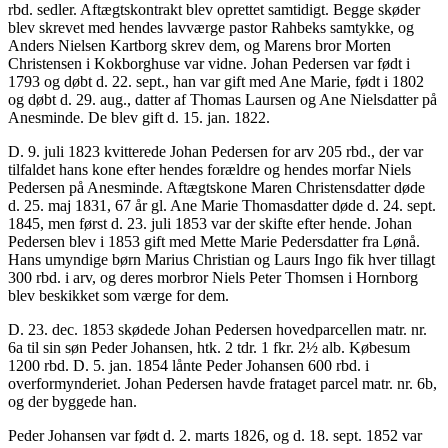
rbd. sedler. Aftægtskontrakt blev oprettet samtidigt. Begge skøder
blev skrevet med hendes lavværge pastor Rahbeks samtykke, og
Anders Nielsen Kartborg skrev dem, og Marens bror Morten
Christensen i Kokborghuse var vidne. Johan Pedersen var født i
1793 og døbt d. 22. sept., han var gift med Ane Marie, født i 1802
og døbt d. 29. aug., datter af Thomas Laursen og Ane Nielsdatter på
Anesminde. De blev gift d. 15. jan. 1822.
D. 9. juli 1823 kvitterede Johan Pedersen for arv 205 rbd., der var
tilfaldet hans kone efter hendes forældre og hendes morfar Niels
Pedersen på Anesminde. Aftægtskone Maren Christensdatter døde
d. 25. maj 1831, 67 år gl. Ane Marie Thomasdatter døde d. 24. sept.
1845, men først d. 23. juli 1853 var der skifte efter hende. Johan
Pedersen blev i 1853 gift med Mette Marie Pedersdatter fra Lønå.
Hans umyndige børn Marius Christian og Laurs Ingo fik hver tillagt
300 rbd. i arv, og deres morbror Niels Peter Thomsen i Hornborg
blev beskikket som værge for dem.
D. 23. dec. 1853 skødede Johan Pedersen hovedparcellen matr. nr.
6a til sin søn Peder Johansen, htk. 2 tdr. 1 fkr. 2½ alb. Købesum
1200 rbd. D. 5. jan. 1854 lånte Peder Johansen 600 rbd. i
overformynderiet. Johan Pedersen havde frataget parcel matr. nr. 6b,
og der byggede han.
Peder Johansen var født d. 2. marts 1826, og d. 18. sept. 1852 var