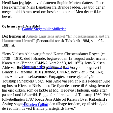
Hertil kan jeg føje, at ved datteren Sophie Mortensdatters dåb er
Hosekræmmer Niels Langkjær fra Brande fadder. Jeg tror, der er
meget hold i Arnes teori om hosekræmmerne! Men det er ikke
bevist.
Og hvem var så Jens Ahle?
Gamle Stegemüller-billeder
Det fremgår af
Agnete Laustsens artikel “En hosekræmmerslægt fra
Hammerum Herred”
(Personalhistorisk Tidsskrift 1984, side 97-
108), at:
“Jens Nielsen Ahle var gift med Karen Christensdatter Royen (ca.
1738 – 1810, død i Brande, begravet den 12. august under navnet
Karen Alle (Brande, C449-2, kort 2 af 3, fol. 165)). Jens Nielsen
Nærmeste slægtninge – og mig
Ahle var født 27. Juli 1730 på Store Alle i Vorgod – begravet i
Brande 17. februar 1810 (Brande, C449-2, kort 2 af 3, fol. 164).
Jens Ahle var hosekræmmer. Forpagter, senere ejer, af gården
Toustrup i Snejbjerg Sogn. Jens Ahle var søn af Niels Pedersen Alle
og hustru Kiersten Nielsdatter. De flyttede senere til Assing, hvor de
har ejet kirken, som de købte af Md. Hedevig Haderup, enke efter
pastor Lund i Skarrild. Begge forældre døde på Toustrup 1760. Ved
folketællingen 1787 boede Jens Ahle og Karen i Over Kirkegård i
Assing sogn. Det gik efterhånden tilbage for dem, og til sidst døde
Historien i glimt
de i et lille hus ved Brande præstegårds have.”