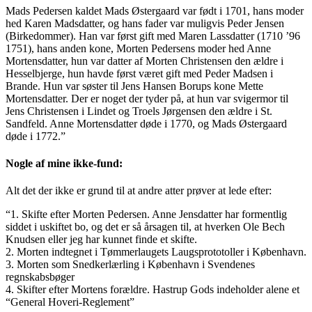
Mads Pedersen kaldet Mads Østergaard var født i 1701, hans moder
hed Karen Madsdatter, og hans fader var muligvis Peder Jensen
(Birkedommer). Han var først gift med Maren Lassdatter (1710 ’96
1751), hans anden kone, Morten Pedersens moder hed Anne
Mortensdatter, hun var datter af Morten Christensen den ældre i
Hesselbjerge, hun havde først været gift med Peder Madsen i
Brande. Hun var søster til Jens Hansen Borups kone Mette
Mortensdatter. Der er noget der tyder på, at hun var svigermor til
Jens Christensen i Lindet og Troels Jørgensen den ældre i St.
Sandfeld. Anne Mortensdatter døde i 1770, og Mads Østergaard
døde i 1772.”
Nogle af mine ikke-fund:
Alt det der ikke er grund til at andre atter prøver at lede efter:
“1. Skifte efter Morten Pedersen. Anne Jensdatter har formentlig
siddet i uskiftet bo, og det er så årsagen til, at hverken Ole Bech
Knudsen eller jeg har kunnet finde et skifte.
2. Morten indtegnet i Tømmerlaugets Laugsprototoller i København.
3. Morten som Snedkerlærling i København i Svendenes
regnskabsbøger
4. Skifter efter Mortens forældre. Hastrup Gods indeholder alene et
“General Hoveri-Reglement”