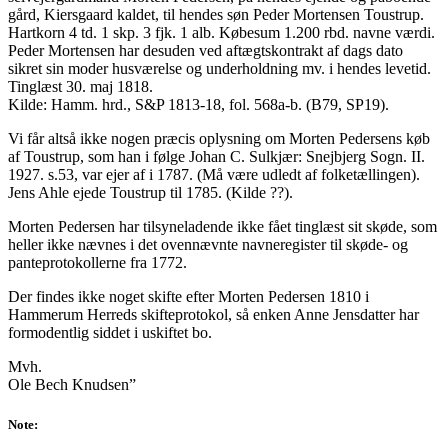
gård, Kiersgaard kaldet, til hendes søn Peder Mortensen Toustrup.
Hartkorn 4 td. 1 skp. 3 fjk. 1 alb. Købesum 1.200 rbd. navne værdi.
Peder Mortensen har desuden ved aftægtskontrakt af dags dato
sikret sin moder husværelse og underholdning mv. i hendes levetid.
Tinglæst 30. maj 1818.
Kilde: Hamm. hrd., S&P 1813-18, fol. 568a-b. (B79, SP19).
Vi får altså ikke nogen præcis oplysning om Morten Pedersens køb
af Toustrup, som han i følge Johan C. Sulkjær: Snejbjerg Sogn. II.
1927. s.53, var ejer af i 1787. (Må være udledt af folketællingen).
Jens Ahle ejede Toustrup til 1785. (Kilde ??).
Morten Pedersen har tilsyneladende ikke fået tinglæst sit skøde, som
heller ikke nævnes i det ovennævnte navneregister til skøde- og
panteprotokollerne fra 1772.
Der findes ikke noget skifte efter Morten Pedersen 1810 i
Hammerum Herreds skifteprotokol, så enken Anne Jensdatter har
formodentlig siddet i uskiftet bo.
Mvh.
Ole Bech Knudsen”
Note: