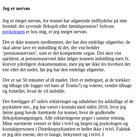
Jeg er nervøs
Jeg er meget nervøs, for teamet har afgørende indflydelse på min
fremtid: det syvende fleksjob eller førtidspension? Selvom
psykologen
er hos mig, er jeg meget nervøs.
Det er ikke teamets medlemmer, der har den endelige afgørelse; de
skal alene lave en indstilling til det, der vist hedder
‘pensionsnævnet’, som er det kompetente organ. Det sker vist
sjældent, at pensionsnævnet ikke følger teamets indstilling men fx
kræver yderligere dokumentation, men jeg tør ikke tro hverken det
ene eller det andet, før jeg har den endelige afgørelse.
Der er sat 50 minutter af til mødet. Heri er indregnet, at de trækker
sig tilbage (de logger vel bare af Teams?) og voterer, vender tilbage
og fortæller, hvad de vil indstille.
Der foreligger 47 siders erklæringer og udtalelser fra adskillige af de
psykiatere mv., jeg har været i kontakt med siden 2016, hvor jeg
første gang havde foretræde for teamet, hvor de godkendte
fleksjobansøgningen. Alle erklæringerne peger i samme retning.
Mine nærmeste venner er ikke i tvivl og lægen og psykologen og
kontaktpersonen i Distriktspsykiatrien er heller ikke i tvivl. Faktisk
er jeg den eneste, der er bange, bekymret og i tvivl. I