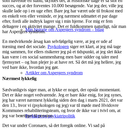
som havende en stand, skyldes det, at Historiske dage er så stor en
succes, og at der forventes 10.000 besøgende. Var jeg der, ville jeg
skulle lade op i en uge efter. Bare jeg har været ude til frokost med
en enkelt ven eller veninde, er jeg nærmest udmattet et par dage
efter, fordi alle indtryk lagrer sig i min hjerne. For mig er fem
deltagere i en aktivitet mange. Det er fuldkommen naturligt, når man
Min historie om Aspergers syndrom – bilag
har Aspergers syndrom.
En medvirkende årsag kan selvfølgelig være, at jeg er ude af
træning med det sociale.
Psykologen
siger ret klart, at jeg må tage
mig sammen, for ellers risikerer jeg på et tidspunkt, at jeg slet ikke
kan være i en social sammenhæng men bare sidder og taler med
fjernsynet – og hun plejer jo at have ret. Så det må jeg hellere, jeg
ved bare ikke, hvordan jeg gør.
Artikler om Aspergers syndrom
Nærmest lykkelig
Sædvanligvis siger man, at lykke er noget, der opstår momentant.
Det er ikke noget vedvarende. Jeg er bare ikke enig, for jeg synes,
jeg har været nærmest lykkelig siden den dag i marts 2021, det var
den 13., hvor vi (psykologen og jeg) var til møde med Hvidovre
Kommunes rehabiliteringsteam, og hvor de ikke var i tvivl om, at
jeg var berettiget til pension.
Psykiatri og psykiatripolitik
Det var under Coronaen, så det foregik online. Vi sad på