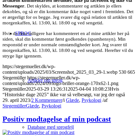
artiklens kommentarfelt herunder, ikke på facebook og ikke via
Messenger
. Det skyldes, at kommentarer og artiklen jo ellers
dekobles, og så er din kommentar ikke noget værd i fremtiden. Det
er ærgerligt for os begge. Jeg svarer dig også relation til artiklen til
morgenkaffen, kl. 13:00, kl. 18:00 og ved sengetid.
SPROG
Hvis du ikke tidligere har kommenteret en af mine artikler her på
siden, skal din kommentar først godkendes (spamhensyn). Min
responstid er under normale omstændigheder kort. Jeg svarer til
morgenkaffen, kl. 13:00, kl. 18:00 og ved sengetid. Herefter vil du
stryge lige igennem.
https://stegemueller.dk/wp-
content/uploads/2025/03/Screenshot_2025_03_29-1.webp
530
665
Stegemüller
https://stegemueller.dk/wp-
Artikler om sprog
content/uploads/2024/09/logo-briller-orange-170x62-1.png
Stegemüller
2025-03-29 13:26:31
2025-04-04 10:08:23
Hvis
“Historiske dage 2025” ikke var så velbesøgt, var jeg der også
29. april 2023
/
2 Kommentarer
/
i
Glæde
,
Psykologi
/
af
Stegemüller
Glæde
,
Psykologi
Positiv modtagelse af min podcast
Database med sprogfejl