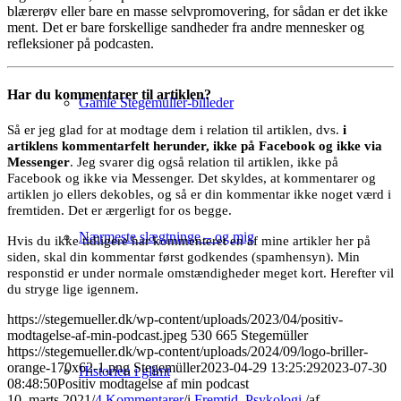
blærerøv eller bare en masse selvpromovering, for sådan er det ikke
ment. Det er bare forskellige sandheder fra andre mennesker og
refleksioner på podcasten.
Har du kommentarer til artiklen?
Gamle Stegemüller-billeder
Så er jeg glad for at modtage dem i relation til artiklen, dvs.
i
artiklens kommentarfelt herunder, ikke på Facebook og ikke via
Messenger
. Jeg svarer dig også relation til artiklen, ikke på
Facebook og ikke via Messenger. Det skyldes, at kommentarer og
artiklen jo ellers dekobles, og så er din kommentar ikke noget værd i
fremtiden. Det er ærgerligt for os begge.
Nærmeste slægtninge – og mig
Hvis du ikke tidligere har kommenteret en af mine artikler her på
siden, skal din kommentar først godkendes (spamhensyn). Min
responstid er under normale omstændigheder meget kort. Herefter vil
du stryge lige igennem.
https://stegemueller.dk/wp-content/uploads/2023/04/positiv-
modtagelse-af-min-podcast.jpeg
530
665
Stegemüller
https://stegemueller.dk/wp-content/uploads/2024/09/logo-briller-
orange-170x62-1.png
Stegemüller
2023-04-29 13:25:29
2023-07-30
Historien i glimt
08:48:50
Positiv modtagelse af min podcast
10. marts 2021
/
4 Kommentarer
/
i
Fremtid
,
Psykologi
/
af