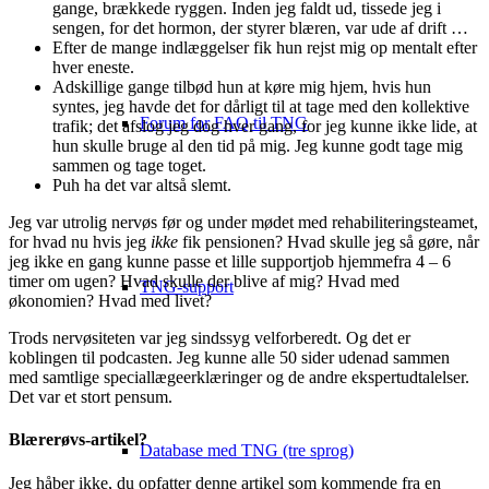
gange, brækkede ryggen. Inden jeg faldt ud, tissede jeg i
sengen, for det hormon, der styrer blæren, var ude af drift …
Efter de mange indlæggelser fik hun rejst mig op mentalt efter
hver eneste.
Adskillige gange tilbød hun at køre mig hjem, hvis hun
syntes, jeg havde det for dårligt til at tage med den kollektive
Forum for FAQ til TNG
trafik; det afslog jeg dog hver gang, for jeg kunne ikke lide, at
hun skulle bruge al den tid på mig. Jeg kunne godt tage mig
sammen og tage toget.
Puh ha det var altså slemt.
Jeg var utrolig nervøs før og under mødet med rehabiliteringsteamet,
for hvad nu hvis jeg
ikke
fik pensionen? Hvad skulle jeg så gøre, når
jeg ikke en gang kunne passe et lille supportjob hjemmefra 4 – 6
timer om ugen? Hvad skulle der blive af mig? Hvad med
TNG-support
økonomien? Hvad med livet?
Trods nervøsiteten var jeg sindssyg velforberedt. Og det er
koblingen til podcasten. Jeg kunne alle 50 sider udenad sammen
med samtlige speciallægeerklæringer og de andre ekspertudtalelser.
Det var et stort pensum.
Blærerøvs-artikel?
Database med TNG (tre sprog)
Jeg håber ikke, du opfatter denne artikel som kommende fra en