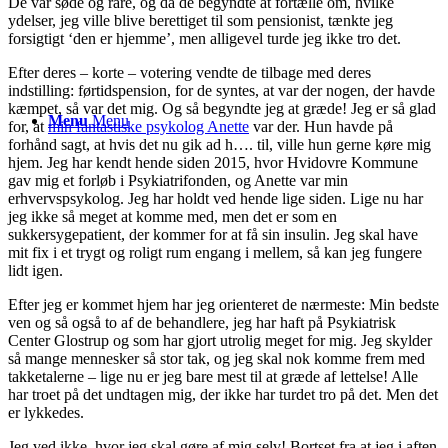
De var søde og rare, og da de begyndte at fortælle om, hvilke
ydelser, jeg ville blive berettiget til som pensionist, tænkte jeg
forsigtigt ‘den er hjemme’, men alligevel turde jeg ikke tro det.
Efter deres – korte – votering vendte de tilbage med deres
indstilling: førtidspension, for de syntes, at var der nogen, der havde
kæmpet, så var det mig. Og så begyndte jeg at græde! Jeg er så glad
Menu
Menu
for, at
min fantastiske psykolog Anette
var der. Hun havde på
forhånd sagt, at hvis det nu gik ad h…. til, ville hun gerne køre mig
hjem. Jeg har kendt hende siden 2015, hvor Hvidovre Kommune
gav mig et forløb i Psykiatrifonden, og Anette var min
erhvervspsykolog. Jeg har holdt ved hende lige siden. Lige nu har
jeg ikke så meget at komme med, men det er som en
sukkersygepatient, der kommer for at få sin insulin. Jeg skal have
mit fix i et trygt og roligt rum engang i mellem, så kan jeg fungere
lidt igen.
Efter jeg er kommet hjem har jeg orienteret de nærmeste: Min bedste
ven og så også to af de behandlere, jeg har haft på Psykiatrisk
Center Glostrup og som har gjort utrolig meget for mig. Jeg skylder
så mange mennesker så stor tak, og jeg skal nok komme frem med
takketalerne – lige nu er jeg bare mest til at græde af lettelse! Alle
har troet på det undtagen mig, der ikke har turdet tro på det. Men det
er lykkedes.
Jeg ved ikke, hvor jeg skal gøre af mig selv! Bortset fra at jeg i aften