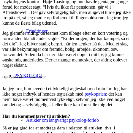
psykologens kontor i Høje Taastrup, og hun havde gentagne gange
forud for mødet sagt: “Hvis du ikke får pensionen, går vi i
Aftenshowet”. Det gav selvfølgelig håb, men alligevel turde jeg ikke
tro på det, så jeg mødte op forberedt til fingerspidserne. Jeg tror, jeg
kunne de fleste bilag udenad.
Erindringer
Jeg glemmer aldrig, da teamet kom tilbage efter en kort votering og
formanden blandt andet sagde: “Er der nogen, der har kæmpet, så er
det dig”. Jeg bliver stadig berørt, når jeg tænker på det. Med et slag
var alle bekymringer om fremtid, bolig, arbejde, økonomi osv.
forsvundet. Siden da har der ikke været noget i mit liv, jeg kunne
ønske mig anderledes. Der er mange mennesker, der aldrig oplever
noget sådant.
PSYKOLOGI
Oplevede min “mor” det?
Ja, jeg tror, hun levede i et lykkeligt ægteskab med min far. Jeg har
ikke noget indtryk af hendes ægteskab med
psykopaten
; det kan
nemt have været momentvist lykkeligt, selvom jeg ikke ved noget
om det og – selvfølgelig – heller ikke kan forestille mig det.
Har du kommentarer til artiklen?
Artikler om langvarigt psykolog-forløb
Så er jeg glad for at modtage dem i relation til artiklen, dvs.
i