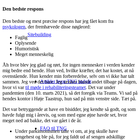
Den bedste respons
Den bedste og mest præcise respons har jeg fået kom fra
psykologen
, der fremhævede disse nøgleord:
Sitebuilding
Faglig
Oplysende
Humoristisk
Meget menneskelig
Åh hvor blev jeg glad og rørt, for ingen mennesker i verden kender
mig bedre end hende. Hun ved, hvilke kræfter, det har kostet, at nå
ovenstående. Hun kender min forberedelse, selv om vi ikke har talt
Artikler hvor TNG indgår
sammen. Jeg ved det bare. Jeg tænker blandt andet tilbage på dagen,
hvor vi var
til møde i rehabiliteringsteamet
. Det var under
pandemien (den 10. marts 2021), så det foregik via Teams. Vi sad på
hendes kontor i Høje Taastrup, hun sad på min venstre side. Tæt på.
Det var betryggende at have en bisidder, jeg kendte så godt, og som
havde fulgt mig i årevis, og som med egne øjne havde set, hvor
meget ned ad bakke, det var gået i de år.
FAQ til TNG
Under parkinsonismen talte vi om, at jeg skulle have
sengehest og ble på, for jeg faldt ud af sengen adskillige