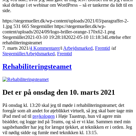
skal deltage i et webinar om WordPress – så er tankerne da lidt til en
side.
https://stegemueller.dk/wp-content/uploads/2021/03/paragraffer-2-
1.jpg
531
665
Stegemüller
https://stegemueller.dk/wp-
content/uploads/2024/09/logo-briller-orange-170x62-1.png
Stegemüller
2021-03-10 19:28:18
2022-05-10 11:18:34
Lettelse efter
rehabiliteringsteamet
7. marts 2021
/
4 Kommentarer
/
i
Arbejdsmarked
,
Fremtid
/
af
Stegemüller
Arbejdsmarked
,
Fremtid
Rehabiliteringsteamet
Det er på onsdag den 10. marts 2021
På onsdag kl. 13:20 skal jeg til møde i rehabiliteringsteamet; det
foregår som alt andet for øjeblikket virtuelt, så jeg skal bare tage min
iPad med ud til
psykologen
i Høje Taastrup, hun vil agere min
bisidder, og logge ind på Teams, og så er vi klar. Sammen med min
sagsbehandler har jeg for længst tjekket, at teknikken er i orden. Jeg
vil nødig sidde og fumle med teknikken kl. 13:15.