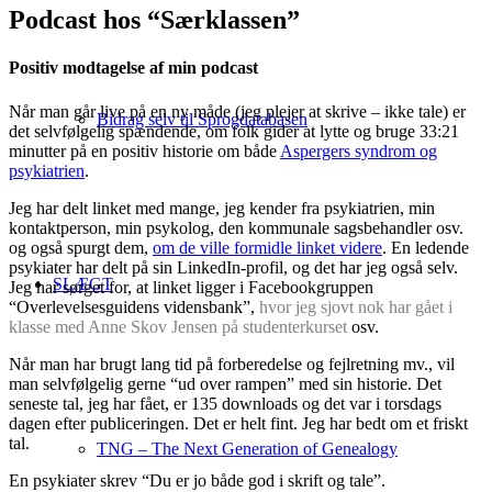
Podcast hos “Særklassen”
Positiv modtagelse af min podcast
Når man går live på en ny måde (jeg plejer at skrive – ikke tale) er
Bidrag selv til Sprogdatabasen
det selvfølgelig spændende, om folk gider at lytte og bruge 33:21
minutter på en positiv historie om både
Aspergers syndrom og
psykiatrien
.
Jeg har delt linket med mange, jeg kender fra psykiatrien, min
kontaktperson, min psykolog, den kommunale sagsbehandler osv.
og også spurgt dem,
om de ville formidle linket videre
. En ledende
psykiater har delt på sin LinkedIn-profil, og det har jeg også selv.
SLÆGT
Jeg har sørget for, at linket ligger i Facebookgruppen
“Overlevelsesguidens vidensbank”,
hvor jeg sjovt nok har gået i
klasse med Anne Skov Jensen på studenterkurset
osv.
Når man har brugt lang tid på forberedelse og fejlretning mv., vil
man selvfølgelig gerne “ud over rampen” med sin historie. Det
seneste tal, jeg har fået, er 135 downloads og det var i torsdags
dagen efter publiceringen. Det er helt fint. Jeg har bedt om et friskt
tal.
TNG – The Next Generation of Genealogy
En psykiater skrev “Du er jo både god i skrift og tale”.