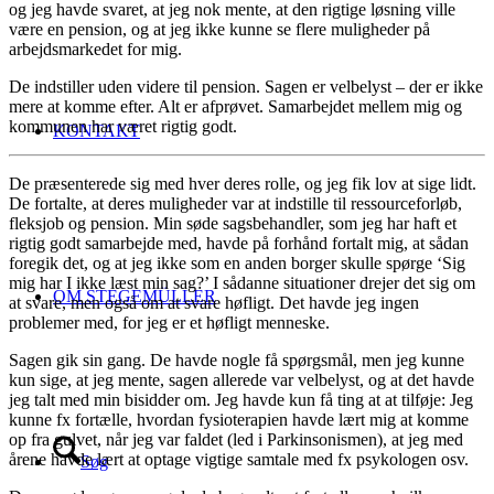
og jeg havde svaret, at jeg nok mente, at den rigtige løsning ville
være en pension, og at jeg ikke kunne se flere muligheder på
arbejdsmarkedet for mig.
De indstiller uden videre til pension. Sagen er velbelyst – der er ikke
mere at komme efter. Alt er afprøvet. Samarbejdet mellem mig og
kommunen har været rigtig godt.
KONTAKT
De præsenterede sig med hver deres rolle, og jeg fik lov at sige lidt.
De fortalte, at deres muligheder var at indstille til ressourceforløb,
fleksjob og pension. Min søde sagsbehandler, som jeg har haft et
rigtig godt samarbejde med, havde på forhånd fortalt mig, at sådan
foregik det, og at jeg ikke som en anden borger skulle spørge ‘Sig
mig har I ikke læst min sag?’ I sådanne situationer drejer det sig om
OM STEGEMÜLLER
at svare, men også om at svare høfligt. Det havde jeg ingen
problemer med, for jeg er et høfligt menneske.
Sagen gik sin gang. De havde nogle få spørgsmål, men jeg kunne
kun sige, at jeg mente, sagen allerede var velbelyst, og at det havde
jeg talt med min bisidder om. Jeg havde kun få ting at at tilføje: Jeg
kunne fx fortælle, hvordan fysioterapien havde lært mig at komme
op fra gulvet, når jeg var faldet (led i Parkinsonismen), at jeg med
årene havde lært at optage vigtige samtale med fx psykologen osv.
Søg