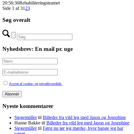
20:56:36
Rehabiliteringsteamet
Side 1 af 3
1
2
3
Søg overalt
Nyhedsbrev: En mail pr. uge
Accept af cookie- og privatlivspolitik.
Nyeste kommentarer
Stegemüller
til
Billeder fra vild leg med Jason og Josephine
Hanne Bakke
til
Billeder fra vild leg med Jason og Josephine
Stegemüller
til
Først nu tør jeg mærke, hvor bange jeg har
været