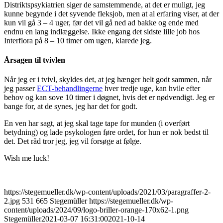
Distriktspsykiatrien siger de samstemmende, at det er muligt, jeg
kunne begynde i det syvende fleksjob, men at al erfaring viser, at der
kun vil gå 3 – 4 uger, før det vil gå ned ad bakke og ende med
endnu en lang indlæggelse. Ikke engang det sidste lille job hos
Interflora på 8 – 10 timer om ugen, klarede jeg.
Årsagen til tvivlen
Når jeg er i tvivl, skyldes det, at jeg hænger helt godt sammen, når
jeg passer
ECT-behandlingerne
hver tredje uge, kan hvile efter
behov og kan sove 10 timer i døgnet, hvis det er nødvendigt. Jeg er
bange for, at de synes, jeg har det for godt.
En ven har sagt, at jeg skal tage tape for munden (i overført
betydning) og lade psykologen føre ordet, for hun er nok bedst til
det. Det råd tror jeg, jeg vil forsøge at følge.
Wish me luck!
https://stegemueller.dk/wp-content/uploads/2021/03/paragraffer-2-
2.jpg
531
665
Stegemüller
https://stegemueller.dk/wp-
content/uploads/2024/09/logo-briller-orange-170x62-1.png
Stegemüller
2021-03-07 16:31:00
2021-10-14