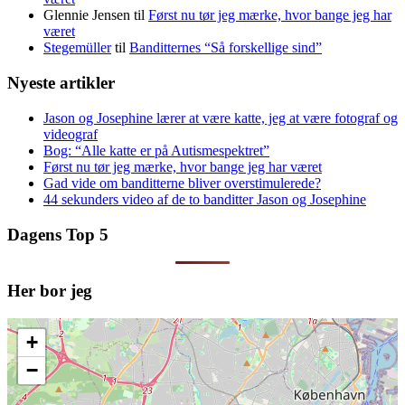
Glennie Jensen
til
Først nu tør jeg mærke, hvor bange jeg har
været
Stegemüller
til
Banditternes “Så forskellige sind”
Nyeste artikler
Jason og Josephine lærer at være katte, jeg at være fotograf og
videograf
Bog: “Alle katte er på Autismespektret”
Først nu tør jeg mærke, hvor bange jeg har været
Gad vide om banditterne bliver overstimulerede?
44 sekunders video af de to banditter Jason og Josephine
Dagens Top 5
Her bor jeg
+
−