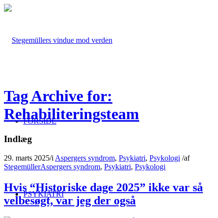
Tag Archive for:
Rehabiliteringsteam
FORSIDE
Indlæg
29. marts 2025
/
i
Aspergers syndrom
,
Psykiatri
,
Psykologi
/
af
Stegemüller
Aspergers syndrom
,
Psykiatri
,
Psykologi
Hvis “Historiske dage 2025” ikke var så
PSYKIATRI
velbesøgt, var jeg der også