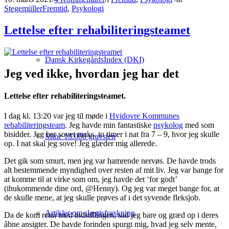
Stegemüller
Fremtid
,
Psykologi
Lettelse efter rehabiliteringsteamet
Dansk KirkegårdsIndex (DKI)
Jeg ved ikke, hvordan jeg har det
Lettelse efter rehabiliteringsteamet.
I dag kl. 13:20 var jeg til møde i
Hvidovre Kommunes
rehabiliteringsteam
. Jeg havde min fantastiske
psykolog
med som
bisidder. Jeg har sovet maks. to timer i nat fra 7 – 9, hvor jeg skulle
Mine 18.000 gravsten
op. I nat skal jeg sove! Jeg glæder mig allerede.
Det gik som smurt, men jeg var hamrende nervøs. De havde trods
alt bestemmende myndighed over resten af mit liv. Jeg var bange for
at komme til at virke som om, jeg havde det ‘for godt’
(ihukommende dine ord, @Henny). Og jeg var meget bange for, at
de skulle mene, at jeg skulle prøves af i det syvende fleksjob.
Artikler om slægtsforskning
Da de kom retur med indstillingen, sad jeg bare og græd op i deres
åbne ansigter. De havde forinden spurgt mig, hvad jeg selv mente,