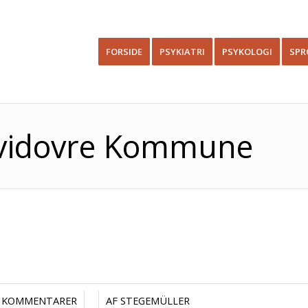
FORSIDE
PSYKIATRI
PSYKOLOGI
SPR
 Hvidovre Kommune
/
/
 KOMMENTARER
AF
STEGEMÜLLER