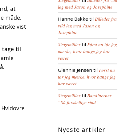
Stegemüller
til
Billeder fra vild
leg med Jason og Josephine
urd, at
me måde,
Hanne Bakke
til
Billeder fra
vild leg med Jason og
anske vist
Josephine
Stegemüller
til
Først nu tør jeg
tage til
mærke, hvor bange jeg har
 gamle
været
å.
Glennie Jensen
til
Først nu
tør jeg mærke, hvor bange jeg
har været
Stegemüller
til
Banditternes
“Så forskellige sind”
l Hvidovre
Nyeste artikler