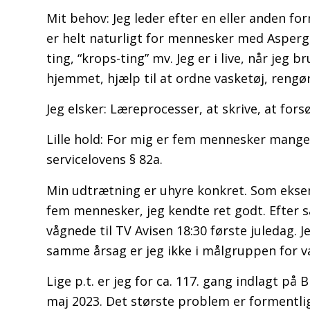
Mit behov: Jeg leder efter en eller anden for
er helt naturligt for mennesker med Asperge
ting, “krops-ting” mv. Jeg er i live, når jeg b
hjemmet, hjælp til at ordne vasketøj, rengø
Jeg elsker: Læreprocesser, at skrive, at for
Lille hold: For mig er fem mennesker mange.
servicelovens § 82a.
Min udtrætning er uhyre konkret. Som eksem
fem mennesker, jeg kendte ret godt. Efter s
vågnede til TV Avisen 18:30 første juledag. J
samme årsag er jeg ikke i målgruppen for 
Lige p.t. er jeg for ca. 117. gang indlagt på
maj 2023. Det største problem er formentlig