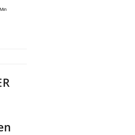
 Min
ER
en