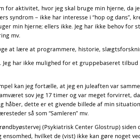
m for aktivitet, hvor jeg skal bruge min hjerne, da je
rs syndrom – ikke har interesse i “hop og dans”, kr
ruger min hjerne; ellers ikke. Jeg har ikke behov for st
ring mv.
søge at lære at programmere, historie, slægtsforskn
 Jeg har ikke mulighed for et gruppebaseret tilbud 
pel kan jeg fortælle, at jeg en juleaften var samm
amværet sov jeg 17 timer og var meget forvirret, da
eg håber, dette er et givende billede af min situation
væresteder så som “Samleren” mv.
 Brøndbyøstervej (Psykiatrisk Center Glostrup) siden 
 ensomhed, hvilket de (vist) ikke kan gøre noget ve