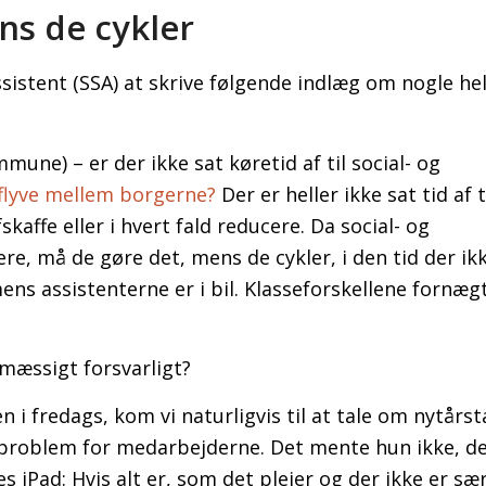
s de cykler
sistent (SSA) at skrive følgende indlæg om nogle he
ne) – er der ikke sat køretid af til social- og
 flyve mellem borgerne?
Der er heller ikke sat tid af t
affe eller i hvert fald reducere. Da social- og
, må de gøre det, mens de cykler, i den tid der ikk
 mens assistenterne er i bil. Klasseforskellene fornæg
mæssigt forsvarligt?
 i fredags, kom vi naturligvis til at tale om nytårst
problem for medarbejderne. Det mente hun ikke, de
 iPad: Hvis alt er, som det plejer og der ikke er sær