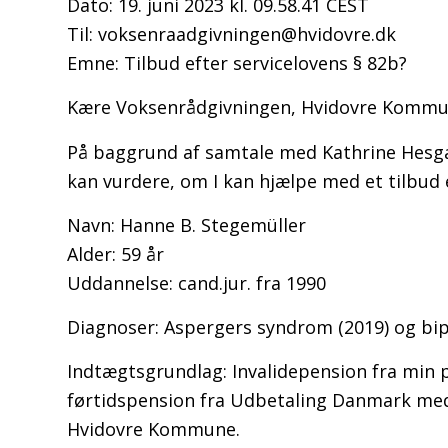
Dato: 19. juni 2023 kl. 09.58.41 CEST
Til: voksenraadgivningen@hvidovre.dk
Emne: Tilbud efter servicelovens § 82b?
Kære Voksenrådgivningen, Hvidovre Komm
På baggrund af samtale med Kathrine Hesgaa
kan vurdere, om I kan hjælpe med et tilbud e
Navn: Hanne B. Stegemüller
Alder: 59 år
Uddannelse: cand.jur. fra 1990
Diagnoser: Aspergers syndrom (2019) og bipol
Indtægtsgrundlag: Invalidepension fra min 
førtidspension fra Udbetaling Danmark med v
Hvidovre Kommune.