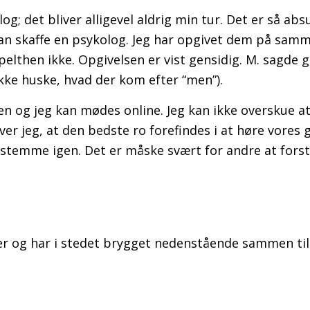
og; det bliver alligevel aldrig min tur. Det er så abs
 kan skaffe en psykolog. Jeg har opgivet dem på sam
elthen ikke. Opgivelsen er vist gensidig. M. sagde g
ikke huske, hvad der kom efter “men”).
en og jeg kan mødes online. Jeg kan ikke overskue at 
er jeg, at den bedste ro forefindes i at høre vores
s stemme igen. Det er måske svært for andre at forst
ver og har i stedet brygget nedenstående sammen ti