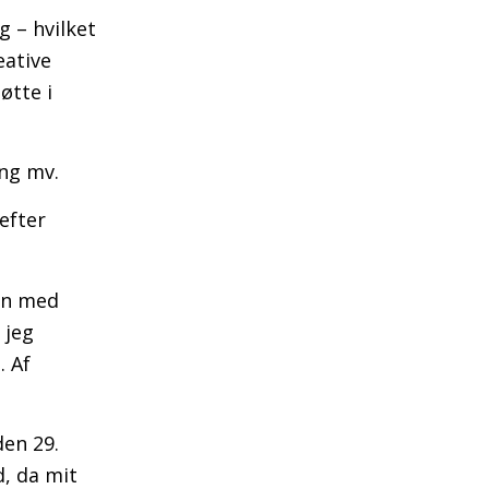
g – hvilket
eative
øtte i
ing mv.
efter
en med
 jeg
. Af
den 29.
d, da mit