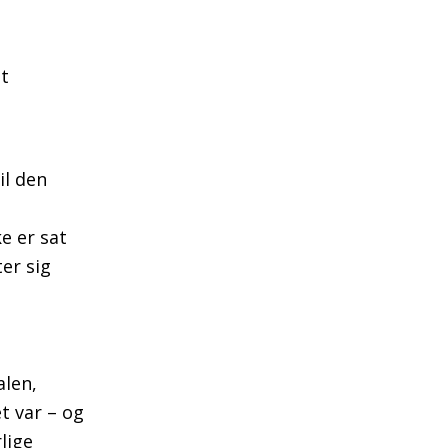
lt
il den
e er sat
ter sig
alen,
t var – og
lige