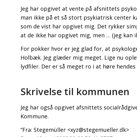
Jeg har opgivet at vente på afsnittets psykol
man ikke på et så stort psykiatrisk center
som de vist har opgivet mig. Det rykker simp
at de ikke har opgivet mig, men … (jeg kan 
For pokker hvor er jeg glad for, at psykolog
Holbæk. Jeg glæder mig meget. Lige nu oplev
lydfiler. Der er så meget ro i at høre hende
Skrivelse til kommunen
Jeg har også opgivet afsnittets socialrådgi
Kommune.
“Fra: Stegemüller <xyz@stegemueller.dk>