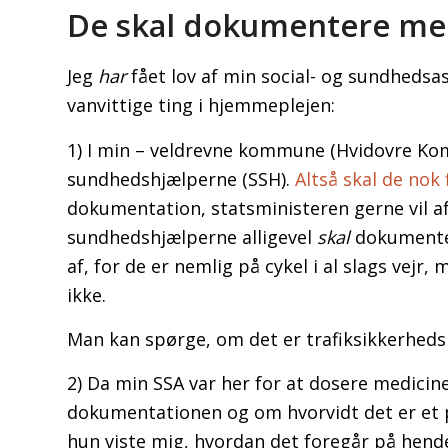
De skal dokumentere men
Jeg
har
fået lov af min social- og sundhedsas
vanvittige ting i hjemmeplejen:
1) I min – veldrevne kommune (Hvidovre Kommu
sundhedshjælperne (SSH).
Altså skal de nok
dokumentation, statsministeren gerne vil afsk
sundhedshjælperne alligevel
skal
dokumentere
af, for de er nemlig på cykel i al slags vejr,
ikke.
Man kan spørge, om det er trafiksikkerheds
2) Da min SSA var her for at dosere medicinen
dokumentationen og om hvorvidt det er et 
hun viste mig, hvordan det foregår på hendes