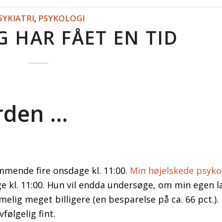
SYKIATRI
,
PSYKOLOGI
G HAR FÅET EN TID
rden …
mmende fire onsdage kl. 11:00.
Min højelskede psyko
 kl. 11:00. Hun vil endda undersøge, om min egen 
elig meget billigere (en besparelse på ca. 66 pct.).
følgelig fint.