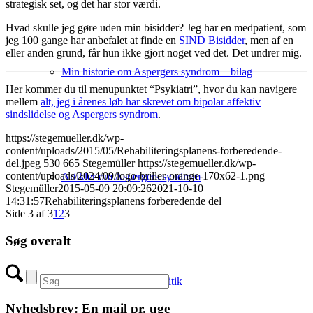
strategisk set, og det har stor værdi.
Hvad skulle jeg gøre uden min bisidder? Jeg har en medpatient, som
jeg 100 gange har anbefalet at finde en
SIND Bisidder
, men af en
eller anden grund, får hun ikke gjort noget ved det. Det undrer mig.
Min historie om Aspergers syndrom – bilag
Her kommer du til menupunktet “Psykiatri”, hvor du kan navigere
mellem
alt, jeg i årenes løb har skrevet om bipolar affektiv
sindslidelse og Aspergers syndrom
.
https://stegemueller.dk/wp-
content/uploads/2015/05/Rehabiliteringsplanens-forberedende-
del.jpeg
530
665
Stegemüller
https://stegemueller.dk/wp-
content/uploads/2024/09/logo-briller-orange-170x62-1.png
Artikler om Aspergers syndrom
Stegemüller
2015-05-09 20:09:26
2021-10-10
14:31:57
Rehabiliteringsplanens forberedende del
Side 3 af 3
1
2
3
Søg overalt
Psykiatri og psykiatripolitik
Nyhedsbrev: En mail pr. uge