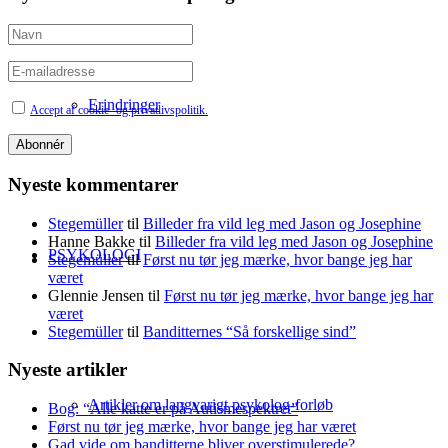
Erindringer
Accept af cookie- og privatlivspolitik.
Nyeste kommentarer
Stegemüller
til
Billeder fra vild leg med Jason og Josephine
Hanne Bakke
til
Billeder fra vild leg med Jason og Josephine
PSYKOLOGI
Stegemüller
til
Først nu tør jeg mærke, hvor bange jeg har
været
Glennie Jensen
til
Først nu tør jeg mærke, hvor bange jeg har
været
Stegemüller
til
Banditternes “Så forskellige sind”
Nyeste artikler
Artikler om langvarigt psykolog-forløb
Bog: “Alle katte er på Autismespektret”
Først nu tør jeg mærke, hvor bange jeg har været
Gad vide om banditterne bliver overstimulerede?