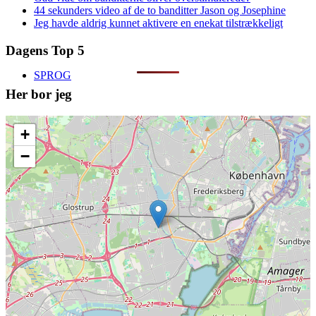
44 sekunders video af de to banditter Jason og Josephine
Jeg havde aldrig kunnet aktivere en enekat tilstrækkeligt
Dagens Top 5
SPROG
Her bor jeg
+
−
Artikler om sprog
Database med sprogfejl