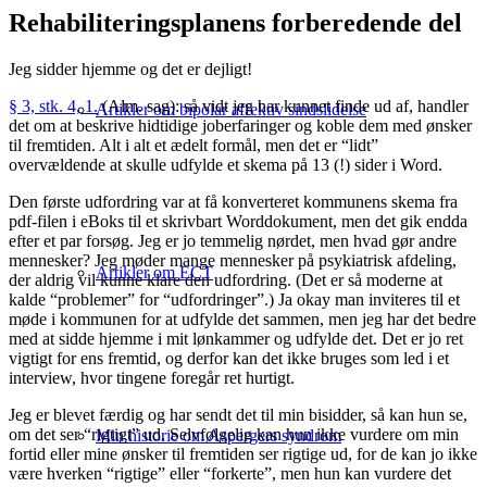
Rehabiliteringsplanens forberedende del
Jeg sidder hjemme og det er dejligt!
§ 3, stk. 4, 1.
(Alm. sag): så vidt jeg har kunnet finde ud af, handler
Artikler om bipolar affektiv sindslidelse
det om at beskrive hidtidige joberfaringer og koble dem med ønsker
til fremtiden. Alt i alt et ædelt formål, men det er “lidt”
overvældende at skulle udfylde et skema på 13 (!) sider i Word.
Den første udfordring var at få konverteret kommunens skema fra
pdf-filen i eBoks til et skrivbart Worddokument, men det gik endda
efter et par forsøg. Jeg er jo temmelig nørdet, men hvad gør andre
mennesker? Jeg møder mange mennesker på psykiatrisk afdeling,
Artikler om ECT
der aldrig vil kunne klare den udfordring. (Det er så moderne at
kalde “problemer” for “udfordringer”.) Ja okay man inviteres til et
møde i kommunen for at udfylde det sammen, men jeg har det bedre
med at sidde hjemme i mit lønkammer og udfylde det. Det er jo ret
vigtigt for ens fremtid, og derfor kan det ikke bruges som led i et
interview, hvor tingene foregår ret hurtigt.
Jeg er blevet færdig og har sendt det til min bisidder, så kan hun se,
om det ser “rigtigt” ud. Selvfølgelig kan hun ikke vurdere om min
Min historie om Aspergers syndrom
fortid eller mine ønsker til fremtiden ser rigtige ud, for de kan jo ikke
være hverken “rigtige” eller “forkerte”, men hun kan vurdere det