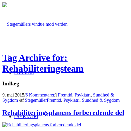
Tag Archive for:
Rehabiliteringsteam
FORSIDE
Indlæg
9. maj 2015
/
6 Kommentarer
/
i
Fremtid
,
Psykiatri
,
Sundhed &
Sygdom
/
af
Stegemüller
Fremtid
,
Psykiatri
,
Sundhed & Sygdom
Rehabiliteringsplanens forberedende del
PSYKIATRI