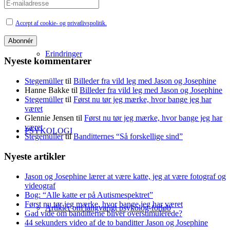
Accept af cookie- og privatlivspolitik.
Erindringer
Nyeste kommentarer
Stegemüller
til
Billeder fra vild leg med Jason og Josephine
Hanne Bakke
til
Billeder fra vild leg med Jason og Josephine
Stegemüller
til
Først nu tør jeg mærke, hvor bange jeg har
været
Glennie Jensen
til
Først nu tør jeg mærke, hvor bange jeg har
været
PSYKOLOGI
Stegemüller
til
Banditternes “Så forskellige sind”
Nyeste artikler
Jason og Josephine lærer at være katte, jeg at være fotograf og
videograf
Bog: “Alle katte er på Autismespektret”
Først nu tør jeg mærke, hvor bange jeg har været
Artikler om langvarigt psykolog-forløb
Gad vide om banditterne bliver overstimulerede?
44 sekunders video af de to banditter Jason og Josephine