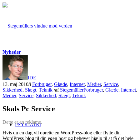
Nyheder
FORSIDE
13. maj 2010
/
i
Forbruger
,
Glæde
,
Internet
,
Medier
,
Service
,
Sikkerhed
,
Slægt
,
Teknik
/
af
Stegemüller
Forbruger
,
Glæde
,
Internet
,
Medier
,
Service
,
Sikkerhed
,
Slægt
,
Teknik
Skals Pc Service
Dette er en reklame.
PSYKIATRI
Hvis du en dag vil oprette en WordPress-blog eller flytte din
WordPress-blog til din egen host og behøver hjælp til at få det hele