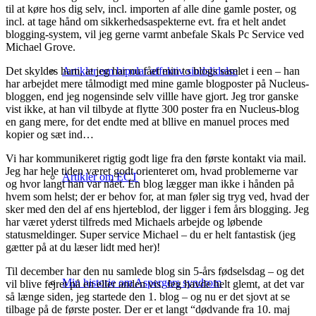
til at køre hos dig selv, incl. importen af alle dine gamle poster, og
incl. at tage hånd om sikkerhedsaspekterne evt. fra et helt andet
blogging-system, vil jeg gerne varmt anbefale Skals Pc Service ved
Michael Grove.
Det skyldes ham, at jeg har nu fået min to blogs samlet i een – han
Artikler om bipolar affektiv sindslidelse
har arbejdet mere tålmodigt med mine gamle blogposter på Nucleus-
bloggen, end jeg nogensinde selv villle have gjort. Jeg tror ganske
vist ikke, at han vil tilbyde at flytte 300 poster fra en Nucleus-blog
en gang mere, for det endte med at bllive en manuel proces med
kopier og sæt ind…
Vi har kommunikeret rigtig godt lige fra den første kontakt via mail.
Jeg har hele tiden været godt orienteret om, hvad problemerne var
Artikler om ECT
og hvor langt han var nået. En blog lægger man ikke i hånden på
hvem som helst; der er behov for, at man føler sig tryg ved, hvad der
sker med den del af ens hjerteblod, der ligger i fem års blogging. Jeg
har været yderst tilfreds med Michaels arbejde og løbende
statusmeldinger. Super service Michael – du er helt fantastisk (jeg
gætter på at du læser lidt med her)!
Til december har den nu samlede blog sin 5-års fødselsdag – og det
Min historie om Aspergers syndrom
vil blive fejret på en eller anden vis. Jeg havde helt glemt, at det var
så længe siden, jeg startede den 1. blog – og nu er det sjovt at se
tilbage på de første poster. Der er et langt “dødvande fra 10. maj