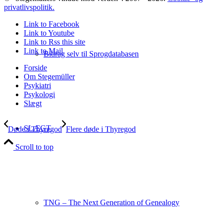
privatlivspolitik.
Link to Facebook
Link to Youtube
Link to Rss this site
Link to Mail
Bidrag selv til Sprogdatabasen
Forside
Om Stegemüller
Psykiatri
Psykologi
Slægt
SLÆGT
Døde i Thyregod
Flere døde i Thyregod
Scroll to top
TNG – The Next Generation of Genealogy