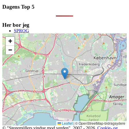
Dagens Top 5
Her bor jeg
SPROG
+
−
Artikler om sprog
Database med sprogfejl
Leaflet
|
© OpenStreetMap-bidragsydere
© "Stegemüllers vindue mod verden". 2007 - 2026.
Cookie- og