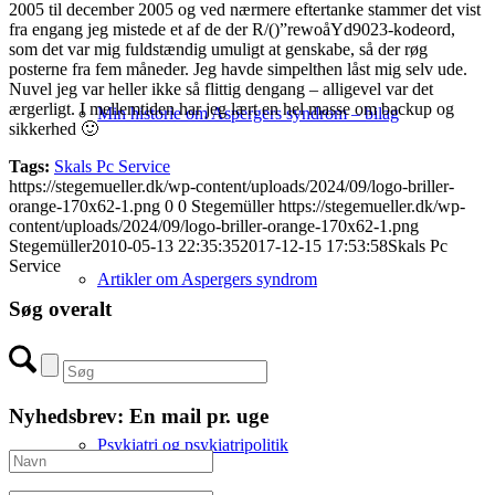
2005 til december 2005 og ved nærmere eftertanke stammer det vist
fra engang jeg mistede et af de der R/()”rewoåYd9023-kodeord,
som det var mig fuldstændig umuligt at genskabe, så der røg
posterne fra fem måneder. Jeg havde simpelthen låst mig selv ude.
Nuvel jeg var heller ikke så flittig dengang – alligevel var det
ærgerligt. I mellemtiden har jeg lært en hel masse om backup og
Min historie om Aspergers syndrom – bilag
sikkerhed 🙂
Tags:
Skals Pc Service
https://stegemueller.dk/wp-content/uploads/2024/09/logo-briller-
orange-170x62-1.png
0
0
Stegemüller
https://stegemueller.dk/wp-
content/uploads/2024/09/logo-briller-orange-170x62-1.png
Stegemüller
2010-05-13 22:35:35
2017-12-15 17:53:58
Skals Pc
Service
Artikler om Aspergers syndrom
Søg overalt
Nyhedsbrev: En mail pr. uge
Psykiatri og psykiatripolitik