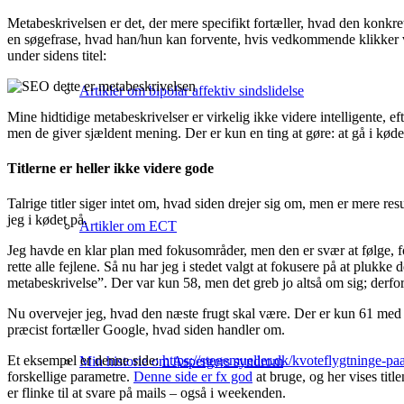
Metabeskrivelsen er det, der mere specifikt fortæller, hvad den konkrete 
en søgefrase, hvad han/hun kan forvente, hvis vedkommende klikker vi
under sidens titel:
Artikler om bipolar affektiv sindslidelse
Mine hidtidige metabeskrivelser er virkelig ikke videre intelligente, e
men de giver sjældent mening. Der er kun en ting at gøre: at gå i kødet
Titlerne er heller ikke videre gode
Talrige titler siger intet om, hvad siden drejer sig om, men er mere res
jeg i kødet på.
Artikler om ECT
Jeg havde en klar plan med fokusområder, men den er svær at følge, fo
rette alle fejlene. Så nu har jeg i stedet valgt at fokusere på at plukke
metabeskrivelse”. Der var kun 58, men det greb jo altså om sig; derfor
Nu overvejer jeg, hvad den næste frugt skal være. Der er kun 61 med for l
præcist fortæller Google, hvad siden handler om.
Et eksempel er denne side:
https://stegemueller.dk/kvoteflygtninge-pa
Min historie om Aspergers syndrom
forskellige parametre.
Denne side er fx god
at bruge, og her vises tit
er flinke til at svare på mails – også i weekenden.