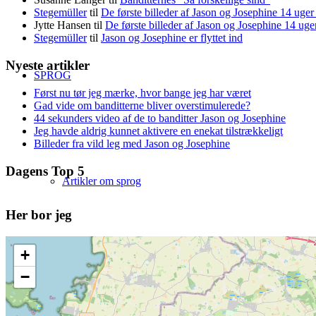
Stegemüller
til
De første billeder af Jason og Josephine 14 uge
Jytte Hansen
til
De første billeder af Jason og Josephine 14 ug
Stegemüller
til
Jason og Josephine er flyttet ind
Nyeste artikler
SPROG
Først nu tør jeg mærke, hvor bange jeg har været
Gad vide om banditterne bliver overstimulerede?
44 sekunders video af de to banditter Jason og Josephine
Jeg havde aldrig kunnet aktivere en enekat tilstrækkeligt
Billeder fra vild leg med Jason og Josephine
Dagens Top 5
Artikler om sprog
Her bor jeg
+
−
Database med sprogfejl