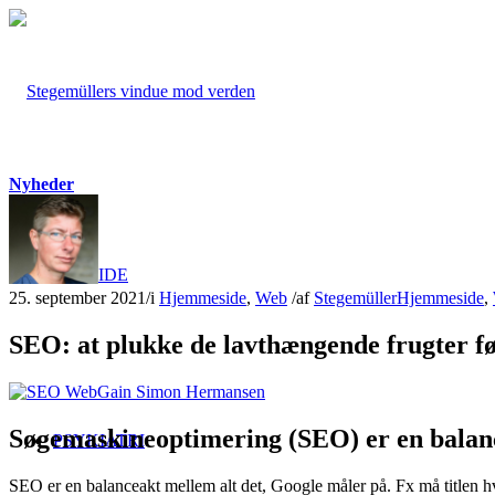
Nyheder
FORSIDE
25. september 2021
/
i
Hjemmeside
,
Web
/
af
Stegemüller
Hjemmeside
,
SEO: at plukke de lavthængende frugter fø
Søgemaskineoptimering (SEO) er en balan
PSYKIATRI
SEO er en balanceakt mellem alt det, Google måler på. Fx må titlen h