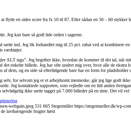
e at flytte en sides score fra fx 10 til 87. Efter sådan en 50 – 60 stykker 
. Jeg kan bare så godt lide orden i sagerne.
l sætte ind. Jeg fik forhandlet mig til 25 pct. rabat ved at kombinere en
is værktøjer.
gler ALT tags”. Jeg begriber ikke, hvordan de kommer til det tal, når 
af det enkelte billede. Jeg har ofte undret mig over, hvor alle de ekstra
gen af dem, og en side så efterfølgende bare har en form for pladsholder
 sig selv, for selvom jeg er et arbejdsomt menneske, går jeg lige godt ik
t burde. Jeg kontaktede supporten, som vejledte om en lidt anden fremga
følgelig ikke sætte tagget på 7.000 billeder på en time. Det vil vel væ
ptimering
ansen-webgain.jpeg
531
665
Stegemüller
https://stegemueller.dk/wp-co
de lavthængende frugter først