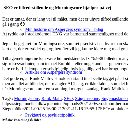
SEO er tilfredsstillende og Morningscore hjælper på vej
Det er tungt, der er lang vej til målet, men det er uhyre tilfredsstillend
gå i gang 🙂
Min historie om Aspergers syndrom – bilag
At rydde op i stedkoderne i TNG var barnemad sammenlignet med dette
Jeg er begejstret for Morningscore, som ret præcist viser, hvor man ska
lært det, der er ryddet op, og herefter vil jeg kunne klare mig med grat
Tilbagemeldingerne kan være lidt nedslående: fx “6.938 billeder man
størrelsesvarianter, som temaet Enfold – eller noget andet – genererer 
bare er fyld. Ulempen er selvfølgelig, hvis jeg alligevel har brugt no
Artikler om Aspergers syndrom
Det gode er, at Rank Math vist nok er i stand til at sætte tagget på af
men antallet af billeder, der mangler ALT tag, er ikke faldet, som de
når Morningscore kører en scanning i morgen søndag. Rank Math kan selv
Tags:
Morningscore
,
Rank Math
,
SEO
,
Søgemaskine
,
Søgemaskineo
https://stegemueller.dk/wp-content/uploads/2021/09/seo-simon-herm
Stegemüller
2021-09-25 16:00:21
2021-11-16 15:55:17
SEO: at plukke 
Psykiatri og psykiatripolitik
Måske kan du også lide: