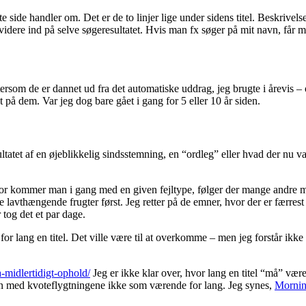
side handler om. Det er de to linjer lige under sidens titel. Beskrivelsen
dere ind på selve søgeresultatet. Hvis man fx søger på mit navn, får m
ftersom de er dannet ud fra det automatiske uddrag, jeg brugte i årevis 
 på dem. Var jeg dog bare gået i gang for 5 eller 10 år siden.
ultatet af en øjeblikkelig sindsstemning, en “ordleg” eller hvad der nu v
r kommer man i gang med en given fejltype, følger der mange andre med.
 de lavthængende frugter først. Jeg retter på de emner, hvor der er færres
 tog det et par dage.
ang en titel. Det ville være til at overkomme – men jeg forstår ikke helt 
a-midlertidigt-ophold/
Jeg er ikke klar over, hvor lang en titel “må” være
len med kvoteflygtningene ikke som værende for lang. Jeg synes,
Mornin