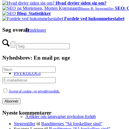
Hvad drejer siden sig om?
SEO: Ov
Hanne B. Stegemüller
Blog: Statistikker
Fordele ved hukommelsestabet
Søg overalt
Erindringer
Nyhedsbrev: En mail pr. uge
PSYKOLOGI
Accept af cookie- og privatlivspolitik.
Nyeste kommentarer
Artikler om langvarigt psykolog-forløb
Stegemüller
til
Banditternes “Så forskellige sind”
Susanne Langer
til
Banditternes “Så forskellige sind”