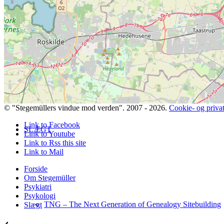
Bidrag selv til Sprogdatabasen
© "Stegemüllers vindue mod verden". 2007 - 2026.
Cookie- og privatl
Link to Facebook
SLÆGT
Link to Youtube
Link to Rss this site
Link to Mail
Forside
Om Stegemüller
Psykiatri
Psykologi
TNG – The Next Generation of Genealogy Sitebuilding
Slægt