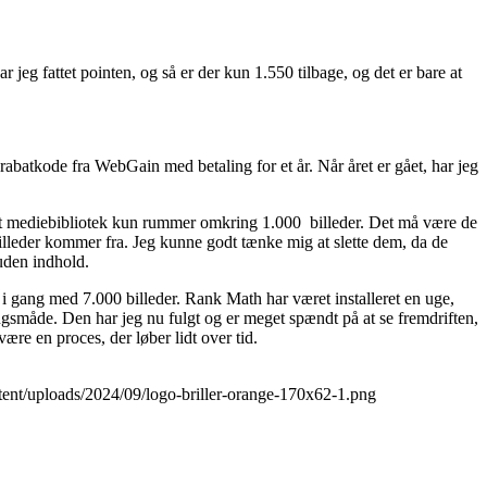
har jeg fattet pointen, og så er der kun 1.550 tilbage, og det er bare at
 rabatkode fra WebGain med betaling for et år. Når året er gået, har jeg
mit mediebibliotek kun rummer omkring 1.000 billeder. Det må være de
 billeder kommer fra. Jeg kunne godt tænke mig at slette dem, da de
 uden indhold.
ke i gang med 7.000 billeder. Rank Math har været installeret en uge,
ngsmåde. Den har jeg nu fulgt og er meget spændt på at se fremdriften,
re en proces, der løber lidt over tid.
ntent/uploads/2024/09/logo-briller-orange-170x62-1.png