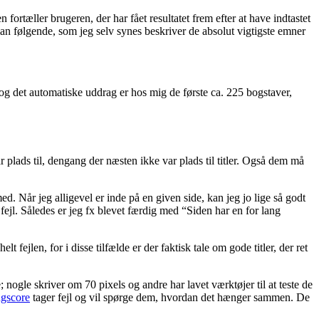
 fortæller brugeren, der har fået resultatet frem efter at have indtastet
an følgende, som jeg selv synes beskriver de absolut vigtigste emner
– og det automatiske uddrag er hos mig de første ca. 225 bogstaver,
ar plads til, dengang der næsten ikke var plads til titler. Også dem må
 Når jeg alligevel er inde på en given side, kan jeg jo lige så godt
t fejl. Således er jeg fx blevet færdig med “Siden har en for lang
fejlen, for i disse tilfælde er der faktisk tale om gode titler, der ret
; nogle skriver om 70 pixels og andre har lavet værktøjer til at teste de
gscore
tager fejl og vil spørge dem, hvordan det hænger sammen. De