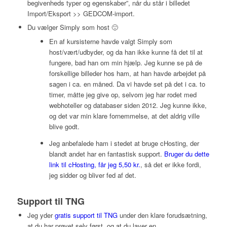
begivenheds typer og egenskaber”, når du står i billedet
Import/Eksport >> GEDCOM-import.
Du vælger Simply som host 🙂
En af kursisterne havde valgt Simply som
host/vært/udbyder, og da han ikke kunne få det til at
fungere, bad han om min hjælp. Jeg kunne se på de
forskellige billeder hos ham, at han havde arbejdet på
sagen i ca. en måned. Da vi havde set på det i ca. to
timer, måtte jeg give op, selvom jeg har rodet med
webhoteller og databaser siden 2012. Jeg kunne ikke,
og det var min klare fornemmelse, at det aldrig ville
blive godt.
Jeg anbefalede ham i stedet at bruge cHosting, der
blandt andet har en fantastisk support.
Bruger du dette
link til cHosting, får jeg 5,50 kr.
, så det er ikke fordi,
jeg sidder og bliver fed af det.
Support til TNG
Jeg yder
gratis support til TNG
under den klare forudsætning,
at du har prøvet selv først, og at du laver en