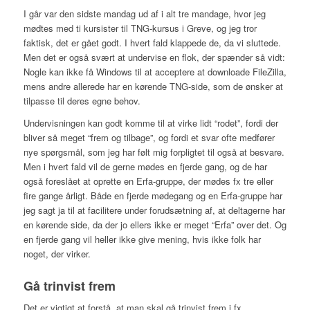
I går var den sidste mandag ud af i alt tre mandage, hvor jeg
mødtes med ti kursister til TNG-kursus i Greve, og jeg tror
faktisk, det er gået godt. I hvert fald klappede de, da vi sluttede.
Men det er også svært at undervise en flok, der spænder så vidt:
Nogle kan ikke få Windows til at acceptere at downloade FileZilla,
mens andre allerede har en kørende TNG-side, som de ønsker at
tilpasse til deres egne behov.
Undervisningen kan godt komme til at virke lidt “rodet”, fordi der
bliver så meget “frem og tilbage”, og fordi et svar ofte medfører
nye spørgsmål, som jeg har følt mig forpligtet til også at besvare.
Men i hvert fald vil de gerne mødes en fjerde gang, og de har
også foreslået at oprette en Erfa-gruppe, der mødes fx tre eller
fire gange årligt. Både en fjerde mødegang og en Erfa-gruppe har
jeg sagt ja til at facilitere under forudsætning af, at deltagerne har
en kørende side, da der jo ellers ikke er meget “Erfa” over det. Og
en fjerde gang vil heller ikke give mening, hvis ikke folk har
noget, der virker.
Gå trinvist frem
Det er vigtigt at forstå, at man skal gå trinvist frem i fx