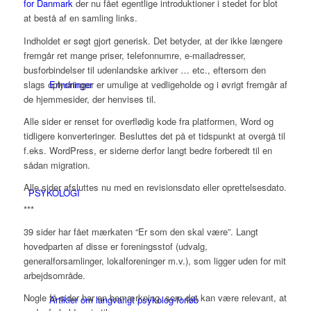
for Danmark
der nu fået egentlige introduktioner i stedet for blot
at bestå af en samling links.
Indholdet er søgt gjort generisk. Det betyder, at der ikke længere
fremgår ret mange priser, telefonnumre, e-mailadresser,
busforbindelser til udenlandske arkiver … etc., eftersom den
slags oplysninger er umulige at vedligeholde og i øvrigt fremgår af
Erindringer
de hjemmesider, der henvises til.
Alle sider er renset for overflødig kode fra platformen, Word og
tidligere konverteringer. Besluttes det på et tidspunkt at overgå til
f.eks. WordPress, er siderne derfor langt bedre forberedt til en
sådan migration.
Alle sider afsluttes nu med en revisionsdato eller oprettelsesdato.
PSYKOLOGI
***
39 sider har fået mærkaten “Er som den skal være”. Langt
hovedparten af disse er foreningsstof (udvalg,
generalforsamlinger, lokalforeninger m.v.), som ligger uden for mit
arbejdsområde.
Nogle få sider har en bemærkning, som det kan være relevant, at
Artikler om langvarigt psykolog-forløb