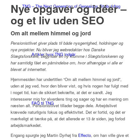
Nye opgaver og idéer –
TNG – The Next Generation of Genealogy Sitebuilding
og et liv uden SEO
Om alt mellem himmel og jord
Pensionistlivet giver plads til både nysgerrighed, holdninger og
nye projekter. Nu bliver jeg webredaktør hos Danske
Artikler hvor TNG indgår
Slægtsforskere, begynder en ny klumme i Slægtsforskeren og
har samtidig fået en påmindelse om, hvor afhængige vi alle er
blevet af internettet.
Hjemmesiden har undertitlen “Om alt mellem himmel og jord”,
uden at jeg ved, hvor den bliver vist, og hvis nogen har fulgt med
i noget tid, kan de sikkert bekræfte, at det er sandt. Jeg
interesserer mig for alverdens ting og sager og har en mening om
FAQ til TNG
næsten alt. Pensionistlivet tillader begge dele. Arbejdslivet
krævede naturligvis fokus og effektivitet. Det er fortid, og det er
mærkeligt at tænke på, at det allerede er 13 år siden, jeg forlod
arbejdsmarkedet.
Engang spurgte jeg Martin Dyrhøj fra
Effecto
, om han ville give et