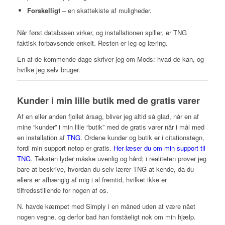
Forskelligt
– en skattekiste af muligheder.
Når først databasen virker, og installationen spiller, er TNG
faktisk forbavsende enkelt. Resten er leg og læring.
En af de kommende dage skriver jeg om Mods: hvad de kan, og
hvilke jeg selv bruger.
Kunder i min lille butik med de gratis varer
Af en eller anden fjollet årsag, bliver jeg altid så glad, når en af
mine “kunder” i min lille “butik” med de gratis varer når i mål med
en installation af
TNG
. Ordene kunder og butik er i citationstegn,
fordi min support netop er gratis.
Her læser du om min support til
TNG
. Teksten lyder måske uvenlig og hård; i realiteten prøver jeg
bare at beskrive, hvordan du selv lærer TNG at kende, da du
ellers er afhængig af mig i al fremtid, hvilket ikke er
tilfredsstillende for nogen af os.
N. havde kæmpet med Simply i en måned uden at være nået
nogen vegne, og derfor bad han forståeligt nok om min hjælp.