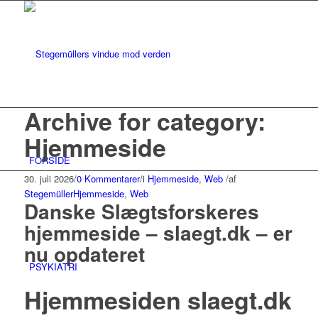
Archive for category:
Hjemmeside
FORSIDE
30. juli 2026
/
0 Kommentarer
/
i
Hjemmeside
,
Web
/
af
Stegemüller
Hjemmeside
,
Web
Danske Slægtsforskeres
hjemmeside – slaegt.dk – er
nu opdateret
PSYKIATRI
Hjemmesiden slaegt.dk