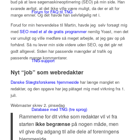
bud på at lave søgemaskineoptimering (SEO) på min side. Han
svarede ærligt, at det ikke ville være muligt, da der er alt for
Forum for FAQ til TNG
mange emner. Og det havde han selvfølgelig ret i.
Forud for min henvendelse til Martin, havde jeg selv forsøgt mig
med
SEO med et af de gratis programmer
nemlig Yoast, men det
var umuligt og ville medføre så meget arbejde, at jeg gav op på
forhånd. Så nu lever min side videre uden SEO, og det går ret
godt alligevel. Siden har passende mængder af trafik og
passende mange kommentarer.
TNG-support
Nyt “job” som webredaktør
Danske Slægtsforskeres hjemmeside
har længe manglet en
redaktør, og den opgave har jeg påtaget mig med virkning fra 1.
juli.
Webmaster skrev 2. pinsedag
Database med TNG (tre sprog)
Rammerne for dit virke som redaktør vil vi fra
starten
ikke begrænse
på nogen måde, men
vil give dig adgang til alle dele af foreningens
hjemmeside.