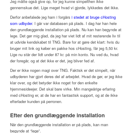
Jeg måtte også give op, for jeg kunne simpelthen ikke
gennemskue det. Lige meget hvad vi gjorde, lykkedes det ikke.
Derfor anbefalede jeg ham i forgårs
i stedet at bruge cHosting
som udbyder
. I går var databasen på plads. I dag har han hele
den grundlæggende installation på plads. Nu kan han begynde at
lege. Det gør mig glad, da jeg har viet lidt af mit resterende liv til
at udvide kendskabet til TNG. Bare for at gøre det klart: hvis du
bruger mit link og køber en pakke hos cHosting, får jeg 5,50 kr.
Lige nu står der lidt under 87 kr. på min konto. Nu ved du, hvad
der foregår, og at det ikke er det, jeg bliver fed af.
Der er ikke nogen magi over TNG. Faktisk er det simpelt, når
udbyderen har gjort deres del af arbejdet. Hvad de gør, er jeg ikke
klar over, og det betyder ikke noget for den enkelte
hjemmesideejer. Det skal bare virke. Min mangeårige erfaring
med cHosting er, at de har en fantastisk support, og at de ikke
efterlader kunden på perronen.
Efter den grundlæggende installation
Når den grundlæggende installation er på plads, kan man
begynde at “lege”.