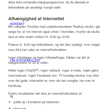
altså
ikke
omhandle slægtsprogrammer, da de allerede er
behandlede på uendeligt mange sider.
Afhængighed af internettet
KONTAKT
Min udbyder (YouSee med underleverandøren Radius) skulle i går
sørge for, at mit internet også virker i fremtiden, hvorfor de skulle
lave et eller andet mellem kl. 8:00 og 12:00.
Præcis kl. 8:05 røg forbindelsen, og det blev tydeligt, hvor meget
man
ikke
kan uden en internetforbindelse.
Ingen kirkebøger og ingen folketællinger. Sådan var det at
OM STEGEMÜLLER
slægtsforske for 20 år siden.
Heller ingen ChatGPT, ingen netbank, ingen e-mails, ingen gåtur
med podcast, ingen Facebook osv. Til hverdag tænker man ikke
over det gode, internettet er, men når det mangler, har man et
handicap.
Endnu forudsætter det ikke en internetforbindelse at:
rydde op i kontakter på telefonen
støvsuge