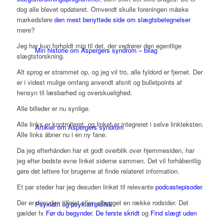
dog alle blevet opdateret. Omvendt skulle foreningen måske
markedsføre
den mest benyttede side om slægtsbetegnelser
mere?
Jeg har kun forholdt mig til det, der vedrører den egentlige
Min historie om Aspergers syndrom – bilag
slægtsforskning.
Alt sprog er strammet op, og jeg vil tro, alle fyldord er fjernet. Der
er i videst mulige omfang anvendt afsnit og bulletpoints af
hensyn til læsbarhed og overskuelighed.
Alle billeder er nu synlige.
Alle links er kontrolleret, og linket er integreret i selve linkteksten.
Artikler om Aspergers syndrom
Alle links åbner nu i en ny fane.
Da jeg efterhånden har et godt overblik over hjemmesiden, har
jeg efter bedste evne linket siderne sammen. Det vil forhåbentlig
gøre det lettere for brugerne at finde relateret information.
Et par steder har jeg desuden linket til relevante
podcastepisoder
.
Der er desuden tilføjet eller udbygget en række rodsider. Det
Psykiatri og psykiatripolitik
gælder fx
Før du begynder
,
De første skridt
og
Find slægt uden