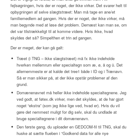
fejlsøgningen, hvis der er noget, der ikke virker. Det svarer helt til
opbygningen af selve slægtstræet: Man må tage en ane/et
familiemedlem ad gangen. Hvis der er noget, der ikke virker, må
man begynde med at løse det problem. Dernæst kan man se, om
det var tilstrækkeligt til at komme videre. Hvis ikke, hvad
skyldes det så? Simpelthen et trin ad gangen.
Der er meget, der kan gå galt:
Træet (i TNG – ikke slægtstræet) må fx ikke indeholde
hverken mellemrum eller specialtegn som æ, ø, å og ü. Det
allernemmeste er at kalde det tree1 både i ID og i Trænavn.
Så er man sikker på, at der ikke opstår problemer af den
grund.
Domænenavnet må heller ikke indeholde specialtegnene. Jeg
ved godt, at føtex.dk virker, men det skyldes, at de har gjort
noget “ekstra” (som jeg ikke lige ved, hvad er). Hvis du vil
gøre det nemmest muligt for dig selv, skal du undlade at
bruge specialtegnene i dit domænenavn.
Den første gang, du uploader en GEDCOM-fil til TNG, skal du
huske at sætte flueben i “Godkend data for alle nye