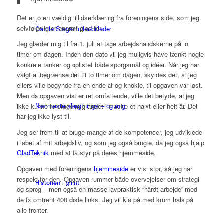
Det er jo en vældig tillidserklæring fra foreningens side, som jeg
selvfølgelig er enormt glad for.
Gamle Stegemüller-billeder
Jeg glæder mig til fra 1. juli at tage arbejdshandskerne på to
timer om dagen. Inden den dato vil jeg muligvis have tænkt nogle
konkrete tanker og oplistet både spørgsmål og idéer. Når jeg har
valgt at begrænse det til to timer om dagen, skyldes det, at jeg
ellers ville begynde fra en ende af og knokle, til opgaven var løst.
Men da opgaven vist er ret omfattende, ville det betyde, at jeg
Nærmeste slægtninge – og mig
ikke kunne foretage mig andet i måske et halvt eller helt år. Det
har jeg ikke lyst til.
Jeg ser frem til at bruge mange af de kompetencer, jeg udviklede
i løbet af mit arbejdsliv, og som jeg også brugte, da jeg også hjalp
GladTeknik
med at få styr på deres hjemmeside.
Opgaven med foreningens
hjemmeside
er vist stor, så jeg har
respekt for den. Opgaven rummer både overvejelser om strategi
Historien i glimt
og sprog – men også en masse lavpraktisk “hårdt arbejde” med
de fx omtrent 400 døde links. Jeg vil klø på med krum hals på
alle fronter.