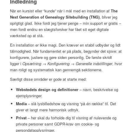
Indledning
Når en kursist eller “kunde” når i mål med en installation af
The
Next Generation of Genealogy Sitebuilding
(TNG)
, bliver jeg
oprigtigt glad. Ikke fordi jeg tjener penge – min support er gratis –
men fordi endnu en slægtsforsker har fået sit eget digitale
værksted op at stå.
En installation er ikke magi. Den kræver en stabil udbyder og lidt
tålmodighed. Når fundamentet er på plads, begynder det sjove: at
konfigurere, justere og gøre siden personlig. De første skridt
ligger i
Opsætning → Konfigurering → Generelle indstillinger
, hvor
man roligt og systematisk kan gennemgå sektionerne.
Særligt disse områder er gode at starte med:
Webstedets design og definitioner
– navn, beskrivelse og
ejeroplysninger.
Media
– slå lysbilledshow og visning “på én række” til. Det
giver et langt mere harmonisk udtryk.
Privat
– her skal du forholde dig til visning af nulevende og
private personer samt GDPR-krav om cookie- og
persondataoplysninger.