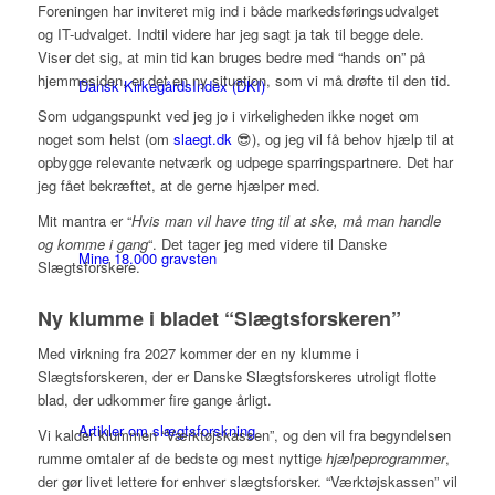
Foreningen har inviteret mig ind i både markedsføringsudvalget
og IT-udvalget. Indtil videre har jeg sagt ja tak til begge dele.
Viser det sig, at min tid kan bruges bedre med “hands on” på
hjemmesiden, er det en ny situation, som vi må drøfte til den tid.
Dansk KirkegårdsIndex (DKI)
Som udgangspunkt ved jeg jo i virkeligheden ikke noget om
noget som helst (om
slaegt.dk
😎), og jeg vil få behov hjælp til at
opbygge relevante netværk og udpege sparringspartnere. Det har
jeg fået bekræftet, at de gerne hjælper med.
Mit mantra er “
Hvis man vil have ting til at ske, må man handle
og komme i gang
“. Det tager jeg med videre til Danske
Mine 18.000 gravsten
Slægtsforskere.
Ny klumme i bladet “Slægtsforskeren”
Med virkning fra 2027 kommer der en ny klumme i
Slægtsforskeren, der er Danske Slægtsforskeres utroligt flotte
blad, der udkommer fire gange årligt.
Artikler om slægtsforskning
Vi kalder klummen “Værktøjskassen”, og den vil fra begyndelsen
rumme omtaler af de bedste og mest nyttige
hjælpeprogrammer
,
der gør livet lettere for enhver slægtsforsker. “Værktøjskassen” vil