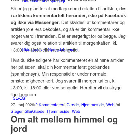
Database med sprogfejl
Så er jeg glad for at modtage dem i relation til artiklen, dvs.
i artiklens kommentarfelt herunder, ikke på Facebook
. Det skyldes, at kommentarer og
og ikke via Messenger
artiklen jo ellers dekobles, og så er din kommentar ikke
noget værd i fremtiden. Det er ærgerligt for os begge. Jeg
svarer dig også relation til artiklen til morgenkaffen, kl.
Bidrag selv til Sprogdatabasen
13:00, kl. 18:00 eller ved sengetid.
Hvis du ikke tidligere har kommenteret en af mine artikler
her på siden, skal din kommentar først godkendes
(spamhensyn). Min responstid er under normale
omstændigheder kort. Jeg svarer til morgenkaffen, kl.
13:00, kl. 18:00 eller ved sengetid. Herefter vil du stryge
lige igennem.
SLÆGT
27. maj 2026
/
2 Kommentarer
/
i
Glæde
,
Hjemmeside
,
Web
/
af
Stegemüller
Glæde
,
Hjemmeside
,
Web
Om alt mellem himmel og
jord