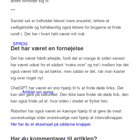
andre forholder sig til.
***
Samlet set er indholdet blevet mere ensartet, lettere at
vedligeholde og forhåbentlig også lettere for brugerne at finde
rundt i. Det har i hvert fald været mit mål.
SPROG
Det har været en fornøjelse
Det har været hårdt arbejde, fordi det er mange år siden senest
har været udsat for et sådant “make over” og ind i mellem har det
også været lidt op ad bakke, men sådan er det, når man kaster
sig over noget nyt.
ChatGPT har været en stor hjælp til fx at finde døde links. Det
Artikler om sprog
kan den gøre på sekundet. Den ikke bare finder de døde link, den
kan også finde ud af, hvor siden i stedet er flyttet hen.
Robotten har også været en kæmpe hjælp til at gøre de mest
uoverskuelige sider overskuelige ved hjælp af intervalknapper.
Her har du et eksempel på sådanne knapper
.
Har du kommentarer til artiklen?