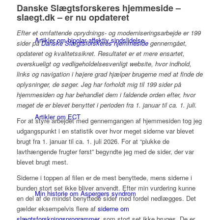
Danske Slægtsforskeres hjemmeside –
slaegt.dk – er nu opdateret
Efter et omfattende oprydnings- og moderniseringsarbejde er 199
Artikler om bipolar affektiv sindslidelse
sider på
Danske Slægtsforskeres hjemmeside
gennemgået,
opdateret og kvalitetssikret. Resultatet er et mere ensartet,
overskueligt og vedligeholdelsesvenligt website, hvor indhold,
links og navigation i højere grad hjælper brugerne med at finde de
oplysninger, de søger. Jeg har forholdt mig til 199 sider på
hjemmesiden og har behandlet dem i faldende orden efter, hvor
meget de er blevet benyttet i perioden fra 1. januar til ca. 1. juli.
Artikler om ECT
For at styre arbejdet med gennemgangen af hjemmesiden tog jeg
udgangspunkt i en statistik over hvor meget siderne var blevet
brugt fra 1. januar til ca. 1. juli 2026. For at “plukke de
lavthængende frugter først” begyndte jeg med de sider, der var
blevet brugt mest.
Siderne i toppen af filen er de mest benyttede, mens siderne i
bunden stort set ikke bliver anvendt. Efter min vurdering kunne
Min historie om Aspergers syndrom
en del af de mindst benyttede sider med fordel nedlægges. Det
gælder eksempelvis flere af
siderne om
slægtsforskningsprogrammer
, som stort set ikke bruges. De er