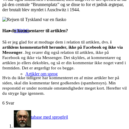
på den centrale “Brunnenplatz” og se disse to for et jødisk ægtepar,
der brutalt blev myrdet i Auschwitz i 1944.
SPROG
Har du kommentarer til artiklen?
Så er jeg glad for at modtage dem i relation til artiklen, dvs.
i
artiklens kommentarfelt herunder, ikke på Facebook og ikke via
Messenger
. Jeg svarer dig også relation til artiklen, ikke på
Facebook og ikke via Messenger. Det skyldes, at kommentarer og
artiklen jo ellers dekobles, og så er din kommentar ikke noget værd i
fremtiden. Det er ærgerligt for os begge.
Artikler om sprog
Hvis du ikke tidligere har kommenteret en af mine artikler her på
siden, skal din kommentar først godkendes (spamhensyn). Min
responstid er under normale omstændigheder meget kort. Herefter vil
du stryge lige igennem.
6
Svar
Database med sprogfejl