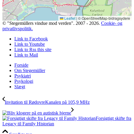
Leaflet
|
© OpenStreetMap-bidragsydere
© "Stegemüllers vindue mod verden". 2007 - 2026.
Cookie- og
privatlivspolitik.
Link to Facebook
Link to Youtube
Link to Rss this site
Link to Mail
Forside
Om Stegemüller
Psykiatri
Psykologi
Slægt
Invitation til RødovreKanalen på 105,9 MHz
Forsigtigt skifte fra
Legacy til Family Historian