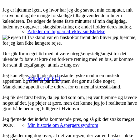
Jeg er hjemme igen, og hvor har jeg dog savnet min computer, mit
skrivebord og de mange forskellige tilbagevendende rutiner i
kalenderen. De udgør de første faste minutter af min dagligdag,
inden nye opgaver i slægtsforskning og andet holder deres indtog.
Artikler om bipolar affektiv sindslidelse
For fremtiden bliver jeg hjemme,
for jeg kan ikke længere rejse.
Der gik for meget tid med at være utryg/ængstelig/angst for det
ukendte fx bare at køre den forkerte retning med en bus, at komme
for sent til togafgange, at miste ting osv.
Jeg kan ellers godt lide den bastante tyske mad men mistede
Artikler om ECT
appetitten og tabte et par kilo (men det gør nu ikke noget).
Manglende appetit er ofte udtryk for en mental stresstilstand.
Jeg fik det først bedre, da jeg lod som om, jeg var hjemme og lavede
noget af det, jeg plejer at gøre, men det kunne jeg jo i realiteten have
gjort både bedre og billigere i Hvidovre.
Jeg fjernede det indefra kommende pres, og så gik det straks meget
bedre.
Min historie om Aspergers syndrom
Jeg glæder mig dog over, at det var rejsen, der var en fiasko – ikke