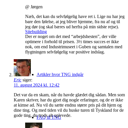
@ Jørgen
Næh, det kan du selvfølgelig have ret i. Lige nu har jeg
bare den følelse, at jeg bliver hjemme, fra nu af og til
jeg dør (og skal bæres ud herfra på min sidste rejse).
Sitebuilding
Der er noget om det med “arbejdshesten”, der ville
optimere i forhold til prisen. 3½ times succes er ikke
nok, om end Industrimuseet i Guben og samtalen med
flygtningen selvfølgelig var positive indslag.
Artikler hvor TNG indgår
Eric
siger:
11. august 2024 kl. 12:42
Det var da en skam, når du havde glædet dig sådan. Men som
Karen skriver, har du gjort dig nogle erfaringer, og de er ikke
at kimse ad. Nu vil du sætte endnu større pris på dit hjem og
dine ting. Og med tiden vil du huske turen til Tyskland for de
gode ting, du trods alt oplevede.
FAQ til TNG