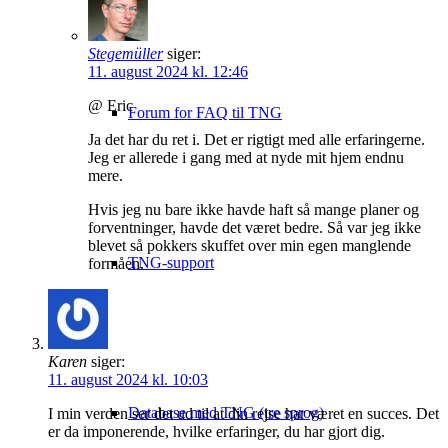
Stegemüller
siger:
11. august 2024 kl. 12:46
@ Eric
Forum for FAQ til TNG
Ja det har du ret i. Det er rigtigt med alle erfaringerne.
Jeg er allerede i gang med at nyde mit hjem endnu
mere.
Hvis jeg nu bare ikke havde haft så mange planer og
forventninger, havde det været bedre. Så var jeg ikke
blevet så pokkers skuffet over min egen manglende
TNG-support
formåen.
Karen
siger:
11. august 2024 kl. 10:03
Database med TNG (tre sprog)
I min verden ser det ud til at din rejse har været en succes. Det
er da imponerende, hvilke erfaringer, du har gjort dig.