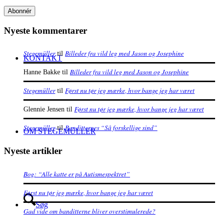
Nyeste kommentarer
Stegemüller
Billeder fra vild leg med Jason og Josephine
til
KONTAKT
Billeder fra vild leg med Jason og Josephine
Hanne Bakke
til
Stegemüller
Først nu tør jeg mærke, hvor bange jeg har været
til
Først nu tør jeg mærke, hvor bange jeg har været
Glennie Jensen
til
Stegemüller
Banditternes “Så forskellige sind”
til
OM STEGEMÜLLER
Nyeste artikler
Bog: “Alle katte er på Autismespektret”
Først nu tør jeg mærke, hvor bange jeg har været
Søg
Gad vide om banditterne bliver overstimulerede?