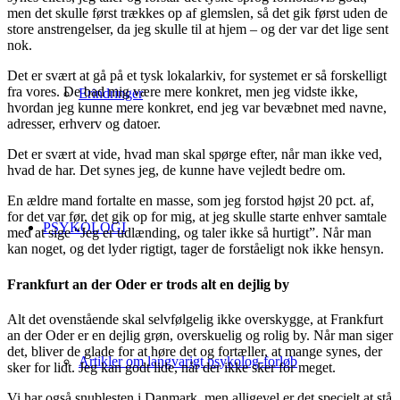
men det skulle først trækkes op af glemslen, så det gik først uden de
store anstrengelser, da jeg skulle til at hjem – og der var det lige sent
nok.
Det er svært at gå på et tysk lokalarkiv, for systemet er så forskelligt
fra vores. De bad mig være mere konkret, men jeg vidste ikke,
Erindringer
hvordan jeg kunne mere konkret, end jeg var bevæbnet med navne,
adresser, erhverv og datoer.
Det er svært at vide, hvad man skal spørge efter, når man ikke ved,
hvad de har. Det synes jeg, de kunne have vejledt bedre om.
En ældre mand fortalte en masse, som jeg forstod højst 20 pct. af,
for det var før, det gik op for mig, at jeg skulle starte enhver samtale
PSYKOLOGI
med at sige “Jeg er udlænding, og taler ikke så hurtigt”. Når man
kan noget, og det lyder rigtigt, tager de forståeligt nok ikke hensyn.
Frankfurt an der Oder er trods alt en dejlig by
Alt det ovenstående skal selvfølgelig ikke overskygge, at Frankfurt
an der Oder er en dejlig grøn, overskuelig og rolig by. Når man siger
det, bliver de glade for at høre det og fortæller, at mange synes, der
Artikler om langvarigt psykolog-forløb
sker for lidt. Jeg kan godt lide, når der ikke sker for meget.
Vi har også snublesten i Danmark, men alligevel er det specielt at stå