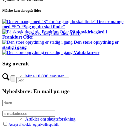
Måske kan du også lide:
Der er mange
med “S”: “Søg og du skal finde”
På skovkirkegård i
Dansk KirkegårdsIndex (DKI)
Frankfurt Oder
Den store oprydning er
stadig i gang
Valutakurser
Søg overalt
Mine 18.000 gravsten
Nyhedsbrev: En mail pr. uge
Artikler om slægtsforskning
Accept af cookie- og privatlivspolitik.