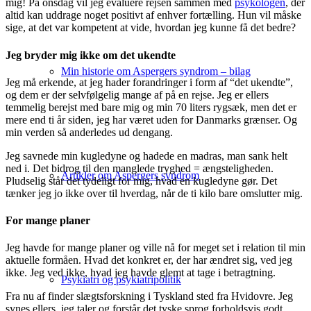
mig! På onsdag vil jeg evaluere rejsen sammen med
psykologen
, der
altid kan uddrage noget positivt af enhver fortælling. Hun vil måske
sige, at det var kompetent at vide, hvordan jeg kunne få det bedre?
Jeg bryder mig ikke om det ukendte
Min historie om Aspergers syndrom – bilag
Jeg må erkende, at jeg hader forandringer i form af “det ukendte”,
og dem er der selvfølgelig mange af på en rejse. Jeg er ellers
temmelig berejst med bare mig og min 70 liters rygsæk, men det er
mere end ti år siden, jeg har været uden for Danmarks grænser. Og
min verden så anderledes ud dengang.
Jeg savnede min kugledyne og hadede en madras, man sank helt
ned i. Det bidrog til den manglede tryghed = ængsteligheden.
Artikler om Aspergers syndrom
Pludselig står det tydeligt for mig, hvad en kugledyne gør. Det
tænker jeg jo ikke over til hverdag, når de ti kilo bare omslutter mig.
For mange planer
Jeg havde for mange planer og ville nå for meget set i relation til min
aktuelle formåen. Hvad det konkret er, der har ændret sig, ved jeg
ikke. Jeg ved ikke, hvad jeg havde glemt at tage i betragtning.
Psykiatri og psykiatripolitik
Fra nu af finder slægtsforskning i Tyskland sted fra Hvidovre. Jeg
synes ellers, jeg taler og forstår det tyske sprog forholdsvis godt,