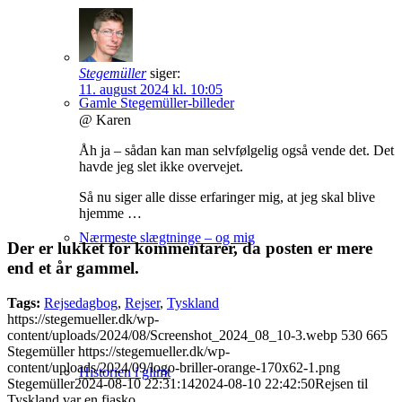
Stegemüller
siger:
11. august 2024 kl. 10:05
Gamle Stegemüller-billeder
@ Karen
Åh ja – sådan kan man selvfølgelig også vende det. Det
havde jeg slet ikke overvejet.
Så nu siger alle disse erfaringer mig, at jeg skal blive
hjemme …
Nærmeste slægtninge – og mig
Der er lukket for kommentarer, da posten er mere
end et år gammel.
Tags:
Rejsedagbog
,
Rejser
,
Tyskland
https://stegemueller.dk/wp-
content/uploads/2024/08/Screenshot_2024_08_10-3.webp
530
665
Stegemüller
https://stegemueller.dk/wp-
content/uploads/2024/09/logo-briller-orange-170x62-1.png
Historien i glimt
Stegemüller
2024-08-10 22:31:14
2024-08-10 22:42:50
Rejsen til
Tyskland var en fiasko