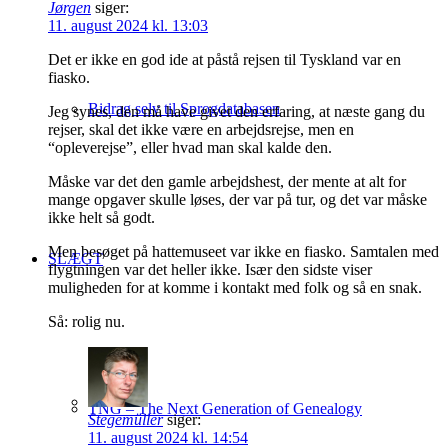
Jørgen
siger:
11. august 2024 kl. 13:03
Det er ikke en god ide at påstå rejsen til Tyskland var en
fiasko.
Bidrag selv til Sprogdatabasen
Jeg synes, den må have givet den erfaring, at næste gang du
rejser, skal det ikke være en arbejdsrejse, men en
“opleverejse”, eller hvad man skal kalde den.
Måske var det den gamle arbejdshest, der mente at alt for
mange opgaver skulle løses, der var på tur, og det var måske
ikke helt så godt.
Men besøget på hattemuseet var ikke en fiasko. Samtalen med
SLÆGT
flygtningen var det heller ikke. Især den sidste viser
muligheden for at komme i kontakt med folk og så en snak.
Så: rolig nu.
TNG – The Next Generation of Genealogy
Stegemüller
siger:
11. august 2024 kl. 14:54