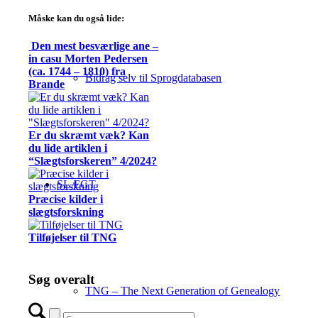
Måske kan du også lide:
Den mest besværlige ane –
in casu Morten Pedersen
(ca. 1744 – 1810) fra
Bidrag selv til Sprogdatabasen
Brande
Er du skræmt væk? Kan
du lide artiklen i
“Slægtsforskeren” 4/2024?
SLÆGT
Præcise kilder i
slægtsforskning
Tilføjelser til TNG
Søg overalt
TNG – The Next Generation of Genealogy