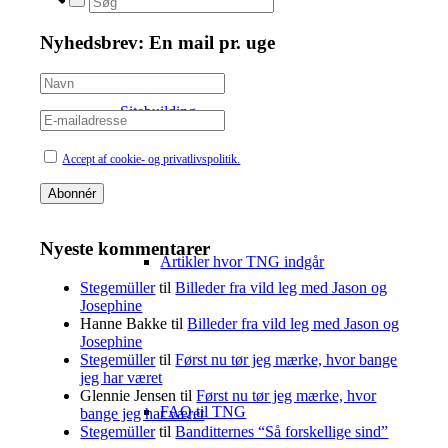
Nyhedsbrev: En mail pr. uge
Sitebuilding
Accept af cookie- og privatlivspolitik.
Nyeste kommentarer
Artikler hvor TNG indgår
Stegemüller
til
Billeder fra vild leg med Jason og
Josephine
Hanne Bakke
til
Billeder fra vild leg med Jason og
Josephine
Stegemüller
til
Først nu tør jeg mærke, hvor bange
jeg har været
Glennie Jensen
til
Først nu tør jeg mærke, hvor
FAQ til TNG
bange jeg har været
Stegemüller
til
Banditternes “Så forskellige sind”