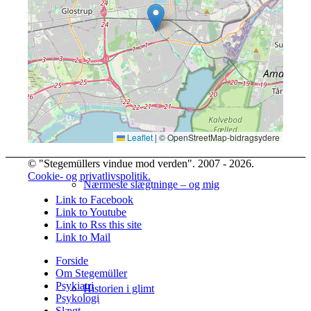
Gamle Stegemüller-billeder
Leaflet
|
© OpenStreetMap-bidragsydere
© "Stegemüllers vindue mod verden". 2007 - 2026.
Cookie- og privatlivspolitik.
Nærmeste slægtninge – og mig
Link to Facebook
Link to Youtube
Link to Rss this site
Link to Mail
Forside
Om Stegemüller
Psykiatri
Historien i glimt
Psykologi
Slægt