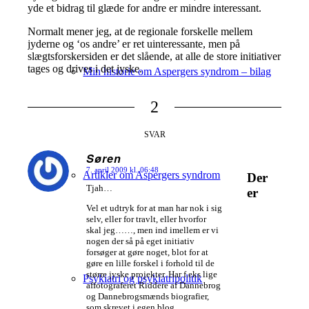
yde et bidrag til glæde for andre er mindre interessant.
Normalt mener jeg, at de regionale forskelle mellem
jyderne og ‘os andre’ er ret uinteressante, men på
slægtsforskersiden er det slående, at alle de store initiativer
tages og drives i det jyske.
Min historie om Aspergers syndrom – bilag
2
SVAR
Søren
7. april 2009 kl. 06:48
Artikler om Aspergers syndrom
siger:
Der
Tjah…
er
Vel et udtryk for at man har nok i sig
selv, eller for travlt, eller hvorfor
skal jeg……, men ind imellem er vi
nogen der så på eget initiativ
forsøger at gøre noget, blot for at
gøre en lille forskel i forhold til de
større jyske projekter. Har f.eks lige
Psykiatri og psykiatripolitik
affotograferet Riddere af Dannebrog
og Dannebrogsmænds biografier,
som skrevet i egen blog.