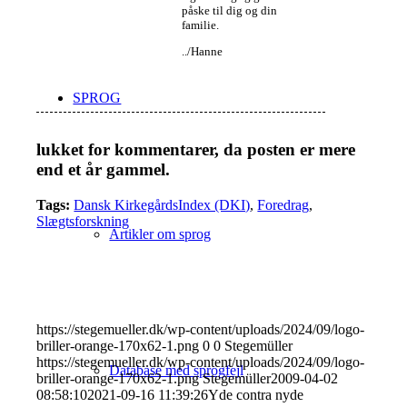
påske til dig og din
familie.
../Hanne
SPROG
lukket for kommentarer, da posten er mere
end et år gammel.
Tags:
Dansk KirkegårdsIndex (DKI)
,
Foredrag
,
Slægtsforskning
Artikler om sprog
https://stegemueller.dk/wp-content/uploads/2024/09/logo-
briller-orange-170x62-1.png
0
0
Stegemüller
https://stegemueller.dk/wp-content/uploads/2024/09/logo-
Database med sprogfejl
briller-orange-170x62-1.png
Stegemüller
2009-04-02
08:58:10
2021-09-16 11:39:26
Yde contra nyde