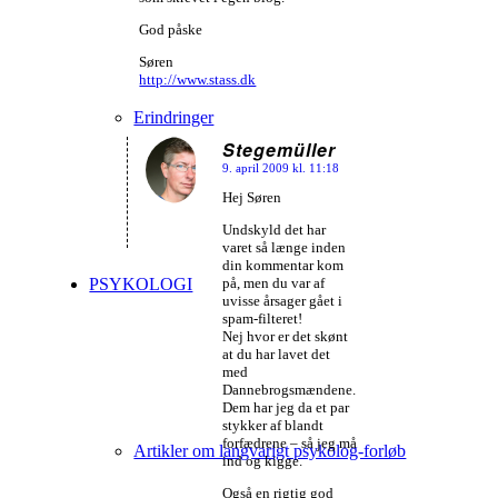
God påske
Søren
http://www.stass.dk
Erindringer
Stegemüller
9. april 2009 kl. 11:18
siger:
Hej Søren
Undskyld det har
varet så længe inden
din kommentar kom
på, men du var af
PSYKOLOGI
uvisse årsager gået i
spam-filteret!
Nej hvor er det skønt
at du har lavet det
med
Dannebrogsmændene.
Dem har jeg da et par
stykker af blandt
forfædrene – så jeg må
Artikler om langvarigt psykolog-forløb
ind og kigge.
Også en rigtig god