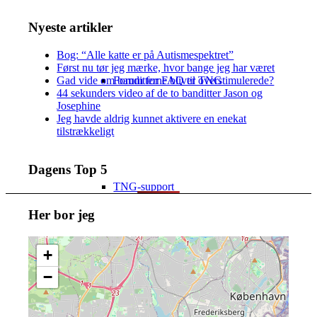
Nyeste artikler
Bog: “Alle katte er på Autismespektret”
Først nu tør jeg mærke, hvor bange jeg har været
Gad vide om banditterne bliver overstimulerede?
Forum for FAQ til TNG
44 sekunders video af de to banditter Jason og
Josephine
Jeg havde aldrig kunnet aktivere en enekat
tilstrækkeligt
Dagens Top 5
TNG-support
Her bor jeg
+
−
Database med TNG (tre sprog)