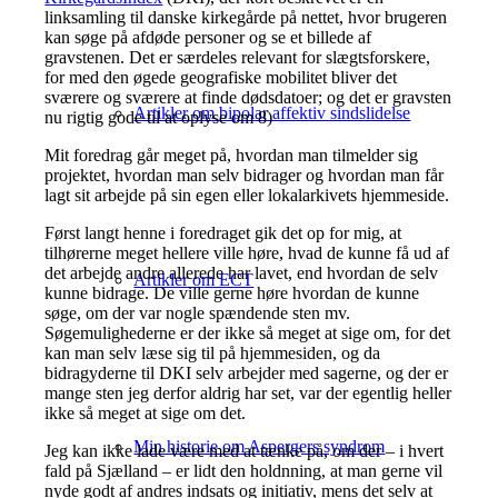
linksamling til danske kirkegårde på nettet, hvor brugeren
kan søge på afdøde personer og se et billede af
gravstenen. Det er særdeles relevant for slægtsforskere,
for med den øgede geografiske mobilitet bliver det
sværere og sværere at finde dødsdatoer; og det er gravsten
Artikler om bipolar affektiv sindslidelse
nu rigtig gode til at oplyse om 8)
Mit foredrag går meget på, hvordan man tilmelder sig
projektet, hvordan man selv bidrager og hvordan man får
lagt sit arbejde på sin egen eller lokalarkivets hjemmeside.
Først langt henne i foredraget gik det op for mig, at
tilhørerne meget hellere ville høre, hvad de kunne få ud af
det arbejde andre allerede har lavet, end hvordan de selv
Artikler om ECT
kunne bidrage. De ville gerne høre hvordan de kunne
søge, om der var nogle spændende sten mv.
Søgemulighederne er der ikke så meget at sige om, for det
kan man selv læse sig til på hjemmesiden, og da
bidragyderne til DKI selv arbejder med sagerne, og der er
mange sten jeg derfor aldrig har set, var der egentlig heller
ikke så meget at sige om det.
Min historie om Aspergers syndrom
Jeg kan ikke lade være med at tænke på, om der – i hvert
fald på Sjælland – er lidt den holdnning, at man gerne vil
nyde godt af andres indsats og initiativ, mens det selv at