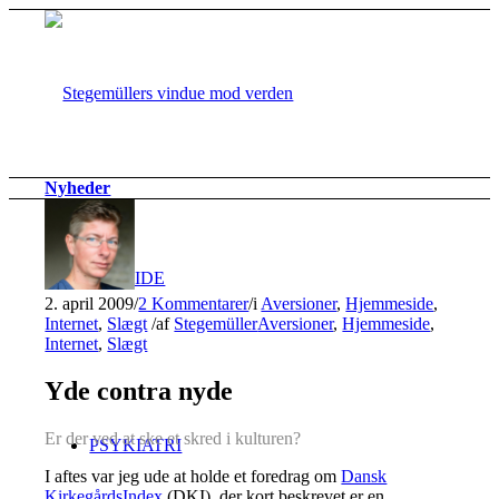
Nyheder
FORSIDE
2. april 2009
/
2 Kommentarer
/
i
Aversioner
,
Hjemmeside
,
Internet
,
Slægt
/
af
Stegemüller
Aversioner
,
Hjemmeside
,
Internet
,
Slægt
Yde contra nyde
Er der ved at ske et skred i kulturen?
PSYKIATRI
I aftes var jeg ude at holde et foredrag om
Dansk
KirkegårdsIndex
(DKI), der kort beskrevet er en