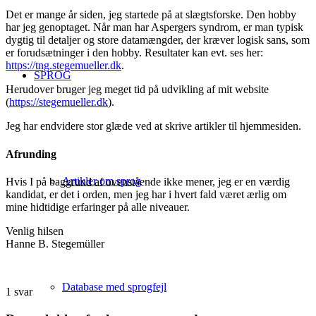
Det er mange år siden, jeg startede på at slægtsforske. Den hobby
har jeg genoptaget. Når man har Aspergers syndrom, er man typisk
dygtig til detaljer og store datamængder, der kræver logisk sans, som
er forudsætninger i den hobby. Resultater kan evt. ses her:
https://tng.stegemueller.dk
.
SPROG
Herudover bruger jeg meget tid på udvikling af mit website
(
https://stegemueller.dk
).
Jeg har endvidere stor glæde ved at skrive artikler til hjemmesiden.
Afrunding
Artikler om sprog
Hvis I på baggrund af ovenstående ikke mener, jeg er en værdig
kandidat, er det i orden, men jeg har i hvert fald været ærlig om
mine hidtidige erfaringer på alle niveauer.
Venlig hilsen
Hanne B. Stegemüller
Database med sprogfejl
1
svar