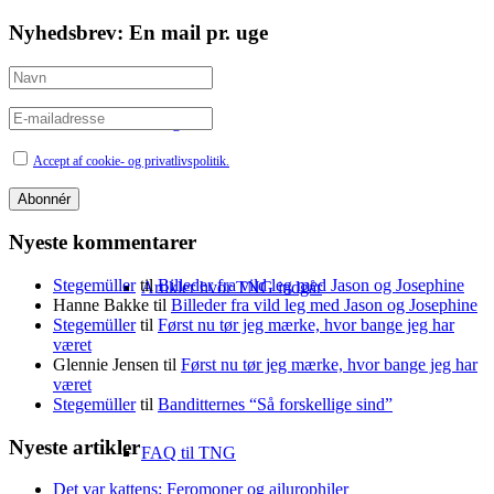
Nyhedsbrev: En mail pr. uge
Sitebuilding
Accept af cookie- og privatlivspolitik.
Nyeste kommentarer
Stegemüller
til
Billeder fra vild leg med Jason og Josephine
Artikler hvor TNG indgår
Hanne Bakke
til
Billeder fra vild leg med Jason og Josephine
Stegemüller
til
Først nu tør jeg mærke, hvor bange jeg har
været
Glennie Jensen
til
Først nu tør jeg mærke, hvor bange jeg har
været
Stegemüller
til
Banditternes “Så forskellige sind”
Nyeste artikler
FAQ til TNG
Det var kattens: Feromoner og ailurophiler