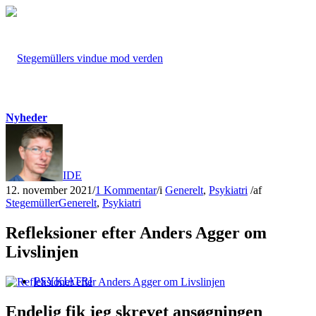
Nyheder
FORSIDE
12. november 2021
/
1 Kommentar
/
i
Generelt
,
Psykiatri
/
af
Stegemüller
Generelt
,
Psykiatri
Refleksioner efter Anders Agger om
Livslinjen
PSYKIATRI
Endelig fik jeg skrevet ansøgningen