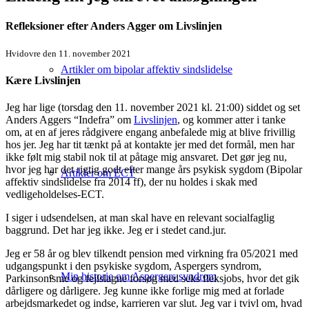
Refleksioner efter Anders Agger om Livslinjen
Hvidovre den 11. november 2021
Artikler om bipolar affektiv sindslidelse
Kære Livslinjen
Jeg har lige (torsdag den 11. november 2021 kl. 21:00) siddet og set
Anders Aggers “Indefra” om
Livslinjen
, og kommer atter i tanke
om, at en af jeres rådgivere engang anbefalede mig at blive frivillig
hos jer. Jeg har tit tænkt på at kontakte jer med det formål, men har
ikke følt mig stabil nok til at påtage mig ansvaret. Det gør jeg nu,
hvor jeg har det rigtig godt efter mange års psykisk sygdom (Bipolar
Artikler om ECT
affektiv sindslidelse fra 2014 ff), der nu holdes i skak med
vedligeholdelses-ECT.
I siger i udsendelsen, at man skal have en relevant socialfaglig
baggrund. Det har jeg ikke. Jeg er i stedet cand.jur.
Jeg er 58 år og blev tilkendt pension med virkning fra 05/2021 med
udgangspunkt i den psykiske sygdom, Aspergers syndrom,
Min historie om Aspergers syndrom
Parkinsonisme og fejlslagne forsøg med seks fleksjobs, hvor det gik
dårligere og dårligere. Jeg kunne ikke forlige mig med at forlade
arbejdsmarkedet og indse, karrieren var slut. Jeg var i tvivl om, hvad