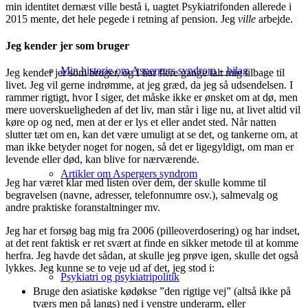
min identitet dernæst ville bestå i, uagtet Psykiatrifonden allerede i
2015 mente, det hele pegede i retning af pension. Jeg
ville
arbejde.
Jeg kender jer som bruger
Min historie om Aspergers syndrom – bilag
Jeg kender jer som bruger, og I har flere gange talt mig tilbage til
livet. Jeg vil gerne indrømme, at jeg græd, da jeg så udsendelsen. I
rammer rigtigt, hvor I siger, det måske ikke er ønsket om at dø, men
mere uoverskueligheden af det liv, man står i lige nu, at livet altid vil
køre op og ned, men at der er lys et eller andet sted. Når natten
slutter tæt om en, kan det være umuligt at se det, og tankerne om, at
man ikke betyder noget for nogen, så det er ligegyldigt, om man er
levende eller død, kan blive for nærværende.
Artikler om Aspergers syndrom
Jeg har været klar med listen over dem, der skulle komme til
begravelsen (navne, adresser, telefonnumre osv.), salmevalg og
andre praktiske foranstaltninger mv.
Jeg har et forsøg bag mig fra 2006 (pilleoverdosering) og har indset,
at det rent faktisk er ret svært at finde en sikker metode til at komme
herfra. Jeg havde det sådan, at skulle jeg prøve igen, skulle det også
lykkes. Jeg kunne se to veje ud af det, jeg stod i:
Psykiatri og psykiatripolitik
Bruge den asiatiske kødøkse ”den rigtige vej” (altså ikke på
tværs men på langs) ned i venstre underarm, eller