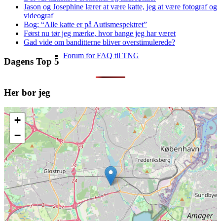
Jason og Josephine lærer at være katte, jeg at være fotograf og
videograf
Bog: “Alle katte er på Autismespektret”
Først nu tør jeg mærke, hvor bange jeg har været
Gad vide om banditterne bliver overstimulerede?
Forum for FAQ til TNG
Dagens Top 5
Her bor jeg
+
TNG-support
−
Database med TNG (tre sprog)