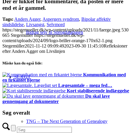
Der er lukket for kommentarer, da posten er mere
end et år gammel.
Tags:
Anders Agger
,
Aspergers syndrom
,
Bipolar affektiv
sindslidelse
,
Livsangst
,
Selvmord
https://stegemueller.dk/wp-content/uploads/2021/11/faerge.jpeg
530
Bidrag selv til Sprogdatabasen
665
Stegemüller
https://stegemueller.dk/wp-
content/uploads/2024/09/logo-briller-orange-170x62-1.png
Stegemüller
2021-11-12 09:09:49
2023-09-30 11:45:10
Refleksioner
efter Anders Agger om Livslinjen
Måske kan du også lide:
Kommunikation med
SLÆGT
en firkantet hjerne
Lægesamtale – mega fed…
Kort stabiliserende indlæggelse
Du skal lave
gennemgang af dokumenter
Søg overalt
TNG – The Next Generation of Genealogy