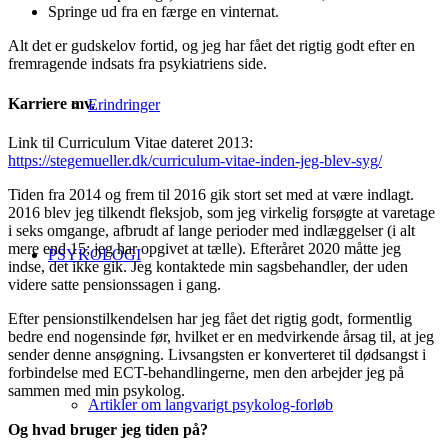
Springe ud fra en færge en vinternat.
Alt det er gudskelov fortid, og jeg har fået det rigtig godt efter en
fremragende indsats fra psykiatriens side.
Karriere mv.
Erindringer
Link til Curriculum Vitae dateret 2013:
https://stegemueller.dk/curriculum-vitae-inden-jeg-blev-syg/
Tiden fra 2014 og frem til 2016 gik stort set med at være indlagt.
2016 blev jeg tilkendt fleksjob, som jeg virkelig forsøgte at varetage
i seks omgange, afbrudt af lange perioder med indlæggelser (i alt
mere end 15; jeg har opgivet at tælle). Efteråret 2020 måtte jeg
PSYKOLOGI
indse, det ikke gik. Jeg kontaktede min sagsbehandler, der uden
videre satte pensionssagen i gang.
Efter pensionstilkendelsen har jeg fået det rigtig godt, formentlig
bedre end nogensinde før, hvilket er en medvirkende årsag til, at jeg
sender denne ansøgning. Livsangsten er konverteret til dødsangst i
forbindelse med ECT-behandlingerne, men den arbejder jeg på
sammen med min psykolog.
Artikler om langvarigt psykolog-forløb
Og hvad bruger jeg tiden på?