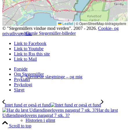
Leaflet
|
© OpenStreetMap-bidragsydere
© "Stegemüllers vindue mod verden". 2007 - 2026.
Cookie- og
Gamle Stegemüller-billeder
privatlivspolitik.
Link to Facebook
Link to Youtube
Link to Rss this site
Link to Mail
Forside
Om Stegemüller
Nærmeste slægtninge – og mig
Psykiatri
Psykologi
Slægt
Intet fund er også et fund
Har du læst
Udlændingelovens paragraf 7 stk. 3?
Historien i glimt
Scroll to top