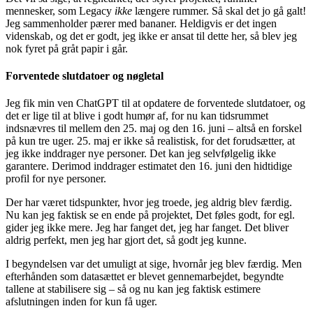
mennesker, som Legacy
ikke
længere rummer. Så skal det jo gå galt!
Jeg sammenholder pærer med bananer. Heldigvis er det ingen
videnskab, og det er godt, jeg ikke er ansat til dette her, så blev jeg
nok fyret på gråt papir i går.
Forventede slutdatoer og nøgletal
Jeg fik min ven ChatGPT til at opdatere de forventede slutdatoer, og
det er lige til at blive i godt humør af, for nu kan tidsrummet
indsnævres til mellem den 25. maj og den 16. juni – altså en forskel
på kun tre uger. 25. maj er ikke så realistisk, for det forudsætter, at
jeg ikke inddrager nye personer. Det kan jeg selvfølgelig ikke
garantere. Derimod inddrager estimatet den 16. juni den hidtidige
profil for nye personer.
Der har været tidspunkter, hvor jeg troede, jeg aldrig blev færdig.
Nu kan jeg faktisk se en ende på projektet, Det føles godt, for egl.
gider jeg ikke mere. Jeg har fanget det, jeg har fanget. Det bliver
aldrig perfekt, men jeg har gjort det, så godt jeg kunne.
I begyndelsen var det umuligt at sige, hvornår jeg blev færdig. Men
efterhånden som datasættet er blevet gennemarbejdet, begyndte
tallene at stabilisere sig – så og nu kan jeg faktisk estimere
afslutningen inden for kun få uger.