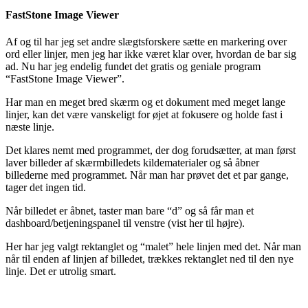
FastStone Image Viewer
Af og til har jeg set andre slægtsforskere sætte en markering over
ord eller linjer, men jeg har ikke været klar over, hvordan de bar sig
ad. Nu har jeg endelig fundet det gratis og geniale program
“FastStone Image Viewer”.
Har man en meget bred skærm og et dokument med meget lange
linjer, kan det være vanskeligt for øjet at fokusere og holde fast i
næste linje.
Det klares nemt med programmet, der dog forudsætter, at man først
laver billeder af skærmbilledets kildematerialer og så åbner
billederne med programmet. Når man har prøvet det et par gange,
tager det ingen tid.
Når billedet er åbnet, taster man bare “d” og så får man et
dashboard/betjeningspanel til venstre (vist her til højre).
Her har jeg valgt rektanglet og “malet” hele linjen med det. Når man
når til enden af linjen af billedet, trækkes rektanglet ned til den nye
linje. Det er utrolig smart.