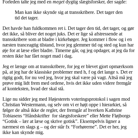
Forleden talte jeg med en
meget
dygtig slægtsforsker, der sagde:
Man kan ikke skynde sig at transskribere. Det tager den
tid det tager.
Det havde han fuldkommen ret i. Det tager den tid, det tager, og gør
det ikke, så bliver det noget juks. Det er lige så afstressende at
transskribere som at bladre i kirkebøger. Jeg kommer i flow og i en
næsten tranceagtig tilstand, hvor jeg glemmer tid og sted og kun har
øje for at læse eller bladre. Timerne går, og jeg opdager, at jeg da for
resten ikke har fået noget mad i dag.
Jeg er længe om at transskribere, for jeg er blevet gjort opmærksom
på, at jeg har de klassiske problemer med h, f og det lange s. Det er
rigtig godt, for nu ved jeg, hvor jeg skal være på vagt. Altså må jeg
prøve mig lidt frem med ordene, hvis det ikke uden videre fremgår
af konteksten, hvad der skal stå.
Lige nu sidder jeg med Højesterets voteringsprotokol i sagen mod
Christian Westermann, og selv om vi er højt oppe i hierarkiet, så
følger de altså ikke de regler, der fremgår af hverken Kathrine
Tobiasens “Håndskrifter for slægtsforskere” eller Mette Fløjborgs
“Gotisk – lær at læse og skrive gotisk”. Eksempelvis ligner a
nærmest en slags g – og der står fx “Forhørerne”. Det er her, jeg
ikke kan skynde mig.