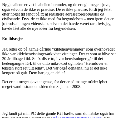
Nøgletallene er vist i tabellen herunder, og de er egl. meget sjove,
også selvom de ikke er præcise. De er ikke præcise, fordi jeg først
efter noget tid fandt på fx at registrere adresseforespørgsler og
civilstande. Dvs. de er ikke med fra begyndelsen – men igen: det er
jo trods alt ingen videnskab, selvom det havde været rart, hvis jeg
havde fået alle de nye idéer fra begyndelsen.
En tidsrejse
Jeg retter op på gamle dårlige “kildehenvisninger” som overhovedet
ikke var kildehenvisninger/arkivhenvisninger. Det er som at blive sat
20 år tilbage i tid. Se fx disse to, hvor henvisninger går til det
hedengangne IGI, til de ditto mikrokort og noten “Herudover er
teksten stort set ulæselig”. Det var også dengang; nu er det ikke
længere så galt. Dem har jeg en del af.
Det er nu meget sjovt at gense, for der er på mange måder løbet
meget vand i stranden siden den 3. januar 2008.
Jeg fandt på min PC dette gamle IGI-hæfte, som du måske også har