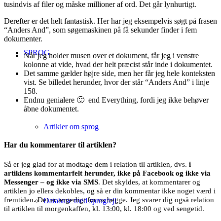
tusindvis af filer og måske millioner af ord. Det går lynhurtigt.
Derefter er det helt fantastisk. Her har jeg eksempelvis søgt på frasen
“Anders And”, som søgemaskinen på få sekunder finder i fem
dokumenter.
SPROG
Når jeg holder musen over et dokument, får jeg i venstre
kolonne at vide, hvad der helt præcist står inde i dokumentet.
Det samme gælder højre side, men her får jeg hele konteksten
vist. Se billedet herunder, hvor der står “Anders And” i linje
158.
Endnu genialere 🙂 end Everything, fordi jeg ikke behøver
åbne dokumentet.
Artikler om sprog
Har du kommentarer til artiklen?
Så er jeg glad for at modtage dem i relation til artiklen, dvs.
i
artiklens kommentarfelt herunder, ikke på Facebook og ikke via
Messenger – og ikke via SMS
. Det skyldes, at kommentarer og
artiklen jo ellers dekobles, og så er din kommentar ikke noget værd i
fremtiden. Det er ærgerligt for os begge. Jeg svarer dig også relation
Database med sprogfejl
til artiklen til morgenkaffen, kl. 13:00, kl. 18:00 og ved sengetid.