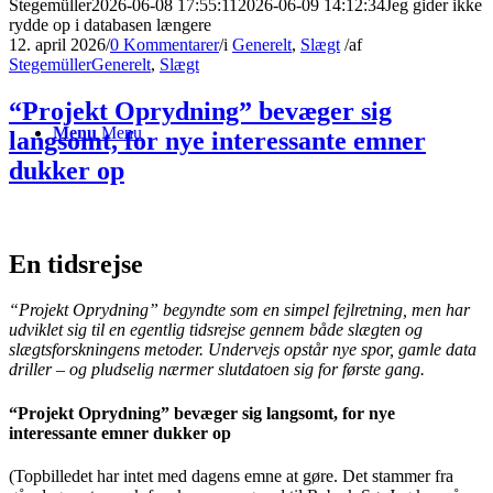
Stegemüller
2026-06-08 17:55:11
2026-06-09 14:12:34
Jeg gider ikke
rydde op i databasen længere
12. april 2026
/
0 Kommentarer
/
i
Generelt
,
Slægt
/
af
Stegemüller
Generelt
,
Slægt
“Projekt Oprydning” bevæger sig
Menu
Menu
langsomt, for nye interessante emner
dukker op
En tidsrejse
“Projekt Oprydning” begyndte som en simpel fejlretning, men har
udviklet sig til en egentlig tidsrejse gennem både slægten og
slægtsforskningens metoder. Undervejs opstår nye spor, gamle data
driller – og pludselig nærmer slutdatoen sig for første gang.
“Projekt Oprydning” bevæger sig langsomt, for nye
interessante emner dukker op
(Topbilledet har intet med dagens emne at gøre. Det stammer fra