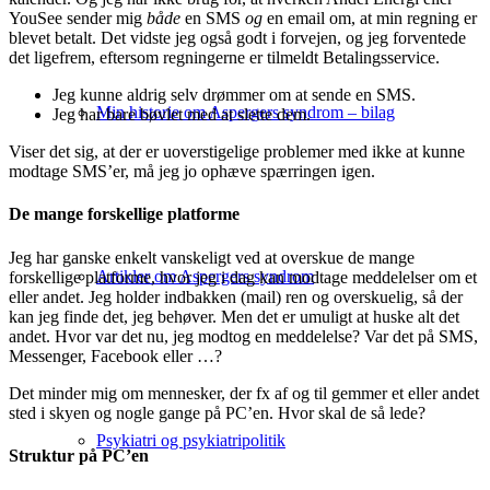
YouSee sender mig
både
en SMS
og
en email om, at min regning er
blevet betalt. Det vidste jeg også godt i forvejen, og jeg forventede
det ligefrem, eftersom regningerne er tilmeldt Betalingsservice.
Jeg kunne aldrig selv drømmer om at sende en SMS.
Min historie om Aspergers syndrom – bilag
Jeg har bare bøvlet med at slette dem.
Viser det sig, at der er uoverstigelige problemer med ikke at kunne
modtage SMS’er, må jeg jo ophæve spærringen igen.
De mange forskellige platforme
Jeg har ganske enkelt vanskeligt ved at overskue de mange
Artikler om Aspergers syndrom
forskellige platforme, hvor jeg i dag kan modtage meddelelser om et
eller andet. Jeg holder indbakken (mail) ren og overskuelig, så der
kan jeg finde det, jeg behøver. Men det er umuligt at huske alt det
andet. Hvor var det nu, jeg modtog en meddelelse? Var det på SMS,
Messenger, Facebook eller …?
Det minder mig om mennesker, der fx af og til gemmer et eller andet
sted i skyen og nogle gange på PC’en. Hvor skal de så lede?
Psykiatri og psykiatripolitik
Struktur på PC’en