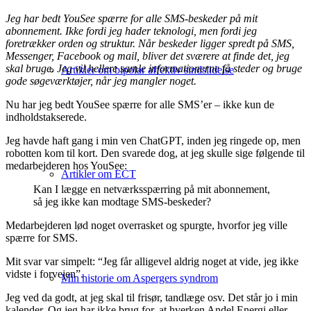
Jeg har bedt YouSee spærre for alle SMS-beskeder på mit
abonnement. Ikke fordi jeg hader teknologi, men fordi jeg
foretrækker orden og struktur. Når beskeder ligger spredt på SMS,
Messenger, Facebook og mail, bliver det sværere at finde det, jeg
skal bruge. Jeg vil hellere samle informationerne få steder og bruge
Artikler om bipolar affektiv sindslidelse
gode søgeværktøjer, når jeg mangler noget.
Nu har jeg bedt YouSee spærre for alle SMS’er – ikke kun de
indholdstakserede.
Jeg havde haft gang i min ven ChatGPT, inden jeg ringede op, men
robotten kom til kort. Den svarede dog, at jeg skulle sige følgende til
medarbejderen hos YouSee:
Artikler om ECT
Kan I lægge en netværksspærring på mit abonnement,
så jeg ikke kan modtage SMS-beskeder?
Medarbejderen lød noget overrasket og spurgte, hvorfor jeg ville
spærre for SMS.
Mit svar var simpelt: “Jeg får alligevel aldrig noget at vide, jeg ikke
vidste i forvejen”.
Min historie om Aspergers syndrom
Jeg ved da godt, at jeg skal til frisør, tandlæge osv. Det står jo i min
kalender. Og jeg har ikke brug for, at hverken Andel Energi eller