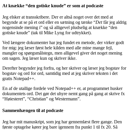
At knække “den gotiske knude” er som at podcaste
Jeg elsker at transskribere. Der er altså noget over det med at
begynde at se på et ord eller en sætning og tænke “
Det
får jeg aldrig
nogensinde mening i” og så alligevel pludselig at knække “den
gotiske knude” (tak til Mike Lyng for udtrykket).
Ved længere dokumenter har jeg fundet en metode, der virker godt
for mig: jeg læser først hele kilden med alle mine mange fejl,
mangler og spørgsmålstegn, men alligevel giver det noget mening
om sagen. Jeg læser kun og skriver ikke.
Derefter begynder jeg forfra, og her skriver og læser jeg bogstav for
bogstav og ord for ord, samtidig med at jeg skriver teksten i det
gratis Notepad++.
En af de utallige fordele ved Notepad++ er, at programmet husker
dokumentets ord. Det gør det uhyre nemt gang på gang at skrive fx
“Høiesteret”, “Christian” og Westermann”.
Sammenhængen til at podcaste
Jeg har mit manuskript, som jeg har gennemlæst flere gange. Den
første optagelse kører jeg bare igennem fra punkt 1 til fx 20. Så