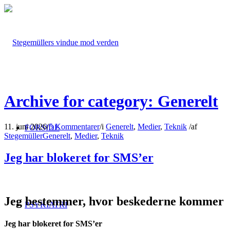
Archive for category: Generelt
11. juni 2026
/
5 Kommentarer
/
i
Generelt
,
Medier
,
Teknik
/
af
FORSIDE
Stegemüller
Generelt
,
Medier
,
Teknik
Jeg har blokeret for SMS’er
Jeg bestemmer, hvor beskederne kommer
PSYKIATRI
Jeg har blokeret for SMS’er