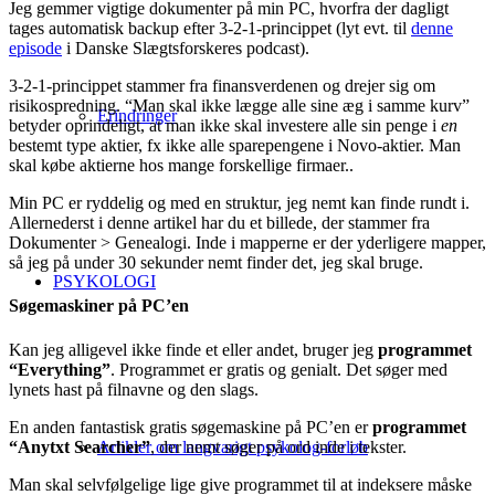
Jeg gemmer vigtige dokumenter på min PC, hvorfra der dagligt
tages automatisk backup efter 3-2-1-princippet (lyt evt. til
denne
episode
i Danske Slægtsforskeres podcast).
3-2-1-princippet stammer fra finansverdenen og drejer sig om
risikospredning. “Man skal ikke lægge alle sine æg i samme kurv”
Erindringer
betyder oprindeligt, at man ikke skal investere alle sin penge i
en
bestemt type aktier, fx ikke alle sparepengene i Novo-aktier. Man
skal købe aktierne hos mange forskellige firmaer..
Min PC er ryddelig og med en struktur, jeg nemt kan finde rundt i.
Allernederst i denne artikel har du et billede, der stammer fra
Dokumenter > Genealogi. Inde i mapperne er der yderligere mapper,
så jeg på under 30 sekunder nemt finder det, jeg skal bruge.
PSYKOLOGI
Søgemaskiner på PC’en
Kan jeg alligevel ikke finde et eller andet, bruger jeg
programmet
“Everything”
. Programmet er gratis og genialt. Det søger med
lynets hast på filnavne og den slags.
En anden fantastisk gratis søgemaskine på PC’en er
programmet
“Anytxt Searcher”
, der nemt søger på ord inde i tekster.
Artikler om langvarigt psykolog-forløb
Man skal selvfølgelige lige give programmet til at indeksere måske