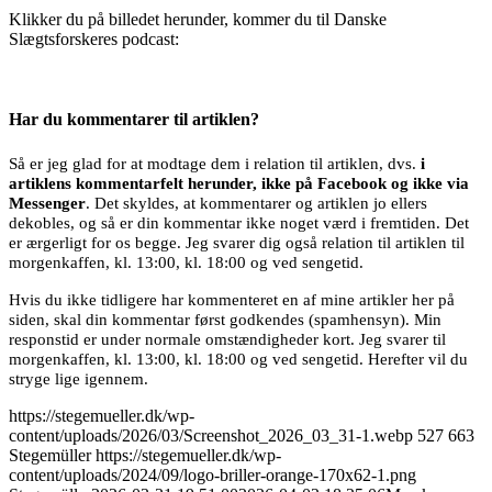
Klikker du på billedet herunder, kommer du til Danske
Slægtsforskeres podcast:
Har du kommentarer til artiklen?
Så er jeg glad for at modtage dem i relation til artiklen, dvs.
i
artiklens kommentarfelt herunder, ikke på Facebook og ikke via
Messenger
. Det skyldes, at kommentarer og artiklen jo ellers
dekobles, og så er din kommentar ikke noget værd i fremtiden. Det
er ærgerligt for os begge. Jeg svarer dig også relation til artiklen til
morgenkaffen, kl. 13:00, kl. 18:00 og ved sengetid.
Hvis du ikke tidligere har kommenteret en af mine artikler her på
siden, skal din kommentar først godkendes (spamhensyn). Min
responstid er under normale omstændigheder kort. Jeg svarer til
morgenkaffen, kl. 13:00, kl. 18:00 og ved sengetid. Herefter vil du
stryge lige igennem.
https://stegemueller.dk/wp-
content/uploads/2026/03/Screenshot_2026_03_31-1.webp
527
663
Stegemüller
https://stegemueller.dk/wp-
content/uploads/2024/09/logo-briller-orange-170x62-1.png