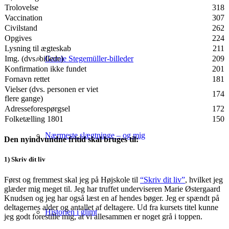
Trolovelse
318
Vaccination
307
Civilstand
262
Opgives
224
Lysning til ægteskab
211
Gamle Stegemüller-billeder
Img. (dvs. billede)
209
Konfirmation ikke fundet
201
Fornavn rettet
181
Vielser (dvs. personen er viet
174
flere gange)
Adresseforespørgsel
172
Folketælling 1801
150
Nærmeste slægtninge – og mig
Den nyindvundne fritid skal bruges til:
1) Skriv dit liv
Først og fremmest skal jeg på Højskole til
“Skriv dit liv”
, hvilket jeg
glæder mig meget til. Jeg har truffet underviseren Marie Østergaard
Knudsen og jeg har også læst en af hendes bøger. Jeg er spændt på
deltagernes alder og antallet af deltagere. Ud fra kursets titel kunne
Historien i glimt
jeg godt forestille mig, at vi allesammen er noget grå i toppen.