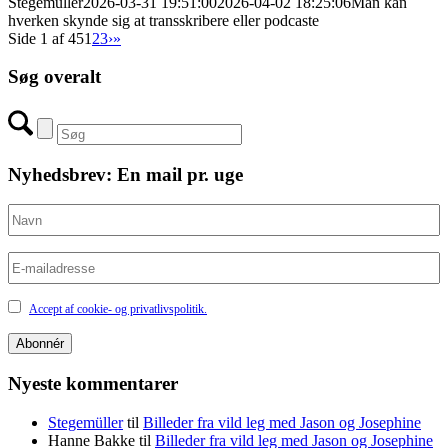
Stegemüller
2026-03-31 19:51:00
2026-04-02 18:25:06
Man kan
hverken skynde sig at transskribere eller podcaste
Side 1 af 45
1
2
3
›
»
Søg overalt
Nyhedsbrev: En mail pr. uge
Accept af cookie- og privatlivspolitik.
Nyeste kommentarer
Stegemüller
til
Billeder fra vild leg med Jason og Josephine
Hanne Bakke
til
Billeder fra vild leg med Jason og Josephine