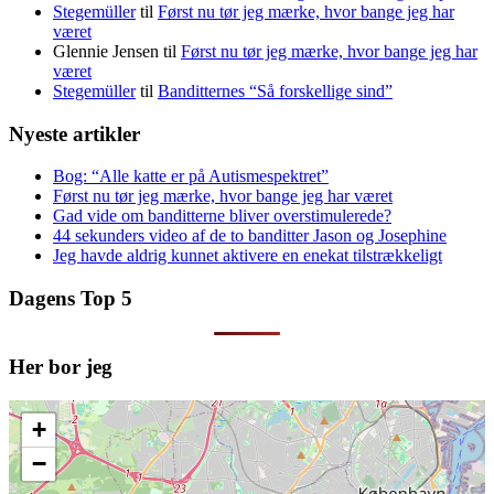
Stegemüller
til
Først nu tør jeg mærke, hvor bange jeg har
været
Glennie Jensen
til
Først nu tør jeg mærke, hvor bange jeg har
været
Stegemüller
til
Banditternes “Så forskellige sind”
Nyeste artikler
Bog: “Alle katte er på Autismespektret”
Først nu tør jeg mærke, hvor bange jeg har været
Gad vide om banditterne bliver overstimulerede?
44 sekunders video af de to banditter Jason og Josephine
Jeg havde aldrig kunnet aktivere en enekat tilstrækkeligt
Dagens Top 5
Her bor jeg
+
−