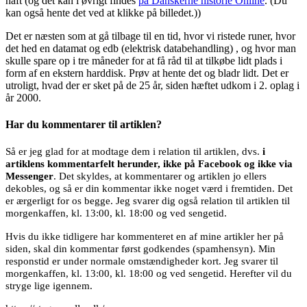
haft (og det kan i øvrigt findes
på Danskerne historie Online
. (Du
kan også hente det ved at klikke på billedet.))
Det er næsten som at gå tilbage til en tid, hvor vi ristede runer, hvor
det hed en datamat og edb (elektrisk databehandling) , og hvor man
skulle spare op i tre måneder for at få råd til at tilkøbe lidt plads i
form af en ekstern harddisk. Prøv at hente det og bladr lidt. Det er
utroligt, hvad der er sket på de 25 år, siden hæftet udkom i 2. oplag i
år 2000.
Har du kommentarer til artiklen?
Så er jeg glad for at modtage dem i relation til artiklen, dvs.
i
artiklens kommentarfelt herunder, ikke på Facebook og ikke via
Messenger
. Det skyldes, at kommentarer og artiklen jo ellers
dekobles, og så er din kommentar ikke noget værd i fremtiden. Det
er ærgerligt for os begge. Jeg svarer dig også relation til artiklen til
morgenkaffen, kl. 13:00, kl. 18:00 og ved sengetid.
Hvis du ikke tidligere har kommenteret en af mine artikler her på
siden, skal din kommentar først godkendes (spamhensyn). Min
responstid er under normale omstændigheder kort. Jeg svarer til
morgenkaffen, kl. 13:00, kl. 18:00 og ved sengetid. Herefter vil du
stryge lige igennem.