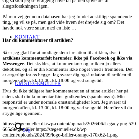
Og så skal jeg selvfølgelig have fat på den sjove del af
slægtsforskningen igen.
På min vej gennem databasen har jeg fundet adskillige spændende
ting, jeg vil se på, men gad vide hvem det drejede sig om? Det
havde nok være smart med en liste …
KONTAKT
Har du kommentarer til artiklen?
Så er jeg glad for at modtage dem i relation til artiklen, dvs.
i
artiklens kommentarfelt herunder, ikke på Facebook og ikke via
Messenger
. Det skyldes, at kommentarer og artiklen jo ellers
dekobles, og så er din kommentar ikke noget værd i fremtiden. Det
er ærgerligt for os begge. Jeg svarer dig også relation til artiklen til
morgenkaffen, kl. 13:00, kl. 18:00 og ved sengetid.
OM STEGEMÜLLER
Hvis du ikke tidligere har kommenteret en af mine artikler her på
siden, skal din kommentar først godkendes (spamhensyn). Min
responstid er under normale omstændigheder kort. Jeg svarer til
morgenkaffen, kl. 13:00, kl. 18:00 og ved sengetid. Herefter vil du
stryge lige igennem.
https://stegemueller.dk/wp-content/uploads/2026/06/Legacy.png
529
665
Stegemüller
https://stegemueller.dk/wp-
Søg
content/uploads/2024/09/logo-briller-orange-170x62-1.png