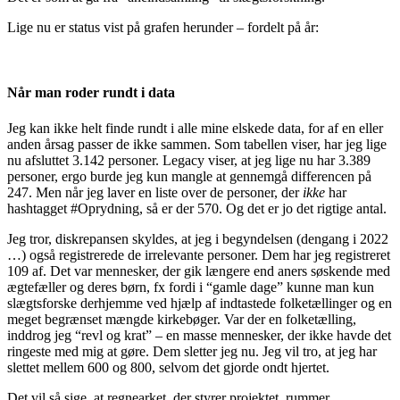
Lige nu er status vist på grafen herunder – fordelt på år:
Når man roder rundt i data
Jeg kan ikke helt finde rundt i alle mine elskede data, for af en eller
anden årsag passer de ikke sammen. Som tabellen viser, har jeg lige
nu afsluttet 3.142 personer. Legacy viser, at jeg lige nu har 3.389
personer, ergo burde jeg kun mangle at gennemgå differencen på
247. Men når jeg laver en liste over de personer, der
ikke
har
hashtagget #Oprydning, så er der 570. Og det er jo det rigtige antal.
Jeg tror, diskrepansen skyldes, at jeg i begyndelsen (dengang i 2022
…) også registrerede de irrelevante personer. Dem har jeg registreret
109 af. Det var mennesker, der gik længere end aners søskende med
ægtefæller og deres børn, fx fordi i “gamle dage” kunne man kun
slægtsforske derhjemme ved hjælp af indtastede folketællinger og en
meget begrænset mængde kirkebøger. Var der en folketælling,
inddrog jeg “revl og krat” – en masse mennesker, der ikke havde det
ringeste med mig at gøre. Dem sletter jeg nu. Jeg vil tro, at jeg har
slettet mellem 600 og 800, selvom det gjorde ondt hjertet.
Det vil så sige, at regnearket, der styrer projektet, rummer