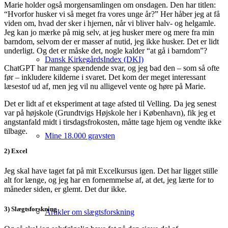
Marie holder også morgensamlingen om onsdagen. Den har titlen:
“Hvorfor husker vi så meget fra vores unge år?” Her håber jeg at få
viden om, hvad der sker i hjernen, når vi bliver halv- og helgamle.
Jeg kan jo mærke på mig selv, at jeg husker mere og mere fra min
barndom, selvom der er masser af nutid, jeg ikke husker. Det er lidt
underligt. Og det er måske det, nogle kalder “at gå i barndom”?
Dansk KirkegårdsIndex (DKI)
ChatGPT har mange spændende svar, og jeg bad den – som så ofte
før – inkludere kilderne i svaret. Det kom der meget interessant
læsestof ud af, men jeg vil nu alligevel vente og høre på Marie.
Det er lidt af et eksperiment at tage afsted til Velling. Da jeg senest
var på højskole (Grundtvigs Højskole her i København), fik jeg et
angstanfald midt i tirsdagsfrokosten, måtte tage hjem og vendte ikke
tilbage.
Mine 18.000 gravsten
2) Excel
Jeg skal have taget fat på mit Excelkursus igen. Det har ligget stille
alt for længe, og jeg har en fornemmelse af, at det, jeg lærte for to
måneder siden, er glemt. Det dur ikke.
3) Slægtsforskning
Artikler om slægtsforskning