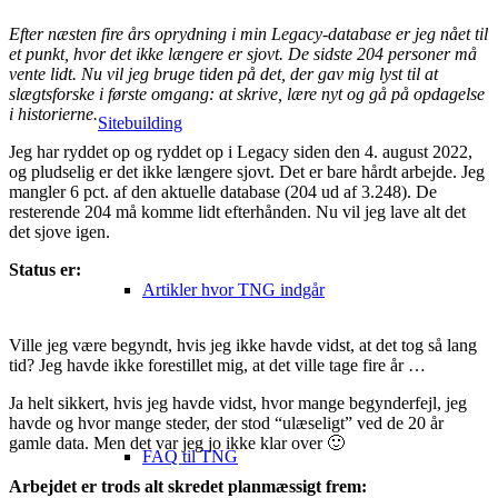
Efter næsten fire års oprydning i min Legacy-database er jeg nået til
et punkt, hvor det ikke længere er sjovt. De sidste 204 personer må
vente lidt. Nu vil jeg bruge tiden på det, der gav mig lyst til at
slægtsforske i første omgang: at skrive, lære nyt og gå på opdagelse
i historierne.
Sitebuilding
Jeg har ryddet op og ryddet op i Legacy siden den 4. august 2022,
og pludselig er det ikke længere sjovt. Det er bare hårdt arbejde. Jeg
mangler 6 pct. af den aktuelle database (204 ud af 3.248). De
resterende 204 må komme lidt efterhånden. Nu vil jeg lave alt det
det sjove igen.
Status er:
Artikler hvor TNG indgår
Ville jeg være begyndt, hvis jeg ikke havde vidst, at det tog så lang
tid? Jeg havde ikke forestillet mig, at det ville tage fire år …
Ja helt sikkert, hvis jeg havde vidst, hvor mange begynderfejl, jeg
havde og hvor mange steder, der stod “ulæseligt” ved de 20 år
gamle data. Men det var jeg jo ikke klar over 🙂
FAQ til TNG
Arbejdet er trods alt skredet planmæssigt frem: