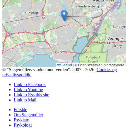
Leaflet
|
© OpenStreetMap-bidragsydere
© "Stegemüllers vindue mod verden". 2007 - 2026.
Cookie- og
privatlivspolitik.
Link to Facebook
Link to Youtube
Link to Rss this site
Link to Mail
Forside
Om Stegemüller
Psykiatri
Psykologi