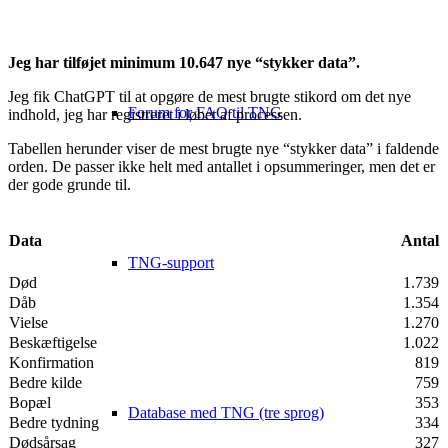
Jeg har tilføjet minimum 10.647 nye “stykker data”.
Jeg fik ChatGPT til at opgøre de mest brugte stikord om det nye
Forum for FAQ til TNG
indhold, jeg har registreret i løbet af processen.
Tabellen herunder viser de mest brugte nye “stykker data” i faldende
orden. De passer ikke helt med antallet i opsummeringer, men det er
der gode grunde til.
Data
Antal
TNG-support
Død
1.739
Dåb
1.354
Vielse
1.270
Beskæftigelse
1.022
Konfirmation
819
Bedre kilde
759
Bopæl
353
Database med TNG (tre sprog)
Bedre tydning
334
Dødsårsag
327