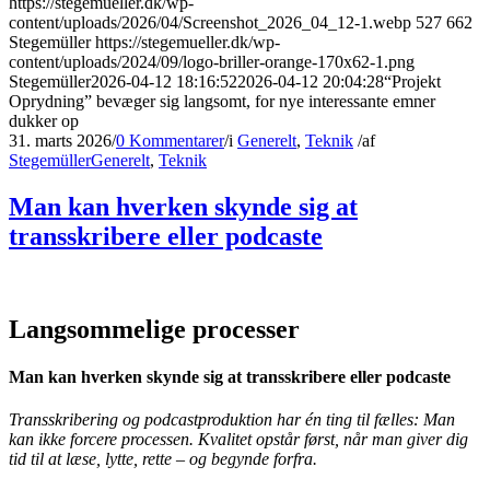
https://stegemueller.dk/wp-
content/uploads/2026/04/Screenshot_2026_04_12-1.webp
527
662
Stegemüller
https://stegemueller.dk/wp-
content/uploads/2024/09/logo-briller-orange-170x62-1.png
Stegemüller
2026-04-12 18:16:52
2026-04-12 20:04:28
“Projekt
Oprydning” bevæger sig langsomt, for nye interessante emner
dukker op
31. marts 2026
/
0 Kommentarer
/
i
Generelt
,
Teknik
/
af
Stegemüller
Generelt
,
Teknik
Man kan hverken skynde sig at
transskribere eller podcaste
Langsommelige processer
Man kan hverken skynde sig at transskribere eller podcaste
Transskribering og podcastproduktion har én ting til fælles: Man
kan ikke forcere processen. Kvalitet opstår først, når man giver dig
tid til at læse, lytte, rette – og begynde forfra.