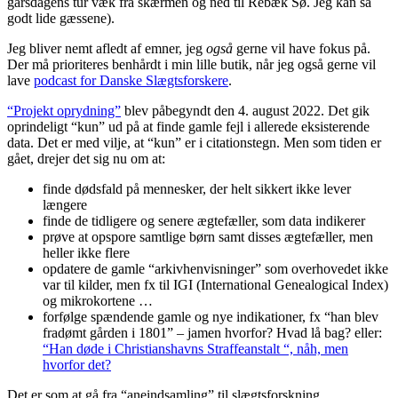
gårsdagens tur væk fra skærmen og ned til Rebæk Sø. Jeg kan så
godt lide gæssene).
Jeg bliver nemt afledt af emner, jeg
også
gerne vil have fokus på.
Der må prioriteres benhårdt i min lille butik, når jeg også gerne vil
lave
podcast for Danske Slægtsforskere
.
“Projekt oprydning”
blev påbegyndt den 4. august 2022. Det gik
oprindeligt “kun” ud på at finde gamle fejl i allerede eksisterende
data. Det er med vilje, at “kun” er i citationstegn. Men som tiden er
gået, drejer det sig nu om at:
finde dødsfald på mennesker, der helt sikkert ikke lever
længere
finde de tidligere og senere ægtefæller, som data indikerer
prøve at opspore samtlige børn samt disses ægtefæller, men
heller ikke flere
opdatere de gamle “arkivhenvisninger” som overhovedet ikke
var til kilder, men fx til IGI (International Genealogical Index)
og mikrokortene …
forfølge spændende gamle og nye indikationer, fx “han blev
fradømt gården i 1801” – jamen hvorfor? Hvad lå bag? eller:
“Han døde i Christianshavns Straffeanstalt “, nåh, men
hvorfor det?
Det er som at gå fra “aneindsamling” til slægtsforskning.