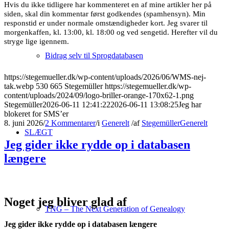
Hvis du ikke tidligere har kommenteret en af mine artikler her på
siden, skal din kommentar først godkendes (spamhensyn). Min
responstid er under normale omstændigheder kort. Jeg svarer til
morgenkaffen, kl. 13:00, kl. 18:00 og ved sengetid. Herefter vil du
stryge lige igennem.
Bidrag selv til Sprogdatabasen
https://stegemueller.dk/wp-content/uploads/2026/06/WMS-nej-
tak.webp
530
665
Stegemüller
https://stegemueller.dk/wp-
content/uploads/2024/09/logo-briller-orange-170x62-1.png
Stegemüller
2026-06-11 12:41:22
2026-06-11 13:08:25
Jeg har
blokeret for SMS’er
8. juni 2026
/
2 Kommentarer
/
i
Generelt
/
af
Stegemüller
Generelt
SLÆGT
Jeg gider ikke rydde op i databasen
længere
Noget jeg bliver glad af
TNG – The Next Generation of Genealogy
Jeg gider ikke rydde op i databasen længere