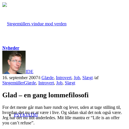
Nyheder
FORSIDE
16. september 2007
/
i
Glæde
,
Introvert
,
Job
,
Slægt
/
af
Stegemüller
Glæde
,
Introvert
,
Job
,
Slægt
Glad – en gang lommefilosofi
For det meste går man bare rundt og lever, uden at tage stilling til,
hvordan det nu er at være i live. Og sådan skal det nok også være.
PSYKIATRI
Jeg har det nu lidt anderledes. Mit lille mantra er “Life is an offer
you can’t refuse”.