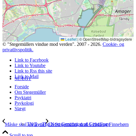
Bidrag selv til Sprogdatabasen
Leaflet
|
© OpenStreetMap-bidragsydere
© "Stegemüllers vindue mod verden". 2007 - 2026.
Cookie- og
privatlivspolitik.
Link to Facebook
Link to Youtube
Link to Rss this site
Link to Mail
SLÆGT
Forside
Om Stegemüller
Psykiatri
Psykologi
Slægt
TNG – The Next Generation of Genealogy
Måske skal jeg flytte!
En Stegemüller, drab i 1945 og Finnebørn
Scroll to top