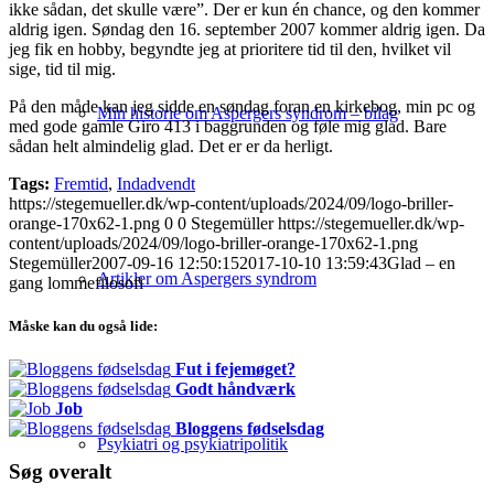
ikke sådan, det skulle være”. Der er kun én chance, og den kommer
aldrig igen. Søndag den 16. september 2007 kommer aldrig igen. Da
jeg fik en hobby, begyndte jeg at prioritere tid til den, hvilket vil
sige, tid til mig.
På den måde kan jeg sidde en søndag foran en kirkebog, min pc og
Min historie om Aspergers syndrom – bilag
med gode gamle Giro 413 i baggrunden og føle mig glad. Bare
sådan helt almindelig glad. Det er er da herligt.
Tags:
Fremtid
,
Indadvendt
https://stegemueller.dk/wp-content/uploads/2024/09/logo-briller-
orange-170x62-1.png
0
0
Stegemüller
https://stegemueller.dk/wp-
content/uploads/2024/09/logo-briller-orange-170x62-1.png
Stegemüller
2007-09-16 12:50:15
2017-10-10 13:59:43
Glad – en
Artikler om Aspergers syndrom
gang lommefilosofi
Måske kan du også lide:
Fut i fejemøget?
Godt håndværk
Job
Bloggens fødselsdag
Psykiatri og psykiatripolitik
Søg overalt