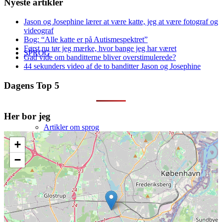
Nyeste artikler
Jason og Josephine lærer at være katte, jeg at være fotograf og
videograf
Bog: “Alle katte er på Autismespektret”
Først nu tør jeg mærke, hvor bange jeg har været
SPROG
Gad vide om banditterne bliver overstimulerede?
44 sekunders video af de to banditter Jason og Josephine
Dagens Top 5
Her bor jeg
Artikler om sprog
+
−
Database med sprogfejl