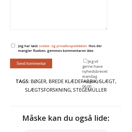
Jeg har læst
cookie- og privatlivspolitikken
. Hvis der
mangler flueben, gemmes kommentaren ikke.
Jeg vil
gerne have
nyhedsbrevet
mandag
TAGS:
BØGER
,
BREDE KLÆDEFABRIK
,
SLÆGT
,
morgen kl.
06:00
SLÆGTSFORSKNING
,
STEGEMÜLLER
Måske kan du også lide: