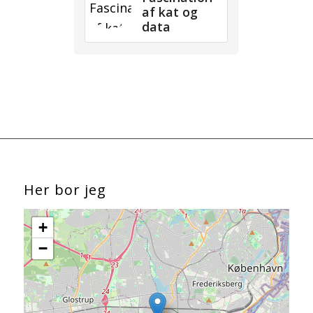
af kat og
data
Her bor jeg
+
−