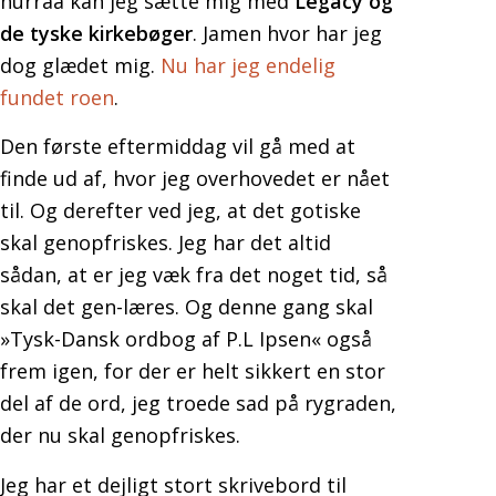
hurraa kan jeg sætte mig med
Legacy og
de tyske kirkebøger
. Jamen hvor har jeg
dog glædet mig.
Nu har jeg endelig
fundet roen
.
Den første eftermiddag vil gå med at
finde ud af, hvor jeg overhovedet er nået
til. Og derefter ved jeg, at det gotiske
skal genopfriskes. Jeg har det altid
sådan, at er jeg væk fra det noget tid, så
skal det gen-læres. Og denne gang skal
»Tysk-Dansk ordbog af P.L Ipsen« også
frem igen, for der er helt sikkert en stor
del af de ord, jeg troede sad på rygraden,
der nu skal genopfriskes.
Jeg har et dejligt stort skrivebord til