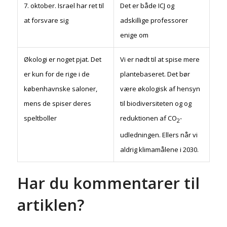
7. oktober. Israel har ret til
Det er både ICJ og
at forsvare sig
adskillige professorer
enige om
Økologi er noget pjat. Det
Vi er nødt til at spise mere
er kun for de rige i de
plantebaseret. Det bør
københavnske saloner,
være økologisk af hensyn
mens de spiser deres
til biodiversiteten og og
speltboller
reduktionen af CO
-
2
udledningen. Ellers når vi
aldrig klimamålene i 2030.
Har du kommentarer til
artiklen?