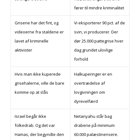
fører til mindre kriminalitet
Grisene har det fint, og
Vi eksporterer 90 pct. af de
videoerne fra staldene er
svin, vi producerer. Der
lavet af kriminelle
dør 25.000 pattegrise hver
aktivister
dag grundet ulovlige
forhold
Hvis man ikke kuperede
Halkuperinger er en
grisehalerne, ville de bare
overtrædelse af
komme op at slås
lovgivningen om
dyrevelfærd
Israel begår ikke
Netanyahu står bag
folkedrab. Og det var
drabene på minimum
Hamas, der begyndte den
60.000 palæstinensere.