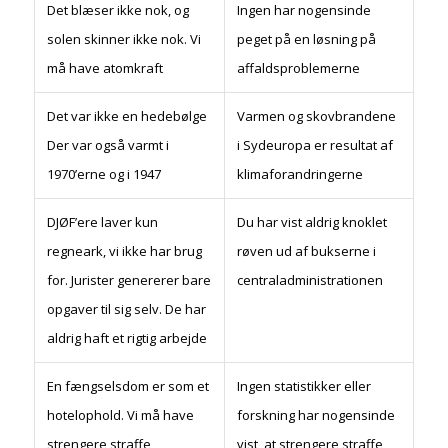
Det blæser ikke nok, og
Ingen har nogensinde
solen skinner ikke nok. Vi
peget på en løsning på
må have atomkraft
affaldsproblemerne
Det var ikke en hedebølge
Varmen og skovbrandene
Der var også varmt i
i Sydeuropa er resultat af
1970’erne og i 1947
klimaforandringerne
DJØF’ere laver kun
Du har vist aldrig knoklet
regneark, vi ikke har brug
røven ud af bukserne i
for. Jurister genererer bare
centraladministrationen
opgaver til sig selv. De har
aldrig haft et rigtig arbejde
En fængselsdom er som et
Ingen statistikker eller
hotelophold. Vi må have
forskning har nogensinde
strengere straffe
vist, at strengere straffe