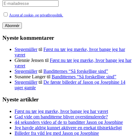
Accept af cookie- og privatlivspolitik.
Nyeste kommentarer
Stegemüller
til
Først nu tør jeg mærke, hvor bange jeg har
været
Glennie Jensen
til
Først nu tør jeg mærke, hvor bange jeg har
været
Stegemüller
til
Banditternes “Så forskellige sind”
Susanne Langer
til
Banditternes “Så forskellige sind”
Stegemüller
til
De første billeder af Jason og Josephine 14
uger gamle
Nyeste artikler
Først nu tør jeg mærke, hvor bange jeg har været
Gad vide om banditterne bliver overstimulerede?
44 sekunders video af de to banditter Jason og Josephine
Jeg havde aldrig kunnet aktivere en enekat tilstrækkeligt
Billeder fra vild leg med Jason og Josephine