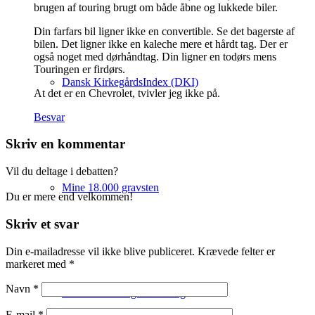
brugen af touring brugt om både åbne og lukkede biler.
Din farfars bil ligner ikke en convertible. Se det bagerste af
bilen. Det ligner ikke en kaleche mere et hårdt tag. Der er
også noget med dørhåndtag. Din ligner en todørs mens
Touringen er firdørs.
Dansk KirkegårdsIndex (DKI)
At det er en Chevrolet, tvivler jeg ikke på.
Besvar
Skriv en kommentar
Vil du deltage i debatten?
Mine 18.000 gravsten
Du er mere end velkommen!
Skriv et svar
Din e-mailadresse vil ikke blive publiceret.
Krævede felter er
markeret med
*
Navn
*
Artikler om slægtsforskning
E-mail
*