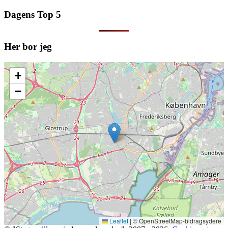
Dagens Top 5
Her bor jeg
+
−
Leaflet
|
© OpenStreetMap-bidragsydere