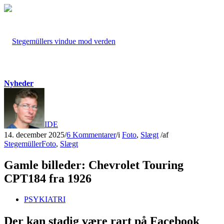
Nyheder
FORSIDE
14. december 2025
/
6 Kommentarer
/
i
Foto
,
Slægt
/
af
Stegemüller
Foto
,
Slægt
Gamle billeder: Chevrolet Touring
CPT184 fra 1926
PSYKIATRI
Der kan stadig være rart på Facebook