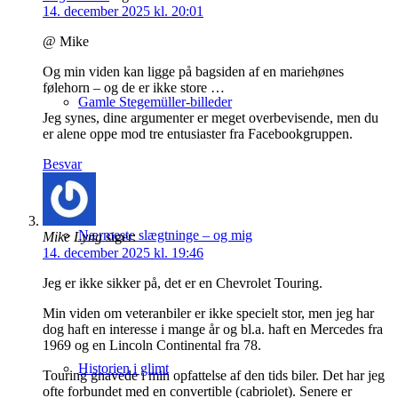
14. december 2025 kl. 20:01
@ Mike
Og min viden kan ligge på bagsiden af en mariehønes
følehorn – og de er ikke store …
Gamle Stegemüller-billeder
Jeg synes, dine argumenter er meget overbevisende, men du
er alene oppe mod tre entusiaster fra Facebookgruppen.
Besvar
Nærmeste slægtninge – og mig
Mike Lyng
siger:
14. december 2025 kl. 19:46
Jeg er ikke sikker på, det er en Chevrolet Touring.
Min viden om veteranbiler er ikke specielt stor, men jeg har
dog haft en interesse i mange år og bl.a. haft en Mercedes fra
1969 og en Lincoln Continental fra 78.
Historien i glimt
Touring gnavede i min opfattelse af den tids biler. Det har jeg
ofte forbundet med en convertible (cabriolet). Senere er