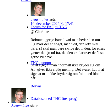
Stegemüller
siger:
16. december 2025 kl. 17:41
Forum for FAQ til TNG
@ Charlotte
Robotten gør jo bare, hvad man beder den om.
Og hvor der er noget, man ved, den
ikke
skal
gøre, så skal man bare skrive det til den, for ellers
gætter den jo ud fra, det den er klar over de fleste
gerne vil have.
TNG-support
Så at sige, at man “normalt ikke bryder sig om
AI” giver ikke rigtig mening. Det svarer lidt til at
sige, at man ikke bryder sig om folk med blondt
hår.
Besvar
Database med TNG (tre sprog)
Stegemüller
siger: