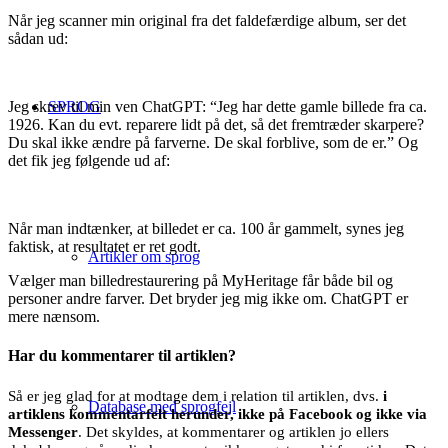
Når jeg scanner min original fra det faldefærdige album, ser det
sådan ud:
SPROG
Jeg skrev til min ven ChatGPT: “Jeg har dette gamle billede fra ca.
1926. Kan du evt. reparere lidt på det, så det fremtræder skarpere?
Du skal ikke ændre på farverne. De skal forblive, som de er.” Og
det fik jeg følgende ud af:
Når man indtænker, at billedet er ca. 100 år gammelt, synes jeg
faktisk, at resultatet er ret godt.
Artikler om sprog
Vælger man billedrestaurering på MyHeritage får både bil og
personer andre farver. Det bryder jeg mig ikke om. ChatGPT er
mere nænsom.
Har du kommentarer til artiklen?
Så er jeg glad for at modtage dem i relation til artiklen, dvs.
i
Database med sprogfejl
artiklens kommentarfelt herunder, ikke på Facebook og ikke via
Messenger
. Det skyldes, at kommentarer og artiklen jo ellers