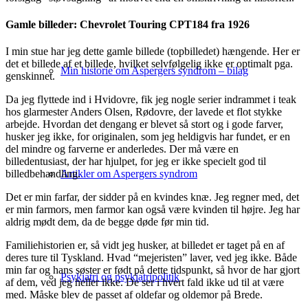
Gamle billeder: Chevrolet Touring CPT184 fra 1926
I min stue har jeg dette gamle billede (topbilledet) hængende. Her er
det et billede af et billede, hvilket selvfølgelig ikke er optimalt pga.
Min historie om Aspergers syndrom – bilag
genskinnet.
Da jeg flyttede ind i Hvidovre, fik jeg nogle serier indrammet i teak
hos glarmester Anders Olsen, Rødovre, der lavede et flot stykke
arbejde. Hvordan det dengang er blevet så stort og i gode farver,
husker jeg ikke, for originalen, som jeg heldigvis har fundet, er en
del mindre og farverne er anderledes. Der må være en
billedentusiast, der har hjulpet, for jeg er ikke specielt god til
Artikler om Aspergers syndrom
billedbehandling.
Det er min farfar, der sidder på en kvindes knæ. Jeg regner med, det
er min farmors, men farmor kan også være kvinden til højre. Jeg har
aldrig mødt dem, da de begge døde før min tid.
Familiehistorien er, så vidt jeg husker, at billedet er taget på en af
deres ture til Tyskland. Hvad “mejeristen” laver, ved jeg ikke. Både
min far og hans søster er født på dette tidspunkt, så hvor de har gjort
Psykiatri og psykiatripolitik
af dem, ved jeg heller ikke. De ser i hvert fald ikke ud til at være
med. Måske blev de passet af oldefar og oldemor på Brede.