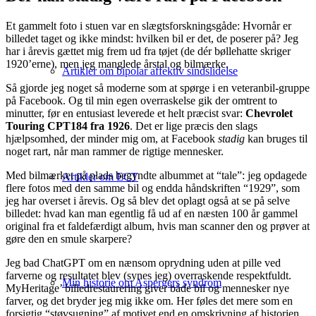
Et gammelt foto i stuen var en slægtsforskningsgåde: Hvornår er
billedet taget og ikke mindst: hvilken bil er det, de poserer på? Jeg
har i årevis gættet mig frem ud fra tøjet (de dér bøllehatte skriger
1920’erne), men jeg manglede årstal og bilmærke.
Artikler om bipolar affektiv sindslidelse
Så gjorde jeg noget så moderne som at spørge i en veteranbil-gruppe
på Facebook. Og til min egen overraskelse gik der omtrent to
minutter, før en entusiast leverede et helt præcist svar:
Chevrolet
Touring CPT184 fra 1926
. Det er lige præcis den slags
hjælpsomhed, der minder mig om, at Facebook
stadig
kan bruges til
noget rart, når man rammer de rigtige mennesker.
Med bilmærket på plads begyndte albummet at “tale”: jeg opdagede
Artikler om ECT
flere fotos med den samme bil og endda håndskriften “1929”, som
jeg har overset i årevis. Og så blev det oplagt også at se på selve
billedet: hvad kan man egentlig få ud af en næsten 100 år gammel
original fra et faldefærdigt album, hvis man scanner den og prøver at
gøre den en smule skarpere?
Jeg bad ChatGPT om en nænsom oprydning uden at pille ved
farverne og resultatet blev (synes jeg) overraskende respektfuldt.
Min historie om Aspergers syndrom
MyHeritage’ billedrestaurering giver både bil og mennesker nye
farver, og det bryder jeg mig ikke om. Her føles det mere som en
forsigtig “støvsugning” af motivet end en omskrivning af historien.