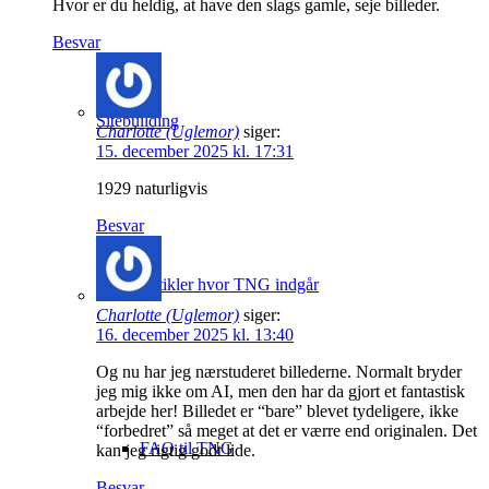
Hvor er du heldig, at have den slags gamle, seje billeder.
Besvar
Sitebuilding
Charlotte (Uglemor)
siger:
15. december 2025 kl. 17:31
1929 naturligvis
Besvar
Artikler hvor TNG indgår
Charlotte (Uglemor)
siger:
16. december 2025 kl. 13:40
Og nu har jeg nærstuderet billederne. Normalt bryder
jeg mig ikke om AI, men den har da gjort et fantastisk
arbejde her! Billedet er “bare” blevet tydeligere, ikke
“forbedret” så meget at det er værre end originalen. Det
FAQ til TNG
kan jeg rigtig godt lide.
Besvar