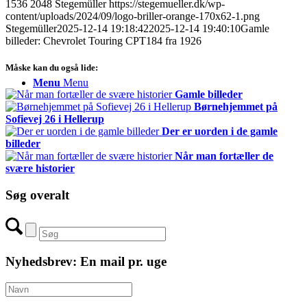
1536
2048
Stegemüller
https://stegemueller.dk/wp-
content/uploads/2024/09/logo-briller-orange-170x62-1.png
Stegemüller
2025-12-14 19:18:42
2025-12-14 19:40:10
Gamle
billeder: Chevrolet Touring CPT184 fra 1926
Måske kan du også lide:
Menu
Menu
Gamle billeder
Børnehjemmet på
Sofievej 26 i Hellerup
Der er uorden i de gamle
billeder
Når man fortæller de
svære historier
Søg overalt
Nyhedsbrev: En mail pr. uge