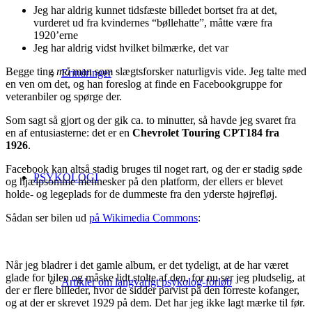
Jeg har aldrig kunnet tidsfæste billedet bortset fra at det,
vurderet ud fra kvindernes “bøllehatte”, måtte være fra
1920’erne
Jeg har aldrig vidst hvilket bilmærke, det var
Begge ting
må
man som slægtsforsker naturligvis vide. Jeg talte med
Erindringer
en ven om det, og han foreslog at finde en Facebookgruppe for
veteranbiler og spørge der.
Som sagt så gjort og der gik ca. to minutter, så havde jeg svaret fra
en af entusiasterne: det er en
Chevrolet Touring CPT184 fra
1926
.
Facebook kan altså stadig bruges til noget rart, og der er stadig søde
PSYKOLOGI
og hjælpsomme mennesker på den platform, der ellers er blevet
holde- og legeplads for de dummeste fra den yderste højrefløj.
Sådan ser bilen ud
på Wikimedia Commons
:
Når jeg bladrer i det gamle album, er det tydeligt, at de har været
glade for bilen og måske lidt stolte af den, for nu ser jeg pludselig, at
Artikler om langvarigt psykolog-forløb
der er flere billeder, hvor de sidder parvist på den forreste kofanger,
og at der er skrevet 1929 på dem. Det har jeg ikke lagt mærke til før.