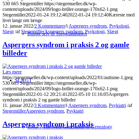
530
665
Stegemüller
https://stegemueller.dk/wp-
content/uploads/2024/09/logo-briller-orange-170x62-1.png
Stegemüller
2022-01-24 19:12:40
2022-01-24 19:12:40
Kæreste med
livet langt om længe
12. januar 2022
/
2 Kommentarer
/
i
Aspergers syndrom
,
Psykologi
,
Slægt
/
af
Stegemüller
Aspergers syndrom
,
Psykologi
,
Slægt
Bidrag selv til Sprogdatabasen
Aspergers syndrom i praksis 2 og gamle
billeder
Læs mere
https://stegemueller.dk/wp-content/uploads/2022/01/autisme-1.jpeg
SLÆGT
530
665
Stegemüller
https://stegemueller.dk/wp-
content/uploads/2024/09/logo-briller-orange-170x62-1.png
Stegemüller
2022-01-12 20:21:41
2022-05-10 11:16:05
Aspergers
syndrom i praksis 2 og gamle billeder
11. januar 2022
/
3 Kommentarer
/
i
Aspergers syndrom
,
Psykiatri
/
af
Stegemüller
Aspergers syndrom
,
Psykiatri
Aspergers syndrom i praksis
TNG – The Next Generation of Genealogy