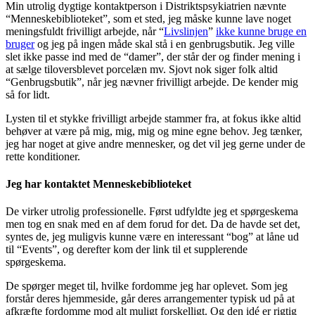
Min utrolig dygtige kontaktperson i Distriktspsykiatrien nævnte
“Menneskebiblioteket”, som et sted, jeg måske kunne lave noget
meningsfuldt frivilligt arbejde, når “
Livslinjen
”
ikke kunne bruge en
bruger
og jeg på ingen måde skal stå i en genbrugsbutik. Jeg ville
slet ikke passe ind med de “damer”, der står der og finder mening i
at sælge tiloversblevet porcelæn mv. Sjovt nok siger folk altid
“Genbrugsbutik”, når jeg nævner frivilligt arbejde. De kender mig
så for lidt.
Lysten til et stykke frivilligt arbejde stammer fra, at fokus ikke altid
behøver at være på mig, mig, mig og mine egne behov. Jeg tænker,
jeg har noget at give andre mennesker, og det vil jeg gerne under de
rette konditioner.
Jeg har kontaktet Menneskebiblioteket
De virker utrolig professionelle. Først udfyldte jeg et spørgeskema
men tog en snak med en af dem forud for det. Da de havde set det,
syntes de, jeg muligvis kunne være en interessant “bog” at låne ud
til “Events”, og derefter kom der link til et supplerende
spørgeskema.
De spørger meget til, hvilke fordomme jeg har oplevet. Som jeg
forstår deres hjemmeside, går deres arrangementer typisk ud på at
afkræfte fordomme mod alt muligt forskelligt. Og den idé er rigtig