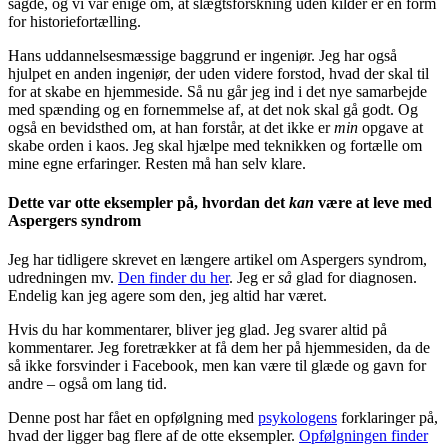
sagde, og vi var enige om, at slægtsforskning uden kilder er en form
for historiefortælling.
Hans uddannelsesmæssige baggrund er ingeniør. Jeg har også
hjulpet en anden ingeniør, der uden videre forstod, hvad der skal til
for at skabe en hjemmeside. Så nu går jeg ind i det nye samarbejde
med spænding og en fornemmelse af, at det nok skal gå godt. Og
også en bevidsthed om, at han forstår, at det ikke er
min
opgave at
skabe orden i kaos. Jeg skal hjælpe med teknikken og fortælle om
mine egne erfaringer. Resten må han selv klare.
Dette var otte eksempler på, hvordan det
kan
være at leve med
Aspergers syndrom
Jeg har tidligere skrevet en længere artikel om Aspergers syndrom,
udredningen mv.
Den finder du her
. Jeg er
så
glad for diagnosen.
Endelig kan jeg agere som den, jeg altid har været.
Hvis du har kommentarer, bliver jeg glad. Jeg svarer altid på
kommentarer. Jeg foretrækker at få dem her på hjemmesiden, da de
så ikke forsvinder i Facebook, men kan være til glæde og gavn for
andre – også om lang tid.
Denne post har fået en opfølgning med
psykologens
forklaringer på,
hvad der ligger bag flere af de otte eksempler.
Opfølgningen finder