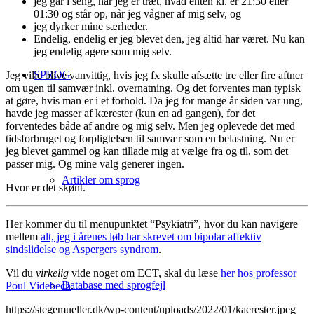
jeg går i seng, når jeg er træt, hvad enten kl. er 21:30 eller
01:30 og står op, når jeg vågner af mig selv, og
jeg dyrker mine særheder.
Endelig, endelig er jeg blevet den, jeg altid har været. Nu kan
jeg endelig agere som mig selv.
SPROG
Jeg ville blive vanvittig, hvis jeg fx skulle afsætte tre eller fire aftner
om ugen til samvær inkl. overnatning. Og det forventes man typisk
at gøre, hvis man er i et forhold. Da jeg for mange år siden var ung,
havde jeg masser af kærester (kun en ad gangen), for det
forventedes både af andre og mig selv. Men jeg oplevede det med
tidsforbruget og forpligtelsen til samvær som en belastning. Nu er
jeg blevet gammel og kan tillade mig at vælge fra og til, som det
passer mig. Og mine valg generer ingen.
Artikler om sprog
Hvor er det skønt.
Her kommer du til menupunktet “Psykiatri”, hvor du kan navigere
mellem
alt, jeg i årenes løb har skrevet om bipolar affektiv
sindslidelse og Aspergers syndrom
.
Vil du
virkelig
vide noget om ECT, skal du læse
her hos professor
Database med sprogfejl
Poul Videbech
.
https://stegemueller.dk/wp-content/uploads/2022/01/kaerester.jpeg