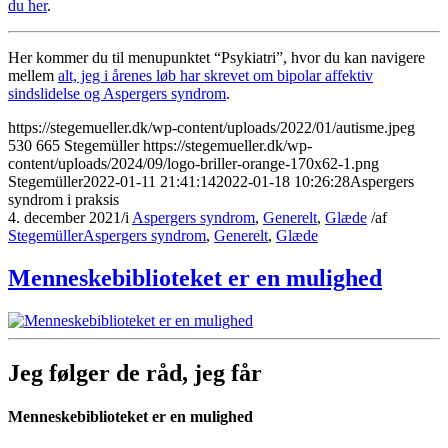
du her
.
Her kommer du til menupunktet “Psykiatri”, hvor du kan navigere
mellem
alt, jeg i årenes løb har skrevet om bipolar affektiv
sindslidelse og Aspergers syndrom
.
https://stegemueller.dk/wp-content/uploads/2022/01/autisme.jpeg
530
665
Stegemüller
https://stegemueller.dk/wp-
content/uploads/2024/09/logo-briller-orange-170x62-1.png
Stegemüller
2022-01-11 21:41:14
2022-01-18 10:26:28
Aspergers
syndrom i praksis
4. december 2021
/
i
Aspergers syndrom
,
Generelt
,
Glæde
/
af
Stegemüller
Aspergers syndrom
,
Generelt
,
Glæde
Menneskebiblioteket er en mulighed
Jeg følger de råd, jeg får
Menneskebiblioteket er en mulighed