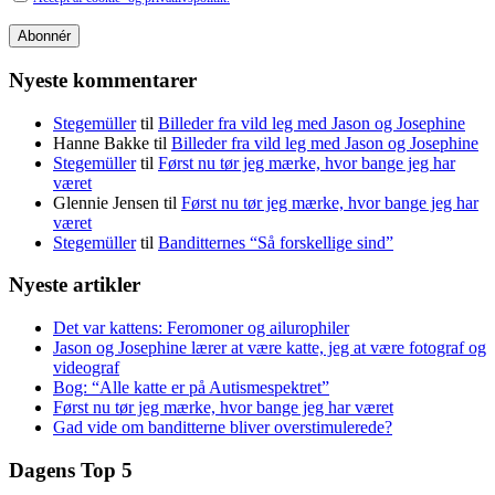
Nyeste kommentarer
Stegemüller
til
Billeder fra vild leg med Jason og Josephine
Hanne Bakke
til
Billeder fra vild leg med Jason og Josephine
Stegemüller
til
Først nu tør jeg mærke, hvor bange jeg har
været
Glennie Jensen
til
Først nu tør jeg mærke, hvor bange jeg har
været
Stegemüller
til
Banditternes “Så forskellige sind”
Nyeste artikler
Det var kattens: Feromoner og ailurophiler
Jason og Josephine lærer at være katte, jeg at være fotograf og
videograf
Bog: “Alle katte er på Autismespektret”
Først nu tør jeg mærke, hvor bange jeg har været
Gad vide om banditterne bliver overstimulerede?
Dagens Top 5