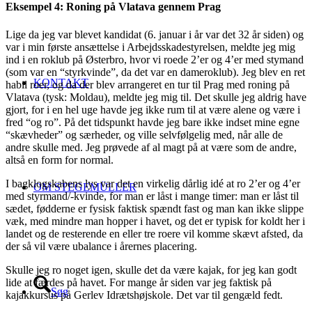
Eksempel 4: Roning på Vlatava gennem Prag
Lige da jeg var blevet kandidat (6. januar i år var det 32 år siden) og
var i min første ansættelse i Arbejdsskadestyrelsen, meldte jeg mig
ind i en roklub på Østerbro, hvor vi roede 2’er og 4’er med stymand
(som var en “styrkvinde”, da det var en dameroklub). Jeg blev en ret
KONTAKT
habil roer, og da der blev arrangeret en tur til Prag med roning på
Vlatava (tysk: Moldau), meldte jeg mig til. Det skulle jeg aldrig have
gjort, for i en hel uge havde jeg ikke rum til at være alene og være i
fred “og ro”. På det tidspunkt havde jeg bare ikke indset mine egne
“skævheder” og særheder, og ville selvfølgelig med, når alle de
andre skulle med. Jeg prøvede af al magt på at være som de andre,
altså en form for normal.
I bagklogskabens lys var det en virkelig dårlig idé at ro 2’er og 4’er
OM STEGEMÜLLER
med styrmand/-kvinde, for man er låst i mange timer: man er låst til
sædet, fødderne er fysisk faktisk spændt fast og man kan ikke slippe
væk, med mindre man hopper i havet, og det er typisk for koldt her i
landet og de resterende en eller tre roere vil komme skævt afsted, da
der så vil være ubalance i årernes placering.
Skulle jeg ro noget igen, skulle det da være kajak, for jeg kan godt
lide at færdes på havet. For mange år siden var jeg faktisk på
Søg
kajakkursus på Gerlev Idrætshøjskole. Det var til gengæld fedt.