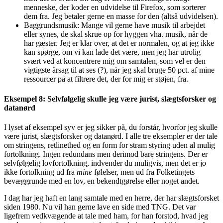
menneske, der koder en udvidelse til Firefox, som sorterer
dem fra. Jeg betaler gerne en masse for den (altså udvidelsen).
Baggrundsmusik: Mange vil gerne have musik til arbejdet
eller synes, de skal skrue op for hyggen vha. musik, når de
har gæster. Jeg er klar over, at det er normalen, og at jeg ikke
kan spørge, om vi kan lade det være, men jeg har utrolig
svært ved at koncentrere mig om samtalen, som vel er den
vigtigste årsag til at ses (?), når jeg skal bruge 50 pct. af mine
ressourcer på at filtrere det, der for mig er støjen, fra.
Eksempel 8: Selvfølgelig skulle jeg være jurist, slægtsforsker og
datanørd
I lyset af eksempel syv er jeg sikker på, du forstår, hvorfor jeg skulle
være jurist, slægtsforsker og datanørd. I alle tre eksempler er der tale
om stringens, retlinethed og en form for stram styring uden al mulig
fortolkning. Ingen redundans men derimod bare stringens. Der er
selvfølgelig lovfortolkning, indvender du muligvis, men det er jo
ikke fortolkning ud fra
mine
følelser, men ud fra Folketingets
bevæggrunde med en lov, en bekendtgørelse eller noget andet.
I dag har jeg haft en lang samtale med en herre, der har slægtsforsket
siden 1980. Nu vil han gerne lave en side med TNG. Det var
ligefrem vedkvægende at tale med ham, for han forstod, hvad jeg