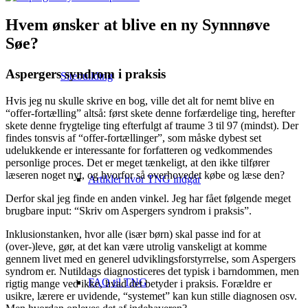
Hvem ønsker at blive en ny Synnnøve
Søe?
Aspergers syndrom i praksis
Sitebuilding
Hvis jeg nu skulle skrive en bog, ville det alt for nemt blive en
“offer-fortælling” altså: først skete denne forfærdelige ting, herefter
skete denne frygtelige ting efterfulgt af traume 3 til 97 (mindst). Der
findes tonsvis af “offer-fortællinger”, som måske dybest set
udelukkende er interessante for forfatteren og vedkommendes
personlige proces. Det er meget tænkeligt, at den ikke tilfører
læseren noget nyt, og hvorfor så overhovedet købe og læse den?
Artikler hvor TNG indgår
Derfor skal jeg finde en anden vinkel. Jeg har fået følgende meget
brugbare input: “Skriv om Aspergers syndrom i praksis”.
Inklusionstanken, hvor alle (især børn) skal passe ind for at
(over-)leve, gør, at det kan være utrolig vanskeligt at komme
gennem livet med en generel udviklingsforstyrrelse, som Aspergers
syndrom er. Nutildags diagnosticeres det typisk i barndommen, men
FAQ til TNG
rigtig mange ved ikke, hvad det betyder i praksis. Forældre er
usikre, lærere er uvidende, “systemet” kan kun stille diagnosen osv.