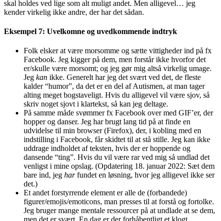
skal holdes ved lige som alt muligt andet. Men alligevel… jeg
kender virkelig ikke andre, der har det sådan.
Eksempel 7: Uvelkomne og uvedkommende indtryk
Folk elsker at være morsomme og sætte vittigheder ind på fx
Facebook. Jeg kigger på dem, men forstår ikke hvorfor det
er/skulle være morsomt; og jeg gør mig altså virkelig umage.
Jeg
kan
ikke. Generelt har jeg det svært ved det, de fleste
kalder “humor”, da det er en del af Autismen, at man tager
alting meget bogstaveligt. Hvis du alligevel vil være sjov, så
skriv noget sjovt i klartekst, så kan jeg deltage.
På samme måde svømmer fx Facebook over med GIF’er, der
hopper og danser. Jeg har brugt lang tid på at finde en
udvidelse til min browser (Firefox), der, i kobling med en
indstilling i Facebook, får skidtet til at stå stille. Jeg kan ikke
uddrage indholdet af teksten, hvis der er hoppende og
dansende “ting”. Hvis du vil være rar ved mig så undlad det
venligst i mine opslag. (Opdatering 18. januar 2022: Sæt dem
bare ind, jeg
har
fundet en løsning, hvor jeg alligevel ikke ser
det.)
Et andet forstyrrende element er alle de (forbandede)
figurer/emojis/emoticons, man presses til at forstå og fortolke.
Jeg bruger mange mentale ressourcer på at undlade at se dem,
men det er svært. En dag er der forhåbentligt et klogt