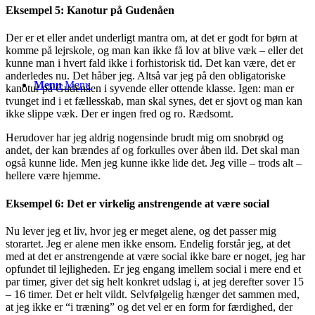
Eksempel 5: Kanotur på Gudenåen
Der er et eller andet underligt mantra om, at det er godt for børn at
komme på lejrskole, og man kan ikke få lov at blive væk – eller det
kunne man i hvert fald ikke i forhistorisk tid. Det kan være, det er
anderledes nu. Det håber jeg. Altså var jeg på den obligatoriske
Menu
Menu
kanotur på Gudenåen i syvende eller ottende klasse. Igen: man er
tvunget ind i et fællesskab, man skal synes, det er sjovt og man kan
ikke slippe væk. Der er ingen fred og ro. Rædsomt.
Herudover har jeg aldrig nogensinde brudt mig om snobrød og
andet, der kan brændes af og forkulles over åben ild. Det skal man
også kunne lide. Men jeg kunne ikke lide det. Jeg ville – trods alt –
hellere være hjemme.
Eksempel 6: Det er virkelig anstrengende at være social
Nu lever jeg et liv, hvor jeg er meget alene, og det passer mig
storartet. Jeg er alene men ikke ensom. Endelig forstår jeg, at det
med at det er anstrengende at være social ikke bare er noget, jeg har
opfundet til lejligheden. Er jeg engang imellem social i mere end et
par timer, giver det sig helt konkret udslag i, at jeg derefter sover 15
– 16 timer. Det er helt vildt. Selvfølgelig hænger det sammen med,
at jeg ikke er “i træning” og det vel er en form for færdighed, der