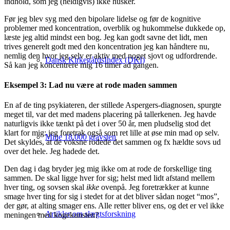
indhold, som jeg (heldigvis) ikke husker.
Før jeg blev syg med den bipolare lidelse og før de kognitive
problemer med koncentration, overblik og hukommelse dukkede op,
læste jeg altid mindst een bog. Jeg kan godt savne det lidt, men
trives generelt godt med den koncentration jeg kan håndtere nu,
nemlig den hvor jeg selv er aktiv med noget sjovt og udfordrende.
Dansk KirkegårdsIndex (DKI)
Så kan jeg koncentrere mig 16 timer ad gangen.
Eksempel 3: Lad nu være at rode maden sammen
En af de ting psykiateren, der stillede Aspergers-diagnosen, spurgte
meget til, var det med madens placering på tallerkenen. Jeg havde
naturligvis ikke tænkt på det i over 50 år, men pludselig stod det
klart for mig: jeg foretrak også som ret lille at øse min mad op selv.
Mine 18.000 gravsten
Det skyldes, at de voksne rodede det sammen og fx hældte sovs ud
over det hele. Jeg hadede det.
Den dag i dag bryder jeg mig ikke om at rode de forskellige ting
sammen. De skal ligge hver for sig; helst med lidt afstand mellem
hver ting, og sovsen skal
ikke
ovenpå. Jeg foretrækker at kunne
smage hver ting for sig i stedet for at det bliver sådan noget “mos”,
der gør, at alting smager ens. Alle retter bliver ens, og det er vel ikke
Artikler om slægtsforskning
meningen med kogekunsten?