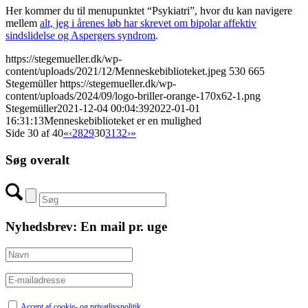
Her kommer du til menupunktet “Psykiatri”, hvor du kan navigere
mellem
alt, jeg i årenes løb har skrevet om bipolar affektiv
sindslidelse og Aspergers syndrom
.
https://stegemueller.dk/wp-
content/uploads/2021/12/Menneskebiblioteket.jpeg
530
665
Stegemüller
https://stegemueller.dk/wp-
content/uploads/2024/09/logo-briller-orange-170x62-1.png
Stegemüller
2021-12-04 00:04:39
2022-01-01
16:31:13
Menneskebiblioteket er en mulighed
Side 30 af 40
«
‹
28
29
30
31
32
›
»
Søg overalt
Nyhedsbrev: En mail pr. uge
Accept af cookie- og privatlivspolitik.