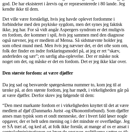
god. De har eksisteret i årevis og er repræsenterede i 80 lande. Jeg
kendte ikke til dem.
Det ville være forståeligt, hvis jeg havde oplevet fordomme i
forbindelse med den psykiske sygdom, men det synes jeg faktisk
ikke, jeg har. For så vidt angår Aspergers syndrom er det muligvis
en fordom, der kommer i spil,
hvis
jeg sammen med den diagnose
også nævner, jeg er medlem af Mensa. Så sidstnævnte holder jeg
som oftest mund med. Men
hvis
jeg nævner det, er det ofte som om,
folk der finder en indre forklaringsmodel på, at jeg er ret “skæv,
anderledes og sær”; en særlig aha-oplevelse. Der er måske nok
noget om det, og måske er det en fordom. Det er jeg ikke klar over.
Den største fordom: at være djøffer
Da jeg sad og besvarede spørgeskema nummer to, kom jeg til at
tænke på, at den største fordom, jeg har mødt, i virkeligheden går på
at være djøffer. Derfor skrev jeg følgende til dem:
“Den mest markante fordom er i virkeligheden knyttet til det at være
medlem af djøf (Danmarks Jurist -og Økonomforbund). Som djøffer
anses man typisk som et ondt menneske, der i hvert fald løser nogle
opgaver, der er helt uden mening og i det mindste er overflødige. Jeg
er SÅ træt af, og ked af, at folk ikke forstår, at mange af os er ansat i
centraladministrationen og løser de opgaver, politikerne sætter os til: