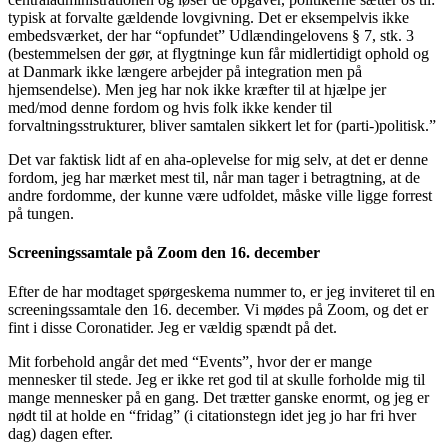
typisk at forvalte gældende lovgivning. Det er eksempelvis ikke
embedsværket, der har “opfundet” Udlændingelovens § 7, stk. 3
(bestemmelsen der gør, at flygtninge kun får midlertidigt ophold og
at Danmark ikke længere arbejder på integration men på
hjemsendelse). Men jeg har nok ikke kræfter til at hjælpe jer
med/mod denne fordom og hvis folk ikke kender til
forvaltningsstrukturer, bliver samtalen sikkert let for (parti-)politisk.”
Det var faktisk lidt af en aha-oplevelse for mig selv, at det er denne
fordom, jeg har mærket mest til, når man tager i betragtning, at de
andre fordomme, der kunne være udfoldet, måske ville ligge forrest
på tungen.
Screeningssamtale på Zoom den 16. december
Efter de har modtaget spørgeskema nummer to, er jeg inviteret til en
screeningssamtale den 16. december. Vi mødes på Zoom, og det er
fint i disse Coronatider. Jeg er vældig spændt på det.
Mit forbehold angår det med “Events”, hvor der er mange
mennesker til stede. Jeg er ikke ret god til at skulle forholde mig til
mange mennesker på en gang. Det trætter ganske enormt, og jeg er
nødt til at holde en “fridag” (i citationstegn idet jeg jo har fri hver
dag) dagen efter.