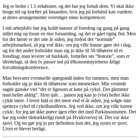
Jeg er bedre i 1:1-relationer, og det har jeg fortalt dem. Vi skal ikke
bruge tid og kræfter på hinanden, hvis jeg på forhånd kan vurdere,
at deres arrangementer overstiger mine kompetencer.
I mit arbejdsliv har jeg holdt masser af foredrag og gang på gang
stillet mig op foran en stor forsamling, og det er gået rigtig fint. Men
for det første er det otte år siden, jeg forlod det “normale”
arbejdsmarked, så jeg ved ikke, om jeg ville kunne gøre det i dag,
og for det andet forholder man sig jo ikke til 50 tilhørere til et
foredrag; man leverer sit budskab, fortæller sin “historie”, som er
tilrettelagt, så den fx passer ind på Økonomistyrelsens årlige
forvaltningskonference.
Man besvarer eventuelle spørgsmål inden for rammen, men man
forholder sig jo ikke til tilhørerne som mennesker. Min veninde
sagde ganske vist “det er ligesom at køre på cykel. Det glemmer
man heller aldrig”. Hrm tjah… jamen jeg kan jo (vist) heller ikke
cykle mere. I hvert fald er det mere end et år siden, jeg solgte min
spritnye cykel til cykelhandleren. Jeg ved ikke, om jeg ville kunne
cykle, for jeg tør ikke prøve igen efter det med Parkinsonismen. Det
har jeg rodet tilstrækkeligt rundt på Hvidovrevej til. Det var ikke
sjovt. Og nu gør jeg jo per definition kun det, jeg synes er sjovt.
Livet er blevet herligt.