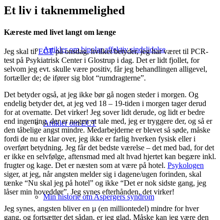
Et liv i taknemmelighed
Kæreste med livet langt om længe
Artikler om bipolar affektiv sindslidelse
Jeg skal til
ECT
på onsdag, hvilket betyder, jeg har været til PCR-
test på Psykiatrisk Center i Glostrup i dag. Det er lidt fjollet, for
selvom jeg evt. skulle være positiv, får jeg behandlingen alligevel,
fortæller de; de ifører sig blot “rumdragterne”.
Det betyder også, at jeg ikke bør gå nogen steder i morgen. Og
endelig betyder det, at jeg ved 18 – 19-tiden i morgen tager derud
for at overnatte. Det virker! Jeg sover lidt derude, og lidt er bedre
end ingenting, der er nogen at tale med, jeg er tryggere der, og så er
Artikler om ECT
den tåbelige angst mindre. Medarbejderne er blevet så søde, måske
fordi de nu er klar over, jeg ikke er farlig hverken fysisk eller i
overført betydning. Jeg får det bedste værelse – det med bad, for det
er ikke en selvfølge, aftensmad med alt hvad hjertet kan begære inkl.
frugter og kage. Det er næsten som at være på hotel.
Psykologen
siger, at jeg, når angsten melder sig i dagene/ugen forinden, skal
tænke “Nu skal jeg på hotel” og ikke “Det er nok sidste gang, jeg
låser min hoveddør”. Jeg synes efterhånden, det virker!
Min historie om Aspergers syndrom
Jeg synes, angsten bliver en µ (en milliontedel) mindre for hver
gang, og fortsætter det sådan, er jeg glad. Måske kan jeg være den