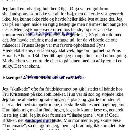
Jeg fandt en udvej og hun hed Olga. Olga var en gul-brun
shetlandspony, som ikke var alt for høj, men det er de vist generelt
ikke. Jeg kunne ikke ride og havde heller ikke lyst at lære det. Jeg
var på en ingen måde en rigtig hestepige men nærmest lidt bange for
heste. Men jeg kunne være i fred hos hende, og der var ikke
Gamle Stegemüller-billeder
konkurrence om at muge ud. Så det gjorde jeg. Så gik der tid med
det. Jeg havde erfaring med at muge ud, for da vi boede de otte
måneder i Fruens Bøge var mit favorit-opholdssted Fyns
Væddeløbsbane, der lå en spytklat væk; lige om hjørnet fra Prins
Haralds Allé nr. 184. Der tilbragte jeg mange timer med udmugning.
Modydelsen var en runde eller to på banen med en af kørerne i en
sulky. Det var skønt.
Nærmeste slægtninge – og mig
Eksempel 2: På skolebiblioteket var der ro
Jeg “skulkede” ofte fra fritidshjemmet og gik i stedet til hånde hos
Fru Kristensen på skolebiblioteket. Hun var så sød og støjede ikke.
Jeg kunne alfabetet og satte bøger på plads og gjorde forinden et
eller andet med stempelkortene, der skulle stikkes ned bagi bøgerne.
Hun hjalp mig med at finde bøger, jeg selv kunne læse og generelt
læste jeg altid. Jeg husker fx serien “Silasbøgerne”, vist af Cecil
Bødker, det var noget med heste. Min mor mente, jeg skulle læse
Historien i glimt
“Tudemarie”, så det gjorde jeg, men jeg brød mig ikke om det triste