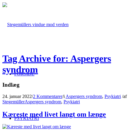
Tag Archive for: Aspergers
syndrom
FORSIDE
Indlæg
24. januar 2022
/
2 Kommentarer
/
i
Aspergers syndrom
,
Psykiatri
/
af
Stegemüller
Aspergers syndrom
,
Psykiatri
Kæreste med livet langt om længe
PSYKIATRI