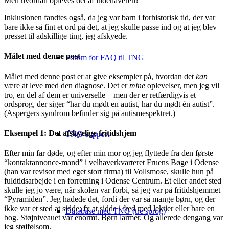
Men hvordan opleves det af indehaveren?
Inklusionen fandtes også, da jeg var barn i forhistorisk tid, der var
bare ikke så fint et ord på det, at jeg skulle passe ind og at jeg blev
presset til adskillige ting, jeg afskyede.
Målet med denne post
Forum for FAQ til TNG
Målet med denne post er at give eksempler på, hvordan det
kan
være at leve med den diagnose. Det er
mine
oplevelser, men jeg vil
tro, en del af dem er universelle – men der er retfærdigvis et
ordsprog, der siger “har du mødt en autist, har du mødt én autist”.
(Aspergers syndrom befinder sig på autismespektret.)
Eksempel 1: Det afskyelige fritidshjem
TNG-support
Efter min far døde, og efter min mor og jeg flyttede fra den første
“kontaktannonce-mand” i velhaverkvarteret Fruens Bøge i Odense
(han var revisor med eget stort firma) til Vollsmose, skulle hun på
fuldtidsarbejde i en forretning i Odense Centrum. Et eller andet sted
skulle jeg jo være, når skolen var forbi, så jeg var på fritidshjemmet
“Pyramiden”. Jeg hadede det, fordi der var så mange børn, og der
ikke var et sted at sidde; fx at sidde i fred med lektier eller bare en
Database med TNG (tre sprog)
bog. Støjniveauet var enormt. Børn larmer. Og allerede dengang var
jeg støjfølsom.