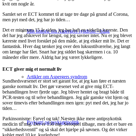
kvit om nogle år.
Samlet set er ECT kommet til at tage tre dage på grund af Corona,
men pyt med det, jeg har jo tiden…
Det er minimum 15 år siden, jeg har haft en virkelig kæreste. Den
Min historie om Aspergers syndrom – bilag
del har jeg afskrevet for længst, og jeg savner intet. Nu er jeg blevet
kæreste med livet forstået på den måde, at jeg elsker mit liv. Det er
fantastisk. Hver dag tænker jeg over den luksustilværelse, jeg langt
om længe har fået. Snart har jeg siddet bag skærmen i ca. 10
måneder eller mere. Aldrig har jeg været lykkeligere.
ECT giver mig et normalt liv
Artikler om Aspergers syndrom
Sundhedsvæsenet er stort set garant for, at jeg kan føre et næsten
ganske normalt liv. Det gør væsenet ved at give mig ECT-
behandlingen hver fjerde uge. Jeg bliver hentet og bragt både til
PCR-testen og til selve behandlingen. Jeg går ganske vist hjem og
sover timevis efter behandlingen men igen: pyt med det, jeg har jo
tiden…
Parkinsonisme: Farvel og tak! Næsten ikke mere antipsykotisk
Psykiatri og psykiatripolitik
medicin til mig. Der er 150 mg. Seroquel tilbage, men det er bare en
“sikkerhedsventil” og så skal det hjælpe på søvnen. Og det virker
koblet med 10 kg. kugledyne!