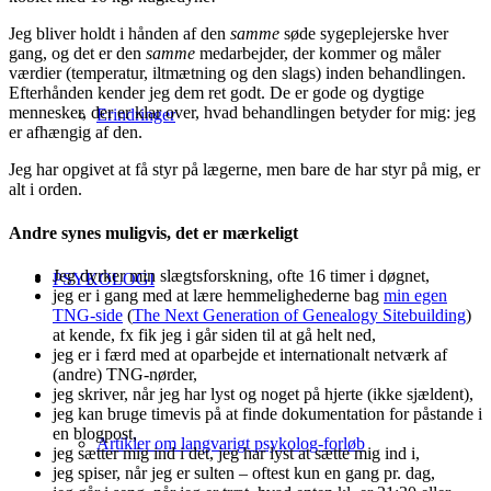
Jeg bliver holdt i hånden af den
samme
søde sygeplejerske hver
gang, og det er den
samme
medarbejder, der kommer og måler
værdier (temperatur, iltmætning og den slags) inden behandlingen.
Efterhånden kender jeg dem ret godt. De er gode og dygtige
mennesker, der er klar over, hvad behandlingen betyder for mig: jeg
Erindringer
er afhængig af den.
Jeg har opgivet at få styr på lægerne, men bare de har styr på mig, er
alt i orden.
Andre synes muligvis, det er mærkeligt
Jeg dyrker min slægtsforskning, ofte 16 timer i døgnet,
PSYKOLOGI
jeg er i gang med at lære hemmelighederne bag
min egen
TNG-side
(
The Next Generation of Genealogy Sitebuilding
)
at kende, fx fik jeg i går siden til at gå helt ned,
jeg er i færd med at oparbejde et internationalt netværk af
(andre) TNG-nørder,
jeg skriver, når jeg har lyst og noget på hjerte (ikke sjældent),
jeg kan bruge timevis på at finde dokumentation for påstande i
en blogpost,
Artikler om langvarigt psykolog-forløb
jeg sætter mig ind i det, jeg har lyst at sætte mig ind i,
jeg spiser, når jeg er sulten – oftest kun en gang pr. dag,