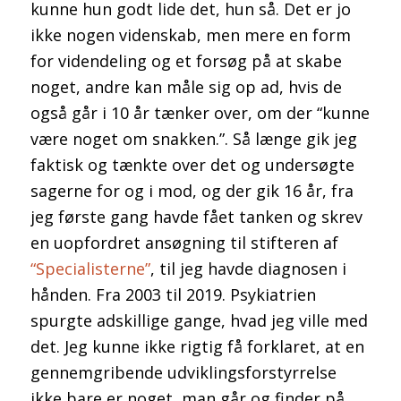
kunne hun godt lide det, hun så. Det er jo
ikke nogen videnskab, men mere en form
for videndeling og et forsøg på at skabe
noget, andre kan måle sig op ad, hvis de
også går i 10 år tænker over, om der “kunne
være noget om snakken.”. Så længe gik jeg
faktisk og tænkte over det og undersøgte
sagerne for og i mod, og der gik 16 år, fra
jeg første gang havde fået tanken og skrev
en uopfordret ansøgning til stifteren af
“Specialisterne”
, til jeg havde diagnosen i
hånden. Fra 2003 til 2019. Psykiatrien
spurgte adskillige gange, hvad jeg ville med
det. Jeg kunne ikke rigtig få forklaret, at en
gennemgribende udviklingsforstyrrelse
ikke bare er noget, man går og finder på,