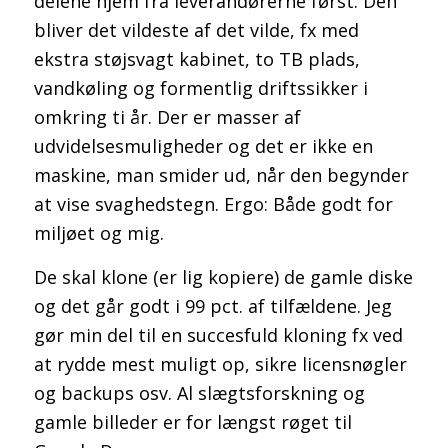
delene hjem fra leverandørerne først. Den
bliver det vildeste af det vilde, fx med
ekstra støjsvagt kabinet, to TB plads,
vandkøling og formentlig driftssikker i
omkring ti år. Der er masser af
udvidelsesmuligheder og det er ikke en
maskine, man smider ud, når den begynder
at vise svaghedstegn. Ergo: Både godt for
miljøet og mig.
De skal klone (er lig kopiere) de gamle diske
og det går godt i 99 pct. af tilfældene. Jeg
gør min del til en succesfuld kloning fx ved
at rydde mest muligt op, sikre licensnøgler
og backups osv. Al slægtsforskning og
gamle billeder er for længst røget til