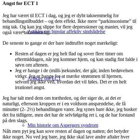
Angst for ECT 1
Jeg har været til ECT i dag, og jeg er dybt taknemmelig for
behandlingstilbuddet – og dets effekt. Ikke mere “parkinsonisme” til
mig tak. Og kan jeg slippe for flere depressioner og manier, vil jeg
Artikler om bipolar affektiv sindslidelse
også være taknemmelig.
De seneste to gange er der bare indtruffet noget mærkeligt:
Resten af dagen er jeg helt flad og sover flere timer om
eftermiddagen, når jeg kommer hjem, og kan stadig fint falde i
søvn om aftenen.
Jeg er bange i de (milli-)sekunder, der går, inden bedøvelsen
virker. Jeg er bange for at mærke strømmen til hjernen,
Artikler om ECT
selvom jeg ikke ved, hvordan det vil føles. Det er en helt
irrationel angst.
Jeg har talt med dem om trætheden, og der siger de, at det er
naturligt, eftersom kroppen er i en voldsom anspændelse, de få
minutter (2- 2½) behandlingen varer. Jeg synes bare ikke, jeg husker
det fra tidligere, men det har de selvfølgelig ret i, og de har forstand
på den slags.
Min historie om Aspergers syndrom
Nåh men pyt jeg kan sove resten af dagen og natten; det betyder
ikke noget. Nu ved jeg bare, jeg ikke skal lave andre aftaler hver