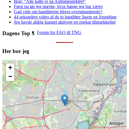
Bog: “Alle katte er på Autismespektret”
Først nu tør jeg mærke, hvor bange jeg har været
Gad vide om banditterne bliver overstimulerede?
44 sekunders video af de to banditter Jason og Josephine
Jeg havde aldrig kunnet aktivere en enekat tilstrækkeligt
Forum for FAQ til TNG
Dagens Top 5
Her bor jeg
+
−
TNG-support
Database med TNG (tre sprog)