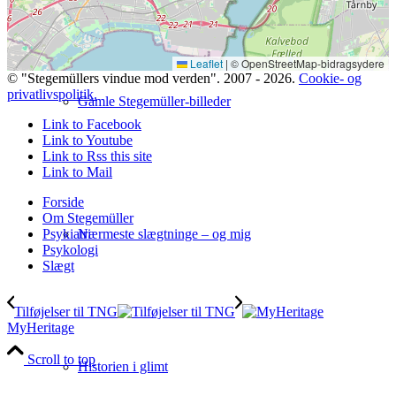
Leaflet
|
© OpenStreetMap-bidragsydere
© "Stegemüllers vindue mod verden". 2007 - 2026.
Cookie- og
privatlivspolitik.
Gamle Stegemüller-billeder
Link to Facebook
Link to Youtube
Link to Rss this site
Link to Mail
Forside
Om Stegemüller
Nærmeste slægtninge – og mig
Psykiatri
Psykologi
Slægt
Tilføjelser til TNG
MyHeritage
Scroll to top
Historien i glimt