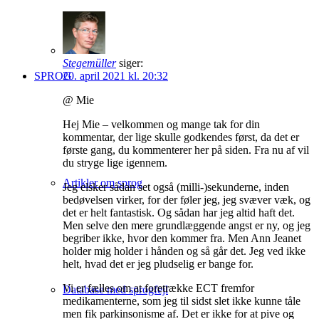
Stegemüller
siger:
20. april 2021 kl. 20:32
SPROG
@ Mie
Hej Mie – velkommen og mange tak for din
kommentar, der lige skulle godkendes først, da det er
første gang, du kommenterer her på siden. Fra nu af vil
du stryge lige igennem.
Artikler om sprog
Jeg elsker sådan set også (milli-)sekunderne, inden
bedøvelsen virker, for der føler jeg, jeg svæver væk, og
det er helt fantastisk. Og sådan har jeg altid haft det.
Men selve den mere grundlæggende angst er ny, og jeg
begriber ikke, hvor den kommer fra. Men Ann Jeanet
holder mig holder i hånden og så går det. Jeg ved ikke
helt, hvad det er jeg pludselig er bange for.
Vi er fælles om at foretrække ECT fremfor
Database med sprogfejl
medikamenterne, som jeg til sidst slet ikke kunne tåle
men fik parkinsonisme af. Det er ikke for at pive og