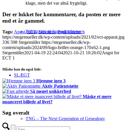
klage, men det var altså frygteligt.
Der er lukket for kommentarer, da posten er mere
end et år gammel.
Bidrag selv til Sprogdatabasen
Tags:
Angst
,
ECT
,
Eksistens
,
Poul Videbech
https://stegemueller.dk/wp-content/uploads/2021/02/ect-apparat.jpg
336
598
Stegemüller
https://stegemueller.dk/wp-
content/uploads/2024/09/logo-briller-orange-170x62-1.png
Stegemüller
2021-04-19 22:24:04
2021-10-21 10:26:02
Angst for
ECT 1
Måske kan du også lide:
SLÆGT
Hjemme igen 3
Aktiv Patientstøtte
Så meget usikkerhed
Måske et mere
nuanceret billede af livet?
Søg overalt
TNG – The Next Generation of Genealogy