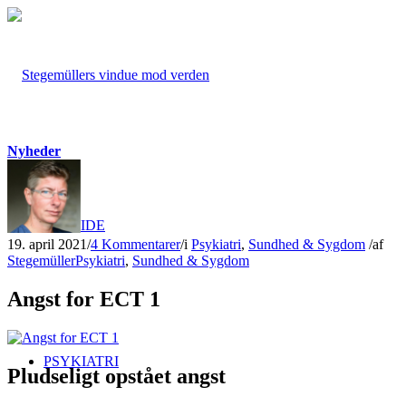
Nyheder
FORSIDE
19. april 2021
/
4 Kommentarer
/
i
Psykiatri
,
Sundhed & Sygdom
/
af
Stegemüller
Psykiatri
,
Sundhed & Sygdom
Angst for ECT 1
PSYKIATRI
Pludseligt opstået angst