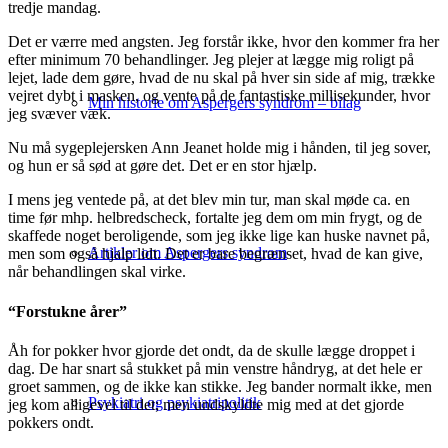
tredje mandag.
Det er værre med angsten. Jeg forstår ikke, hvor den kommer fra her
efter minimum 70 behandlinger. Jeg plejer at lægge mig roligt på
lejet, lade dem gøre, hvad de nu skal på hver sin side af mig, trække
vejret dybt i masken, og vente på de fantastiske millisekunder, hvor
Min historie om Aspergers syndrom – bilag
jeg svæver væk.
Nu må sygeplejersken Ann Jeanet holde mig i hånden, til jeg sover,
og hun er så sød at gøre det. Det er en stor hjælp.
I mens jeg ventede på, at det blev min tur, man skal møde ca. en
time før mhp. helbredscheck, fortalte jeg dem om min frygt, og de
skaffede noget beroligende, som jeg ikke lige kan huske navnet på,
Artikler om Aspergers syndrom
men som også hjalp lidt. Det er bare begrænset, hvad de kan give,
når behandlingen skal virke.
“Forstukne årer”
Åh for pokker hvor gjorde det ondt, da de skulle lægge droppet i
dag. De har snart så stukket på min venstre håndryg, at det hele er
groet sammen, og de ikke kan stikke. Jeg bander normalt ikke, men
Psykiatri og psykiatripolitik
jeg kom alligevel til det; men undskyldte mig med at det gjorde
pokkers ondt.