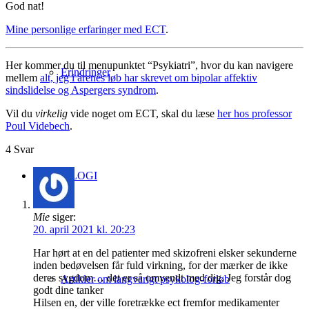
God nat!
Mine personlige erfaringer med ECT
.
Her kommer du til menupunktet “Psykiatri”, hvor du kan navigere
Erindringer
mellem
alt, jeg i årenes løb har skrevet om bipolar affektiv
sindslidelse og Aspergers syndrom
.
Vil du
virkelig
vide noget om ECT, skal du læse
her hos professor
Poul Videbech
.
4
Svar
PSYKOLOGI
Mie
siger:
20. april 2021 kl. 20:23
Har hørt at en del patienter med skizofreni elsker sekunderne
inden bedøvelsen får fuld virkning, for der mærker de ikke
deres sygdom… det er så omvendt med dig. Jeg forstår dog
Artikler om langvarigt psykolog-forløb
godt dine tanker
Hilsen en, der ville foretrække ect fremfor medikamenter