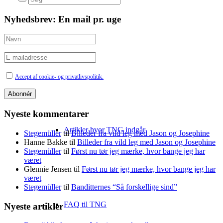
Nyhedsbrev: En mail pr. uge
Sitebuilding
Accept af cookie- og privatlivspolitik.
Nyeste kommentarer
Artikler hvor TNG indgår
Stegemüller
til
Billeder fra vild leg med Jason og Josephine
Hanne Bakke
til
Billeder fra vild leg med Jason og Josephine
Stegemüller
til
Først nu tør jeg mærke, hvor bange jeg har
været
Glennie Jensen
til
Først nu tør jeg mærke, hvor bange jeg har
været
Stegemüller
til
Banditternes “Så forskellige sind”
FAQ til TNG
Nyeste artikler