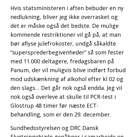
Hvis statsministeren i aften bebuder en ny
nedlukning, bliver jeg ikke overrasket og
det er måske også det bedste. De mulige
kommende restriktioner vil gå på, at man
bør aflyse julefrokoster, undgå såkaldte
“supersprederbegivenheder” så som fester
med 11.000 deltagere, fredagsbaren på
Panum, der vil muligvis blive indført forbud
mod udskænkning af alkohol efter kl 02 og
den slags… Det går nok også endda. Jeg vil
nok også overleve at skulle til PCR-test i
Glostrup 48 timer før næste ECT-
behandling, som er den 29. december.
Sundhedsstyrelsen og DRC Dansk
Flygtningehjælp genåbner i samarbejde en