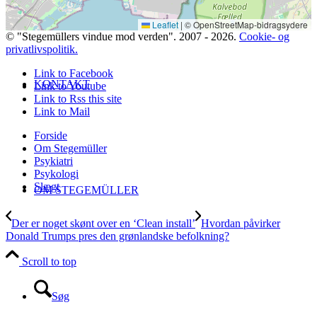
Leaflet
|
© OpenStreetMap-bidragsydere
© "Stegemüllers vindue mod verden". 2007 - 2026.
Cookie- og
privatlivspolitik.
Link to Facebook
KONTAKT
Link to Youtube
Link to Rss this site
Link to Mail
Forside
Om Stegemüller
Psykiatri
Psykologi
Slægt
OM STEGEMÜLLER
Der er noget skønt over en ‘Clean install’
Hvordan påvirker
Donald Trumps pres den grønlandske befolkning?
Scroll to top
Søg