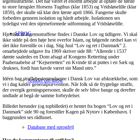
legemsstraffene. Det har været et enormt arbejde at opføre de første
to store fængsler Horsens Tugthus (klar 1853) og Vridsløselille (klar
1859), der skulle stå klar den første april 1866. Fangerne skulle
forbedres gennem isolation og hårdt arbejde. Isolationen ses
tydeligst ved den stjerneformede udformning af Vridsløselille.
SPROG
Hjemlen til legemsstraffene findes i Danske Lov og tidligere. Vi skal
ikke sidde på den høje hest overfor Islam, og følgende rædsel kan vi
slet ikke forestille os i dag. Stig Juul “Lov og ret i Danmark” 2.
omarbejdede udgave fra 1969 skriver side 88: “Allerede i 1537
dømte saaledes en Dom afsagt af Kongens Retterting under
Paaberaabelse af “Kejserretten” en Kvinde til at puttes i en Sæk og
druknes, fordi hun havde været sin Mand utro.”
Idéen bag straffebestemmelserne i Dansk Lov var afskrækkelse, som
Artikler om sprog
vi i dag kalder generalprævention. Når folk så de frygtelige straffe,
der overgik gerningspersoner, skulle de selv blive bange og derefter
undlade at begå de samme forbrydelser.
Billedet herunder (og topbilledet) er hentet fra bogen “Lov og ret i
Danmark” side 90 og forestiller Kagen på Nytorv i København. I
baggrunden ses rådhuset.
Database med sprogfejl