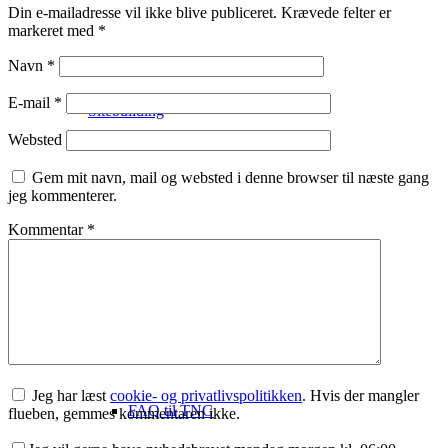
Din e-mailadresse vil ikke blive publiceret.
Krævede felter er
markeret med
*
Navn
*
E-mail
*
Sitebuilding
Websted
Gem mit navn, mail og websted i denne browser til næste gang
jeg kommenterer.
Kommentar
*
Artikler hvor TNG indgår
Jeg har læst
cookie- og privatlivspolitikken
. Hvis der mangler
FAQ til TNG
flueben, gemmes kommentaren ikke.