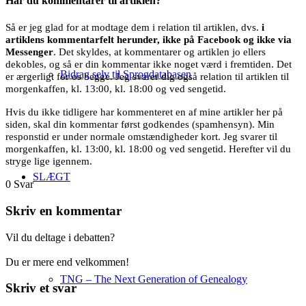
Har du kommentarer til artiklen?
Så er jeg glad for at modtage dem i relation til artiklen, dvs.
i
artiklens kommentarfelt herunder, ikke på Facebook og ikke via
Messenger
. Det skyldes, at kommentarer og artiklen jo ellers
dekobles, og så er din kommentar ikke noget værd i fremtiden. Det
Bidrag selv til Sprogdatabasen
er ærgerligt for os begge. Jeg svarer dig også relation til artiklen til
morgenkaffen, kl. 13:00, kl. 18:00 og ved sengetid.
Hvis du ikke tidligere har kommenteret en af mine artikler her på
siden, skal din kommentar først godkendes (spamhensyn). Min
responstid er under normale omstændigheder kort. Jeg svarer til
morgenkaffen, kl. 13:00, kl. 18:00 og ved sengetid. Herefter vil du
stryge lige igennem.
SLÆGT
0
Svar
Skriv en kommentar
Vil du deltage i debatten?
Du er mere end velkommen!
TNG – The Next Generation of Genealogy
Skriv et svar