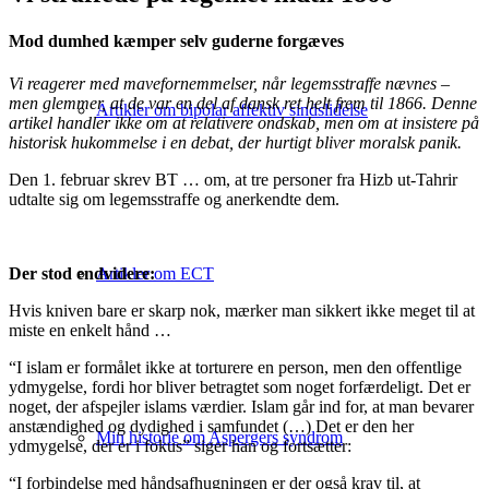
Mod dumhed kæmper selv guderne forgæves
Vi reagerer med mavefornemmelser, når legemsstraffe nævnes –
men glemmer, at de var en del af dansk ret helt frem til 1866. Denne
Artikler om bipolar affektiv sindslidelse
artikel handler ikke om at relativere ondskab, men om at insistere på
historisk hukommelse i en debat, der hurtigt bliver moralsk panik.
Den 1. februar skrev BT … om, at tre personer fra Hizb ut-Tahrir
udtalte sig om legemsstraffe og anerkendte dem.
Artikler om ECT
Der stod endvidere:
Hvis kniven bare er skarp nok, mærker man sikkert ikke meget til at
miste en enkelt hånd …
“I islam er formålet ikke at torturere en person, men den offentlige
ydmygelse, fordi hor bliver betragtet som noget forfærdeligt. Det er
noget, der afspejler islams værdier. Islam går ind for, at man bevarer
anstændighed og dydighed i samfundet (…) Det er den her
Min historie om Aspergers syndrom
ydmygelse, der er i fokus” siger han og fortsætter:
“I forbindelse med håndsafhugningen er der også krav til, at