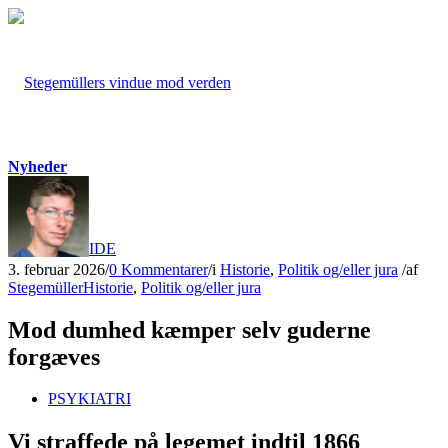
Nyheder
FORSIDE
3. februar 2026
/
0 Kommentarer
/
i
Historie
,
Politik og/eller jura
/
af
Stegemüller
Historie
,
Politik og/eller jura
Mod dumhed kæmper selv guderne
forgæves
PSYKIATRI
Vi straffede på legemet indtil 1866