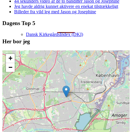
44 sekunders video af de to banditter Jason og Josephine
Jeg havde aldrig kunnet aktivere en enekat tilstrækkeligt
Billeder fra vild leg med Jason og Josephine
Dagens Top 5
Dansk KirkegårdsIndex (DKI)
Her bor jeg
+
−
Mine 18.000 gravsten
Artikler om slægtsforskning