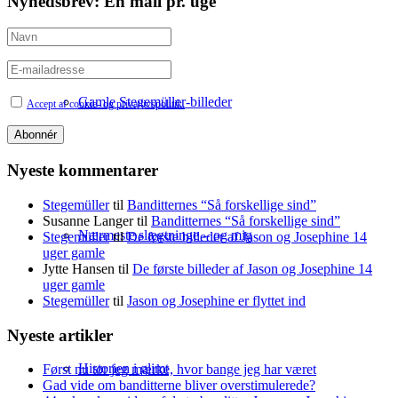
Nyhedsbrev: En mail pr. uge
Gamle Stegemüller-billeder
Accept af cookie- og privatlivspolitik.
Nyeste kommentarer
Stegemüller
til
Banditternes “Så forskellige sind”
Susanne Langer
til
Banditternes “Så forskellige sind”
Nærmeste slægtninge – og mig
Stegemüller
til
De første billeder af Jason og Josephine 14
uger gamle
Jytte Hansen
til
De første billeder af Jason og Josephine 14
uger gamle
Stegemüller
til
Jason og Josephine er flyttet ind
Nyeste artikler
Historien i glimt
Først nu tør jeg mærke, hvor bange jeg har været
Gad vide om banditterne bliver overstimulerede?