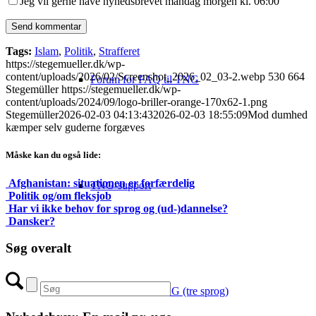
Jeg vil gerne have nyhedsbrevet mandag morgen kl. 06:00
Tags:
Islam
,
Politik
,
Strafferet
https://stegemueller.dk/wp-
content/uploads/2026/02/Screenshot_2026_02_03-2.webp
530
664
Forum for FAQ til TNG
Stegemüller
https://stegemueller.dk/wp-
content/uploads/2024/09/logo-briller-orange-170x62-1.png
Stegemüller
2026-02-03 04:13:43
2026-02-03 18:55:09
Mod dumhed
kæmper selv guderne forgæves
Måske kan du også lide:
Afghanistan: situationen er forfærdelig
TNG-support
Politik og/om fleksjob
Har vi ikke behov for sprog og (ud-)dannelse?
Dansker?
Søg overalt
Database med TNG (tre sprog)