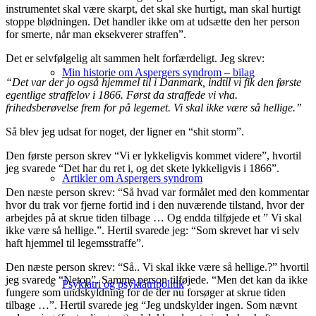
instrumentet skal være skarpt, det skal ske hurtigt, man skal hurtigt
stoppe blødningen. Det handler ikke om at udsætte den her person
for smerte, når man eksekverer straffen”.
Det er selvfølgelig alt sammen helt forfærdeligt. Jeg skrev:
Min historie om Aspergers syndrom – bilag
“Det var der jo også hjemmel til i Danmark, indtil vi fik den første
egentlige straffelov i 1866. Først da straffede vi vha.
frihedsberøvelse frem for på legemet. Vi skal ikke være så hellige.”
Så blev jeg udsat for noget, der ligner en “shit storm”.
Den første person skrev “Vi er lykkeligvis kommet videre”, hvortil
jeg svarede “Det har du ret i, og det skete lykkeligvis i 1866”.
Artikler om Aspergers syndrom
Den næste person skrev: “Så hvad var formålet med den kommentar
hvor du trak vor fjerne fortid ind i den nuværende tilstand, hvor der
arbejdes på at skrue tiden tilbage … Og endda tilføjede et ” Vi skal
ikke være så hellige.”. Hertil svarede jeg: “Som skrevet har vi selv
haft hjemmel til legemsstraffe”.
Den næste person skrev: “Så.. Vi skal ikke være så hellige.?” hvortil
jeg svarede “Netop”. Samme person tilføjede. “Men det kan da ikke
Psykiatri og psykiatripolitik
fungere som undskyldning for de der nu forsøger at skrue tiden
tilbage …”. Hertil svarede jeg “Jeg undskylder ingen. Som nævnt