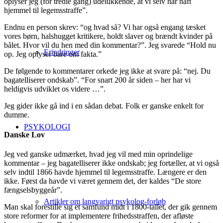
oplyser jeg (for tredie gang) udelukkende, at vi selv har haft
hjemmel til legemsstraffe”.
Endnu en person skrev: “og hvad så? Vi har også engang tæsket
vores børn, halshugget kritikere, holdt slaver og brændt kvinder på
bålet. Hvor vil du hen med din kommentar?”. Jeg svarede “Hold nu
Erindringer
op. Jeg oplyser bare om fakta.”
De følgende to kommentarer orkede jeg ikke at svare på: “nej. Du
bagatelliserer ondskab”. “For snart 200 år siden – her har vi
heldigvis udviklet os videre …”.
Jeg gider ikke gå ind i en sådan debat. Folk er ganske enkelt for
dumme.
PSYKOLOGI
Danske Lov
Jeg ved ganske udmærket, hvad jeg vil med min oprindelige
kommentar – jeg bagatelliserer ikke ondskab; jeg fortæller, at vi også
selv indtil 1866 havde hjemmel til legemsstraffe. Længere er den
ikke. Først da havde vi været gennem det, der kaldes “De store
fængselsbyggeår”.
Artikler om langvarigt psykolog-forløb
Man skal forestille sig et samfund midt i 1800-tallet, der gik gennem
store reformer for at implementere frihedsstraffen, der afløste