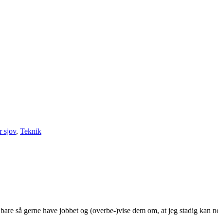
r sjov
,
Teknik
jo bare så gerne have jobbet og (overbe-)vise dem om, at jeg stadig kan n