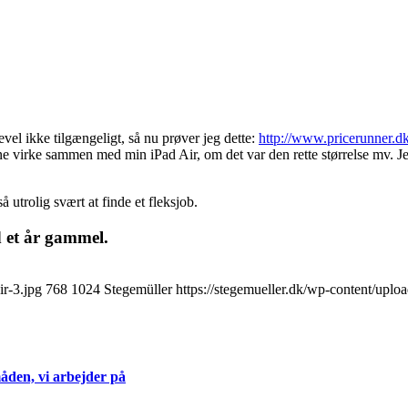
gevel ikke tilgængeligt, så nu prøver jeg dette:
http://www.pricerunner.
nne virke sammen med min iPad Air, om det var den rette størrelse mv. 
 utrolig svært at finde et fleksjob.
d et år gammel.
ir-3.jpg
768
1024
Stegemüller
https://stegemueller.dk/wp-content/uplo
åden, vi arbejder på