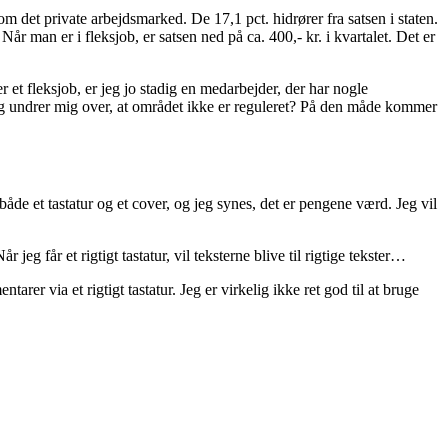
e om det private arbejdsmarked. De 17,1 pct. hidrører fra satsen i staten.
r man er i fleksjob, er satsen ned på ca. 400,- kr. i kvartalet. Det er
r et fleksjob, er jeg jo stadig en medarbejder, der har nogle
Jeg undrer mig over, at området ikke er reguleret? På den måde kommer
n både et tastatur og et cover, og jeg synes, det er pengene værd. Jeg vil
jeg får et rigtigt tastatur, vil teksterne blive til rigtige tekster…
er via et rigtigt tastatur. Jeg er virkelig ikke ret god til at bruge