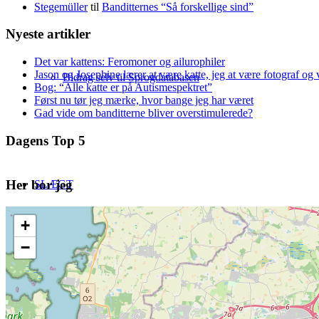
Stegemüller
til
Banditternes “Så forskellige sind”
Nyeste artikler
Det var kattens: Feromoner og ailurophiler
Jason og Josephine lærer at være katte, jeg at være fotograf og 
Bidrag selv til Sprogdatabasen
Bog: “Alle katte er på Autismespektret”
Først nu tør jeg mærke, hvor bange jeg har været
Gad vide om banditterne bliver overstimulerede?
Dagens Top 5
Her bor jeg
SLÆGT
+
−
TNG – The Next Generation of Genealogy Sitebuilding