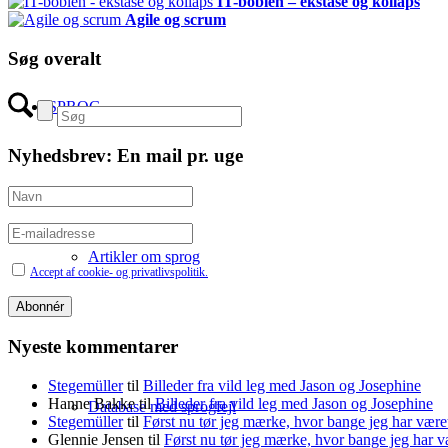
IT-boblen – ekstase og kollaps
Agile og scrum
Søg overalt
SPROG
Nyhedsbrev: En mail pr. uge
Artikler om sprog
Accept af cookie- og privatlivspolitik.
Nyeste kommentarer
Stegemüller
til
Billeder fra vild leg med Jason og Josephine
Hanne Bakke
til
Billeder fra vild leg med Jason og Josephine
Database med sprogfejl
Stegemüller
til
Først nu tør jeg mærke, hvor bange jeg har være
Glennie Jensen
til
Først nu tør jeg mærke, hvor bange jeg har v