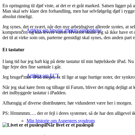
En opringning til djøf viste, at det er et gråt marked. Satsen ligger på 
Man skal selv klare den forhandling, men har selvfølgelig djøf i ryggen
absolut rimeligt.
Jeg synes, det er svært, når den nye arbejdsgiver allerede syntes, at se
Artikler om bipolar affektiv sindslidelse
kompetencer, og kan levere varen. Hvorfor skulle jeg så ikke have et 
det til at virke som om, parterne gensidigt skal synes, den anden part e
Et tastatur
I lang tid har jeg haft kig på dette tastatur til min højtelskede iPad. N
lige fejre den fine samtale i går.
Artikler om ECT
Jeg bruger min iPad meget, fx til lige at tage hurtige noter, der synkron
Når jeg skal køre frem og tilbage til Farum, bliver det rigtig dejligt 
det indbyggede tastatur i iPadden.
Afhængig af diverse distributører, bør vidunderet være her i morgen.
PS: Hrmmmm…. der er fejl i deres systemer, så de har den alligevel 
Min historie om Aspergers syndrom
Når livet er et puslespil