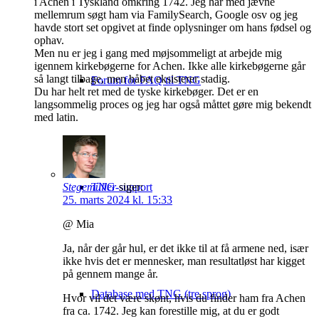
i Achen i Tyskland omkring 1742. Jeg har med jævne
mellemrum søgt ham via FamilySearch, Google osv og jeg
havde stort set opgivet at finde oplysninger om hans fødsel og
ophav.
Men nu er jeg i gang med møjsommeligt at arbejde mig
igennem kirkebøgerne for Achen. Ikke alle kirkebøgerne går
så langt tilbage, men håbet eksisterer stadig.
Forum for FAQ til TNG
Du har helt ret med de tyske kirkebøger. Det er en
langsommelig proces og jeg har også måttet gøre mig bekendt
med latin.
Stegemüller
siger:
TNG-support
25. marts 2024 kl. 15:33
@ Mia
Ja, når der går hul, er det ikke til at få armene ned, især
ikke hvis det er mennesker, man resultatløst har kigget
på gennem mange år.
Database med TNG (tre sprog)
Hvor vil det være skønt, hvis du finder ham fra Achen
fra ca. 1742. Jeg kan forestille mig, at du er godt