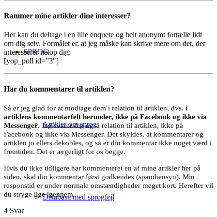
Rammer mine artikler dine interesser?
Her kan du deltage i en lille enquete og helt anonymt fortælle lidt
om dig selv. Formålet er, at jeg måske kan skrive mere om det, der
SPROG
interesserer netop dig:
[yop_poll id=”3″]
Har du kommentarer til artiklen?
Så er jeg glad for at modtage dem i relation til artiklen, dvs.
i
artiklens kommentarfelt herunder, ikke på Facebook og ikke via
Artikler om sprog
Messenger
. Jeg svarer dig også relation til artiklen, ikke på
Facebook og ikke via Messenger. Det skyldes, at kommentarer og
artiklen jo ellers dekobles, og så er din kommentar ikke noget værd i
fremtiden. Det er ærgerligt for os begge.
Hvis du ikke tidligere har kommenteret en af mine artikler her på
siden, skal din kommentar først godkendes (spamhensyn). Min
responstid er under normale omstændigheder meget kort. Herefter vil
du stryge lige igennem.
Database med sprogfejl
4
Svar