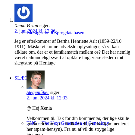
Xenia Ørum
siger:
2. juni 2024 kl. 12:26
Bidrag selv til Sprogdatabasen
Jeg er efterkommer af Bertha Henriette Arlt (1859-22/10
1911). Måske vi kunne udveksle oplysninger, så vi kan
afklare om, der er et familiematch mellem os? Det har nemlig
været ualmindeligt svært at opklare ting, visse steder i mit
slægtstræ på Heritage.
SLÆGT
Stegemüller
siger:
2. juni 2024 kl. 12:33
@ Hej Xenia
Velkommen til. Tak for din kommentar, der lige skulle
TNG – The Next Generation of Genealogy
godkendes først, da du ikke tidligere har kommenteret
her (spam-hensyn). Fra nu af vil du stryge lige
igennem.