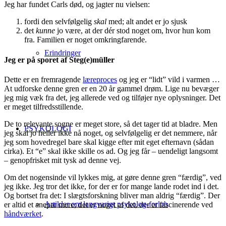
Jeg har fundet Carls død, og jagter nu vielsen:
fordi den selvfølgelig
skal
med; alt andet er jo sjusk
det
kunne
jo være, at der dér stod noget om, hvor hun kom
fra. Familien er noget omkringfarende.
Erindringer
Jeg er på sporet af Steg(e)müller
Dette er en fremragende
læreproces
og jeg er “lidt” vild i varmen …
At udforske denne gren er en 20 år gammel drøm. Lige nu bevæger
jeg mig væk fra det, jeg allerede ved og tilføjer nye oplysninger. Det
er meget tilfredsstillende.
De to relevante sogne er meget store, så det tager tid at bladre. Men
PSYKOLOGI
jeg skal jo heller ikke nå noget, og selvfølgelig er det nemmere, når
jeg som hovedregel bare skal kigge efter mit eget efternavn (sådan
cirka). Et “e” skal ikke skille os ad. Og jeg får – uendeligt langsomt
– genopfrisket mit tysk ad denne vej.
Om det nogensinde vil lykkes mig, at gøre denne gren “færdig”, ved
jeg ikke. Jeg tror det ikke, for der er for mange lande rodet ind i det.
Og bortset fra det: I slægtsforskning bliver man aldrig “færdig”. Der
Artikler om langvarigt psykolog-forløb
er altid et anepar mere; det er noget af det, der er fascinerende ved
håndværket
.