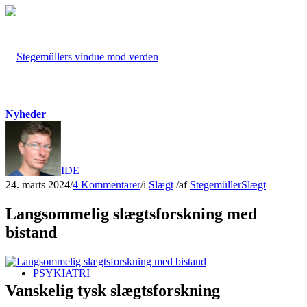
Nyheder
FORSIDE
24. marts 2024
/
4 Kommentarer
/
i
Slægt
/
af
Stegemüller
Slægt
Langsommelig slægtsforskning med
bistand
PSYKIATRI
Vanskelig tysk slægtsforskning