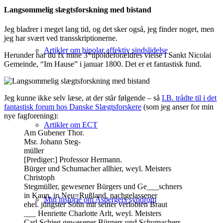
Langsommelig slægtsforskning med bistand
Jeg bladrer i meget lang tid, og det sker også, jeg finder noget, men
jeg har svært ved transskriptionerne.
Artikler om bipolar affektiv sindslidelse
Herunder har du fx mine 3*tipoldeforældres vielse i Sankt Nicolai
Gemeinde, “Im Hause” i januar 1800. Det er et fantastisk fund.
Jeg kunne ikke selv læse, at der står følgende – så
I.B. trådte til i det
fantastisk forum hos Danske Slægtsforskere
(som jeg anser for min
nye fagforening):
Artikler om ECT
Am Gubener Thor.
Msr. Johann Steg-
müller
[Prediger:] Professor Hermann.
Bürger und Schumacher allhier, weyl. Meisters
Christoph
Stegmüller, gewesener Bürgers und Ge___schners
in Kaun, in Neu=Rußland, nachgelassener
Min historie om Aspergers syndrom
ehel. jüngster Sohn mit seiner verlobten Braut
___ Henriette Charlotte Arlt, weyl. Meisters
Carl Schieg gewesener Bürgers und Schumachers