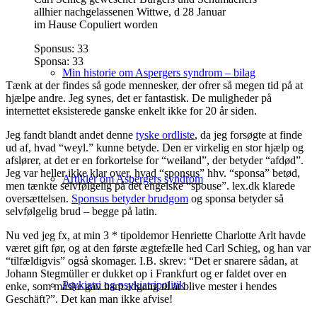
allhier nachgelassenen Wittwe, d 28 Januar
im Hause Copuliert worden
Sponsus: 33
Sponsa: 33
Min historie om Aspergers syndrom – bilag
Tænk at der findes så gode mennesker, der ofrer så megen tid på at
hjælpe andre. Jeg synes, det er fantastisk. De muligheder på
internettet eksisterede ganske enkelt ikke for 20 år siden.
Jeg fandt blandt andet denne
tyske ordliste
, da jeg forsøgte at finde
ud af, hvad “weyl.” kunne betyde. Den er virkelig en stor hjælp og
afslører, at det er en forkortelse for “weiland”, der betyder “afdød”.
Jeg var heller ikke klar over, hvad “sponsus” hhv. “sponsa” betød,
Artikler om Aspergers syndrom
men tænkte selvfølgelig på det engelske “spouse”. lex.dk klarede
oversættelsen.
Sponsus betyder brudgom
og sponsa betyder så
selvfølgelig brud – begge på latin.
Nu ved jeg fx, at min 3 * tipoldemor Henriette Charlotte Arlt havde
været gift før, og at den første ægtefælle hed Carl Schieg, og han var
“tilfældigvis” også skomager. I.B. skrev: “Det er snarere sådan, at
Johann Stegmüller er dukket op i Frankfurt og er faldet over en
Psykiatri og psykiatripolitik
enke, som måske gav ham adgang til at blive mester i hendes
Geschäft?”. Det kan man ikke afvise!