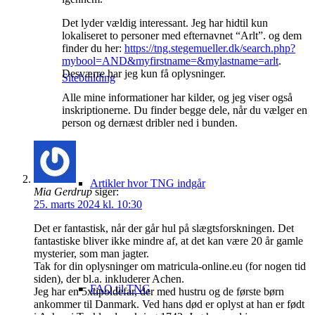
Det lyder vældig interessant. Jeg har hidtil kun
lokaliseret to personer med efternavnet “Arlt”. og dem
finder du her:
https://tng.stegemueller.dk/search.php?
mybool=AND&myfirstname=&mylastname=arlt
.
Desværre har jeg kun få oplysninger.
Sitebuilding
Alle mine informationer har kilder, og jeg viser også
inskriptionerne. Du finder begge dele, når du vælger en
person og dernæst dribler ned i bunden.
Artikler hvor TNG indgår
Mia Gerdrup
siger:
25. marts 2024 kl. 10:30
Det er fantastisk, når der går hul på slægtsforskningen. Det
fantastiske bliver ikke mindre af, at det kan være 20 år gamle
mysterier, som man jagter.
Tak for din oplysninger om matricula-online.eu (for nogen tid
siden), der bl.a. inkluderer Achen.
FAQ til TNG
Jeg har en 5xtipoldefar, der med hustru og de første børn
ankommer til Danmark. Ved hans død er oplyst at han er født