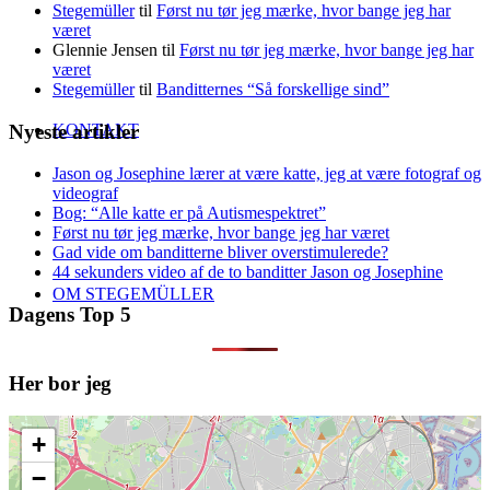
Stegemüller
til
Først nu tør jeg mærke, hvor bange jeg har
været
Glennie Jensen
til
Først nu tør jeg mærke, hvor bange jeg har
været
Stegemüller
til
Banditternes “Så forskellige sind”
Nyeste artikler
KONTAKT
Jason og Josephine lærer at være katte, jeg at være fotograf og
videograf
Bog: “Alle katte er på Autismespektret”
Først nu tør jeg mærke, hvor bange jeg har været
Gad vide om banditterne bliver overstimulerede?
44 sekunders video af de to banditter Jason og Josephine
OM STEGEMÜLLER
Dagens Top 5
Her bor jeg
+
Søg
−