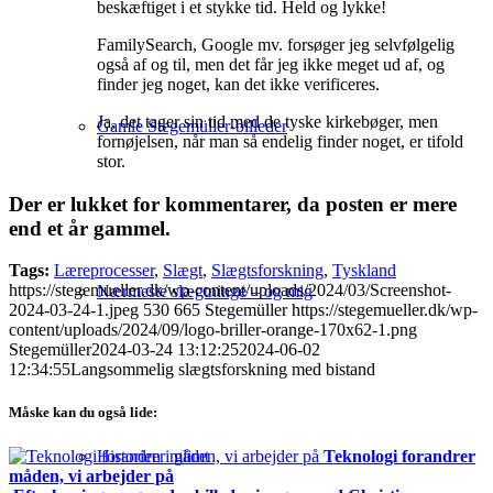
beskæftiget i et stykke tid. Held og lykke!
FamilySearch, Google mv. forsøger jeg selvfølgelig
også af og til, men det får jeg ikke meget ud af, og
finder jeg noget, kan det ikke verificeres.
Ja, det tager sin tid med de tyske kirkebøger, men
Gamle Stegemüller-billeder
fornøjelsen, når man så endelig finder noget, er tifold
stor.
Der er lukket for kommentarer, da posten er mere
end et år gammel.
Tags:
Læreprocesser
,
Slægt
,
Slægtsforskning
,
Tyskland
https://stegemueller.dk/wp-content/uploads/2024/03/Screenshot-
Nærmeste slægtninge – og mig
2024-03-24-1.jpeg
530
665
Stegemüller
https://stegemueller.dk/wp-
content/uploads/2024/09/logo-briller-orange-170x62-1.png
Stegemüller
2024-03-24 13:12:25
2024-06-02
12:34:55
Langsommelig slægtsforskning med bistand
Måske kan du også lide:
Teknologi forandrer
Historien i glimt
måden, vi arbejder på