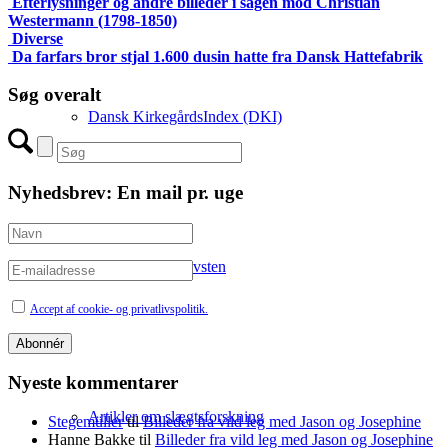
Efterlysninger og andre billeder i sagen mod Christian
Westermann (1798-1850)
Diverse
Da farfars bror stjal 1.600 dusin hatte fra Dansk Hattefabrik
Søg overalt
Dansk KirkegårdsIndex (DKI)
Nyhedsbrev: En mail pr. uge
Mine 18.000 gravsten
Accept af cookie- og privatlivspolitik.
Nyeste kommentarer
Artikler om slægtsforskning
Stegemüller
til
Billeder fra vild leg med Jason og Josephine
Hanne Bakke
til
Billeder fra vild leg med Jason og Josephine