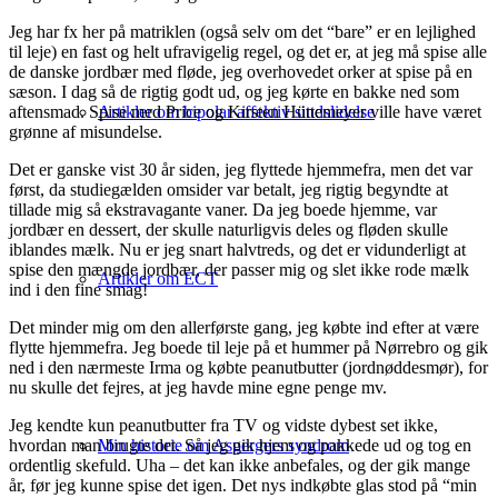
Jeg har fx her på matriklen (også selv om det “bare” er en lejlighed
til leje) en fast og helt ufravigelig regel, og det er, at jeg må spise alle
de danske jordbær med fløde, jeg overhovedet orker at spise på en
sæson. I dag så de rigtig godt ud, og jeg kørte en bakke ned som
aftensmad. Spise med Price og Kirsten Hüttemeyer ville have været
Artikler om bipolar affektiv sindslidelse
grønne af misundelse.
Det er ganske vist 30 år siden, jeg flyttede hjemmefra, men det var
først, da studiegælden omsider var betalt, jeg rigtig begyndte at
tillade mig så ekstravagante vaner. Da jeg boede hjemme, var
jordbær en dessert, der skulle naturligvis deles og fløden skulle
iblandes mælk. Nu er jeg snart halvtreds, og det er vidunderligt at
spise den mængde jordbær, der passer mig og slet ikke rode mælk
Artikler om ECT
ind i den fine smag!
Det minder mig om den allerførste gang, jeg købte ind efter at være
flytte hjemmefra. Jeg boede til leje på et hummer på Nørrebro og gik
ned i den nærmeste Irma og købte peanutbutter (jordnøddesmør), for
nu skulle det fejres, at jeg havde mine egne penge mv.
Jeg kendte kun peanutbutter fra TV og vidste dybest set ikke,
hvordan man brugte det. Så jeg gik hjem og pakkede ud og tog en
Min historie om Aspergers syndrom
ordentlig skefuld. Uha – det kan ikke anbefales, og der gik mange
år, før jeg kunne spise det igen. Det nys indkøbte glas stod på “min