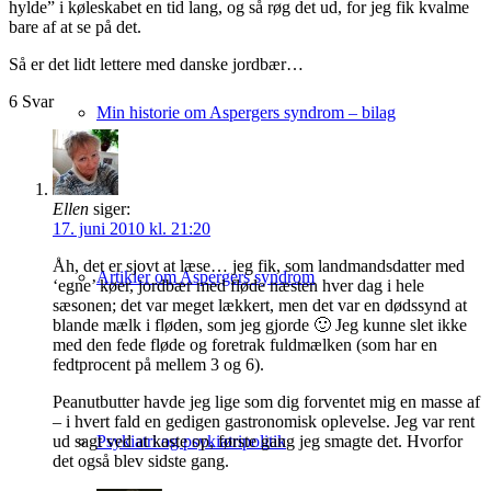
hylde” i køleskabet en tid lang, og så røg det ud, for jeg fik kvalme
bare af at se på det.
Så er det lidt lettere med danske jordbær…
6
Svar
Min historie om Aspergers syndrom – bilag
Ellen
siger:
17. juni 2010 kl. 21:20
Åh, det er sjovt at læse… jeg fik, som landmandsdatter med
Artikler om Aspergers syndrom
‘egne’ køer, jordbær med fløde næsten hver dag i hele
sæsonen; det var meget lækkert, men det var en dødssynd at
blande mælk i fløden, som jeg gjorde 🙂 Jeg kunne slet ikke
med den fede fløde og foretrak fuldmælken (som har en
fedtprocent på mellem 3 og 6).
Peanutbutter havde jeg lige som dig forventet mig en masse af
– i hvert fald en gedigen gastronomisk oplevelse. Jeg var rent
ud sagt ved at kaste op, første gang jeg smagte det. Hvorfor
Psykiatri og psykiatripolitik
det også blev sidste gang.