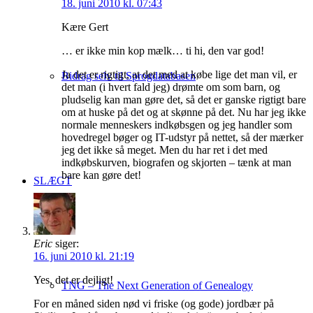
18. juni 2010 kl. 07:43
Kære Gert
… er ikke min kop mælk… ti hi, den var god!
Ja det er rigtigt, at det med at købe lige det man vil, er
Bidrag selv til Sprogdatabasen
det man (i hvert fald jeg) drømte om som barn, og
pludselig kan man gøre det, så det er ganske rigtigt bare
om at huske på det og at skønne på det. Nu har jeg ikke
normale menneskers indkøbsgen og jeg handler som
hovedregel bøger og IT-udstyr på nettet, så der mærker
jeg det ikke så meget. Men du har ret i det med
indkøbskurven, biografen og skjorten – tænk at man
bare kan gøre det!
SLÆGT
Eric
siger:
16. juni 2010 kl. 21:19
Yes, det er dejligt!
TNG – The Next Generation of Genealogy
For en måned siden nød vi friske (og gode) jordbær på