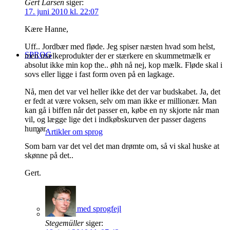
Gert Larsen
siger:
17. juni 2010 kl. 22:07
Kære Hanne,
Uff.. Jordbær med fløde. Jeg spiser næsten hvad som helst,
SPROG
men mælkeprodukter der er stærkere en skummetmælk er
absolut ikke min kop the.. øhh nå nej, kop mælk. Fløde skal i
sovs eller ligge i fast form oven på en lagkage.
Nå, men det var vel heller ikke det der var budskabet. Ja, det
er fedt at være voksen, selv om man ikke er millionær. Man
kan gå i biffen når det passer en, købe en ny skjorte når man
vil, og lægge lige det i indkøbskurven der passer dagens
humør.
Artikler om sprog
Som barn var det vel det man drømte om, så vi skal huske at
skønne på det..
Gert.
Database med sprogfejl
Stegemüller
siger: