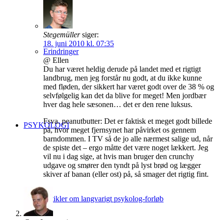
Stegemüller
siger:
18. juni 2010 kl. 07:35
Erindringer
@ Ellen
Du har været heldig derude på landet med et rigtigt
landbrug, men jeg forstår nu godt, at du ikke kunne
med fløden, der sikkert har været godt over de 38 % og
selvfølgelig kan det da blive for meget! Men jordbær
hver dag hele sæsonen… det er den rene luksus.
Fsva. peanutbutter: Det er faktisk et meget godt billede
PSYKOLOGI
på, hvor meget fjernsynet har påvirket os gennem
barndommen. I TV så de jo alle nærmest salige ud, når
de spiste det – ergo måtte det være noget lækkert. Jeg
vil nu i dag sige, at hvis man bruger den crunchy
udgave og smører den tyndt på lyst brød og lægger
skiver af banan (eller ost) på, så smager det rigtig fint.
Artikler om langvarigt psykolog-forløb