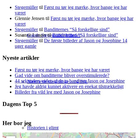
Stegemüller
til
Først nu tør jeg mærke, hvor bange jeg har
været
Glennie Jensen
til
Først nu tør jeg mærke, hvor bange jeg har
været
Stegemüller
til
Banditternes “Så forskellige sind”
Susanne Langer
til
Banditternes “Så forskellige sind”
Gamle Stegemüller-billeder
Stegemüller
til
De første billeder af Jason og Josephine 14
uger gamle
Nyeste artikler
Først nu tør jeg mærke, hvor bange jeg har været
Gad vide om banditterne bliver overstimulerede?
44 sekunders video af de to banditter Jason og Josephine
Nærmeste slægtninge – og mig
Jeg havde aldrig kunnet aktivere en enekat tilstrækkeligt
Billeder fra vild leg med Jason og Josephine
Dagens Top 5
Her bor jeg
Historien i glimt