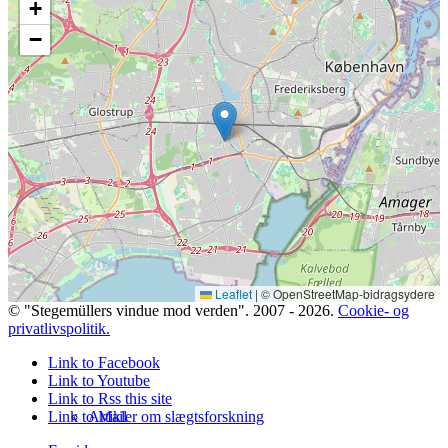
+
−
Dansk KirkegårdsIndex (DKI)
Mine 18.000 gravsten
Leaflet
|
© OpenStreetMap-bidragsydere
© "Stegemüllers vindue mod verden". 2007 - 2026.
Cookie- og
privatlivspolitik.
Link to Facebook
Link to Youtube
Link to Rss this site
Link to Mail
Artikler om slægtsforskning