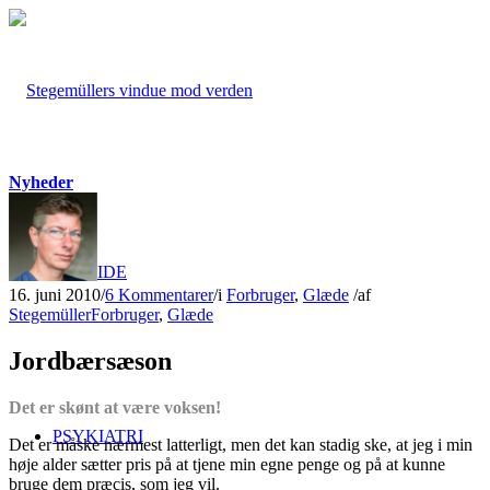
Nyheder
FORSIDE
16. juni 2010
/
6 Kommentarer
/
i
Forbruger
,
Glæde
/
af
Stegemüller
Forbruger
,
Glæde
Jordbærsæson
Det er skønt at være voksen!
PSYKIATRI
Det er måske nærmest latterligt, men det kan stadig ske, at jeg i min
høje alder sætter pris på at tjene min egne penge og på at kunne
bruge dem præcis, som jeg vil.