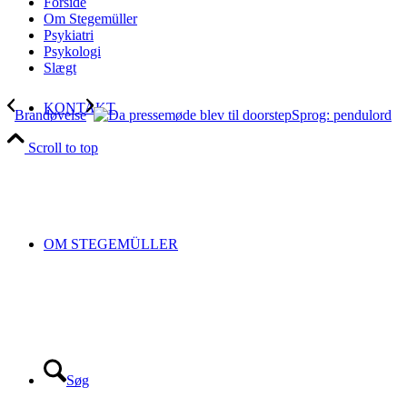
Forside
Om Stegemüller
Psykiatri
Psykologi
Slægt
KONTAKT
Brandøvelse
Sprog: pendulord
Scroll to top
OM STEGEMÜLLER
Søg