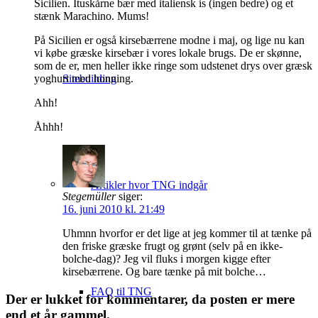
Sicilien. Ituskårne bær med italiensk is (ingen bedre) og et
stænk Marachino. Mums!
På Sicilien er også kirsebærrene modne i maj, og lige nu kan
vi købe græske kirsebær i vores lokale brugs. De er skønne,
som de er, men heller ikke ringe som udstenet drys over græsk
yoghurt med honning.
Sitebuilding
Ahh!
Åhhh!
Artikler hvor TNG indgår
Stegemüller
siger:
16. juni 2010 kl. 21:49
Uhmnn hvorfor er det lige at jeg kommer til at tænke på
den friske græske frugt og grønt (selv på en ikke-
bolche-dag)? Jeg vil fluks i morgen kigge efter
kirsebærrene. Og bare tænke på mit bolche…
FAQ til TNG
Der er lukket for kommentarer, da posten er mere
end et år gammel.