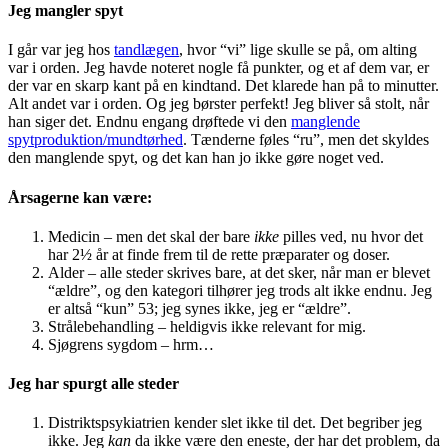
Jeg mangler spyt
I går var jeg hos
tandlægen
, hvor “vi” lige skulle se på, om alting
var i orden. Jeg havde noteret nogle få punkter, og et af dem var, er
der var en skarp kant på en kindtand. Det klarede han på to minutter.
Alt andet var i orden. Og jeg børster perfekt! Jeg bliver så stolt, når
han siger det. Endnu engang drøftede vi den
manglende
spytproduktion/mundtørhed
. Tænderne føles “ru”, men det skyldes
den manglende spyt, og det kan han jo ikke gøre noget ved.
Årsagerne kan være:
Medicin – men det skal der bare
ikke
pilles ved, nu hvor det
har 2½ år at finde frem til de rette præparater og doser.
Alder – alle steder skrives bare, at det sker, når man er blevet
“ældre”, og den kategori tilhører jeg trods alt ikke endnu. Jeg
er altså “kun” 53; jeg synes ikke, jeg er “ældre”.
Strålebehandling – heldigvis ikke relevant for mig.
Sjøgrens sygdom – hrm…
Jeg har spurgt alle steder
Distriktspsykiatrien kender slet ikke til det. Det begriber jeg
ikke. Jeg
kan
da ikke være den eneste, der har det problem, da