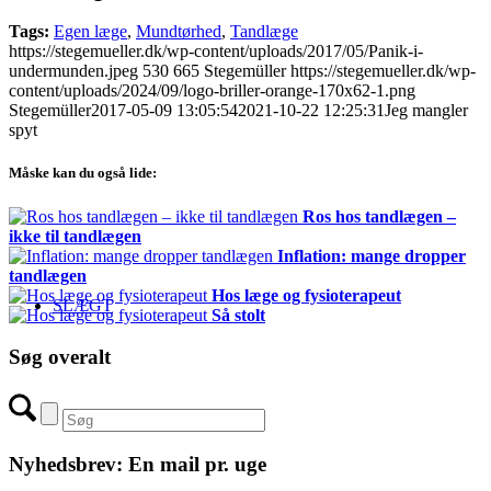
Tags:
Egen læge
,
Mundtørhed
,
Tandlæge
https://stegemueller.dk/wp-content/uploads/2017/05/Panik-i-
undermunden.jpeg
530
665
Stegemüller
https://stegemueller.dk/wp-
content/uploads/2024/09/logo-briller-orange-170x62-1.png
Stegemüller
2017-05-09 13:05:54
2021-10-22 12:25:31
Jeg mangler
spyt
Måske kan du også lide:
Ros hos tandlægen –
ikke til tandlægen
Inflation: mange dropper
tandlægen
Hos læge og fysioterapeut
SLÆGT
Så stolt
Søg overalt
Nyhedsbrev: En mail pr. uge