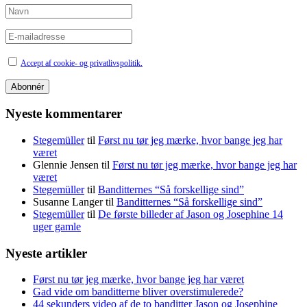
Accept af cookie- og privatlivspolitik.
Nyeste kommentarer
Stegemüller
til
Først nu tør jeg mærke, hvor bange jeg har
været
Glennie Jensen
til
Først nu tør jeg mærke, hvor bange jeg har
været
Stegemüller
til
Banditternes “Så forskellige sind”
Susanne Langer
til
Banditternes “Så forskellige sind”
Stegemüller
til
De første billeder af Jason og Josephine 14
uger gamle
Nyeste artikler
Først nu tør jeg mærke, hvor bange jeg har været
Gad vide om banditterne bliver overstimulerede?
44 sekunders video af de to banditter Jason og Josephine