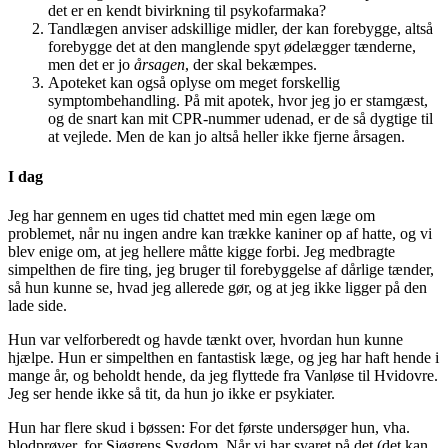
det er en kendt bivirkning til psykofarmaka?
Tandlægen anviser adskillige midler, der kan forebygge, altså
forebygge det at den manglende spyt ødelægger tænderne,
men det er jo
årsagen
, der skal bekæmpes.
Apoteket kan også oplyse om meget forskellig
symptombehandling. På mit apotek, hvor jeg jo er stamgæst,
og de snart kan mit CPR-nummer udenad, er de så dygtige til
at vejlede. Men de kan jo altså heller ikke fjerne årsagen.
I dag
Jeg har gennem en uges tid chattet med min egen læge om
problemet, når nu ingen andre kan trække kaniner op af hatte, og vi
blev enige om, at jeg hellere måtte kigge forbi. Jeg medbragte
simpelthen de fire ting, jeg bruger til forebyggelse af dårlige tænder,
så hun kunne se, hvad jeg allerede gør, og at jeg ikke ligger på den
lade side.
Hun var velforberedt og havde tænkt over, hvordan hun kunne
hjælpe. Hun er simpelthen en fantastisk læge, og jeg har haft hende i
mange år, og beholdt hende, da jeg flyttede fra Vanløse til Hvidovre.
Jeg ser hende ikke så tit, da hun jo ikke er psykiater.
Hun har flere skud i bøssen: For det første undersøger hun, vha.
blodprøver, for Sjøgrens Sygdom. Når vi har svaret på det (det kan