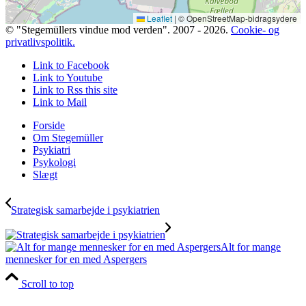
Leaflet
|
© OpenStreetMap-bidragsydere
© "Stegemüllers vindue mod verden". 2007 - 2026.
Cookie- og
privatlivspolitik.
Link to Facebook
Link to Youtube
Link to Rss this site
Link to Mail
Forside
Om Stegemüller
Psykiatri
Psykologi
Slægt
Strategisk samarbejde i psykiatrien
Alt for mange
mennesker for en med Aspergers
Scroll to top