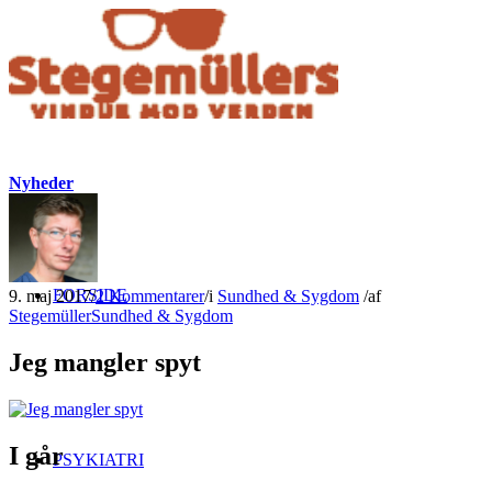
Nyheder
FORSIDE
9. maj 2017
/
2 Kommentarer
/
i
Sundhed & Sygdom
/
af
Stegemüller
Sundhed & Sygdom
Jeg mangler spyt
I går
PSYKIATRI