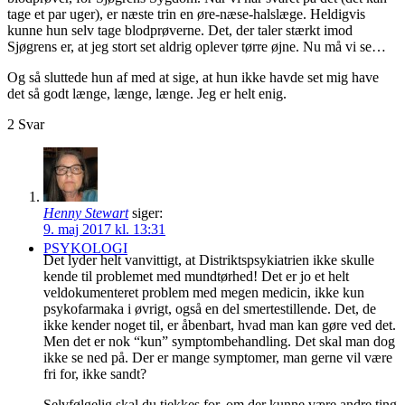
tage et par uger), er næste trin en øre-næse-halslæge. Heldigvis
kunne hun selv tage blodprøverne. Det, der taler stærkt imod
Sjøgrens er, at jeg stort set aldrig oplever tørre øjne. Nu må vi se…
Og så sluttede hun af med at sige, at hun ikke havde set mig have
det så godt længe, længe, længe. Jeg er helt enig.
2
Svar
Henny Stewart
siger:
9. maj 2017 kl. 13:31
PSYKOLOGI
Det lyder helt vanvittigt, at Distriktspsykiatrien ikke skulle
kende til problemet med mundtørhed! Det er jo et helt
veldokumenteret problem med megen medicin, ikke kun
psykofarmaka i øvrigt, også en del smertestillende. Det, de
ikke kender noget til, er åbenbart, hvad man kan gøre ved det.
Men det er nok “kun” symptombehandling. Det skal man dog
ikke se ned på. Der er mange symptomer, man gerne vil være
fri for, ikke sandt?
Selvfølgelig skal du tjekkes for, om der kunne være andre ting