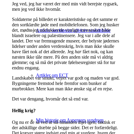
Jeg ved, jeg har været der med min vidt berejste rygsæk,
men jeg ved ikke hvornår.
Soldaterne på billedet er karakteristiske og det samme er
den sortklædte jøde med mobiltelefonen. Som jeg husker
det, mødte jeg udelukkende venlige mennesker både
Artikler om bipolar affektiv sindslidelse
blandt israelere og palæstinensere. Jeg var i alle dele af
landet. Der var fremragende museer, der belyste jødernes
lidelser under anden verdenskrig, hvis man ikke skulle
have fået nok af det allerede. Jeg
har
fået nok, og kan
næsten ikke tåle mere. På den anden side må vi aldrig
glemme; og så må det private følelsesregister stå for tur
endnu engang.
Artikler om ECT
Landskabet var smukt, vejret var godt og maden var god.
Bygningerne fremstod hele fremfor som bunker af
murbrokker. Mere kan man ikke ønske sig af en rejse.
Det var dengang, hvornår det så end var.
Hellig krig?
Min historie om Aspergers syndrom
Og nu er de så ved at slå hinanden ihjel igen, faktisk er
der adskillige dræbte på begge sider. Det er forfærdeligt.
Det kræver større indsigt end min at vurdere, hvem der