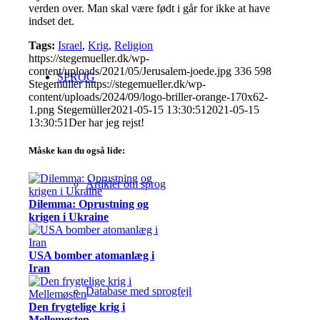
verden over. Man skal være født i går for ikke at have
indset det.
Tags:
Israel
,
Krig
,
Religion
https://stegemueller.dk/wp-
content/uploads/2021/05/Jerusalem-joede.jpg
336
598
SPROG
Stegemüller
https://stegemueller.dk/wp-
content/uploads/2024/09/logo-briller-orange-170x62-
1.png
Stegemüller
2021-05-15 13:30:51
2021-05-15
13:30:51
Der har jeg rejst!
Måske kan du også lide:
Artikler om sprog
Dilemma: Oprustning og
krigen i Ukraine
USA bomber atomanlæg i
Iran
Database med sprogfejl
Den frygtelige krig i
Mellemøsten