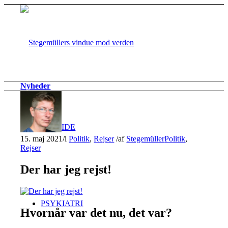
Nyheder
FORSIDE
15. maj 2021
/
i
Politik
,
Rejser
/
af
Stegemüller
Politik
,
Rejser
Der har jeg rejst!
PSYKIATRI
Hvornår var det nu, det var?