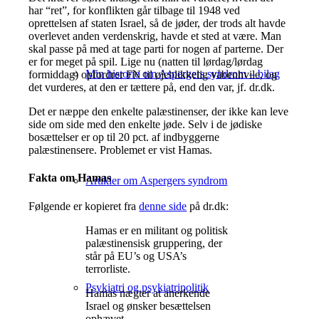
har “ret”, for konflikten går tilbage til 1948 ved
oprettelsen af staten Israel, så de jøder, der trods alt havde
overlevet anden verdenskrig, havde et sted at være. Man
skal passe på med at tage parti for nogen af parterne. Der
er for meget på spil. Lige nu (natten til lørdag/lørdag
Min historie om Aspergers syndrom – bilag
formiddag) opfordrer FN til øjeblikkelig våbenhvile, og
det vurderes, at den er tættere på, end den var, jf. dr.dk.
Det er næppe den enkelte palæstinenser, der ikke kan leve
side om side med den enkelte jøde. Selv i de jødiske
bosættelser er op til 20 pct. af indbyggerne
palæstinensere. Problemet er vist Hamas.
Fakta om Hamas
Artikler om Aspergers syndrom
Følgende er kopieret fra
denne side
på dr.dk:
Hamas er en militant og politisk
palæstinensisk gruppering, der
står på EU’s og USA’s
terrorliste.
Psykiatri og psykiatripolitik
Hamas nægter at anerkende
Israel og ønsker besættelsen
ophævet.