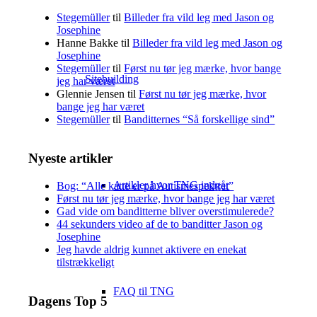
Stegemüller
til
Billeder fra vild leg med Jason og
Josephine
Hanne Bakke
til
Billeder fra vild leg med Jason og
Josephine
Stegemüller
til
Først nu tør jeg mærke, hvor bange
Sitebuilding
jeg har været
Glennie Jensen
til
Først nu tør jeg mærke, hvor
bange jeg har været
Stegemüller
til
Banditternes “Så forskellige sind”
Nyeste artikler
Artikler hvor TNG indgår
Bog: “Alle katte er på Autismespektret”
Først nu tør jeg mærke, hvor bange jeg har været
Gad vide om banditterne bliver overstimulerede?
44 sekunders video af de to banditter Jason og
Josephine
Jeg havde aldrig kunnet aktivere en enekat
tilstrækkeligt
FAQ til TNG
Dagens Top 5