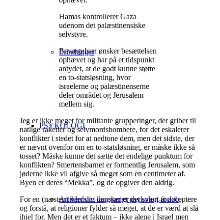
Hamas kontrollerer Gaza
udenom det palæstinensiske
selvstyre.
Bevægelsen ønsker besættelsen
Erindringer
ophævet og har på et tidspunkt
antydet, at de godt kunne støtte
en to-statsløsning, hvor
israelerne og palæstinenserne
deler området og Jerusalem
mellem sig.
Jeg er ikke meget for militante grupperinger, der griber til
PSYKOLOGI
natlige raketter og selvmordsbombere, for det eskalerer
konflikter i stedet for at nedtone dem, men det sidste, der
er nævnt ovenfor om en to-statsløsning, er måske ikke så
tosset? Måske kunne det sætte det endelige punktum for
konflikten? Smertensbarnet er formentlig Jerusalem, som
jøderne ikke vil afgive så meget som en centimeter af.
Byen er deres “Mekka”, og de opgiver den aldrig.
For en (næsten) verdslig dansker er det svært at acceptere
Artikler om langvarigt psykolog-forløb
og forstå, at religioner fylder så meget, at de er værd at slå
ihjel for. Men det er et faktum – ikke alene i Israel men