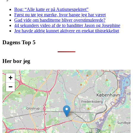
Bog: “Alle katte er på Autismespektret”
Først nu tør jeg mærke, hvor bange jeg har været
Gad vide om banditterne bliver overstimulerede?
44 sekunders video af de to banditter Jason og Josephine
Jeg havde aldrig kunnet aktivere en enekat tilstrækkeligt
Dagens Top 5
Her bor jeg
+
−