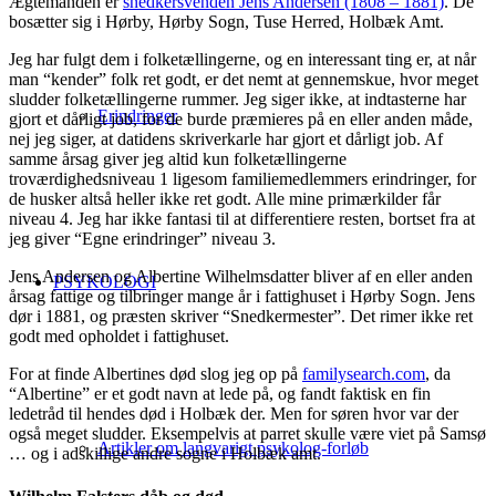
Ægtemanden er
snedkersvenden Jens Andersen (1808 – 1881)
. De
bosætter sig i Hørby, Hørby Sogn, Tuse Herred, Holbæk Amt.
Jeg har fulgt dem i folketællingerne, og en interessant ting er, at når
man “kender” folk ret godt, er det nemt at gennemskue, hvor meget
sludder folketællingerne rummer. Jeg siger ikke, at indtasterne har
Erindringer
gjort et dårligt job, for de burde præmieres på en eller anden måde,
nej jeg siger, at datidens skriverkarle har gjort et dårligt job. Af
samme årsag giver jeg altid kun folketællingerne
troværdighedsniveau 1 ligesom familiemedlemmers erindringer, for
de husker altså heller ikke ret godt. Alle mine primærkilder får
niveau 4. Jeg har ikke fantasi til at differentiere resten, bortset fra at
jeg giver “Egne erindringer” niveau 3.
Jens Andersen og Albertine Wilhelmsdatter bliver af en eller anden
PSYKOLOGI
årsag fattige og tilbringer mange år i fattighuset i Hørby Sogn. Jens
dør i 1881, og præsten skriver “Snedkermester”. Det rimer ikke ret
godt med opholdet i fattighuset.
For at finde Albertines død slog jeg op på
familysearch.com
, da
“Albertine” er et godt navn at lede på, og fandt faktisk en fin
ledetråd til hendes død i Holbæk der. Men for søren hvor var der
også meget sludder. Eksempelvis at parret skulle være viet på Samsø
Artikler om langvarigt psykolog-forløb
… og i adskillige andre sogne i Holbæk amt.