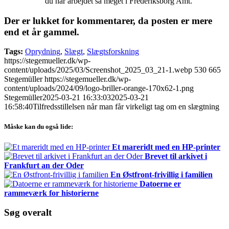
du har arbejdet så meget i Frederiksborg Amt.
Der er lukket for kommentarer, da posten er mere
end et år gammel.
Tags:
Oprydning
,
Slægt
,
Slægtsforskning
https://stegemueller.dk/wp-
content/uploads/2025/03/Screenshot_2025_03_21-1.webp
530
665
Stegemüller
https://stegemueller.dk/wp-
content/uploads/2024/09/logo-briller-orange-170x62-1.png
Stegemüller
2025-03-21 16:33:03
2025-03-21
16:58:40
Tilfredsstillelsen når man får virkeligt tag om en slægtning
Måske kan du også lide:
Et mareridt med en HP-printer
Brevet til arkivet i
Frankfurt an der Oder
En Østfront-frivillig i familien
Datoerne er
rammeværk for historierne
Søg overalt