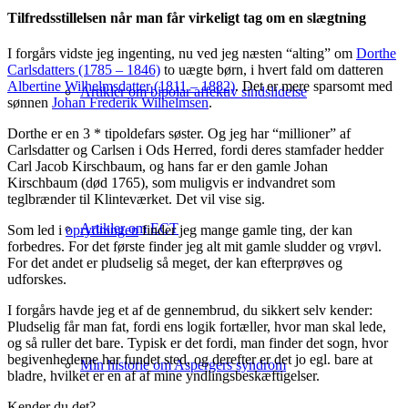
Tilfredsstillelsen når man får virkeligt tag om en slægtning
I forgårs vidste jeg ingenting, nu ved jeg næsten “alting” om
Dorthe
Carlsdatters (1785 – 1846)
to uægte børn, i hvert fald om datteren
Albertine Wilhelmsdatter (1811 – 1882)
. Det er mere sparsomt med
Artikler om bipolar affektiv sindslidelse
sønnen
Johan Frederik Wilhelmsen
.
Dorthe er en 3 * tipoldefars søster. Og jeg har “millioner” af
Carlsdatter og Carlsen i Ods Herred, fordi deres stamfader hedder
Carl Jacob Kirschbaum, og hans far er den gamle Johan
Kirschbaum (død 1765), som muligvis er indvandret som
teglbrænder til Klinteværket. Det vil vise sig.
Artikler om ECT
Som led i
oprydningen
finder jeg mange gamle ting, der kan
forbedres. For det første finder jeg alt mit gamle sludder og vrøvl.
For det andet er pludselig så meget, der kan efterprøves og
udforskes.
I forgårs havde jeg et af de gennembrud, du sikkert selv kender:
Pludselig får man fat, fordi ens logik fortæller, hvor man skal lede,
og så ruller det bare. Typisk er det fordi, man finder det sogn, hvor
begivenhederne har fundet sted, og derefter er det jo egl. bare at
Min historie om Aspergers syndrom
bladre, hvilket er en af af mine yndlingsbeskæftigelser.
Kender du det?