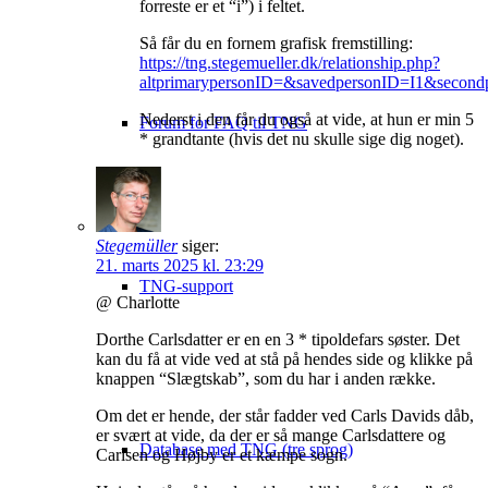
forreste er et “i”) i feltet.
Så får du en fornem grafisk fremstilling:
https://tng.stegemueller.dk/relationship.php?
altprimarypersonID=&savedpersonID=I1&second
Nederst i den får du også at vide, at hun er min 5
Forum for FAQ til TNG
* grandtante (hvis det nu skulle sige dig noget).
Stegemüller
siger:
21. marts 2025 kl. 23:29
TNG-support
@ Charlotte
Dorthe Carlsdatter er en en 3 * tipoldefars søster. Det
kan du få at vide ved at stå på hendes side og klikke på
knappen “Slægtskab”, som du har i anden række.
Om det er hende, der står fadder ved Carls Davids dåb,
er svært at vide, da der er så mange Carlsdattere og
Database med TNG (tre sprog)
Carlsen og Højby er et kæmpe sogn.