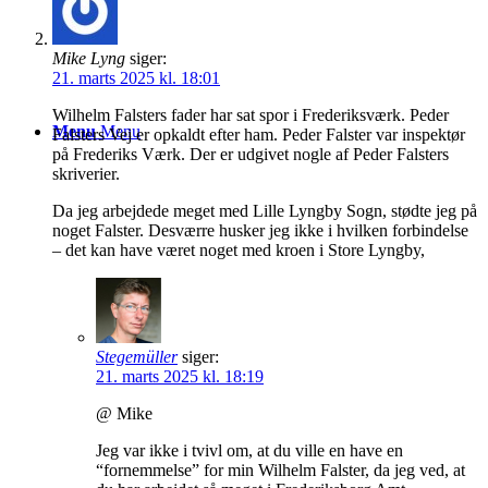
Mike Lyng
siger:
21. marts 2025 kl. 18:01
Wilhelm Falsters fader har sat spor i Frederiksværk. Peder
Menu
Menu
Falsters Vej er opkaldt efter ham. Peder Falster var inspektør
på Frederiks Værk. Der er udgivet nogle af Peder Falsters
skriverier.
Da jeg arbejdede meget med Lille Lyngby Sogn, stødte jeg på
noget Falster. Desværre husker jeg ikke i hvilken forbindelse
– det kan have været noget med kroen i Store Lyngby,
Stegemüller
siger:
21. marts 2025 kl. 18:19
@ Mike
Jeg var ikke i tvivl om, at du ville en have en
“fornemmelse” for min Wilhelm Falster, da jeg ved, at