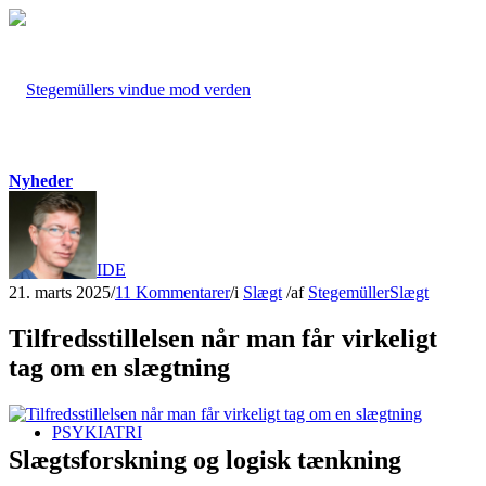
Nyheder
FORSIDE
21. marts 2025
/
11 Kommentarer
/
i
Slægt
/
af
Stegemüller
Slægt
Tilfredsstillelsen når man får virkeligt
tag om en slægtning
PSYKIATRI
Slægtsforskning og logisk tænkning