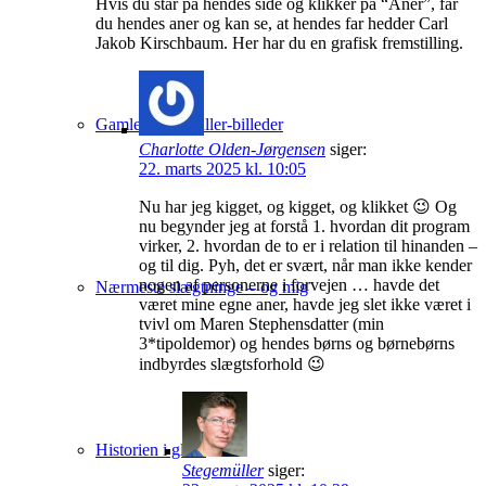
Hvis du står på hendes side og klikker på “Aner”, får
du hendes aner og kan se, at hendes far hedder Carl
Jakob Kirschbaum. Her har du en grafisk fremstilling.
Gamle Stegemüller-billeder
Charlotte Olden-Jørgensen
siger:
22. marts 2025 kl. 10:05
Nu har jeg kigget, og kigget, og klikket 😉 Og
nu begynder jeg at forstå 1. hvordan dit program
virker, 2. hvordan de to er i relation til hinanden –
og til dig. Pyh, det er svært, når man ikke kender
nogen af personerne i forvejen … havde det
Nærmeste slægtninge – og mig
været mine egne aner, havde jeg slet ikke været i
tvivl om Maren Stephensdatter (min
3*tipoldemor) og hendes børns og børnebørns
indbyrdes slægtsforhold 😉
Historien i glimt
Stegemüller
siger: