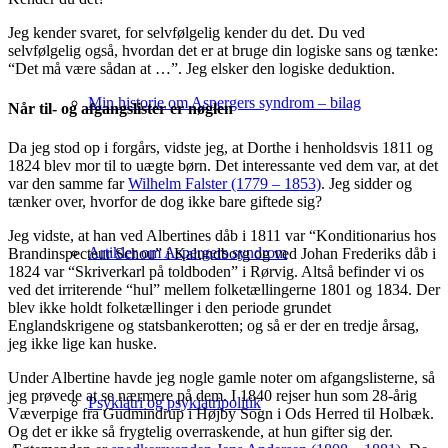
Jeg kender svaret, for selvfølgelig kender du det. Du ved
selvfølgelig også, hvordan det er at bruge din logiske sans og tænke:
“Det må være sådan at …”. Jeg elsker den logiske deduktion.
Min historie om Aspergers syndrom – bilag
Når til- og afgangslister er nøglen
Da jeg stod op i forgårs, vidste jeg, at Dorthe i henholdsvis 1811 og
1824 blev mor til to uægte børn. Det interessante ved dem var, at det
var den samme far
Wilhelm Falster (1779 – 1853)
. Jeg sidder og
tænker over, hvorfor de dog ikke bare giftede sig?
Jeg vidste, at han ved Albertines dåb i 1811 var “Konditionarius hos
Artikler om Aspergers syndrom
Brandinspecteur Schou” i Kalundborg og ved Johan Frederiks dåb i
1824 var “Skriverkarl på toldboden” i Rørvig. Altså befinder vi os
ved det irriterende “hul” mellem folketællingerne 1801 og 1834. Der
blev ikke holdt folketællinger i den periode grundet
Englandskrigene og statsbankerotten; og så er der en tredje årsag,
jeg ikke lige kan huske.
Under Albertine havde jeg nogle gamle noter om afgangslisterne, så
jeg prøvede at se nærmere på dem. I 1840 rejser hun som 28-årig
Psykiatri og psykiatripolitik
Væverpige fra Gudmindrup i Højby Sogn i Ods Herred til Holbæk.
Og det er ikke så frygtelig overraskende, at hun gifter sig der.