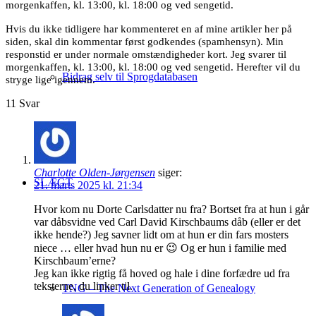
morgenkaffen, kl. 13:00, kl. 18:00 og ved sengetid.
Hvis du ikke tidligere har kommenteret en af mine artikler her på
siden, skal din kommentar først godkendes (spamhensyn). Min
responstid er under normale omstændigheder kort. Jeg svarer til
morgenkaffen, kl. 13:00, kl. 18:00 og ved sengetid. Herefter vil du
Bidrag selv til Sprogdatabasen
stryge lige igennem.
11
Svar
Charlotte Olden-Jørgensen
siger:
SLÆGT
21. marts 2025 kl. 21:34
Hvor kom nu Dorte Carlsdatter nu fra? Bortset fra at hun i går
var dåbsvidne ved Carl David Kirschbaums dåb (eller er det
ikke hende?) Jeg savner lidt om at hun er din fars mosters
niece … eller hvad hun nu er 😉 Og er hun i familie med
Kirschbaum’erne?
Jeg kan ikke rigtig få hoved og hale i dine forfædre ud fra
teksterne, du linker til.
TNG – The Next Generation of Genealogy