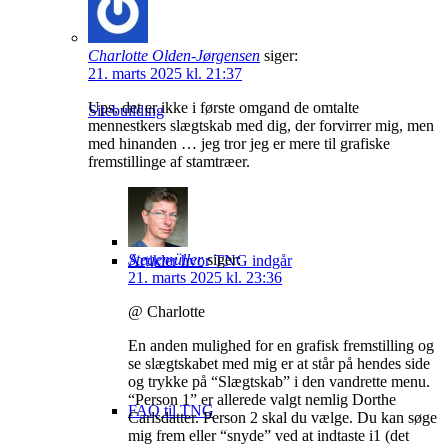
Charlotte Olden-Jørgensen
siger:
21. marts 2025 kl. 21:37
Ups, det er ikke i første omgand de omtalte
Sitebuilding
mennestkers slægtskab med dig, der forvirrer mig, men
med hinanden … jeg tror jeg er mere til grafiske
fremstillinge af stamtræer.
Stegemüller
siger:
Artikler hvor TNG indgår
21. marts 2025 kl. 23:36
@ Charlotte
En anden mulighed for en grafisk fremstilling og
se slægtskabet med mig er at står på hendes side
og trykke på “Slægtskab” i den vandrette menu.
“Person 1” er allerede valgt nemlig Dorthe
FAQ til TNG
Carlsdatter. Person 2 skal du vælge. Du kan søge
mig frem eller “snyde” ved at indtaste i1 (det