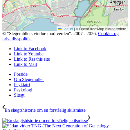
Leaflet
|
© OpenStreetMap-bidragsydere
© "Stegemüllers vindue mod verden". 2007 - 2026.
Cookie- og
privatlivspolitik.
Link to Facebook
Link to Youtube
Link to Rss this site
Link to Mail
Forside
Om Stegemüller
Psykiatri
Psykologi
Slægt
En slægtshistorie om en forståelig skilsmisse