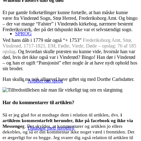
Wilhelm Falsters dåb og død
Et par gamle folketællinger kunne fortælle, at han måske kunne
være fra Vinderød Sogn, Strø Herred, Frederiksborg Amt. Og bingo
– der var mange “Falster” i Vinderøds kirkebog, nærmere bestemt
Frederiksværk, der på det tidspunkt ikke var et selvstændigt sogn.
SPROG
Ved hans dåb i 1779 står også “+ 1753”
Frederiksborg Amt, Strø,
Vinderød, 1717-1821, EM, Fødte, Viede, Døde – opslag: 76 af 185
opslag
. Og hvordan skulle præsten nu kunne vide, hvornår han var
død, hvis det ikke også var i Vinderød? Bingo! Han dør i Vinderød
– og han er ugift “Pansjonist” efter nogle år at have nydt ophold hos
sin broder.
Han skulle nu nok alligevel have giftet sig med Dorthe Carlsdatter.
Artikler om sprog
Har du kommentarer til artiklen?
Så er jeg glad for at modtage dem i relation til artiklen, dvs.
i
artiklens kommentarfelt herunder, ikke på facebook og ikke via
Messenger
. Det skyldes, at kommentarer og artiklen jo ellers
Database med sprogfejl
dekobles, og så er din kommentar ikke noget værd i fremtiden. Det
er ærgerligt for os begge. Jeg svarer dig også relation til artiklen til