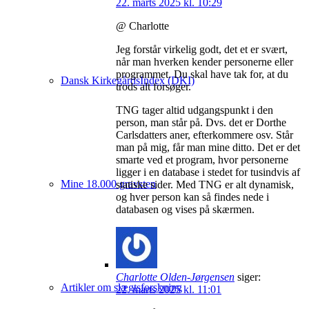
22. marts 2025 kl. 10:29
@ Charlotte
Jeg forstår virkelig godt, det et er svært,
når man hverken kender personerne eller
programmet. Du skal have tak for, at du
Dansk KirkegårdsIndex (DKI)
trods alt forsøger.
TNG tager altid udgangspunkt i den
person, man står på. Dvs. det er Dorthe
Carlsdatters aner, efterkommere osv. Står
man på mig, får man mine ditto. Det er det
smarte ved et program, hvor personerne
ligger i en database i stedet for tusindvis af
Mine 18.000 gravsten
statiske sider. Med TNG er alt dynamisk,
og hver person kan så findes nede i
databasen og vises på skærmen.
Charlotte Olden-Jørgensen
siger:
Artikler om slægtsforskning
22. marts 2025 kl. 11:01