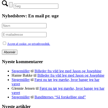
Nyhedsbrev: En mail pr. uge
Accept af cookie- og privatlivspolitik.
Nyeste kommentarer
Stegemüller
til
Billeder fra vild leg med Jason og Josephine
Hanne Bakke
til
Billeder fra vild leg med Jason og Josephine
Stegemüller
til
Først nu tør jeg mærke, hvor bange jeg har
været
Glennie Jensen
til
Først nu tør jeg mærke, hvor bange jeg har
været
Stegemüller
til
Banditternes “Så forskellige sind”
Nyeste artikler