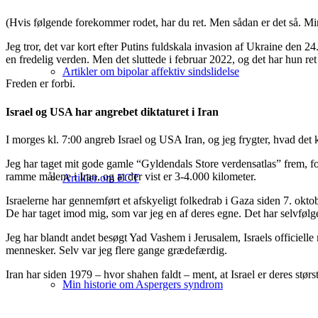
(Hvis følgende forekommer rodet, har du ret. Men sådan er det så. Mi
Jeg tror, det var kort efter Putins fuldskala invasion af Ukraine den 2
en fredelig verden. Men det sluttede i februar 2022, og det har hun ret 
Artikler om bipolar affektiv sindslidelse
Freden er forbi.
Israel og USA har angrebet diktaturet i Iran
I morges kl. 7:00 angreb Israel og USA Iran, og jeg frygter, hvad det 
Jeg har taget mit gode gamle “Gyldendals Store verdensatlas” frem, for j
ramme målene i Iran, og at der vist er 3-4.000 kilometer.
Artikler om ECT
Israelerne har gennemført et afskyeligt folkedrab i Gaza siden 7. okto
De har taget imod mig, som var jeg en af deres egne. Det har selvføl
Jeg har blandt andet besøgt Yad Vashem i Jerusalem, Israels officiell
mennesker. Selv var jeg flere gange grædefærdig.
Iran har siden 1979 – hvor shahen faldt – ment, at Israel er deres størs
Min historie om Aspergers syndrom