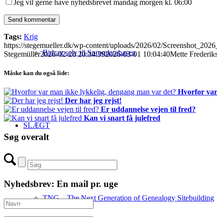
Jeg vil gerne have nyhedsbrevet mandag morgen kl. 06:00
Tags:
Krig
https://stegemueller.dk/wp-content/uploads/2026/02/Screenshot_20
Bidrag selv til Sprogdatabasen
Stegemüller
2026-02-28 20:34:39
2026-03-01 10:04:40
Mette Frederikse
Måske kan du også lide:
Hvorfor var
Der har jeg rejst!
Er uddannelse vejen til fred?
Kan vi snart få julefred
SLÆGT
Søg overalt
Nyhedsbrev: En mail pr. uge
TNG – The Next Generation of Genealogy Sitebuilding