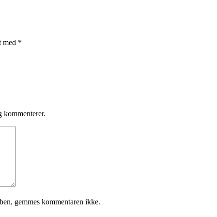
et med
*
eg kommenterer.
ueben, gemmes kommentaren ikke.