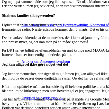
Og nej – på samme måde som jeg ikke synes, at Nicolás Maduro var en hel
i denne verden, men jeg tvivler på, at en israelsk/amerikansk intervent
Shahens families tilbagevenden?
Min historie om Aspergers syndrom – bilag
I løbet af februar har jeg lyttet til serien
Tyran | Ayatollah Khomeini 
fremragende radio. Næste episode kommer den 5. marts. Det er histor
Det er tankevækkende, at de mennesker, der i løbet af januar og febru
end præstestyret, og det kan man på en måde godt forstå.
På DR1 så jeg tidligt på eftermiddagen en ung kvinde med MAGA-kas
Iranere i Iran ser formentlig anderledes på det.
Artikler om Aspergers syndrom
Jeg kan alligevel ikke gøre noget ved det
Jeg kender mennesker, der siger til mig “Jamen jeg kan alligevel ikke 
det, hvorpå de passer deres dagligdags sysler. Og det har de selvfølgeli
Efter min opfattelse må man forholde sig til hele den politiske arena b
bladrer i mine kirkebøger, men som hovedregel er jeg engageret. Jeg e
Psykiatri og psykiatripolitik
Jeg har heldigvis en veninde, der var frisk på et møde via Google Meet 
bekymringer. Vi kom rundt om, at både Mette Frederiksen og Lars Løk
Poulsen var derimod begejstret for den amerikanske intervention.