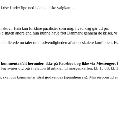
e krise lander lige ned i den danske valgkamp.
n skovl. Han kan forklare pacifister som mig, hvad krig går ud på.
r p.t. Ingen andre end hun kunne have ført Danmark gennem de kriser, vi s
er allerede nu taler om nødvendigheden af at deeskalere konflikten. Han
ns kommentarfelt herunder, ikke på Facebook og ikke via Messenger
.
eg svarer dig også relation til artiklen til morgenkaffen, kl. 13:00, kl.
den, skal din kommentar først godkendes (spamhensyn). Min responstid er