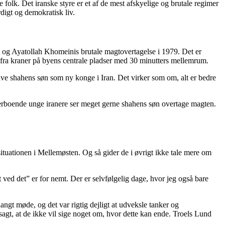
 folk. Det iranske styre er et af de mest afskyelige og brutale regimer
rdigt og demokratisk liv.
ld og Ayatollah Khomeinis brutale magtovertagelse i 1979. Det er
fra kraner på byens centrale pladser med 30 minutters mellemrum.
ave shahens søn som ny konge i Iran. Det virker som om, alt er bedre
rboende unge iranere ser meget gerne shahens søn overtage magten.
situationen i Mellemøsten. Og så gider de i øvrigt ikke tale mere om
t ved det” er for nemt. Der er selvfølgelig dage, hvor jeg også bare
angt møde, og det var rigtig dejligt at udveksle tanker og
t, at de ikke vil sige noget om, hvor dette kan ende. Troels Lund