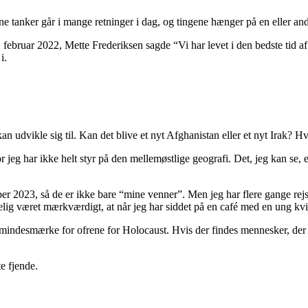
ne tanker går i mange retninger i dag, og tingene hænger på en eller an
4. februar 2022, Mette Frederiksen sagde “Vi har levet i den bedste tid a
i.
kan udvikle sig til. Kan det blive et nyt Afghanistan eller et nyt Irak
eg har ikke helt styr på den mellemøstlige geografi. Det, jeg kan se, er,
ber 2023, så de er ikke bare “mine venner”. Men jeg har flere gange rej
gelig været mærkværdigt, at når jeg har siddet på en café med en ung k
e mindesmærke for ofrene for Holocaust. Hvis der findes mennesker, der 
te fjende.