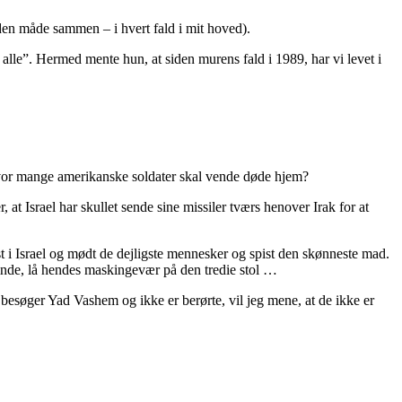
den måde sammen – i hvert fald i mit hoved).
f alle”. Hermed mente hun, at siden murens fald i 1989, har vi levet i
? Hvor mange amerikanske soldater skal vende døde hjem?
 at Israel har skullet sende sine missiler tværs henover Irak for at
st i Israel og mødt de dejligste mennesker og spist den skønneste mad.
vinde, lå hendes maskingevær på den tredie stol …
besøger Yad Vashem og ikke er berørte, vil jeg mene, at de ikke er