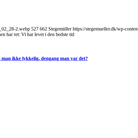
26_02_28-2.webp
527
662
Stegemüller
https://stegemueller.dk/wp-conte
n har ret: Vi har levet i den bedste tid
 man ikke lykkelig, dengang man var det?