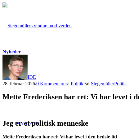
Nyheder
FORSIDE
28. februar 2026
/
0 Kommentarer
/
i
Politik
/
af
Stegemüller
Politik
Mette Frederiksen har ret: Vi har levet i d
Jeg er et politisk menneske
PSYKIATRI
Mette Frederiksen har ret: Vi har levet i den bedste tid