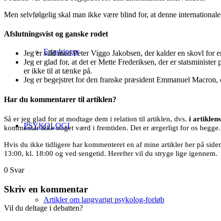
Men selvfølgelig skal man ikke være blind for, at denne international
Afslutningsvist og ganske rodet
Erindringer
Jeg er vild med Peter Viggo Jakobsen, der kalder en skovl for e
Jeg er glad for, at det er Mette Frederiksen, der er statsministe
er ikke til at tænke på.
Jeg er begejstret for den franske præsident Emmanuel Macron, d
Har du kommentarer til artiklen?
Så er jeg glad for at modtage dem i relation til artiklen, dvs.
i artikle
PSYKOLOGI
kommentar ikke noget værd i fremtiden. Det er ærgerligt for os begge. J
Hvis du ikke tidligere har kommenteret en af mine artikler her på si
13:00, kl. 18:00 og ved sengetid. Herefter vil du stryge lige igennem.
0
Svar
Skriv en kommentar
Artikler om langvarigt psykolog-forløb
Vil du deltage i debatten?