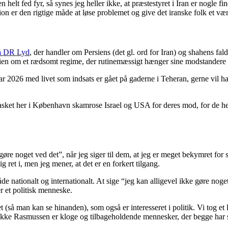
t fed fyr, så synes jeg heller ikke, at præstestyret i Iran er nogle fine
ion er den rigtige måde at løse problemet og give det iranske folk et væ
på DR Lyd
, der handler om Persiens (det gl. ord for Iran) og shahens fa
ien om et rædsomt regime, der rutinemæssigt hænger sine modstandere 
ar 2026 med livet som indsats er gået på gaderne i Teheran, gerne vil h
ket her i København skamrose Israel og USA for deres mod, for de he
gøre noget ved det”, når jeg siger til dem, at jeg er meget bekymret for 
g ret i, men jeg mener, at det er en forkert tilgang.
åde nationalt og internationalt. At sige “jeg kan alligevel ikke gøre noge
r et politisk menneske.
(så man kan se hinanden), som også er interesseret i politik. Vi tog et l
ke Rasmussen er kloge og tilbageholdende mennesker, der begge har sag