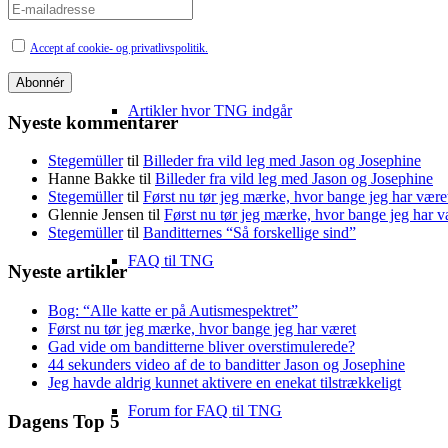
Accept af cookie- og privatlivspolitik.
Artikler hvor TNG indgår
Nyeste kommentarer
Stegemüller
til
Billeder fra vild leg med Jason og Josephine
Hanne Bakke
til
Billeder fra vild leg med Jason og Josephine
Stegemüller
til
Først nu tør jeg mærke, hvor bange jeg har være
Glennie Jensen
til
Først nu tør jeg mærke, hvor bange jeg har v
Stegemüller
til
Banditternes “Så forskellige sind”
FAQ til TNG
Nyeste artikler
Bog: “Alle katte er på Autismespektret”
Først nu tør jeg mærke, hvor bange jeg har været
Gad vide om banditterne bliver overstimulerede?
44 sekunders video af de to banditter Jason og Josephine
Jeg havde aldrig kunnet aktivere en enekat tilstrækkeligt
Forum for FAQ til TNG
Dagens Top 5