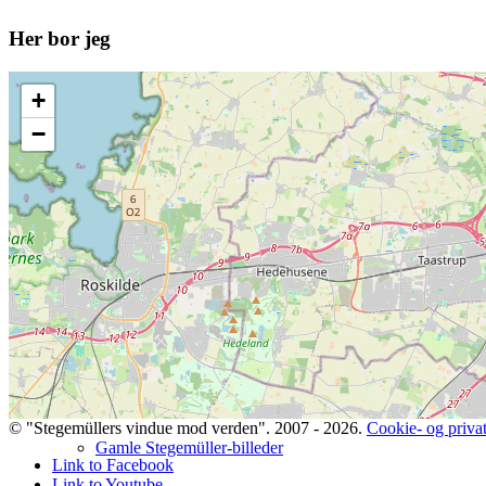
Her bor jeg
+
TNG-support
−
Database med TNG (tre sprog)
© "Stegemüllers vindue mod verden". 2007 - 2026.
Cookie- og privatl
Gamle Stegemüller-billeder
Link to Facebook
Link to Youtube