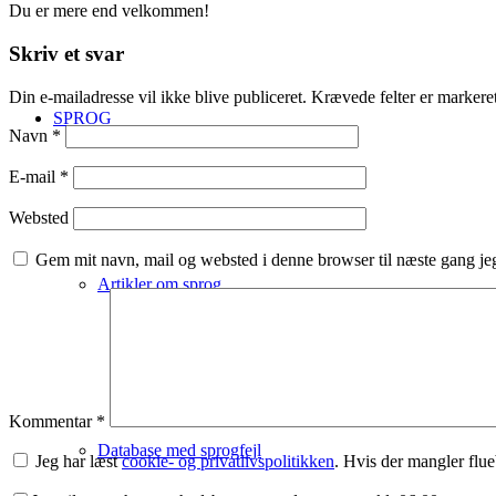
Du er mere end velkommen!
Skriv et svar
Din e-mailadresse vil ikke blive publiceret.
Krævede felter er marker
SPROG
Navn
*
E-mail
*
Websted
Gem mit navn, mail og websted i denne browser til næste gang j
Artikler om sprog
Kommentar
*
Database med sprogfejl
Jeg har læst
cookie- og privatlivspolitikken
. Hvis der mangler fl