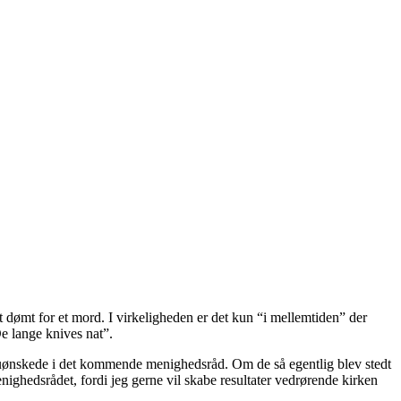
 dømt for et mord. I virkeligheden er det kun “i mellemtiden” der
De lange knives nat”.
 er uønskede i det kommende menighedsråd. Om de så egentlig blev stedt
i menighedsrådet, fordi jeg gerne vil skabe resultater vedrørende kirken