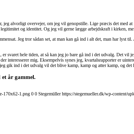
, jeg alvorligt overvejer, om jeg vil genopstille. Lige præcis det med at 
gs legitimitet og identitet. Og jeg vil gerne lægge arbejdskraft i kirken
mensat. Jeg tror sådan set, at man kan gå ind i alt det, man har lyst t
er svaret hele tiden, at så kan jeg jo bare gå ind i det udvalg. Det vil jeg
 der interesserer mig. Eksempelvis synes jeg, kvartalsrapporter er uintere
jeg gik ind i det udvalg vil det blive kamp, kamp og atter kamp, og det har
d et år gammel.
nge-170x62-1.png
0
0
Stegemüller
https://stegemueller.dk/wp-content/up