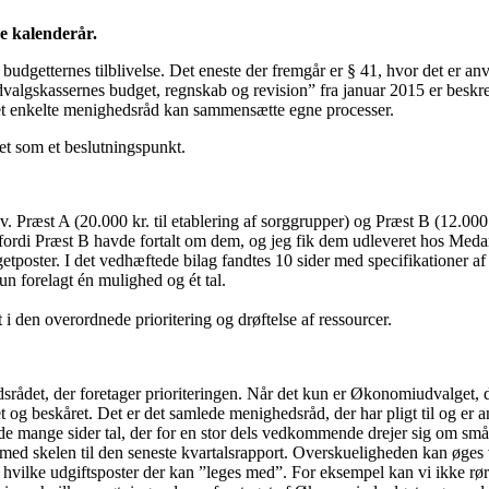
e kalenderår.
 budgetternes tilblivelse. Det eneste der fremgår er § 41, hvor det er a
dvalgskassernes budget, regnskab og revision” fra januar 2015 er besk
et enkelte menighedsråd kan sammensætte egne processer.
t som et beslutningspunkt.
. Præst A (20.000 kr. til etablering af sorggrupper) og Præst B (12.000 
m, fordi Præst B havde fortalt om dem, og jeg fik dem udleveret hos Me
poster. I det vedhæftede bilag fandtes 10 sider med specifikationer af
un forelagt én mulighed og ét tal.
i den overordnede prioritering og drøftelse af ressourcer.
ådet, der foretager prioriteringen. Når det kun er Økonomiudvalget, d
t og beskåret. Det er det samlede menighedsråd, der har pligt til og er a
de mange sider tal, der for en stor dels vedkommende drejer sig om småbe
med skelen til den seneste kvartalsrapport. Overskueligheden kan øges v
ves, hvilke udgiftsposter der kan ”leges med”. For eksempel kan vi ikke 