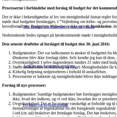
Processerne i forbindelse med forslag til budget for det kommend
Der er ikke i bekendtgørelse af lov om menighedsråd fastsat regler for
møde skal budgettet fremlægges. I ”Vejledning om kirke- og provstiu
hovedformål mv. Budgettets tilblivelse er ikke omtalt.
Konklusion
: d
Min historie om Aspergers syndrom – bilag
Nedenstående bedes optaget på førstkommende møde i menighedsråde
Den seneste drøftelse af forslaget til budget den 30. juni 2016:
Budgetønsker: Der var indkommet to ønsker til budgettet fra hhv
Ønskerne blev ikke forelagt rådet. Selv kendte jeg kun til de
Overskuelighed: I selve dagsordenen fandtes 21 sider med budget
Artikler om Aspergers syndrom
Større anskaffelser fx skiffertag og flygel: Menighedsrådet får k
Kirkelig betjening nedprioriteres i forhold til anskaffelser.
Processerne er lukkede og menighedsrådet bliver ikke inddraget 
Forslag til nye processer:
Budgetønsker: Samtlige budgetønsker bør forelægges menighedsr
ikke, hvad der indkom, og vi ved ikke, hvordan der er prioritere
Overskuelighed: Det er for mange vanskeligt at forholde sig til 
Psykiatri og psykiatripolitik
fremskrivninger af regnskabstal fra det foregående regnskabsår 
i ord (ctr. tal) beskriver det fremlagte forslag. Det bør beskri