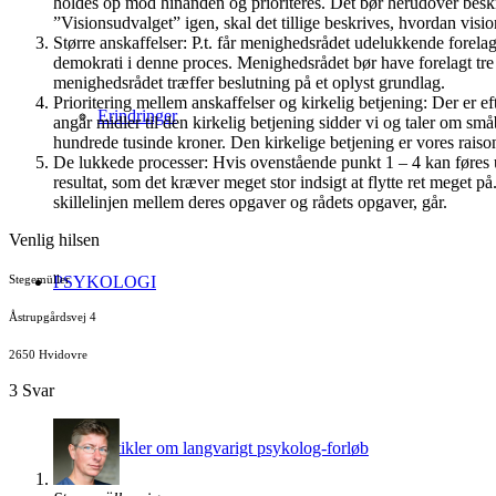
holdes op mod hinanden og prioriteres. Det bør herudover beskri
”Visionsudvalget” igen, skal det tillige beskrives, hvordan vi
Større anskaffelser: P.t. får menighedsrådet udelukkende forela
demokrati i denne proces. Menighedsrådet bør have forelagt tre 
menighedsrådet træffer beslutning på et oplyst grundlag.
Prioritering mellem anskaffelser og kirkelig betjening: Der er e
Erindringer
angår midler til den kirkelig betjening sidder vi og taler om s
hundrede tusinde kroner. Den kirkelige betjening er vores rais
De lukkede processer: Hvis ovenstående punkt 1 – 4 kan føres ud 
resultat, som det kræver meget stor indsigt at flytte ret meget 
skillelinjen mellem deres opgaver og rådets opgaver, går.
Venlig hilsen
PSYKOLOGI
Stegemüller
Åstrupgårdsvej 4
2650 Hvidovre
3
Svar
Artikler om langvarigt psykolog-forløb