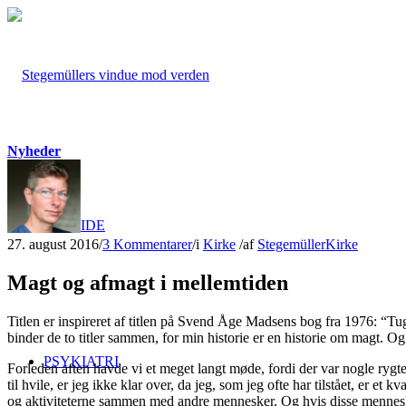
Nyheder
FORSIDE
27. august 2016
/
3 Kommentarer
/
i
Kirke
/
af
Stegemüller
Kirke
Magt og afmagt i mellemtiden
Titlen er inspireret af titlen på Svend Åge Madsens bog fra 1976: “Tu
binder de to titler sammen, for min historie er en historie om magt. O
PSYKIATRI
Forleden aften havde vi et meget langt møde, fordi der var nogle rygte
til hvile, er jeg ikke klar over, da jeg, som jeg ofte har tilstået, er et
og aktiviteterne sammen med andre mennesker. Og hvis disse menneske