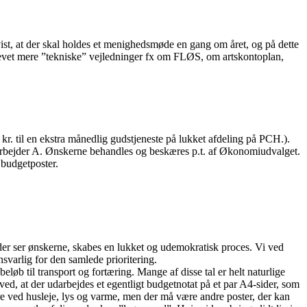
nvist, at der skal holdes et menighedsmøde en gang om året, og på dette
revet mere ”tekniske” vejledninger fx om FLØS, om artskontoplan,
kr. til en ekstra månedlig gudstjeneste på lukket afdeling på PCH.).
darbejder A. Ønskerne behandles og beskæres p.t. af Økonomiudvalget.
 budgetposter.
er ser ønskerne, skabes en lukket og udemokratisk proces. Vi ved
nsvarlig for den samlede prioritering.
løb til transport og fortæring. Mange af disse tal er helt naturlige
ed, at der udarbejdes et egentligt budgetnotat på et par A4-sider, som
røre ved husleje, lys og varme, men der må være andre poster, der kan