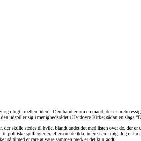
gt og utugt i mellemtiden”. Den handler om en mand, der er uretmæssigt
g den udspiller sig i menighedsrådet i Hvidovre Kirke; sådan en slags “
r, der skulle stedes til hvile, blandt andet det med listen over de, der
 kvaj til politiske spilfægterier, eftersom de ikke interesserer mig. Jeg er 
r så tilmed er rare at være sammen med, er det kun godt.