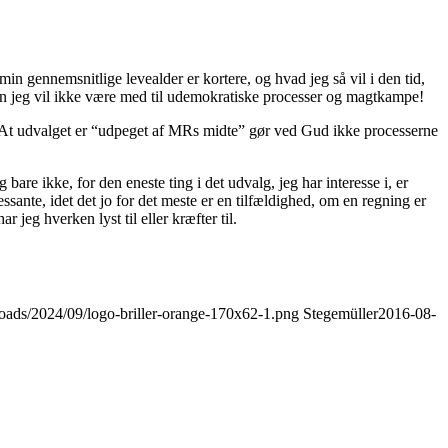
min gennemsnitlige levealder er kortere, og hvad jeg så vil i den tid,
, men jeg vil ikke være med til udemokratiske processer og magtkampe!
il. At udvalget er “udpeget af MRs midte” gør ved Gud ikke processerne
 bare ikke, for den eneste ting i det udvalg, jeg har interesse i, er
ssante, idet det jo for det meste er en tilfældighed, om en regning er
 jeg hverken lyst til eller kræfter til.
loads/2024/09/logo-briller-orange-170x62-1.png
Stegemüller
2016-08-