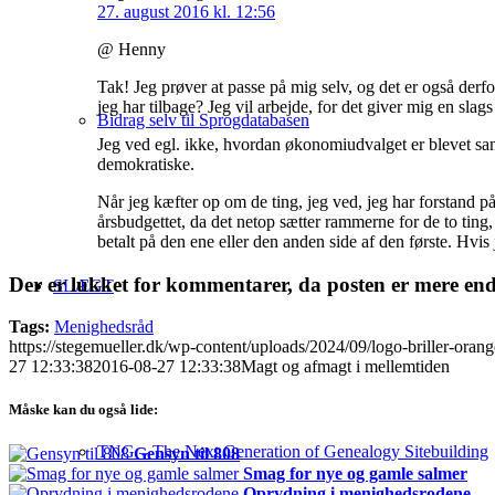
27. august 2016 kl. 12:56
@ Henny
Tak! Jeg prøver at passe på mig selv, og det er også derfor
jeg har tilbage? Jeg vil arbejde, for det giver mig en sla
Bidrag selv til Sprogdatabasen
Jeg ved egl. ikke, hvordan økonomiudvalget er blevet sam
demokratiske.
Når jeg kæfter op om de ting, jeg ved, jeg har forstand på, 
årsbudgettet, da det netop sætter rammerne for de to ting,
betalt på den ene eller den anden side af den første. Hvis 
Der er lukket for kommentarer, da posten er mere en
SLÆGT
Tags:
Menighedsråd
https://stegemueller.dk/wp-content/uploads/2024/09/logo-briller-ora
27 12:33:38
2016-08-27 12:33:38
Magt og afmagt i mellemtiden
Måske kan du også lide:
TNG – The Next Generation of Genealogy Sitebuilding
Gensyn til 808
Smag for nye og gamle salmer
Oprydning i menighedsrodene