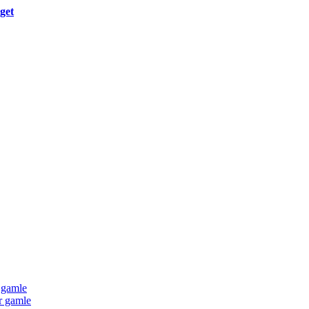
get
r gamle
er gamle