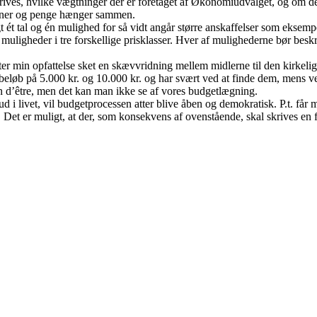
ves, hvilke vægtninger der er foretaget af Økonomiudvalget, og om der e
sioner og penge hænger sammen.
gt ét tal og én mulighed for så vidt angår større anskaffelser som ekse
muligheder i tre forskellige prisklasser. Hver af mulighederne bør besk
fter min opfattelse sket en skævvridning mellem midlerne til den kirkelig
måbeløb på 5.000 kr. og 10.000 kr. og har svært ved at finde dem, mens 
on d’être, men det kan man ikke se af vores budgetlægning.
i livet, vil budgetprocessen atter blive åben og demokratisk. P.t. får m
på. Det er muligt, at der, som konsekvens af ovenstående, skal skrives e