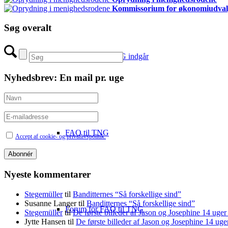
Kommissorium for økonomiudval
Søg overalt
Artikler hvor TNG indgår
Nyhedsbrev: En mail pr. uge
FAQ til TNG
Accept af cookie- og privatlivspolitik.
Nyeste kommentarer
Stegemüller
til
Banditternes “Så forskellige sind”
Susanne Langer
til
Banditternes “Så forskellige sind”
Forum for FAQ til TNG
Stegemüller
til
De første billeder af Jason og Josephine 14 uge
Jytte Hansen
til
De første billeder af Jason og Josephine 14 ug