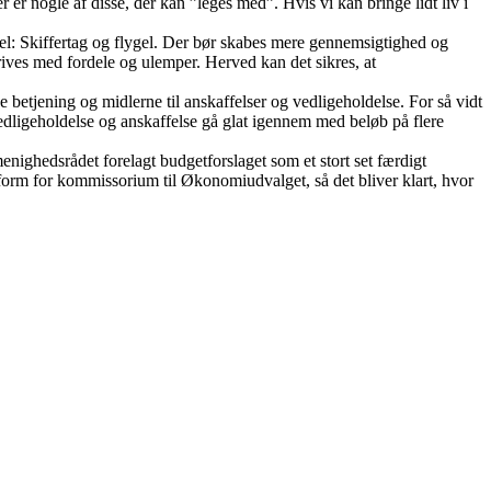
r nogle af disse, der kan ”leges med”. Hvis vi kan bringe lidt liv i
mpel: Skiffertag og flygel. Der bør skabes mere gennemsigtighed og
rives med fordele og ulemper. Herved kan det sikres, at
e betjening og midlerne til anskaffelser og vedligeholdelse. For så vidt
vedligeholdelse og anskaffelse gå glat igennem med beløb på flere
enighedsrådet forelagt budgetforslaget som et stort set færdigt
n form for kommissorium til Økonomiudvalget, så det bliver klart, hvor