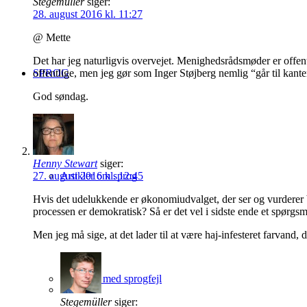
Stegemüller
siger:
28. august 2016 kl. 11:27
@ Mette
Det har jeg naturligvis overvejet. Menighedsrådsmøder er offent
offentlige, men jeg gør som Inger Støjberg nemlig “går til kante
SPROG
God søndag.
Henny Stewart
siger:
27. august 2016 kl. 12:45
Artikler om sprog
Hvis det udelukkende er økonomiudvalget, der ser og vurderer 
processen er demokratisk? Så er det vel i sidste ende et spørg
Men jeg må sige, at det lader til at være haj-infesteret farvand, 
Database med sprogfejl
Stegemüller
siger: