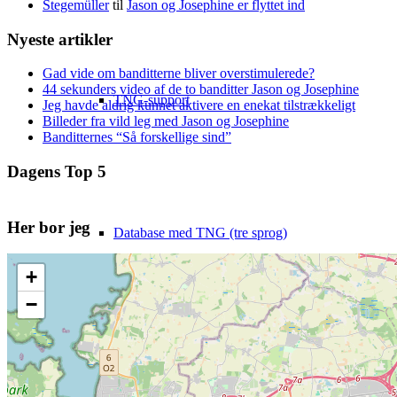
Stegemüller
til
Jason og Josephine er flyttet ind
Nyeste artikler
Gad vide om banditterne bliver overstimulerede?
44 sekunders video af de to banditter Jason og Josephine
TNG-support
Jeg havde aldrig kunnet aktivere en enekat tilstrækkeligt
Billeder fra vild leg med Jason og Josephine
Banditternes “Så forskellige sind”
Dagens Top 5
Her bor jeg
Database med TNG (tre sprog)
+
−
Gamle Stegemüller-billeder