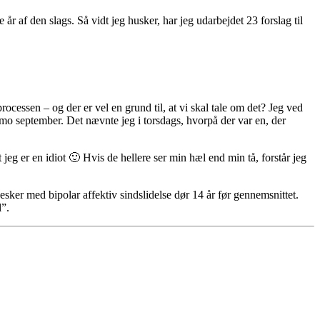
 af den slags. Så vidt jeg husker, har jeg udarbejdet 23 forslag til
rocessen – og der er vel en grund til, at vi skal tale om det? Jeg ved
ultimo september. Det nævnte jeg i torsdags, hvorpå der var en, der
 jeg er en idiot 🙂 Hvis de hellere ser min hæl end min tå, forstår jeg
sker med bipolar affektiv sindslidelse dør 14 år før gennemsnittet.
l”.