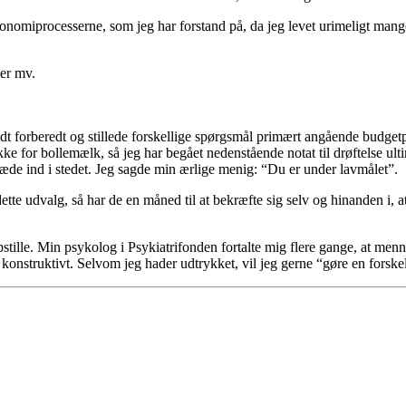
omiprocesserne, som jeg har forstand på, da jeg levet urimeligt mange år
ter mv.
godt forberedt og stillede forskellige spørgsmål primært angående budgetp
er ikke for bollemælk, så jeg har begået nedenstående notat til drøftelse 
træde ind i stedet. Jeg sagde min ærlige menig: “Du er under lavmålet”.
tte udvalg, så har de en måned til at bekræfte sig selv og hinanden i, at
tille. Min psykolog i Psykiatrifonden fortalte mig flere gange, at menne
og konstruktivt. Selvom jeg hader udtrykket, vil jeg gerne “gøre en forske