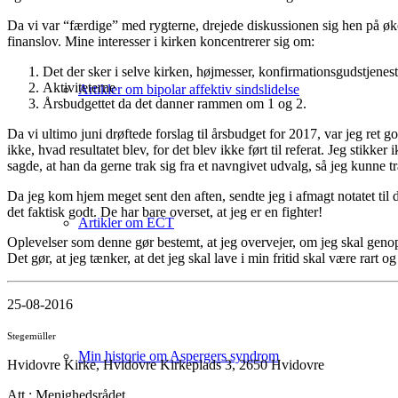
Da vi var “færdige” med rygterne, drejede diskussionen sig hen på økon
finanslov. Mine interesser i kirken koncentrerer sig om:
Det der sker i selve kirken, højmesser, konfirmationsgudstjenes
Aktiviteterne
Artikler om bipolar affektiv sindslidelse
Årsbudgettet da det danner rammen om 1 og 2.
Da vi ultimo juni drøftede forslag til årsbudget for 2017, var jeg ret 
ikke, hvad resultatet blev, for det blev ikke ført til referat. Jeg stikk
sagde, at han da gerne trak sig fra et navngivet udvalg, så jeg kunne 
Da jeg kom hjem meget sent den aften, sendte jeg i afmagt notatet til de
det faktisk godt. De har bare overset, at jeg er en fighter!
Artikler om ECT
Oplevelser som denne gør bestemt, at jeg overvejer, om jeg skal genops
Det gør, at jeg tænker, at det jeg skal lave i min fritid skal være rart 
25-08-2016
Stegemüller
Min historie om Aspergers syndrom
Hvidovre Kirke, Hvidovre Kirkeplads 3, 2650 Hvidovre
Att.: Menighedsrådet