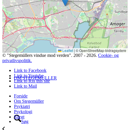
KONTAKT
Leaflet
|
© OpenStreetMap-bidragsydere
© "Stegemüllers vindue mod verden". 2007 - 2026.
Cookie- og
privatlivspolitik.
Link to Facebook
Link to Youtube
OM STEGEMÜLLER
Link to Rss this site
Link to Mail
Forside
Om Stegemüller
Psykiatri
Psykologi
Slægt
Søg