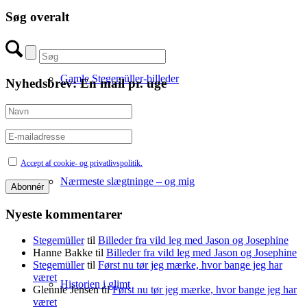
Søg overalt
Gamle Stegemüller-billeder
Nyhedsbrev: En mail pr. uge
Accept af cookie- og privatlivspolitik.
Nærmeste slægtninge – og mig
Nyeste kommentarer
Stegemüller
til
Billeder fra vild leg med Jason og Josephine
Hanne Bakke
til
Billeder fra vild leg med Jason og Josephine
Stegemüller
til
Først nu tør jeg mærke, hvor bange jeg har
været
Historien i glimt
Glennie Jensen
til
Først nu tør jeg mærke, hvor bange jeg har
været