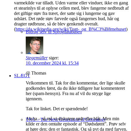
varmekilde var tilladt. Uden varme eller vinduer, ikke en gang
et stearinlys til at oplyse cellen med, blev fangerne nedbrudt af
det giftige støv fra træet, der satte sig i lungerne og gav
udslæt. Det røde støv farvede også fangernes hud, hår og
dragter rødbrune, så de blev genkendt overalt.
(
https://da.wikipedia.org/wiki/Tugt-_og_B%C3%B8rnehuset
)
Bidrag selv til Sprogdatabasen
Stegemüller
siger:
10. december 2024 kl. 15:34
@ Thomas
SLÆGT
Velkommen til. Tak for din kommentar, der lige skulle
godkendes først, da du ikke tidligere har kommenteret
her (spam-hensyn). Fra nu af vil du stryge lige
igennem.
Tak for linket. Det er spændende!
Ah ha – så må vi diskutere rødt eller blåt. Men min
TNG – The Next Generation of Genealogy
kilde er den omtalte episode af “Dødsdømt”. Prøv selv
at høre den; den er fantastisk. Og så pyt da med farven.