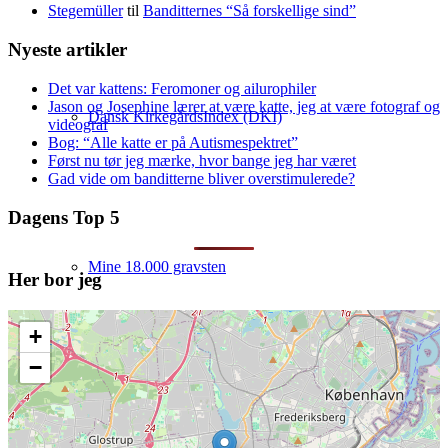
Stegemüller
til
Banditternes “Så forskellige sind”
Nyeste artikler
Det var kattens: Feromoner og ailurophiler
Jason og Josephine lærer at være katte, jeg at være fotograf og
Dansk KirkegårdsIndex (DKI)
videograf
Bog: “Alle katte er på Autismespektret”
Først nu tør jeg mærke, hvor bange jeg har været
Gad vide om banditterne bliver overstimulerede?
Dagens Top 5
Mine 18.000 gravsten
Her bor jeg
+
−
Artikler om slægtsforskning