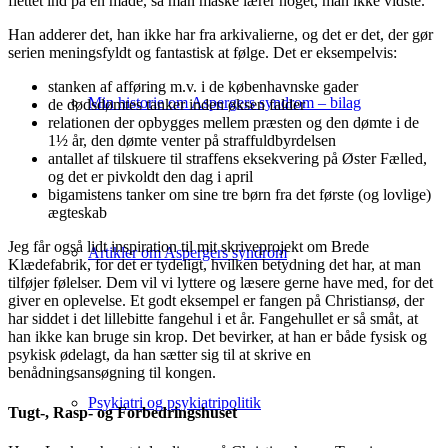
flettet ind på en måde, så man måske lærer noget, man ikke vidste.
Han adderer det, han ikke har fra arkivalierne, og det er det, der gør
serien meningsfyldt og fantastisk at følge. Det er eksempelvis:
stanken af afføring m.v. i de københavnske gader
Min historie om Aspergers syndrom – bilag
de dødsdømtes tanker inden øksen falder
relationen der opbygges mellem præsten og den dømte i de
1½ år, den dømte venter på straffuldbyrdelsen
antallet af tilskuere til straffens eksekvering på Øster Fælled,
og det er pivkoldt den dag i april
bigamistens tanker om sine tre børn fra det første (og lovlige)
ægteskab
Jeg får også lidt inspiration til mit skriveprojekt om Brede
Artikler om Aspergers syndrom
Klædefabrik, for det er tydeligt, hvilken betydning det har, at man
tilføjer følelser. Dem vil vi lyttere og læsere gerne have med, for det
giver en oplevelse. Et godt eksempel er fangen på Christiansø, der
har siddet i det lillebitte fangehul i et år. Fangehullet er så småt, at
han ikke kan bruge sin krop. Det bevirker, at han er både fysisk og
psykisk ødelagt, da han sætter sig til at skrive en
benådningsansøgning til kongen.
Psykiatri og psykiatripolitik
Tugt-, Rasp- og Forbedringshuset