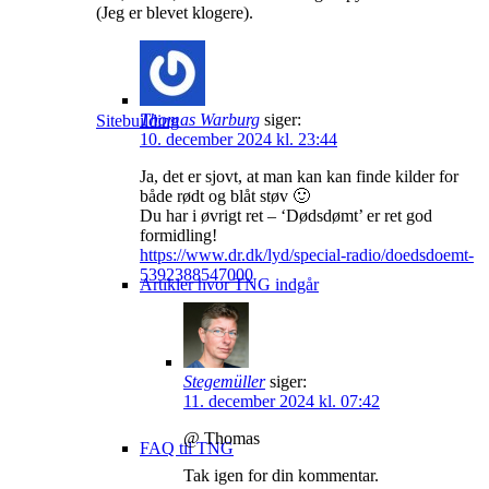
(Jeg er blevet klogere).
Thomas Warburg
siger:
Sitebuilding
10. december 2024 kl. 23:44
Ja, det er sjovt, at man kan kan finde kilder for
både rødt og blåt støv 🙂
Du har i øvrigt ret – ‘Dødsdømt’ er ret god
formidling!
https://www.dr.dk/lyd/special-radio/doedsdoemt-
5392388547000
Artikler hvor TNG indgår
Stegemüller
siger:
11. december 2024 kl. 07:42
@ Thomas
FAQ til TNG
Tak igen for din kommentar.