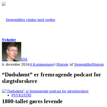
Nyheder
FORSIDE
6. december 2024
/
4 Kommentarer
/
i
Historie
/
af
Stegemüller
Historie
“Dødsdømt” er fremragende podcast for
slægtsforskere
PSYKIATRI
1800-tallet gøres levende