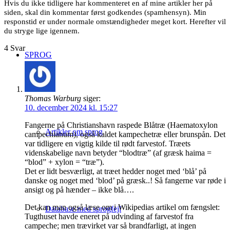
Hvis du ikke tidligere har kommenteret en af mine artikler her på
siden, skal din kommentar først godkendes (spamhensyn). Min
responstid er under normale omstændigheder meget kort. Herefter vil
du stryge lige igennem.
4
Svar
SPROG
Thomas Warburg
siger:
10. december 2024 kl. 15:27
Fangerne på Christianshavn raspede Blåtræ (Haematoxylon
Artikler om sprog
campechianum), også kaldet kampechetræ eller brunspån. Det
var tidligere en vigtig kilde til rødt farvestof. Træets
videnskabelige navn betyder “blodtræ” (af græsk haima =
“blod” + xylon = “træ”).
Det er lidt besværligt, at træet hedder noget med ‘blå’ på
danske og noget med ‘blod’ på græsk..! Så fangerne var røde i
ansigt og på hænder – ikke blå….
Det kan man også læse om i Wikipedias artikel om fængslet:
Database med sprogfejl
Tugthuset havde eneret på udvinding af farvestof fra
campeche; men trævirket var så brandfarligt, at ingen