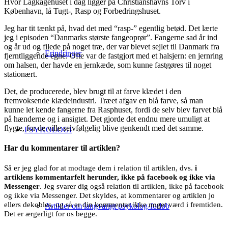
Hvor Lagkagehuset i dag ligger på Christianshavns Torv i
København, lå Tugt-, Rasp og Forbedringshuset.
Jeg har tit tænkt på, hvad det med “rasp-” egentlig betød. Det lærte
jeg i episoden “Danmarks største fangeoprør”. Fangerne sad år ind
og år ud og filede på noget træ, der var blevet sejlet til Danmark fra
Erindringer
fjerntliggende egne. Ofte var de fastgjort med et halsjern: en jernring
om halsen, der havde en jernkæde, som kunne fastgøres til noget
stationært.
Det, de producerede, blev brugt til at farve klædet i den
fremvoksende klædeindustri. Træet afgav en blå farve, så man
kunne let kende fangerne fra Rasphuset, fordi de selv blev farvet blå
på hænderne og i ansigtet. Det gjorde det endnu mere umuligt at
flygte, for de ville selvfølgelig blive genkendt med det samme.
PSYKOLOGI
Har du kommentarer til artiklen?
Så er jeg glad for at modtage dem i relation til artiklen, dvs.
i
artiklens kommentarfelt herunder, ikke på facebook og ikke via
Messenger
. Jeg svarer dig også relation til artiklen, ikke på facebook
og ikke via Messenger. Det skyldes, at kommentarer og artiklen jo
ellers dekobles, og så er din kommentar ikke noget værd i fremtiden.
Artikler om langvarigt psykolog-forløb
Det er ærgerligt for os begge.