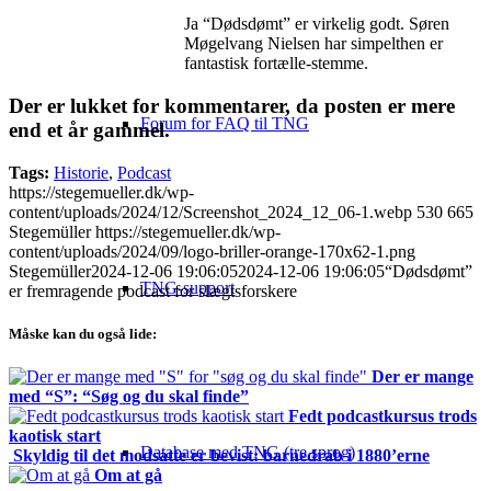
Ja “Dødsdømt” er virkelig godt. Søren
Møgelvang Nielsen har simpelthen er
fantastisk fortælle-stemme.
Der er lukket for kommentarer, da posten er mere
Forum for FAQ til TNG
end et år gammel.
Tags:
Historie
,
Podcast
https://stegemueller.dk/wp-
content/uploads/2024/12/Screenshot_2024_12_06-1.webp
530
665
Stegemüller
https://stegemueller.dk/wp-
content/uploads/2024/09/logo-briller-orange-170x62-1.png
Stegemüller
2024-12-06 19:06:05
2024-12-06 19:06:05
“Dødsdømt”
TNG-support
er fremragende podcast for slægtsforskere
Måske kan du også lide:
Der er mange
med “S”: “Søg og du skal finde”
Fedt podcastkursus trods
kaotisk start
Database med TNG (tre sprog)
Skyldig til det modsatte er bevist: barnedrab i 1880’erne
Om at gå