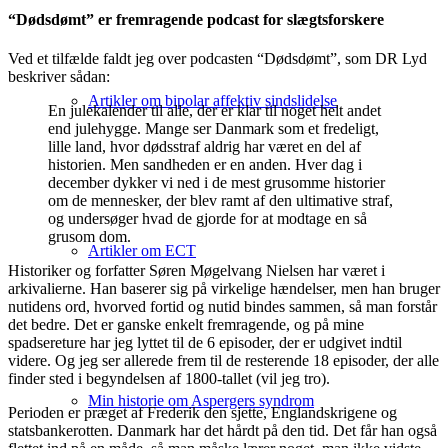
“Dødsdømt” er fremragende podcast for slægtsforskere
Ved et tilfælde faldt jeg over podcasten “Dødsdømt”, som DR Lyd
beskriver sådan:
Artikler om bipolar affektiv sindslidelse
En julekalender til alle, der er klar til noget helt andet
end julehygge. Mange ser Danmark som et fredeligt,
lille land, hvor dødsstraf aldrig har været en del af
historien. Men sandheden er en anden. Hver dag i
december dykker vi ned i de mest grusomme historier
om de mennesker, der blev ramt af den ultimative straf,
og undersøger hvad de gjorde for at modtage en så
grusom dom.
Artikler om ECT
Historiker og forfatter Søren Møgelvang Nielsen har været i
arkivalierne. Han baserer sig på virkelige hændelser, men han bruger
nutidens ord, hvorved fortid og nutid bindes sammen, så man forstår
det bedre. Det er ganske enkelt fremragende, og på mine
spadsereture har jeg lyttet til de 6 episoder, der er udgivet indtil
videre. Og jeg ser allerede frem til de resterende 18 episoder, der alle
finder sted i begyndelsen af 1800-tallet (vil jeg tro).
Min historie om Aspergers syndrom
Perioden er præget af Frederik den sjette, Englandskrigene og
statsbankerotten. Danmark har det hårdt på den tid. Det får han også