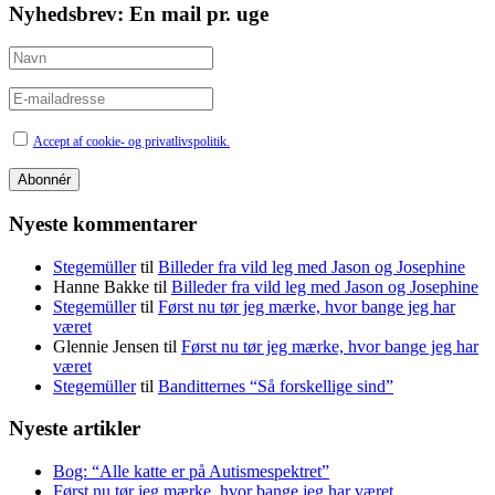
Nyhedsbrev: En mail pr. uge
Accept af cookie- og privatlivspolitik.
Nyeste kommentarer
Stegemüller
til
Billeder fra vild leg med Jason og Josephine
Hanne Bakke
til
Billeder fra vild leg med Jason og Josephine
Stegemüller
til
Først nu tør jeg mærke, hvor bange jeg har
været
Glennie Jensen
til
Først nu tør jeg mærke, hvor bange jeg har
været
Stegemüller
til
Banditternes “Så forskellige sind”
Nyeste artikler
Bog: “Alle katte er på Autismespektret”
Først nu tør jeg mærke, hvor bange jeg har været