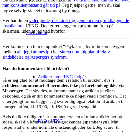
min konsulentbistand går ud på
. Jeg hjælper gerne, men du skal
prøve selv først. Det er learning by doing.
Her har du en
videoguide, der fører dig gennem den grundlæggende
installation
af TNG. Den er ret længe om at komme frem på
skærmen, uden at jeg ved hvorfor.
Sitebuilding
Her kommer du til menupunktet “Psykiatri”, hvor du kan navigere
mellem
alt, jeg i årenes løb har skrevet om bipolar affektiv
sindslidelse og Aspergers syndrom
.
Har du kommentarer til artiklen?
Artikler hvor TNG indgår
Så er jeg glad for at modtage dem i relation til artiklen, dvs.
i
artiklens kommentarfelt herunder, ikke på facebook og ikke via
Messenger
. Det skyldes, at kommentarer og artiklen jo ellers
dekobles, og så er din kommentar ikke noget værd i fremtiden. Det
er ærgerligt for os begge. Jeg svarer dig også relation til artiklen til
morgenkaffen, kl. 13:00, kl. 18:00 og ved sengetid.
Hvis du ikke tidligere har kommenteret en af mine artikler her på
FAQ til TNG
siden, skal din kommentar først godkendes (spamhensyn). Min
responstid er under normale omstændigheder kort. Jeg svarer til