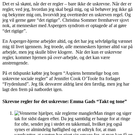
Det er så skønt, når der er regler – bare ikke de uskrevne. Når der er
regler, ved jeg, hvordan jeg skal begå mig, og så behøver jeg ikke gå
og bekymre mig om, hvorvidt jeg overtræder en uskreven regel. Og
jeg vil gerne gøre “det rigtige”. Christina Sommer fremhæver sjovt
nok, at mennesker med Aspergers syndrom er optagede af at gøre
“det rigtige”.
En Asperger-hjerne arbejder altid, og det har jeg selvfølgelig vænnet
mig til livet igennem. Jeg troede,
alle
menneskers hjerner altid var på
arbejde, men jeg skulle blive klogere. Når der kun er uskrevne
regler, kommer hjernen på
over-
arbejde, og det kan være
anstrengende.
På et tidspunkt købte jeg bogen “Aspiens hemmelige bog om
uskrevne sociale regler” af Jennifer Cook O’Toole fra forlaget
“Frydenlund”. Jeg fik desværre aldrig læst den færdig, men jeg har
lagt den frem på natbordet igen.
Skrevne regler for det uskrevne: Emma Gads “Takt og tone”
Man ringer og siger
tak for sidst dagen efter. Da jeg samtidig er bange for at ringe
for ofte, sender jeg i stedet en takkemail, hvilket jeg også
synes er almindelig høflighed og et udtryk for, at man
værdsætter, at værten har gjort sig umage for, at man kan få en