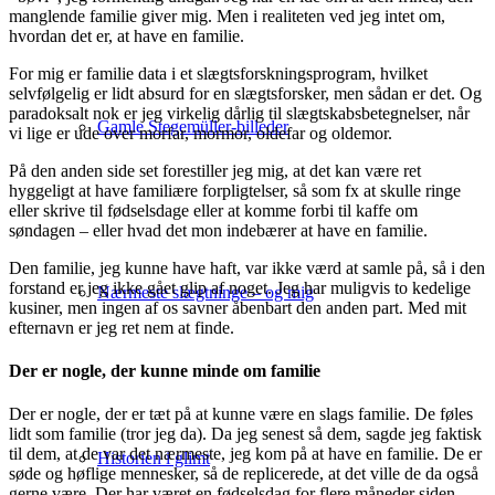
manglende familie giver mig. Men i realiteten ved jeg intet om,
hvordan det er, at have en familie.
For mig er familie data i et slægtsforskningsprogram, hvilket
selvfølgelig er lidt absurd for en slægtsforsker, men sådan er det. Og
paradoksalt nok er jeg virkelig dårlig til slægtskabsbetegnelser, når
Gamle Stegemüller-billeder
vi lige er ude over morfar, mormor, oldefar og oldemor.
På den anden side set forestiller jeg mig, at det kan være ret
hyggeligt at have familiære forpligtelser, så som fx at skulle ringe
eller skrive til fødselsdage eller at komme forbi til kaffe om
søndagen – eller hvad det mon indebærer at have en familie.
Den familie, jeg kunne have haft, var ikke værd at samle på, så i den
forstand er jeg ikke gået glip af noget. Jeg har muligvis to kedelige
Nærmeste slægtninge – og mig
kusiner, men ingen af os savner åbenbart den anden part. Med mit
efternavn er jeg ret nem at finde.
Der er nogle, der kunne minde om familie
Der er nogle, der er tæt på at kunne være en slags familie. De føles
lidt som familie (tror jeg da). Da jeg senest så dem, sagde jeg faktisk
til dem, at de var det nærmeste, jeg kom på at have en familie. De er
Historien i glimt
søde og høflige mennesker, så de replicerede, at det ville de da også
gerne være. Der har været en fødselsdag for flere måneder siden,