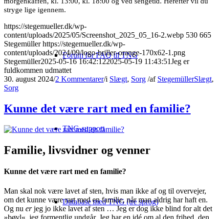
morgenkaffen, kl. 13:00, kl. 18:00 og ved sengetid. Herefter vil du
stryge lige igennem.
https://stegemueller.dk/wp-
content/uploads/2025/05/Screenshot_2025_05_16-2.webp
530
665
Stegemüller
https://stegemueller.dk/wp-
content/uploads/2024/09/logo-briller-orange-170x62-1.png
Forum for FAQ til TNG
Stegemüller
2025-05-16 16:42:12
2025-05-19 11:43:51
Jeg er
fuldkommen udmattet
30. august 2024
/
2 Kommentarer
/
i
Slægt
,
Sorg
/
af
Stegemüller
Slægt
,
Sorg
Kunne det være rart med en familie?
TNG-support
Familie, livsvidner og venner
Kunne det være rart med en familie?
Man skal nok være lavet af sten, hvis man ikke af og til overvejer,
om det kunne være rart med en familie, når man aldrig har haft en.
Database med TNG (tre sprog)
Og nu
er
jeg jo ikke lavet af sten … Jeg er dog ikke blind for alt det
»bøvl«, jeg formentlig undgår. Jeg har en idé om al den frihed, den