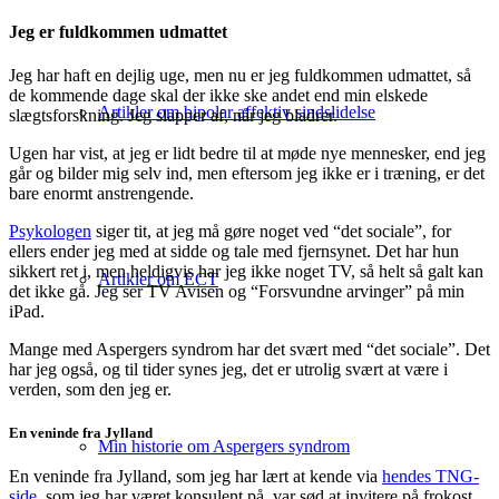
Jeg er fuldkommen udmattet
Jeg har haft en dejlig uge, men nu er jeg fuldkommen udmattet, så
de kommende dage skal der ikke ske andet end min elskede
Artikler om bipolar affektiv sindslidelse
slægtsforskning. Jeg slapper af, når jeg bladrer.
Ugen har vist, at jeg er lidt bedre til at møde nye mennesker, end jeg
går og bilder mig selv ind, men eftersom jeg ikke er i træning, er det
bare enormt anstrengende.
Psykologen
siger tit, at jeg må gøre noget ved “det sociale”, for
ellers ender jeg med at sidde og tale med fjernsynet. Det har hun
sikkert ret i, men heldigvis har jeg ikke noget TV, så helt så galt kan
Artikler om ECT
det ikke gå. Jeg ser TV Avisen og “Forsvundne arvinger” på min
iPad.
Mange med Aspergers syndrom har det svært med “det sociale”. Det
har jeg også, og til tider synes jeg, det er utrolig svært at være i
verden, som den jeg er.
En veninde fra Jylland
Min historie om Aspergers syndrom
En veninde fra Jylland, som jeg har lært at kende via
hendes TNG-
side
, som jeg har været konsulent på, var sød at invitere på frokost,