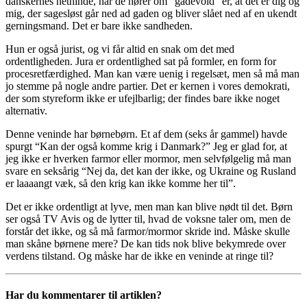
danskernes nethinde, når de hører om “gadevold” er, at det er dig og
mig, der sagesløst går ned ad gaden og bliver slået ned af en ukendt
gerningsmand. Det er bare ikke sandheden.
Hun er også jurist, og vi får altid en snak om det med
ordentligheden. Jura er ordentlighed sat på formler, en form for
procesretfærdighed. Man kan være uenig i regelsæt, men så må man
jo stemme på nogle andre partier. Det er kernen i vores demokrati,
der som styreform ikke er ufejlbarlig; der findes bare ikke noget
alternativ.
Denne veninde har børnebørn. Et af dem (seks år gammel) havde
spurgt “Kan der også komme krig i Danmark?” Jeg er glad for, at
jeg ikke er hverken farmor eller mormor, men selvfølgelig må man
svare en seksårig “Nej da, det kan der ikke, og Ukraine og Rusland
er laaaangt væk, så den krig kan ikke komme her til”.
Det er ikke ordentligt at lyve, men man kan blive nødt til det. Børn
ser også TV Avis og de lytter til, hvad de voksne taler om, men de
forstår det ikke, og så må farmor/mormor skride ind. Måske skulle
man skåne børnene mere? De kan tids nok blive bekymrede over
verdens tilstand. Og måske har de ikke en veninde at ringe til?
Har du kommentarer til artiklen?