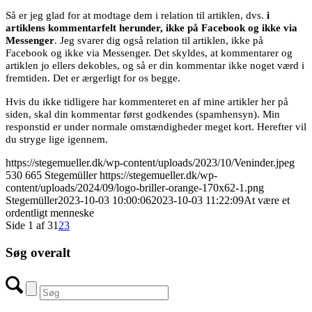
Så er jeg glad for at modtage dem i relation til artiklen, dvs.
i
artiklens kommentarfelt herunder, ikke på Facebook og ikke via
Messenger
. Jeg svarer dig også relation til artiklen, ikke på
Facebook og ikke via Messenger. Det skyldes, at kommentarer og
artiklen jo ellers dekobles, og så er din kommentar ikke noget værd i
fremtiden. Det er ærgerligt for os begge.
Hvis du ikke tidligere har kommenteret en af mine artikler her på
siden, skal din kommentar først godkendes (spamhensyn). Min
responstid er under normale omstændigheder meget kort. Herefter vil
du stryge lige igennem.
https://stegemueller.dk/wp-content/uploads/2023/10/Veninder.jpeg
530
665
Stegemüller
https://stegemueller.dk/wp-
content/uploads/2024/09/logo-briller-orange-170x62-1.png
Stegemüller
2023-10-03 10:00:06
2023-10-03 11:22:09
At være et
ordentligt menneske
Side 1 af 3
1
2
3
Søg overalt