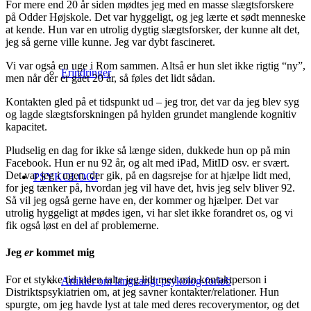
For mere end 20 år siden mødtes jeg med en masse slægtsforskere
på Odder Højskole. Det var hyggeligt, og jeg lærte et sødt menneske
at kende. Hun var en utrolig dygtig slægtsforsker, der kunne alt det,
jeg så gerne ville kunne. Jeg var dybt fascineret.
Vi var også en uge i Rom sammen. Altså er hun slet ikke rigtig “ny”,
Erindringer
men når der er gået 20 år, så føles det lidt sådan.
Kontakten gled på et tidspunkt ud – jeg tror, det var da jeg blev syg
og lagde slægtsforskningen på hylden grundet manglende kognitiv
kapacitet.
Pludselig en dag for ikke så længe siden, dukkede hun op på min
Facebook. Hun er nu 92 år, og alt med iPad, MitID osv. er svært.
Det var jeg i ugen, der gik, på en dagsrejse for at hjælpe lidt med,
PSYKOLOGI
for jeg tænker på, hvordan jeg vil have det, hvis jeg selv bliver 92.
Så vil jeg også gerne have en, der kommer og hjælper. Det var
utrolig hyggeligt at mødes igen, vi har slet ikke forandret os, og vi
fik også løst en del af problemerne.
Jeg
er
kommet mig
For et stykke tid siden talte jeg lidt med min kontaktperson i
Artikler om langvarigt psykolog-forløb
Distriktspsykiatrien om, at jeg savner kontakter/relationer. Hun
spurgte, om jeg havde lyst at tale med deres recoverymentor, og det