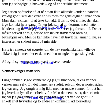
som jeg selvfølgelig huskede – og så er der ikke sket mere.
Jeg har en opfattelse af, at når man ikke allerede kender hinanden
vældig godt, skal der være en vis form for gensidighed i relationen.
Man skal »skiftes« til at tage kontakt. Hvis nu det er mig, der skal
tage kontakt hver gang, får jeg følelsen af at »komme med hatten i
Dansk KirkegårdsIndex (DKI)
hånden«, og det har jeg ikke lyst til, for det er jeg for stolt til. Det er
måske forkert af mig, for de har sikkert travlt med børn og
børnebørn osv. Men de kan ikke have haft travlt fra januar til nu, så
interessen er sikkert mest på min side.
Hvis jeg ringede og spurgte, om de gav søndagskaffen, ville de
sikkert sig ja, men der er det med den manglende gensidighed.
Af og til synes jeg, det er svært at være i verden.
Mine 18.000 gravsten
Venner vælger man selv
I ungdommen sagde vennerne og jeg til hinanden, at ens venner
vælger man selv. Og det mener jeg stadig, selvom det er noget siden,
jeg var ung. Jeg omgiver mig ikke med en masse venner, for det har
jeg hverken lyst til eller behov for. Men de mennesker, der er i mit
liv, vil jeg gå gennem ild og vand for – og det ved de godt. En
Artikler om slægtsforskning
enkelt er et livsvidne og to andre er kommet til ad forskellige