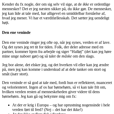
Kender du fx nogle, der om sig selv vil sige, at de
ikke
er ordentlige
mennesker? Det er jeg næsten sikker på, du ikke gør. De mennesker,
jeg kan lide at tale med, har alligevel en umiddelbar forståelse af,
hvad jeg mener. Vi har et værdifællesskab. Det sætter jeg uendeligt
højt.
Den ene veninde
Den ene veninde ringer jeg ofte op, når jeg synes, verden er af lave.
Og det synes jeg ret tit for tiden. Folk, der deler adresse med en
partner, kommer hjem fra arbejde og siger “Halløj” (det kan jeg høre
mine unge naboer gør) og så taler de
måske
om den slags.
Jeg bor alene, det elsker jeg, og det hverken vil eller kan jeg ændre
på, men jeg kan komme i underskud af at dele tanker om stort og
småt (især stort).
Den veninde er så god at tale med, fordi hun er reflekteret, nuanceret
og velorienteret. Ingen af os har børnebørn, så vi kan tale frit om,
hvilken verden resten af menneskeheden giver videre til dens
børnebørn. Jeg kan gå og bekymre mig om fx:
At der er krig i Europa – og har oprustning nogensinde i hele
verden ført til fred? (Nej – det har det ikke!)