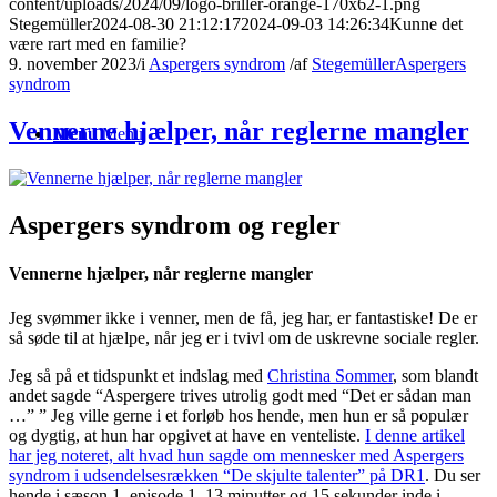
content/uploads/2024/09/logo-briller-orange-170x62-1.png
Stegemüller
2024-08-30 21:12:17
2024-09-03 14:26:34
Kunne det
være rart med en familie?
9. november 2023
/
i
Aspergers syndrom
/
af
Stegemüller
Aspergers
syndrom
Vennerne hjælper, når reglerne mangler
Menu
Menu
Aspergers syndrom og regler
Vennerne hjælper, når reglerne mangler
Jeg svømmer ikke i venner, men de få, jeg har, er fantastiske! De er
så søde til at hjælpe, når jeg er i tvivl om de uskrevne sociale regler.
Jeg så på et tidspunkt et indslag med
Christina Sommer
, som blandt
andet sagde “Aspergere trives utrolig godt med “Det er sådan man
…” ” Jeg ville gerne i et forløb hos hende, men hun er så populær
og dygtig, at hun har opgivet at have en venteliste.
I denne artikel
har jeg noteret, alt hvad hun sagde om mennesker med Aspergers
syndrom i udsendelsesrækken “De skjulte talenter” på DR1
. Du ser
hende i sæson 1, episode 1, 13 minutter og 15 sekunder inde i