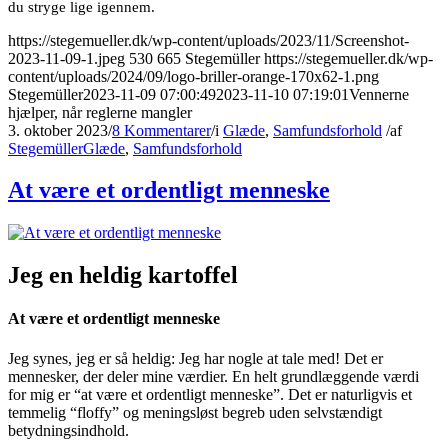
du stryge lige igennem.
https://stegemueller.dk/wp-content/uploads/2023/11/Screenshot-
2023-11-09-1.jpeg
530
665
Stegemüller
https://stegemueller.dk/wp-
content/uploads/2024/09/logo-briller-orange-170x62-1.png
Stegemüller
2023-11-09 07:00:49
2023-11-10 07:19:01
Vennerne
hjælper, når reglerne mangler
3. oktober 2023
/
8 Kommentarer
/
i
Glæde
,
Samfundsforhold
/
af
Stegemüller
Glæde
,
Samfundsforhold
At være et ordentligt menneske
Jeg en heldig kartoffel
At være et ordentligt menneske
Jeg synes, jeg er så heldig: Jeg har nogle at tale med! Det er
mennesker, der deler mine værdier. En helt grundlæggende værdi
for mig er “at være et ordentligt menneske”. Det er naturligvis et
temmelig “floffy” og meningsløst begreb uden selvstændigt
betydningsindhold.