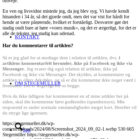
omveje.
En ven og livsvidne mistede jeg, da jeg blev syg. Vi havde kendt
hinanden i 34 år, så det gjorde ondt, men det var vist for hårdt for
hende at være pårørende, hvilket er forståeligt. Desværre gør det
stadig ondt bare at høre »vores musik«, og det er ærgerligt, for det er
alle de tekster, jeg stadig kan udenad.
KONTAKT
Har du kommentarer til artiklen?
Så er jeg glad for at modtage dem i relation til artiklen, dvs.
i
artiklens kommentarfelt herunder, ikke på Facebook og ikke via
Messenger
. Jeg svarer dig også relation til artiklen, ikke på
Facebook og ikke via Messenger. Det skyldes, at kommentarer og
artiklen jo ellers dekobles, og så er din kommentar ikke noget værd i
OM STEGEMÜLLER
fremtiden. Det er ærgerligt for os begge.
Hvis du ikke tidligere har kommenteret en af mine artikler her på
siden, skal din kommentar først godkendes (spamhensyn). Min
responstid er under normale omstændigheder meget kort. Herefter vil
du stryge lige igennem.
https://stegemueller.dk/wp-
content/uploads/2024/08/Screenshot_2024_09_02-1.webp
530
665
Søg
Stegemüller
https://stegemueller.dk/wp-