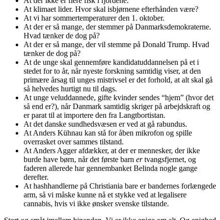
At der ikke er flere fisk i fjordene.
At klimaet lider. Hvor skal isbjørnene efterhånden være?
At vi har sommertemperaturer den 1. oktober.
At der er så mange, der stemmer på Danmarksdemokraterne.
Hvad tænker de dog på?
At der er så mange, der vil stemme på Donald Trump. Hvad
tænker de dog på?
At de unge skal gennemføre kandidatuddannelsen på et i
stedet for to år, når nyeste forskning samtidig viser, at den
primære årsag til unges mistrivsel er det forhold, at alt skal gå
så helvedes hurtigt nu til dags.
At unge veluddannede, gifte kvinder sendes “hjem” (hvor det
så end er?), når Danmark samtidig skriger på arbejdskraft og
er parat til at importere den fra Langtbortistan.
At det danske sundhedsvæsen er ved at gå rabundus.
At Anders Kühnau kan stå for åben mikrofon og spille
overrasket over sammes tilstand.
At Anders Agger afdækker, at der er mennesker, der ikke
burde have børn, når det første barn
er
tvangsfjernet, og
faderen allerede har gennembanket Belinda nogle gange
derefter.
At hashhandlerne på Christiania bare er bandernes forlængede
arm, så vi måske kunne nå et stykke ved at legalisere
cannabis, hvis vi ikke ønsker svenske tilstande.