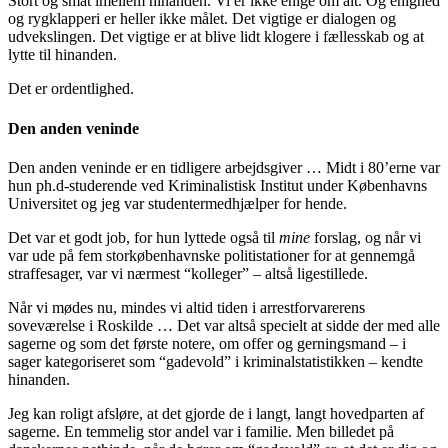
Stort og småt imellem hinanden. Vi er ikke enige om alt. Og enighed
og rygklapperi er heller ikke målet. Det vigtige er dialogen og
udvekslingen. Det vigtige er at blive lidt klogere i fællesskab og at
lytte til hinanden.
Det er ordentlighed.
Den anden veninde
Den anden veninde er en tidligere arbejdsgiver … Midt i 80’erne var
hun ph.d-studerende ved Kriminalistisk Institut under Københavns
Universitet og jeg var studentermedhjælper for hende.
Det var et godt job, for hun lyttede også til
mine
forslag, og når vi
var ude på fem storkøbenhavnske politistationer for at gennemgå
straffesager, var vi nærmest “kolleger” – altså ligestillede.
Når vi mødes nu, mindes vi altid tiden i arrestforvarerens
soveværelse i Roskilde … Det var altså specielt at sidde der med alle
sagerne og som det første notere, om offer og gerningsmand – i
sager kategoriseret som “gadevold” i kriminalstatistikken – kendte
hinanden.
Jeg kan roligt afsløre, at det gjorde de i langt, langt hovedparten af
sagerne. En temmelig stor andel var i familie. Men billedet på