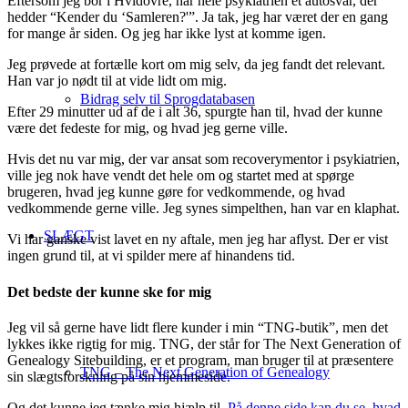
Eftersom jeg bor i Hvidovre, har hele psykiatrien et autosvar, der
hedder “Kender du ‘Samleren?'”. Ja tak, jeg har været der en gang
for mange år siden. Og jeg har ikke lyst at komme igen.
Jeg prøvede at fortælle kort om mig selv, da jeg fandt det relevant.
Han var jo nødt til at vide lidt om mig.
Bidrag selv til Sprogdatabasen
Efter 29 minutter ud af de i alt 36, spurgte han til, hvad der kunne
være det fedeste for mig, og hvad jeg gerne ville.
Hvis det nu var mig, der var ansat som recoverymentor i psykiatrien,
ville jeg nok have vendt det hele om og startet med at spørge
brugeren, hvad jeg kunne gøre for vedkommende, og hvad
vedkommende gerne ville. Jeg synes simpelthen, han var en klaphat.
SLÆGT
Vi har ganske vist lavet en ny aftale, men jeg har aflyst. Der er vist
ingen grund til, at vi spilder mere af hinandens tid.
Det bedste der kunne ske for mig
Jeg vil så gerne have lidt flere kunder i min “TNG-butik”, men det
lykkes ikke rigtig for mig. TNG, der står for The Next Generation of
Genealogy Sitebuilding, er et program, man bruger til at præsentere
TNG – The Next Generation of Genealogy
sin slægtsforskning på sin hjemmeside.
Og det kunne jeg tænke mig hjælp til.
På denne side kan du se, hvad