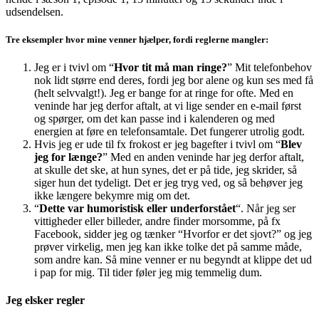
udsendelsen.
Tre eksempler hvor mine venner hjælper, fordi reglerne mangler:
Jeg er i tvivl om “
Hvor tit må man ringe?
” Mit telefonbehov
nok lidt større end deres, fordi jeg bor alene og kun ses med få
(helt selvvalgt!). Jeg er bange for at ringe for ofte. Med en
veninde har jeg derfor aftalt, at vi lige sender en e-mail først
og spørger, om det kan passe ind i kalenderen og med
energien at føre en telefonsamtale. Det fungerer utrolig godt.
Hvis jeg er ude til fx frokost er jeg bagefter i tvivl om “
Blev
jeg for længe?
” Med en anden veninde har jeg derfor aftalt,
at skulle det ske, at hun synes, det er på tide, jeg skrider, så
siger hun det tydeligt. Det er jeg tryg ved, og så behøver jeg
ikke længere bekymre mig om det.
“
Dette var humoristisk eller underforstået
“. Når jeg ser
vittigheder eller billeder, andre finder morsomme, på fx
Facebook, sidder jeg og tænker “Hvorfor er det sjovt?” og jeg
prøver virkelig, men jeg kan ikke tolke det på samme måde,
som andre kan. Så mine venner er nu begyndt at klippe det ud
i pap for mig. Til tider føler jeg mig temmelig dum.
Jeg elsker regler