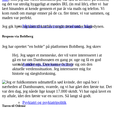
og det var utrolig hyggeligt at mødes IRL (in real life), efter vi har
lært hinanden at kende gennem et par år via mails og telefon. Vi
kom rundt om mange emner på de ca. fire timer, vi var sammen, og
maden var perfekt.
Min historie om Aspergers syndrom – bilag
Jeg gik hjem og kom til kræfter i nogle timer under kugledynen.
Respons via Boblberg
Jeg har oprettet “en boble” på platformen Boblberg. Jeg skrev
Hej. Jeg søger et menneske, der vil være interesseret i at
gå en tur om Damhussøen en gang pr. uge og få en god
samtale undervejs. Den kunne fx dreje sig om den
Artikler om Aspergers syndrom
aktuelle verdenssituation. Jeg interesserer mig for
historie og slægtsforskning.
En sød kvinde, der også bor i
nærheden af Damhussøen, svarede, og vi har gået den første tur. Det
var den dag, jeg nåede lige knapt 17.000 skridt. Vi har også lavet en
ny aftale, idet den første var en succes. Så langt så godt.
Psykiatri og psykiatripolitik
Turen til Odense