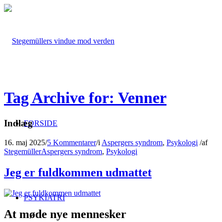
Tag Archive for: Venner
Indlæg
FORSIDE
16. maj 2025
/
5 Kommentarer
/
i
Aspergers syndrom
,
Psykologi
/
af
Stegemüller
Aspergers syndrom
,
Psykologi
Jeg er fuldkommen udmattet
PSYKIATRI
At møde nye mennesker