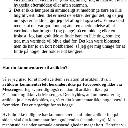
hyggelig eftermiddag eller aften sammen.
Det er ikke længere så almindeligt at medbringe bare en lille
ting til værtinden; det er mest de ældre, der gør det, og da jeg
nu også er “ældre”, gør jeg det af og til også selv. Emma Gad
mente, at det var god tone og atter en anerkendelse af, at
værtinden har brugt tid (og penge) på en middag eller en
frokost. Jeg kan godt lide at finde bare en lille ting, som jeg
tror, min værtinde vil blive glad for. Det kan være blomster,
men de har jo en kort holdbarhed, så jeg gør mig umage for at
finde på noget, der holder lidt længere.
Har du kommentarer til artiklen?
Så er jeg glad for at modtage dem i relation til artiklen, dvs.
i
artiklens kommentarfelt herunder, ikke på Facebook og ikke via
Messenger
. Jeg svarer dig også relation til artiklen, ikke på
Facebook og ikke via Messenger. Det skyldes, at kommentarer og
artiklen jo ellers dekobles, og så er din kommentar ikke noget værd i
fremtiden. Det er ærgerligt for os begge.
Hvis du ikke tidligere har kommenteret en af mine artikler her på
siden, skal din kommentar først godkendes (spamhensyn). Min
responstid er under normale omstændigheder meget kort. Herefter vil