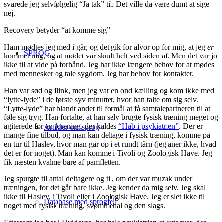
svarede jeg selvfølgelig “Ja tak” til. Det ville da være dumt at sige
nej.
Recovery betyder “at komme sig”.
Ham mødtes jeg med i går, og det gik for alvor op for mig, at jeg
er
SPROG
kommet mig, og at mødet var skudt helt ved siden af. Men det var jo
ikke til at vide på forhånd. Jeg har ikke længere behov for at mødes
med mennesker og tale sygdom. Jeg har behov for kontakter.
Han var sød og flink, men jeg var en ond kælling og kom ikke med
“lytte-lyde” i de første syv minutter, hvor han talte om sig selv.
“Lytte-lyde” har blandt andet til formål at få samtalepartneren til at
føle sig tryg. Han fortalte, at han selv brugte fysisk træning meget og
agiterede for en forening, der kaldes
“Håb i psykiatrien”
. Der er
Artikler om sprog
mange fine tilbud, og man kan deltage i fysisk træning, komme på
en tur til Haslev, hvor man går op i et rundt tårn (jeg aner ikke, hvad
det er for noget). Man kan komme i Tivoli og Zoologisk Have. Jeg
fik næsten kvalme bare af pamfletten.
Jeg spurgte til antal deltagere og til, om der var muzak under
træningen, for det går bare ikke. Jeg kender da mig selv. Jeg skal
ikke til Haslev, i Tivoli eller i Zoologisk Have. Jeg er slet ikke til
Database med sprogfejl
noget med fysisk træning, svømmehal og den slags.