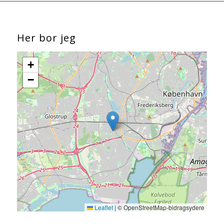
Her bor jeg
+
−
Leaflet
|
© OpenStreetMap-bidragsydere