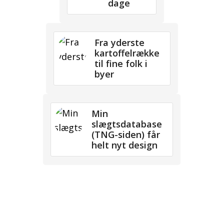
dage
Fra yderste
kartoffelrække
til fine folk i
byer
Min
slægtsdatabase
(TNG-siden) får
helt nyt design