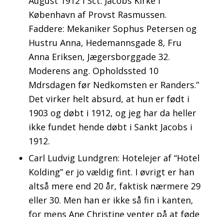
August 1912 i Sct. Jacobs Kirke i
København af Provst Rasmussen.
Faddere: Mekaniker Sophus Petersen og
Hustru Anna, Hedemannsgade 8, Fru
Anna Eriksen, Jægersborggade 32.
Moderens ang. Opholdssted 10
Mdrsdagen før Nedkomsten er Randers.”
Det virker helt absurd, at hun er født i
1903 og døbt i 1912, og jeg har da heller
ikke fundet hende døbt i Sankt Jacobs i
1912.
Carl Ludvig Lundgren: Hotelejer af “Hotel
Kolding” er jo vældig fint. I øvrigt er han
altså mere end 20 år, faktisk nærmere 29
eller 30. Men han er ikke så fin i kanten,
for mens Ane Christine venter på at føde