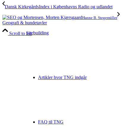
Dansk KirkegårdsIndex i Københavns Radio og udlandet
Hanne B. Stegemüller
Geografi & hundetavler
Sitebuilding
Scroll to top
Artikler hvor TNG indgår
FAQ til TNG