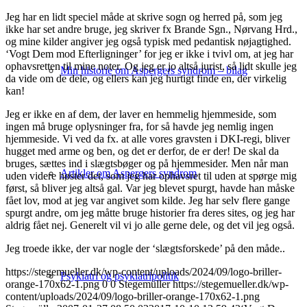
Jeg har en lidt speciel måde at skrive sogn og herred på, som jeg
ikke har set andre bruge, jeg skriver fx Brande Sgn., Nørvang Hrd.,
og mine kilder angiver jeg også typisk med pedantisk nøjagtighed.
‘Vogt Dem mod Efterligninger’ for jeg er ikke i tvivl om, at jeg har
ophavsretten til mine noter. Og jeg er jo altså jurist, så lidt skulle jeg
Min historie om Aspergers syndrom – bilag
da vide om de dele, og ellers kan jeg hurtigt finde en, der virkelig
kan!
Jeg er ikke en af dem, der laver en hemmelig hjemmeside, som
ingen må bruge oplysninger fra, for så havde jeg nemlig ingen
hjemmeside. Vi ved da fx. at alle vores gravsten i DKI-regi, bliver
hugget med arme og ben, og det er derfor, de er der! De skal da
bruges, sættes ind i slægtsbøger og på hjemmesider. Men når man
Artikler om Aspergers syndrom
uden videre høster det, som jeg har ophavsret til uden at spørge mig
først, så bliver jeg altså gal. Var jeg blevet spurgt, havde han måske
fået lov, mod at jeg var angivet som kilde. Jeg har selv flere gange
spurgt andre, om jeg måtte bruge historier fra deres sites, og jeg har
aldrig fået nej. Generelt vil vi jo alle gerne dele, og det vil jeg også.
Jeg troede ikke, der var nogle der ‘slægtsforskede’ på den måde..
https://stegemueller.dk/wp-content/uploads/2024/09/logo-briller-
Psykiatri og psykiatripolitik
orange-170x62-1.png
0
0
Stegemüller
https://stegemueller.dk/wp-
content/uploads/2024/09/logo-briller-orange-170x62-1.png