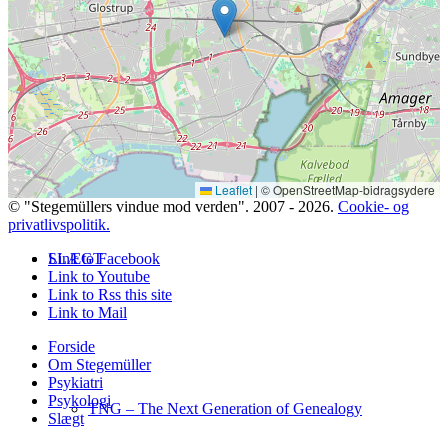
Bidrag selv til Sprogdatabasen
Leaflet
|
© OpenStreetMap-bidragsydere
© "Stegemüllers vindue mod verden". 2007 - 2026.
Cookie- og
privatlivspolitik.
SLÆGT
Link to Facebook
Link to Youtube
Link to Rss this site
Link to Mail
Forside
Om Stegemüller
Psykiatri
Psykologi
TNG – The Next Generation of Genealogy
Slægt