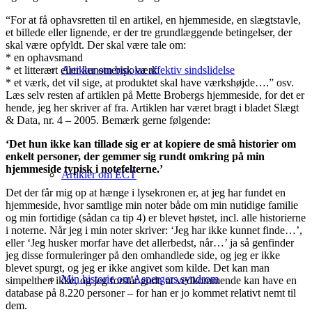
“For at få ophavsretten til en artikel, en hjemmeside, en slægtstavle,
et billede eller lignende, er der tre grundlæggende betingelser, der
skal være opfyldt. Der skal være tale om:
* en ophavsmand
* et litterært eller kunstnerisk værk
Artikler om bipolar affektiv sindslidelse
* et værk, det vil sige, at produktet skal have værkshøjde….” osv.
Læs selv resten af artiklen på Mette Brobergs hjemmeside, for det er
hende, jeg her skriver af fra. Artiklen har været bragt i bladet Slægt
& Data, nr. 4 – 2005. Bemærk gerne følgende:
‘Det hun ikke kan tillade sig er at kopiere de små historier om
enkelt personer, der gemmer sig rundt omkring på min
hjemmeside typisk i notefelterne.’
Artikler om ECT
Det der får mig op at hænge i lysekronen er, at jeg har fundet en
hjemmeside, hvor samtlige min noter både om min nutidige familie
og min fortidige (sådan ca tip 4) er blevet høstet, incl. alle historierne
i noterne. Når jeg i min noter skriver: ‘Jeg har ikke kunnet finde…’,
eller ‘Jeg husker morfar have det allerbedst, når…’ ja så genfinder
jeg disse formuleringer på den omhandlede side, og jeg er ikke
blevet spurgt, og jeg er ikke angivet som kilde. Det kan man
Min historie om Aspergers syndrom
simpelthen ikke, og jeg forstår godt, at vedkommende kan have en
database på 8.220 personer – for han er jo kommet relativt nemt til
dem.