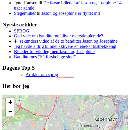
Jytte Hansen
til
De første billeder af Jason og Josephine 14
uger gamle
Stegemüller
til
Jason og Josephine er flyttet ind
Nyeste artikler
SPROG
Gad vide om banditterne bliver overstimulerede?
44 sekunders video af de to banditter Jason og Josephine
Jeg havde aldrig kunnet aktivere en enekat tilstrækkeligt
Billeder fra vild leg med Jason og Josephine
Banditternes “Så forskellige sind”
Dagens Top 5
Artikler om sprog
Her bor jeg
+
−
Database med sprogfejl