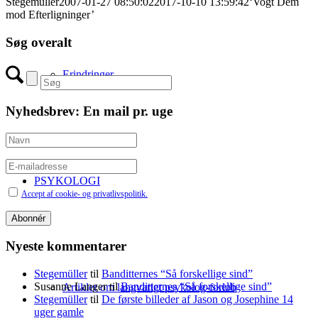
Stegemüller
2007-01-27 08:50:02
2017-10-10 13:59:42
‘Vogt Dem
mod Efterligninger’
Søg overalt
Erindringer
Nyhedsbrev: En mail pr. uge
PSYKOLOGI
Accept af cookie- og privatlivspolitik.
Nyeste kommentarer
Stegemüller
til
Banditternes “Så forskellige sind”
Susanne Langer
til
Banditternes “Så forskellige sind”
Artikler om langvarigt psykolog-forløb
Stegemüller
til
De første billeder af Jason og Josephine 14
uger gamle