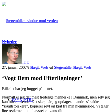
Nyheder
FORSIDE
27. januar 2007
/
i
Slægt
,
Web
/
af
Stegemüller
Slægt
,
Web
‘Vogt Dem mod Efterligninger’
Billedet har jeg hugget på nettet.
Normalt er jeg det mest fredelige menneske i Danmark, men selv jeg
PSYKIATRI
kan blive rasende. Det sker, når jeg opdager, at andre såkaldte
“slægtsforskere”, kopierer revl og krat fra min hjemmeside. Vi tager
lige reglerne om ophavsret en gang til: