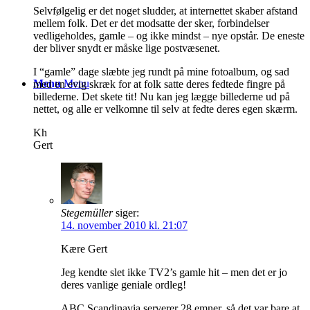
Selvfølgelig er det noget sludder, at internettet skaber afstand
mellem folk. Det er det modsatte der sker, forbindelser
vedligeholdes, gamle – og ikke mindst – nye opstår. De eneste
der bliver snydt er måske lige postvæsenet.
I “gamle” dage slæbte jeg rundt på mine fotoalbum, og sad
Menu
Menu
med en evig skræk for at folk satte deres fedtede fingre på
billederne. Det skete tit! Nu kan jeg lægge billederne ud på
nettet, og alle er velkomne til selv at fedte deres egen skærm.
Kh
Gert
Stegemüller
siger:
14. november 2010 kl. 21:07
Kære Gert
Jeg kendte slet ikke TV2’s gamle hit – men det er jo
deres vanlige geniale ordleg!
ABC Scandinavia serverer 28 emner, så det var bare at