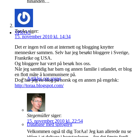
hinanden…
TorAa
siger:
SPROG
15. november 2010 kl. 14:34
Det er ingen tvil om at internett og blogging knytter
mennesker sammen. Selv har jeg besøkt bloggere i Sverige,
Frankrike og USA.
Og bloggere har vært på besøk hos oss.
Når jeg samtidig har barn og annen familie i utlandet, er blog
en flott måte å kommunisere på.
Artikler om sprog
Dog har jeg en blog på norsk og en annen på engelsk:
http://toraa.blogspot.com/
Stegemüller
siger:
15. november 2010 kl. 22:54
Database med sprogfejl
Velkommen også til dig TorAa! Jeg kan allerede nu se
idéen i at deltage i bogstavlegen – for det første fordi