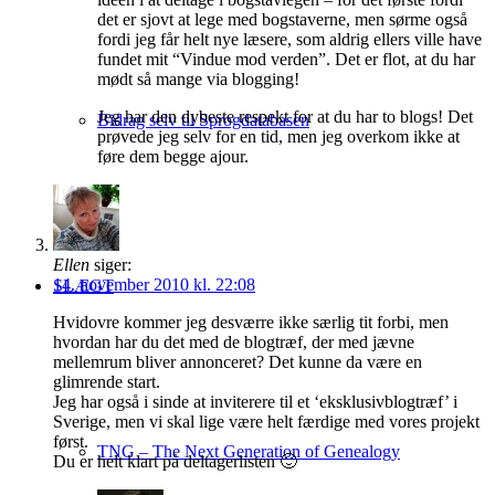
det er sjovt at lege med bogstaverne, men sørme også
fordi jeg får helt nye læsere, som aldrig ellers ville have
fundet mit “Vindue mod verden”. Det er flot, at du har
mødt så mange via blogging!
Jeg har den dybeste respekt for at du har to blogs! Det
Bidrag selv til Sprogdatabasen
prøvede jeg selv for en tid, men jeg overkom ikke at
føre dem begge ajour.
Ellen
siger:
14. november 2010 kl. 22:08
SLÆGT
Hvidovre kommer jeg desværre ikke særlig tit forbi, men
hvordan har du det med de blogtræf, der med jævne
mellemrum bliver annonceret? Det kunne da være en
glimrende start.
Jeg har også i sinde at inviterere til et ‘eksklusivblogtræf’ i
Sverige, men vi skal lige være helt færdige med vores projekt
først.
TNG – The Next Generation of Genealogy
Du er helt klart på deltagerlisten 🙂