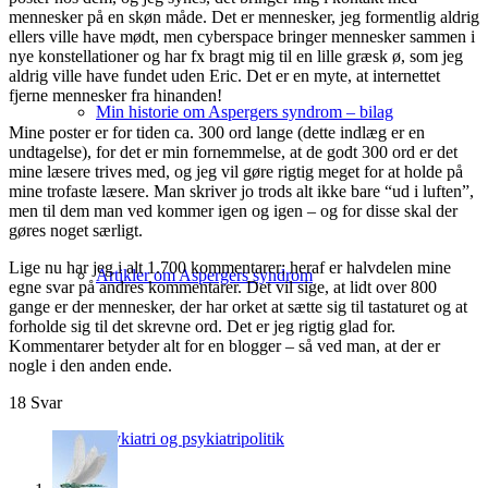
mennesker på en skøn måde. Det er mennesker, jeg formentlig aldrig
ellers ville have mødt, men cyberspace bringer mennesker sammen i
nye konstellationer og har fx bragt mig til en lille græsk ø, som jeg
aldrig ville have fundet uden Eric. Det er en myte, at internettet
fjerne mennesker fra hinanden!
Min historie om Aspergers syndrom – bilag
Mine poster er for tiden ca. 300 ord lange (dette indlæg er en
undtagelse), for det er min fornemmelse, at de godt 300 ord er det
mine læsere trives med, og jeg vil gøre rigtig meget for at holde på
mine trofaste læsere. Man skriver jo trods alt ikke bare “ud i luften”,
men til dem man ved kommer igen og igen – og for disse skal der
gøres noget særligt.
Lige nu har jeg i alt 1.700 kommentarer; heraf er halvdelen mine
Artikler om Aspergers syndrom
egne svar på andres kommentarer. Det vil sige, at lidt over 800
gange er der mennesker, der har orket at sætte sig til tastaturet og at
forholde sig til det skrevne ord. Det er jeg rigtig glad for.
Kommentarer betyder alt for en blogger – så ved man, at der er
nogle i den anden ende.
18
Svar
Psykiatri og psykiatripolitik