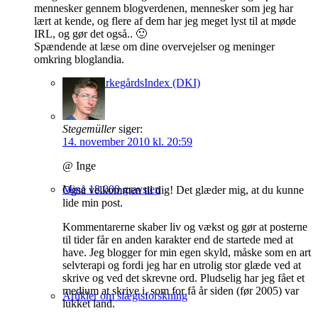
mennesker gennem blogverdenen, mennesker som jeg har
lært at kende, og flere af dem har jeg meget lyst til at møde
IRL, og gør det også.. 🙂
Spændende at læse om dine overvejelser og meninger
omkring bloglandia.
Dansk KirkegårdsIndex (DKI)
Stegemüller
siger:
14. november 2010 kl. 20:59
@ Inge
Mine 18.000 gravsten
Også velkommen til dig! Det glæder mig, at du kunne
lide min post.
Kommentarerne skaber liv og vækst og gør at posterne
til tider får en anden karakter end de startede med at
have. Jeg blogger for min egen skyld, måske som en art
selvterapi og fordi jeg har en utrolig stor glæde ved at
skrive og ved det skrevne ord. Pludselig har jeg fået et
medium at skrive i, som for få år siden (før 2005) var
Artikler om slægtsforskning
lukket land.