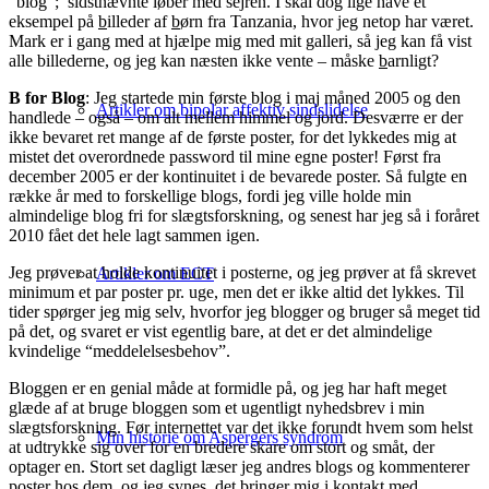
“blog”; sidstnævnte løber med sejren. I skal dog lige have et
eksempel på
b
illeder af
b
ørn fra Tanzania, hvor jeg netop har været.
Mark er i gang med at hjælpe mig med mit galleri, så jeg kan få vist
alle billederne, og jeg kan næsten ikke vente – måske
b
arnligt?
B for Blog
: Jeg startede min første blog i maj måned 2005 og den
Artikler om bipolar affektiv sindslidelse
handlede – også – om alt mellem himmel og jord. Desværre er der
ikke bevaret ret mange af de første poster, for det lykkedes mig at
mistet det overordnede password til mine egne poster! Først fra
december 2005 er der kontinuitet i de bevarede poster. Så fulgte en
række år med to forskellige blogs, fordi jeg ville holde min
almindelige blog fri for slægtsforskning, og senest har jeg så i foråret
2010 fået det hele lagt sammen igen.
Jeg prøver at holde kontinuitet i posterne, og jeg prøver at få skrevet
Artikler om ECT
minimum et par poster pr. uge, men det er ikke altid det lykkes. Til
tider spørger jeg mig selv, hvorfor jeg blogger og bruger så meget tid
på det, og svaret er vist egentlig bare, at det er det almindelige
kvindelige “meddelelsesbehov”.
Bloggen er en genial måde at formidle på, og jeg har haft meget
glæde af at bruge bloggen som et ugentligt nyhedsbrev i min
slægtsforskning. Før internettet var det ikke forundt hvem som helst
Min historie om Aspergers syndrom
at udtrykke sig over for en bredere skare om stort og småt, der
optager en. Stort set dagligt læser jeg andres blogs og kommenterer
poster hos dem, og jeg synes, det bringer mig i kontakt med