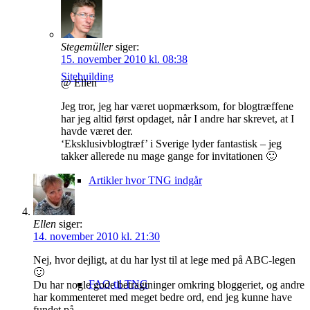
Stegemüller
siger:
15. november 2010 kl. 08:38
Sitebuilding
@ Ellen
Jeg tror, jeg har været uopmærksom, for blogtræffene
har jeg altid først opdaget, når I andre har skrevet, at I
havde været der.
‘Eksklusivblogtræf’ i Sverige lyder fantastisk – jeg
takker allerede nu mage gange for invitationen 🙂
Artikler hvor TNG indgår
Ellen
siger:
14. november 2010 kl. 21:30
Nej, hvor dejligt, at du har lyst til at lege med på ABC-legen
🙂
FAQ til TNG
Du har nogle gode betragtninger omkring bloggeriet, og andre
har kommenteret med meget bedre ord, end jeg kunne have
fundet på.