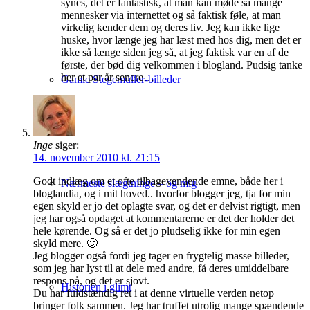
synes, det er fantastisk, at man kan møde så mange
mennesker via internettet og så faktisk føle, at man
virkelig kender dem og deres liv. Jeg kan ikke lige
huske, hvor længe jeg har læst med hos dig, men det er
ikke så længe siden jeg så, at jeg faktisk var en af de
første, der bød dig velkommen i blogland. Pudsig tanke
her et par år senere…
Gamle Stegemüller-billeder
Inge
siger:
14. november 2010 kl. 21:15
Godt indlæg om et ofte tilbagevendende emne, både her i
Nærmeste slægtninge – og mig
bloglandia, og i mit hoved.. hvorfor blogger jeg, tja for min
egen skyld er jo det oplagte svar, og det er delvist rigtigt, men
jeg har også opdaget at kommentarerne er det der holder det
hele kørende. Og så er det jo pludselig ikke for min egen
skyld mere. 🙂
Jeg blogger også fordi jeg tager en frygtelig masse billeder,
som jeg har lyst til at dele med andre, få deres umiddelbare
respons på, og det er sjovt.
Historien i glimt
Du har fuldstændig ret i at denne virtuelle verden netop
bringer folk sammen. Jeg har truffet utrolig mange spændende