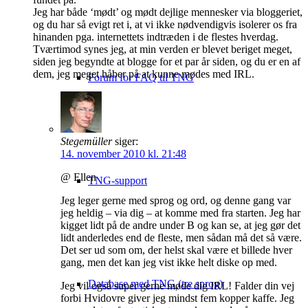
Jeg har både ‘mødt’ og mødt dejlige mennesker via bloggeriet,
og du har så evigt ret i, at vi ikke nødvendigvis isolerer os fra
hinanden pga. internettets indtræden i de flestes hverdag.
Tværtimod synes jeg, at min verden er blevet beriget meget,
siden jeg begyndte at blogge for et par år siden, og du er en af
dem, jeg meget håber på at kunne mødes med IRL.
Forum for FAQ til TNG
Stegemüller
siger:
14. november 2010 kl. 21:48
@ Ellen
TNG-support
Jeg leger gerne med sprog og ord, og denne gang var
jeg heldig – via dig – at komme med fra starten. Jeg har
kigget lidt på de andre under B og kan se, at jeg gør det
lidt anderledes end de fleste, men sådan må det så være.
Det ser ud som om, der helst skal være et billede hver
gang, men det kan jeg vist ikke helt diske op med.
Database med TNG (tre sprog)
Jeg vil også super gerne møde dig IRL! Falder din vej
forbi Hvidovre giver jeg mindst fem kopper kaffe. Jeg