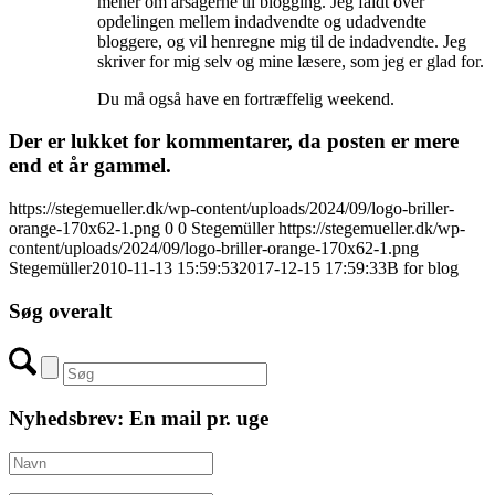
mener om årsagerne til blogging. Jeg faldt over
opdelingen mellem indadvendte og udadvendte
bloggere, og vil henregne mig til de indadvendte. Jeg
skriver for mig selv og mine læsere, som jeg er glad for.
Du må også have en fortræffelig weekend.
Der er lukket for kommentarer, da posten er mere
end et år gammel.
https://stegemueller.dk/wp-content/uploads/2024/09/logo-briller-
orange-170x62-1.png
0
0
Stegemüller
https://stegemueller.dk/wp-
content/uploads/2024/09/logo-briller-orange-170x62-1.png
Stegemüller
2010-11-13 15:59:53
2017-12-15 17:59:33
B for blog
Søg overalt
Nyhedsbrev: En mail pr. uge