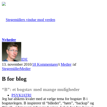
Nyheder
FORSIDE
13. november 2010
/
18 Kommentarer
/
i
Medier
/
af
Stegemüller
Medier
B for blog
“B”: et bogstav med mange muligheder
PSYKIATRI
Jeg har alskens kvaler med at vælge tema for bogstav B i
bogstavlegen. B inspirerer til “billeder”, “børn”, “backup” og