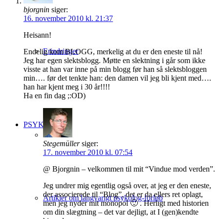
bjorgnin
siger:
16. november 2010 kl. 21:37
Heisann!
Erindringer
Endelig kom BLOGG, merkelig at du er den eneste til nå!
Jeg har egen slektsblogg. Møtte en slektning i går som ikke
visste at han var inne på min blogg før han så slektsbloggen
min…. før det tenkte han: den damen vil jeg bli kjent med….
han har kjent meg i 30 år!!!!
Ha en fin dag ;:OD)
PSYKOLOGI
Stegemüller
siger:
17. november 2010 kl. 07:54
@ Bjorgnin – velkommen til mit “Vindue mod verden”.
Jeg undrer mig egentlig også over, at jeg er den eneste,
der associerede til “Blog”, det er da ellers ret oplagt,
Artikler om langvarigt psykolog-forløb
men jeg nyder mit monopol 🙂 . Herligt med historien
om din slægtning – det var dejligt, at I (gen)kendte