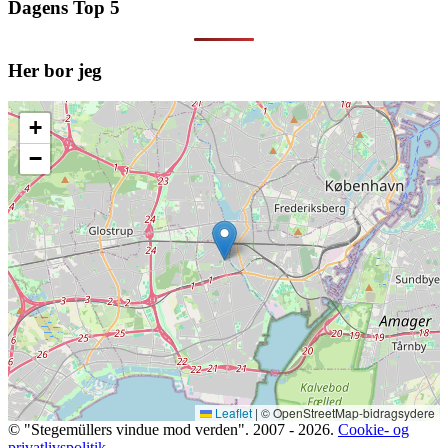
Dagens Top 5
Her bor jeg
+
−
Leaflet
|
© OpenStreetMap-bidragsydere
© "Stegemüllers vindue mod verden". 2007 - 2026.
Cookie- og
privatlivspolitik.