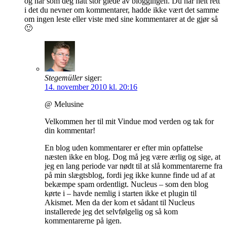
og har som deg hatt stor glede av bloggingen. Du har helt rett
i det du nevner om kommentarer, hadde ikke vært det samme
om ingen leste eller viste med sine kommentarer at de gjør så
🙂
Stegemüller
siger:
14. november 2010 kl. 20:16
@ Melusine
Velkommen her til mit Vindue mod verden og tak for
din kommentar!
En blog uden kommentarer er efter min opfattelse
næsten ikke en blog. Dog må jeg være ærlig og sige, at
jeg en lang periode var nødt til at slå kommentarerne fra
på min slægtsblog, fordi jeg ikke kunne finde ud af at
bekæmpe spam ordentligt. Nucleus – som den blog
kørte i – havde nemlig i starten ikke et plugin til
Akismet. Men da der kom et sådant til Nucleus
installerede jeg det selvfølgelig og så kom
kommentarerne på igen.