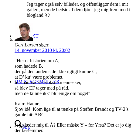
Jeg tager også selv billeder, og offentliggør dem i mit
galleri, men de bedste af dem fører jeg mig frem med i
blogland 🙂
KONTAKT
Gert Larsen
siger:
14. november 2010 kl. 20:02
“Her er historien om A,
som hadede B,
der på den anden side ikke rigtigt kunne C,
at D’ ku’ være problemet,
OM STEGEMÜLLER
for man var vel voksne mennesker,
så blev EF tager med på råd,
men de kunne ikk’ bli’ enige om noget”
Kære Hanne,
Sjov idé. Kom lige til at tænke på Steffen Brandt og TV-2’s
gamle hit: ABC.
Jeg glæder mig til Å? Eller måske Y – for Yrsa? Det er jo dig
Søg
der bestemmer..