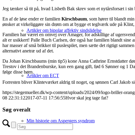
Jeg tænker så tit på, hvad Lisbeth Bak skrev som et nytårsforsæt i sin
En af de løse ender er familien
Kirschbaum
, som hører til blandt mi
ønsker at virkeliggøre sin drøm om at bygge et teglværk ude på Klint
Artikler om bipolar affektiv sindslidelse
Familien har været en omvej over Amager, for adskillige af ugersvende
alt er usikkert! Palle Buch Carlsen, der også har familien blandt sine 
har masser af små brikker til puslespilet, men sætte det rigtigt samme
alternativt anetræ ud af det.
Da Johan Kirschbaums (min tip5) kone Anna Cathrine Ernstdatter dør
Trestov i det Brandenburske, kun een gang gift, fød 6 Sønner og 1 Datt
følge disse børn.
Artikler om ECT
Forresten bliver Klinteværket aldrig til noget, og sønnen Carl Jakob si
https://stegemueller.dk/wp-content/uploads/2024/09/logo-briller-ora
08 22:31:12
2017-07-11 17:56:55
Hvor skal jeg tage fat?
Søg overalt
Min historie om Aspergers syndrom