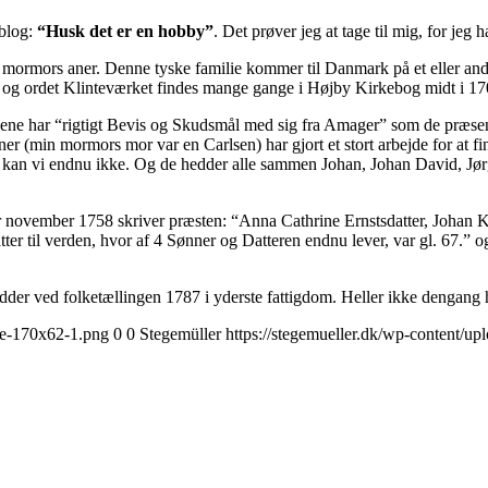
 blog:
“Husk det er en hobby”
. Det prøver jeg at tage til mig, for jeg h
n mormors aner. Denne tyske familie kommer til Danmark på et eller andet 
, og ordet Klinteværket findes mange gange i Højby Kirkebog midt i 170
ne har “rigtigt Bevis og Skudsmål med sig fra Amager” som de præsentere
aner (min mormors mor var en Carlsen) har gjort et stort arbejde for at f
n kan vi endnu ikke. Og de hedder alle sammen Johan, Johan David, Jørge
 november 1758 skriver præsten: “Anna Cathrine Ernstsdatter, Johan K
er til verden, hvor af 4 Sønner og Datteren endnu lever, var gl. 67.” o
dder ved folketællingen 1787 i yderste fattigdom. Heller ikke dengang ha
nge-170x62-1.png
0
0
Stegemüller
https://stegemueller.dk/wp-content/up