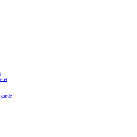
t
æret
r gamle