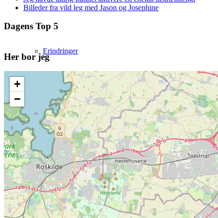
Billeder fra vild leg med Jason og Josephine
Dagens Top 5
Erindringer
Her bor jeg
+
−
PSYKOLOGI
Artikler om langvarigt psykolog-forløb