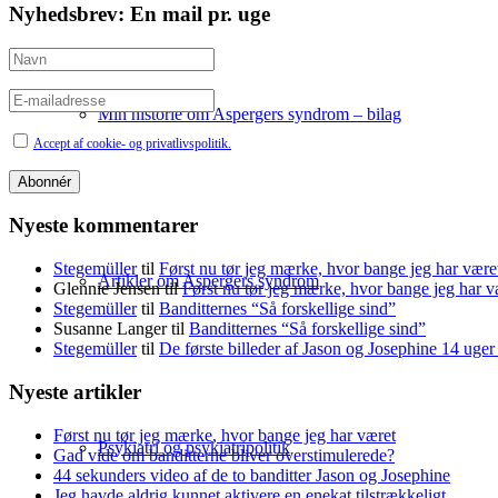
Nyhedsbrev: En mail pr. uge
Min historie om Aspergers syndrom – bilag
Accept af cookie- og privatlivspolitik.
Nyeste kommentarer
Stegemüller
til
Først nu tør jeg mærke, hvor bange jeg har være
Artikler om Aspergers syndrom
Glennie Jensen
til
Først nu tør jeg mærke, hvor bange jeg har v
Stegemüller
til
Banditternes “Så forskellige sind”
Susanne Langer
til
Banditternes “Så forskellige sind”
Stegemüller
til
De første billeder af Jason og Josephine 14 uge
Nyeste artikler
Først nu tør jeg mærke, hvor bange jeg har været
Psykiatri og psykiatripolitik
Gad vide om banditterne bliver overstimulerede?
44 sekunders video af de to banditter Jason og Josephine
Jeg havde aldrig kunnet aktivere en enekat tilstrækkeligt