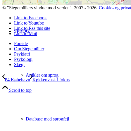
© "Stegemüllers vindue mod verden". 2007 - 2026.
Cookie- og privatl
Link to Facebook
Link to Youtube
Link to Rss this site
SPROG
Link to Mail
Forside
Om Stegemüller
Psykiatri
Psykologi
Slægt
Artikler om sprog
P4 Købehavn
Køkkenvask i fokus
Scroll to top
Database med sprogfejl