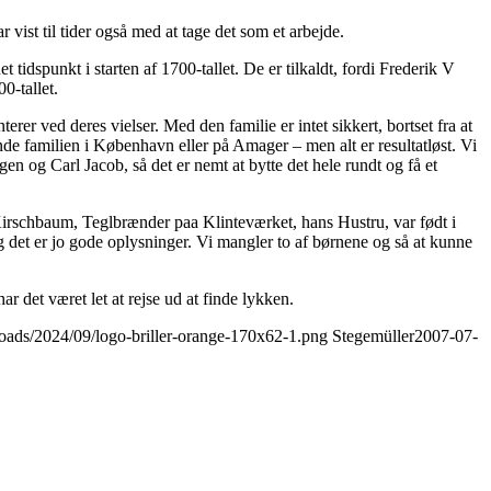
ar vist til tider også med at tage det som et arbejde.
tidspunkt i starten af 1700-tallet. De er tilkaldt, fordi Frederik V
0-tallet.
r ved deres vielser. Med den familie er intet sikkert, bortset fra at
inde familien i København eller på Amager – men alt er resultatløst. Vi
n og Carl Jacob, så det er nemt at bytte det hele rundt og få et
irschbaum, Teglbrænder paa Klinteværket, hans Hustru, var født i
g det er jo gode oplysninger. Vi mangler to af børnene og så at kunne
r det været let at rejse ud at finde lykken.
loads/2024/09/logo-briller-orange-170x62-1.png
Stegemüller
2007-07-