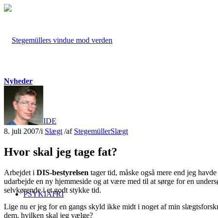
Nyheder
FORSIDE
8. juli 2007
/
i
Slægt
/
af
Stegemüller
Slægt
Hvor skal jeg tage fat?
Arbejdet i
DIS-bestyrelsen
tager tid, måske også mere end jeg havde fo
udarbejde en ny hjemmeside og at være med til at sørge for en undersøg
selvkørende i et godt stykke tid.
PSYKIATRI
Lige nu er jeg for en gangs skyld ikke midt i noget af min slægtsforskn
dem, hvilken skal jeg vælge?