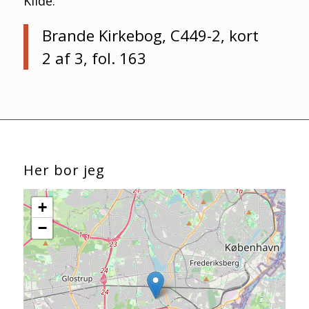
Kilde:
Brande Kirkebog, C449-2, kort
2 af 3, fol. 163
Her bor jeg
+
−