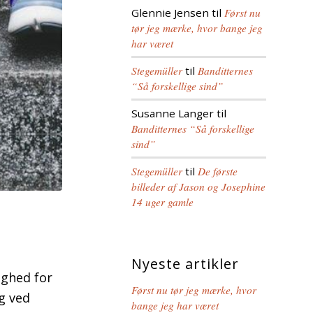
Glennie Jensen
til
Først nu
tør jeg mærke, hvor bange jeg
har været
Stegemüller
til
Banditternes
“Så forskellige sind”
Susanne Langer
til
Banditternes “Så forskellige
sind”
Stegemüller
til
De første
billeder af Jason og Josephine
14 uger gamle
Nyeste artikler
lighed for
Først nu tør jeg mærke, hvor
yg ved
bange jeg har været