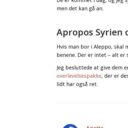
De er kommet i dag, og jeg s
men det kan gå an.
Apropos Syrien 
Hvis man bor i Aleppo, skal m
benene. Der er intet – alt er
Jeg besluttede at give dem en
overlevelsespakke
, der er de
lidt har også ret.
Anette