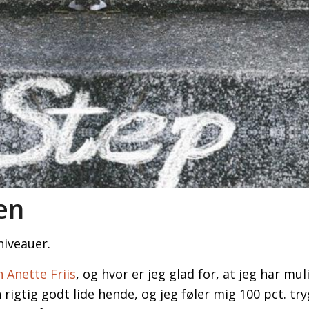
en
niveauer.
 Anette Friis
, og hvor er jeg glad for, at jeg har mu
 rigtig godt lide hende, og jeg føler mig 100 pct. tr