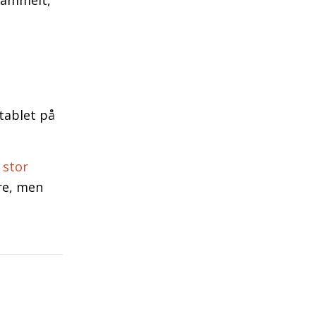
 gammelt,
stablet på
n
stor
øre, men