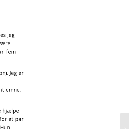
es jeg
 være
kun fem
n). Jeg er
omt emne,
e hjælpe
 for et par
. Hun
Lo