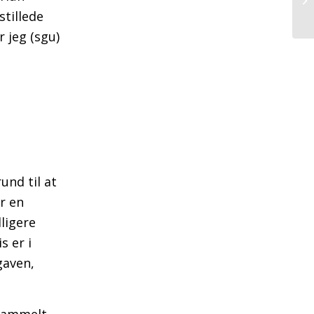
stillede
r jeg (sgu)
und til at
er en
dligere
s er i
gaven,