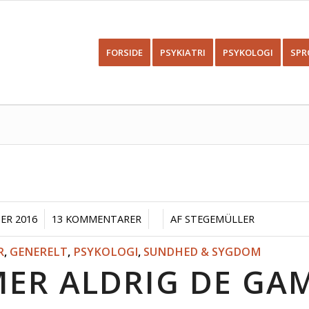
FORSIDE
PSYKIATRI
PSYKOLOGI
SPR
/
/
/
ER 2016
13 KOMMENTARER
AF
STEGEMÜLLER
R
,
GENERELT
,
PSYKOLOGI
,
SUNDHED & SYGDOM
MER ALDRIG DE GA