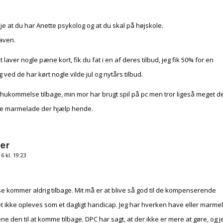
eje at du har Anette psykolog og at du skal på højskole.
gaven.
int laver nogle pæne kort, fik du fat i en af deres tilbud, jeg fik 50% for en
ved de har kørt nogle vilde jul og nytårs tilbud.
hukommelse tilbage, min mor har brugt spil på pc men tror ligeså meget d
ave marmelade der hjælp hende.
er
 kl. 19:23
 kommer aldrig tilbage. Mit må er at blive så god til de kompenserende
det ikke opleves som et dagligt handicap. Jeg har hverken have eller marme
ne den til at komme tilbage. DPC har sagt, at der ikke er mere at gøre, og j