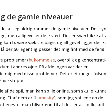
ig de gamle niveauer
nde, at jeg aldrig rammer de gamle niveauer. Det syn
nge, men alligevel er det svært. Det er svært ikke at
Jeg kan fx være væk tre dage, og alligevel ligger der 
n lå der 50. Egentlig passer det mig fint med de fem!
ve problemer (
hukommelse
, overblik og koncentratio
 dum i andres øjne. På afdelingen var der en
lede mig med disse problemer. Det er et meget føls
hende stoppe.
e af de spil, man kan spille online, som skulle kunn
g. Et af dem er “
Lumosity
“, som jeg spillede en del
det eneste, man bliver god til af det, er at spille spil