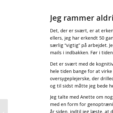
Jeg rammer aldr
Det, der er svært, er at erke
ellers, jeg har erkendt 50 ga
særlig “vigtig” på arbejdet. 
mails i indbakken. Før i tide
Det er svært med de kogniti
hele tiden bange for at virke
oversygeplejerske, der dril
og til sidst måtte jeg bede 
Jeg talte med Anette om nogl
med en form for genoptrænin
år siden, indtil jeg læste, at 
Frit valg