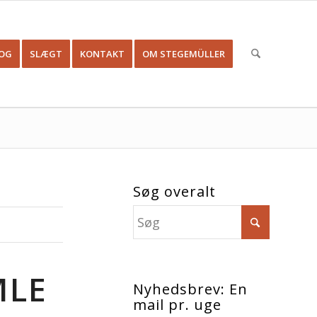
OG
SLÆGT
KONTAKT
OM STEGEMÜLLER
Søg overalt
MLE
Nyhedsbrev: En
mail pr. uge