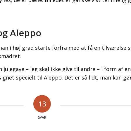
ynes, de er pæne. Billedet er ganske vist temmelig
og Aleppo
an i høj grad starte forfra med at få en tilværelse 
 smadret.
 julegave – jeg skal ikke give til andre – i form af e
signet specielt til Aleppo. Det er så lidt, man kan g
13
SVAR