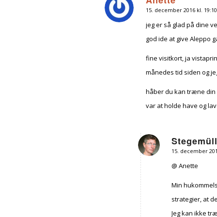
15. december 2016 kl. 19:10
siger:
jeg er så glad på dine v
god ide at give Aleppo 
fine visitkort, ja vistapr
månedes tid siden og jeg 
håber du kan træne din 
var at holde have og l
Stegemüll
15. december 2016
siger:
@ Anette
Min hukommelse
strategier, at 
Jeg kan ikke træ