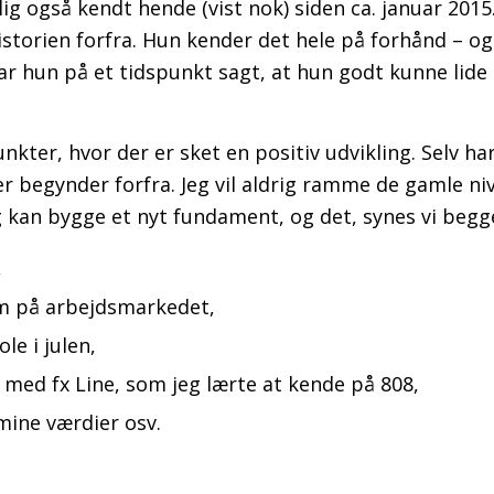
ig også kendt hende (vist nok) siden ca. januar 2015
istorien forfra. Hun kender det hele på forhånd – o
r hun på et tidspunkt sagt, at hun godt kunne lide
ter, hvor der er sket en positiv udvikling. Selv har
 begynder forfra. Jeg vil aldrig ramme de gamle ni
 kan bygge et nyt fundament, og det, synes vi begge
,
orm på arbejdsmarkedet,
le i julen,
 med fx Line, som jeg lærte at kende på 808,
mine værdier osv.