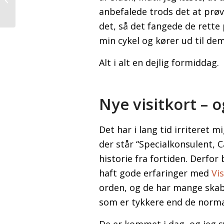
anbefalede trods det at prøve
det, så det fangede de rette p
min cykel og kører ud til de
Alt i alt en dejlig formiddag.
Nye visitkort – o
Det har i lang tid irriteret m
der står “Specialkonsulent, C
historie fra fortiden. Derfor
haft gode erfaringer med
Vi
orden, og de har mange skabe
som er tykkere end de normal